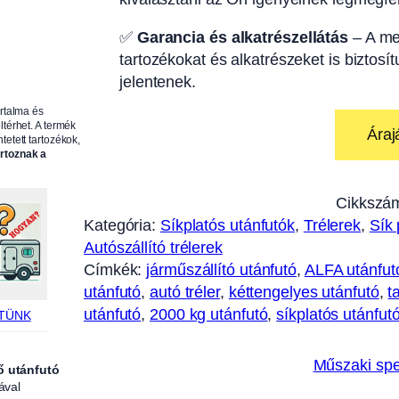
✅
Garancia és alkatrészellátás
– A me
tartozékokat és alkatrészeket is biztosí
jelentenek.
artalma és
ltérhet. A termék
Áraj
tetett tartozékok,
artoznak a
Cikkszá
Kategória:
Síkplatós utánfutók
, 
Trélerek
, 
Sík 
Autószállító trélerek
Címkék:
járműszállító utánfutó
, 
ALFA utánfut
utánfutó
, 
autó tréler
, 
kéttengelyes utánfutó
, 
t
utánfutó
, 
2000 kg utánfutó
, 
síkplatós utánfut
TÜNK
Műszaki spe
ő utánfutó
ával