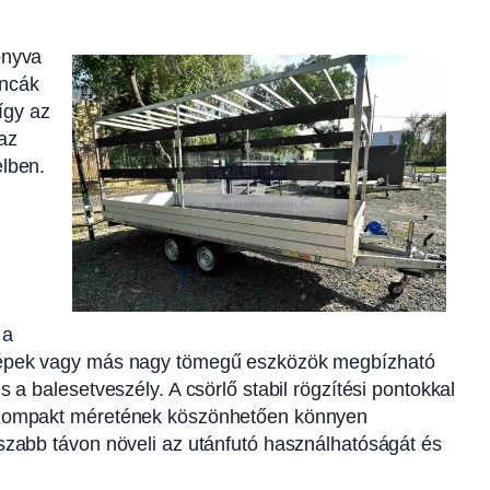
onyva
oncák
így az
 az
elben.
 a
 gépek vagy más nagy tömegű eszközök megbízható
 a balesetveszély. A csörlő stabil rögzítési pontokkal
. Kompakt méretének köszönhetően könnyen
szabb távon növeli az utánfutó használhatóságát és