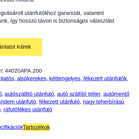
gvásárolt utánfutókhoz garanciát, valamint
tunk, így hosszú távon is biztonságos választást
ánlatot Kérek
m:
44020APA.200
platós, alsókerekes, kéttengelyes, fékezett utánfutók
, 
ó
, 
autószállító utánfutó
, 
autó szállító tréler
, 
autómentő
andem utánfutó
, 
fékezett utánfutó
, 
nagy teherbírású
ó
, 
ráfutófékes utánfutó
cifikációk
Tartozékok