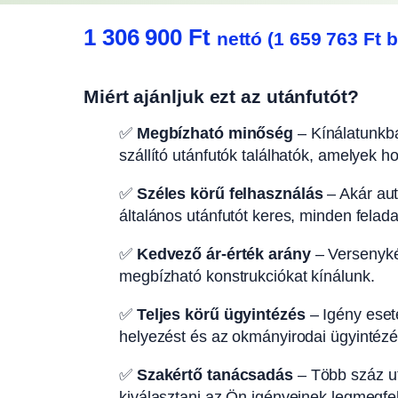
1 306 900
Ft
nettó (
1 659 763
Ft
b
Miért ajánljuk ezt az utánfutót?
✅
Megbízható minőség
– Kínálatunkba
szállító utánfutók találhatók, amelyek h
✅
Széles körű felhasználás
– Akár autó
általános utánfutót keres, minden felad
✅
Kedvező ár-érték arány
– Versenyké
megbízható konstrukciókat kínálunk.
✅
Teljes körű ügyintézés
– Igény eseté
helyezést és az okmányirodai ügyintézés
✅
Szakértő tanácsadás
– Több száz ut
kiválasztani az Ön igényeinek legmegfel