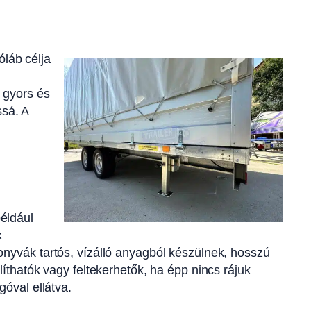
láb célja
 gyors és
sá. A
éldául
k
onyvák tartós, vízálló anyagból készülnek, hosszú
íthatók vagy feltekerhetők, ha épp nincs rájuk
góval ellátva.