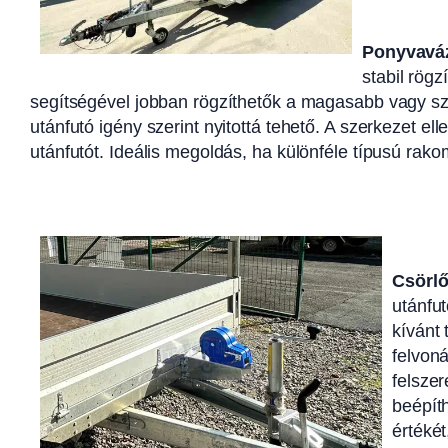
Ponyvavá
stabil rög
segítségével jobban rögzíthetők a magasabb vagy sza
utánfutó igény szerint nyitottá tehető. A szerkezet el
utánfutót. Ideális megoldás, ha különféle típusú rakom
Csörl
utánfu
kívánt
felvoná
felsze
beépít
értékét