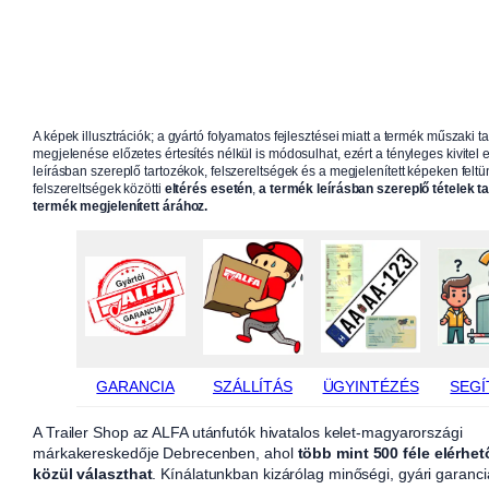
A képek illusztrációk; a gyártó folyamatos fejlesztései miatt a termék műszaki t
megjelenése előzetes értesítés nélkül is módosulhat, ezért a tényleges kivitel e
leírásban szereplő tartozékok, felszereltségek és a megjelenített képeken feltün
felszereltségek közötti
eltérés esetén
,
a termék leírásban szereplő tételek t
termék megjelenített árához.
GARANCIA
SZÁLLÍTÁS
ÜGYINTÉZÉS
SEGÍ
A Trailer Shop az ALFA utánfutók hivatalos kelet-magyarországi
márkakereskedője Debrecenben, ahol
több mint 500 féle elérhet
közül választhat
. Kínálatunkban kizárólag minőségi, gyári garanci