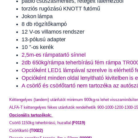
padló csúszásmentes, rétegelt falemezből
torziós rugózású KNOTT futómű
Jokon lámpa
8 db rögzítőkampó
12 V-os villamos rendszer
13-pólusú adapter
10 ”-os kerék
2,5m-es rámpatartó sínnel
2db 650kg/rámpa teherbírású fém rámpa TR00
Opcióként LED1 lámpával szerelve is elérhető fe
Opcióként minden oldal lenyitható kivitelben is e
A csörlő és csörlőtartó nem tartozéka az autószá
Kéttengelyes (tandem) utánfutót minimum 900kg-ra lehet visszaminősíten
ALFA-T kéttengelyes fékes utánfutók rendelhetők 900-1000-1200-1300-
Opcionális tartozékok:
Csörlő 1150kg teherbírású, huzallal 
(F0119)
Csörlőtartó 
(T0022)