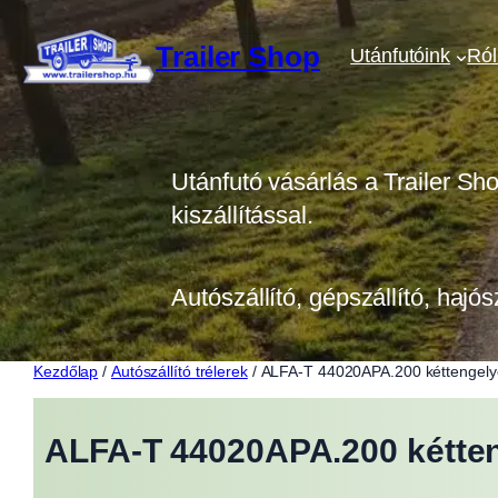
Ugrás
a
Trailer Shop
Utánfutóink
Ró
tartalomhoz
Utánfutó vásárlás a Trailer Sh
kiszállítással.
Autószállító, gépszállító, hajós
Kezdőlap
/
Autószállító trélerek
/ ALFA-T 44020APA.200 kéttengely
ALFA-T 44020APA.200 kétten