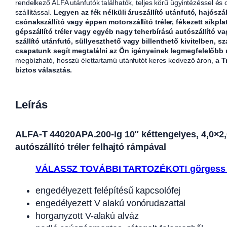
rendelkező ALFA utánfutók találhatók, teljes körű ügyintézéssel és
szállítással.
Legyen az fék nélküli áruszállító utánfutó, hajószál
csónakszállító vagy éppen motorszállító tréler, fékezett síkpla
gépszállító tréler vagy egyéb nagy teherbírású autószállító v
szállító utánfutó, süllyeszthető vagy billenthető kivitelben, sz
csapatunk segít megtalálni az Ön igényeinek legmegfelelőbb
megbízható, hosszú élettartamú utánfutót keres kedvező áron,
a T
biztos választás.
Leírás
ALFA-T 44020APA.200-ig 10″ kéttengelyes, 4,0×2,0m 
autószállító tréler felhajtó rámpával
VÁLASSZ TOVÁBBI TARTOZÉKOT! görgess 
engedélyezett felépítésű kapcsolófej
engedélyezett V alakú vonórudazattal
horganyzott V-alakú alváz