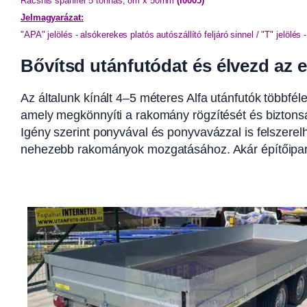
Racsnis spanifer 5 tonnás, 8m x 50mm 
(I0005)
Jelmagyarázat:
"APA" jelölés - alsókerekes platós autószállító feljáró sinnel / "T" jelölés 
Bővítsd utánfutódat és élvezd az e
Az általunk kínált 4–5 méteres Alfa utánfutók többféle
amely megkönnyíti a rakomány rögzítését és biztonság
Igény szerint ponyvával és ponyvavázzal is felszerelh
nehezebb rakományok mozgatásához. Akár építőipari,