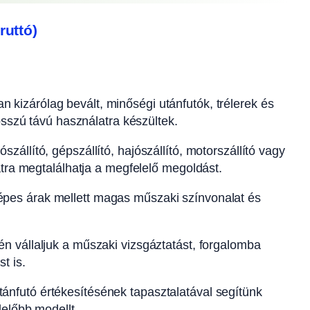
ruttó)
n kizárólag bevált, minőségi utánfutók, trélerek és
osszú távú használatra készültek.
szállító, gépszállító, hajószállító, motorszállító vagy
atra megtalálhatja a megfelelő megoldást.
pes árak mellett magas műszaki színvonalat és
n vállaljuk a műszaki vizsgáztatást, forgalomba
t is.
ánfutó értékesítésének tapasztalatával segítünk
előbb modellt.