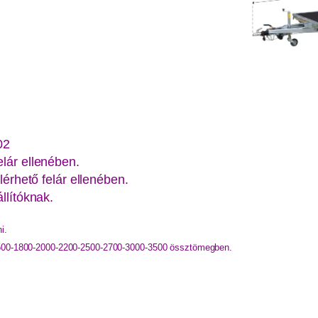
02
lár ellenében.
lérhető felár ellenében.
llítóknak.
i.
1500-1800-2000-2200-2500-2700-3000-3500 össztömegben.