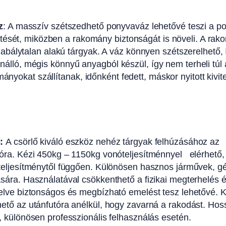
z
: A masszív szétszedhető ponyvaváz lehetővé teszi a p
zítését, miközben a rakomány biztonságát is növeli. A rak
bálytalan alakú tárgyak. A váz könnyen szétszerelhető, 
lenálló, mégis könnyű anyagból készül, így nem terheli túl
ányokat szállítanak, időnként fedett, máskor nyitott kivit
ő:
A csörlő kiváló eszköz nehéz tárgyak felhúzásához az
tóra. Kézi 450kg – 1150kg vonóteljesítménnyel elérhető,
 teljesítménytől függően. Különösen hasznos járművek,
sára. Használatával csökkenthető a fizikai megterhelés és
relve biztonságos és megbízható emelést tesz lehetővé
hető az utánfutóra anélkül, hogy zavarná a rakodást. Hos
, különösen professzionális felhasználás esetén.