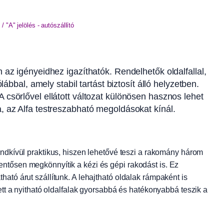
/ "A" jelölés - autószállító
n az igényeidhez igazíthatók. Rendelhetők oldalfallal,
bal, amely stabil tartást biztosít álló helyzetben.
A csörlővel ellátott változat különösen hasznos lehet
 az Alfa testreszabható megoldásokat kínál.
ndkívül praktikus, hiszen lehetővé teszi a rakomány három
elentősen megkönnyítik a kézi és gépi rakodást is. Ez
ó árut szállítunk. A lehajtható oldalak rámpaként is
tt a nyitható oldalfalak gyorsabbá és hatékonyabbá teszik a