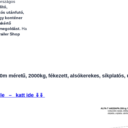
 országos
lító,
tós utánfutó,
agy konténer
akértő
 megoldást.
Ha
railer Shop
méretű, 2000kg, fékezett, alsókerekes, síkplatós, unip
le – katt ide ⇓⇓