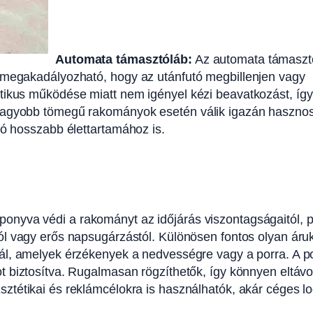
Automata támasztóláb:
Az automata támasztó
l megakadályozható, hogy az utánfutó megbillenjen vagy
tikus működése miatt nem igényel kézi beavatkozást, így
 nagyobb tömegű rakományok esetén válik igazán hasznos
tó hosszabb élettartamához is.
ponyva védi a rakományt az időjárás viszontagságaitól, p
tól vagy erős napsugárzástól. Különösen fontos olyan áru
nál, amelyek érzékenyek a nedvességre vagy a porra. A p
ot biztosítva. Rugalmasan rögzíthetők, így könnyen eltávol
sztétikai és reklámcélokra is használhatók, akár céges lo