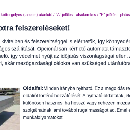
- kéttengelyes (tandem) utánfutó / "A" jelölés - alsókerekes / "P" jelölés - platós 
xtra felszereléseket!
 kivitelben és felszereltséggel is elérhetők, így könnyedé
os szállítását. Opcionálisan kérhető automata támasztóláb
ető, így védelmet nyújt az időjárás viszontagságai ellen. 
 akár mezőgazdasági célokra van szükséged utánfutóra,
Oldalfal:
Minden irányba nyitható. Ez a megoldás re
oldalról történő hozzáférését. A nyitható oldalfalak j
különösen hasznos, ha hosszú vagy nehezen mozgathat
szolgálhatnak, ami további rugalmasságot ad. Emelle
munkafolyamatokat.