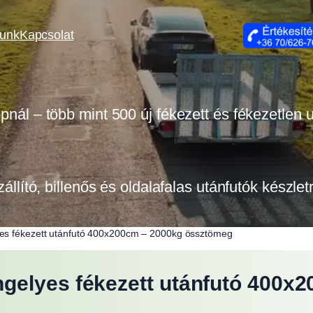
lunk
Kapcsolat
opnál – több mint 500 új fékezett és fékezetlen
zállító, billenős és oldalafalas utánfutók készle
es fékezett utánfutó 400x200cm – 2000kg össztömeg
gelyes fékezett utánfutó 400x