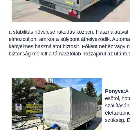
a stabilitás növelése rakodás közben. Használatáva
elmozduljon, amikor a súlypont áthelyeződik. Automa
kényelmes használatot biztosít. Főként nehéz vagy
biztonság mellett a támasztóláb hozzájárul az utánfu
Ponyva:
A 
esőtől, hó
szállításá
élettartam
szükség. E