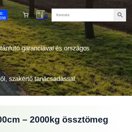
0
 utánfutó garanciával és országos
tről, szakértő tanácsadással.
200cm – 2000kg össztömeg