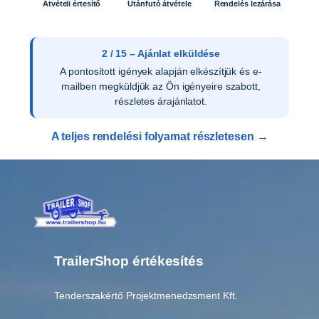
0
Átvételi értesítő
Utánfutó átvétele
Rendelés lezárása
0
m
e
2 / 15 – Ajánlat elküldése
n
A pontosított igények alapján elkészítjük és e-
n
mailben megküldjük az Ön igényeire szabott,
y
részletes árajánlatot.
i
s
A teljes rendelési folyamat részletesen →
é
g
TrailerShop értékesítés
Tenderszakértő Projektmenedzsment Kft.