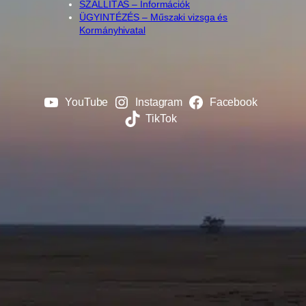
SZÁLLÍTÁS – Információk
ÜGYINTÉZÉS – Műszaki vizsga és
Kormányhivatal
YouTube
Instagram
Facebook
TikTok