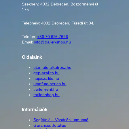
Székhely: 4032 Debrecen, Böszörményi út
175.
Telephely: 4032 Debrecen, Füredi út 94.
Telefon:
+36 70 626 7696
Email:
info@trailer-shop.hu
Oldalaink
utanfuto-alkatresz.hu
gep-szallito.hu
hajoszallito.hu
utanfuto-berles.hu
trailer-rent.hu
trailer-shop.hu
Információk
Segítünk! – Vásárlási útmutató
Garancia, Jótállás