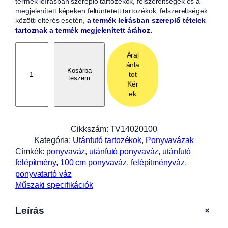
termék leírásban szereplő tartozékok, felszereltségek és a
megjelenített képeken feltüntetett tartozékok, felszereltségek
közötti eltérés esetén,
a termék leírásban szereplő tételek
tartoznak a termék megjelenített árához.
P
Áraj
o
ánla
n
Kosárba
tot
teszem
y
Kér
v
ek
a
v
á
Cikkszám:
TV14020100
z
Kategória:
Utánfutó tartozékok
, 
Ponyvavázak
1
Címkék:
ponyvaváz
, 
utánfutó ponyvaváz
, 
utánfutó
0
felépítmény
, 
100 cm ponyvaváz
, 
felépítményváz
, 
0
ponyvatartó váz
c
Műszaki specifikációk
m
-
+
Leírás
e
s