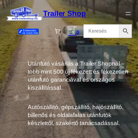
Ugrás
a
Trailer Shop
tartalomhoz
0
Utánfutó vásárlás a Trailer Shopnál –
több mint 500 új fékezett és fékezetlen
utánfutó garanciával és országos
kiszállítással.
Autószállító, gépszállító, hajószállító,
billenős és oldalafalas utánfutók
készletről, szakértő tanácsadással.