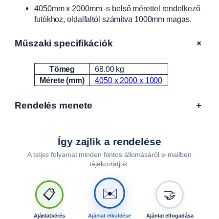
4050mm x 2000mm -s belső mérettel rendelkező
A
futókhoz, oldalfaltól számítva 1000mm magas.
L
F
A
+
Műszaki specifikációk
1
4
Tömeg
68.00 kg
Attribútumok
Érték
0
Mérete (mm)
4050 x 2000 x 1000
2
0
Rendelés menete
+
,
2
4
0
Így zajlik a rendelése
2
A teljes folyamat minden fontos állomásáról e-mailben
0
tájékoztatjuk.
,
4
✉️
📋
🤝
4
0
2
Ajánlatkérés
Ajánlat elküldése
Ajánlat elfogadása