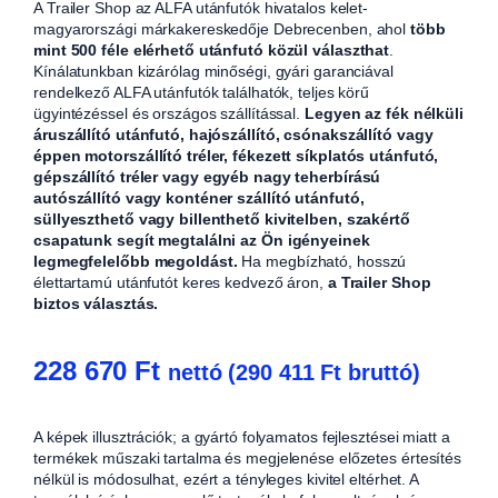
A Trailer Shop az ALFA utánfutók hivatalos kelet-
magyarországi márkakereskedője Debrecenben, ahol
több
mint 500 féle elérhető utánfutó közül választhat
.
Kínálatunkban kizárólag minőségi, gyári garanciával
rendelkező ALFA utánfutók találhatók, teljes körű
ügyintézéssel és országos szállítással.
Legyen az fék nélküli
áruszállító utánfutó, hajószállító, csónakszállító vagy
éppen motorszállító tréler, fékezett síkplatós utánfutó,
gépszállító tréler vagy egyéb nagy teherbírású
autószállító vagy konténer szállító utánfutó,
süllyeszthető vagy billenthető kivitelben, szakértő
csapatunk segít megtalálni az Ön igényeinek
legmegfelelőbb megoldást.
Ha megbízható, hosszú
élettartamú utánfutót keres kedvező áron,
a Trailer Shop
biztos választás.
228 670
Ft
nettó (
290 411
Ft
bruttó)
A képek illusztrációk; a gyártó folyamatos fejlesztései miatt a
termékek műszaki tartalma és megjelenése előzetes értesítés
nélkül is módosulhat, ezért a tényleges kivitel eltérhet. A