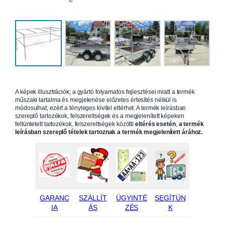
A képek illusztrációk; a gyártó folyamatos fejlesztései miatt a termék
műszaki tartalma és megjelenése előzetes értesítés nélkül is
módosulhat, ezért a tényleges kivitel eltérhet. A termék leírásban
szereplő tartozékok, felszereltségek és a megjelenített képeken
feltüntetett tartozékok, felszereltségek közötti
eltérés esetén
,
a termék
leírásban szereplő tételek tartoznak a termék megjelenített árához.
GARANC
SZÁLLÍT
ÜGYINTÉ
SEGÍTÜN
IA
ÁS
ZÉS
K