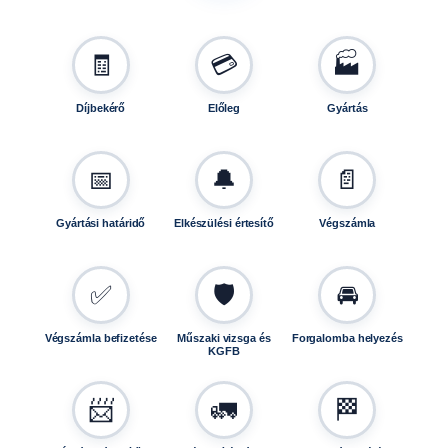
0
u
t
🧾
💳
🏭
á
n
Díjbekérő
Előleg
Gyártás
f
u
t
📅
🔔
📄
ó
h
Gyártási határidő
Elkészülési értesítő
Végszámla
o
z
T
✅
🛡️
🚘
V
1
Végszámla befizetése
Műszaki vizsga és
Forgalomba helyezés
4
KGFB
0
2
📨
🚛
🏁
0
1