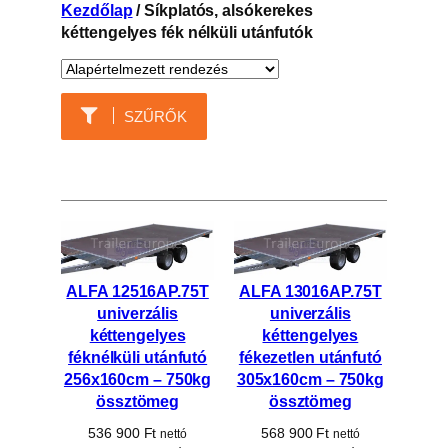
Kezdőlap
/ Síkplatós, alsókerekes
kéttengelyes fék nélküli utánfutók
SZŰRŐK
ALFA 12516AP.75T
ALFA 13016AP.75T
univerzális
univerzális
kéttengelyes
kéttengelyes
féknélküli utánfutó
fékezetlen utánfutó
256x160cm – 750kg
305x160cm – 750kg
össztömeg
össztömeg
536 900
Ft
568 900
Ft
nettó
nettó