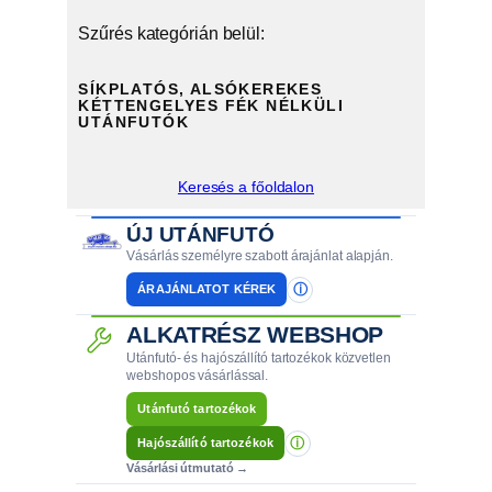
Szűrés kategórián belül:
SÍKPLATÓS, ALSÓKEREKES
KÉTTENGELYES FÉK NÉLKÜLI
UTÁNFUTÓK
Keresés a főoldalon
ÚJ UTÁNFUTÓ
Vásárlás személyre szabott árajánlat alapján.
ⓘ
ÁRAJÁNLATOT KÉREK
ALKATRÉSZ WEBSHOP
Utánfutó- és hajószállító tartozékok közvetlen
webshopos vásárlással.
Utánfutó tartozékok
ⓘ
Hajószállító tartozékok
Vásárlási útmutató →