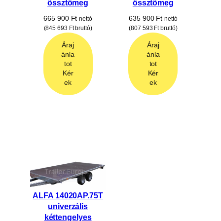
össztömeg
össztömeg
665 900
Ft
635 900
Ft
nettó
nettó
(
845 693
Ft
bruttó)
(
807 593
Ft
bruttó)
Áraj
Áraj
ánla
ánla
tot
tot
Kér
Kér
ek
ek
ALFA 14020AP.75T
univerzális
kéttengelyes