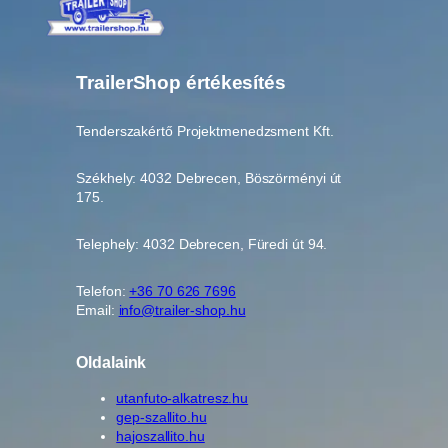
TrailerShop értékesítés
Tenderszakértő Projektmenedzsment Kft.
Székhely: 4032 Debrecen, Böszörményi út
175.
Telephely: 4032 Debrecen, Füredi út 94.
Telefon:
+36 70 626 7696
Email:
info@trailer-shop.hu
Oldalaink
utanfuto-alkatresz.hu
gep-szallito.hu
hajoszallito.hu