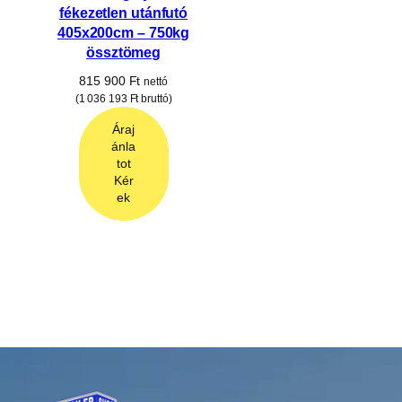
fékezetlen utánfutó
405x200cm – 750kg
össztömeg
815 900
Ft
nettó
(
1 036 193
Ft
bruttó)
Áraj
ánla
tot
Kér
ek