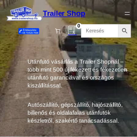
Ugrás
a
Trailer Shop
tartalomhoz
0
Utánfutó vásárlás a Trailer Shopnál –
több mint 500 új fékezett és fékezetlen
utánfutó garanciával és országos
kiszállítással.
Autószállító, gépszállító, hajószállító,
billenős és oldalafalas utánfutók
készletről, szakértő tanácsadással.