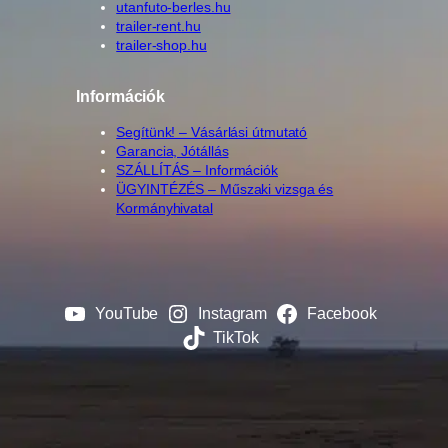
utanfuto-berles.hu
trailer-rent.hu
trailer-shop.hu
Információk
Segítünk! – Vásárlási útmutató
Garancia, Jótállás
SZÁLLÍTÁS – Információk
ÜGYINTÉZÉS – Műszaki vizsga és
Kormányhivatal
YouTube
Instagram
Facebook
TikTok