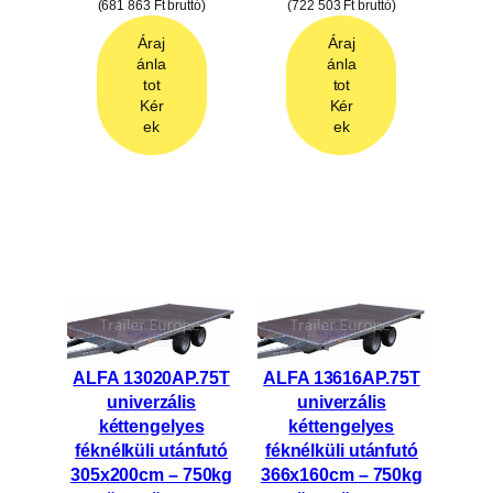
(
681 863
Ft
bruttó)
(
722 503
Ft
bruttó)
Áraj
Áraj
ánla
ánla
tot
tot
Kér
Kér
ek
ek
ALFA 13020AP.75T
ALFA 13616AP.75T
univerzális
univerzális
kéttengelyes
kéttengelyes
féknélküli utánfutó
féknélküli utánfutó
305x200cm – 750kg
366x160cm – 750kg