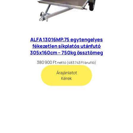
ALFA 13016MP.75 egytengelyes
fékezetlen síkplatós utánfutó
305x160cm – 750kg össztömeg
380 900
Ft
nettó (
483 743
Ft
bruttó)
Árajánlatot
Kérek