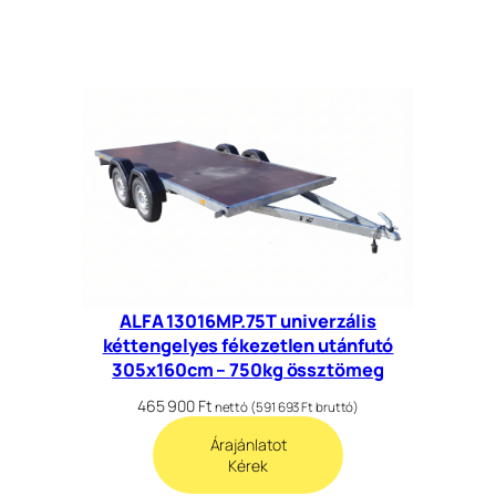
ALFA 13016MP.75T univerzális
kéttengelyes fékezetlen utánfutó
305x160cm – 750kg össztömeg
465 900
Ft
nettó (
591 693
Ft
bruttó)
Árajánlatot
Kérek