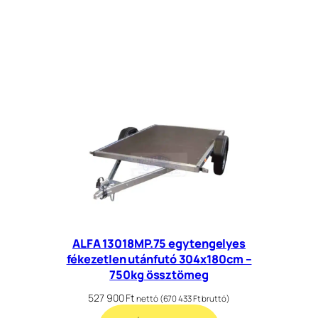
ALFA 13018MP.75 egytengelyes
fékezetlen utánfutó 304x180cm –
750kg össztömeg
527 900
Ft
nettó (
670 433
Ft
bruttó)