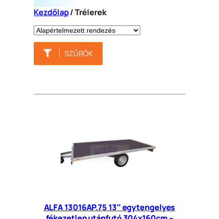
Kezdőlap
/ Trélerek
SZŰRŐK
ALFA 13016AP.75 13″ egytengelyes
fékezetlen utánfutó 304x160cm –