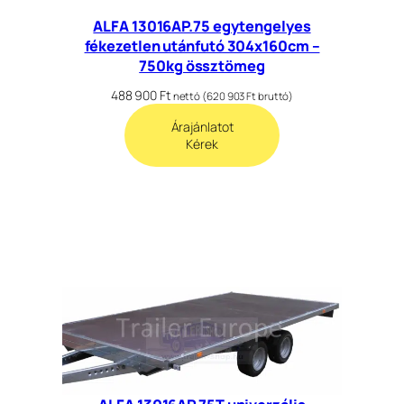
ALFA 13016AP.75 egytengelyes
fékezetlen utánfutó 304x160cm –
750kg össztömeg
488 900
Ft
nettó (
620 903
Ft
bruttó)
Árajánlatot
Kérek