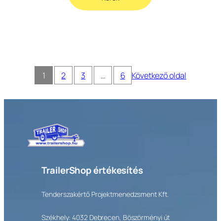
1
2
3
…
6
Következő oldal
TrailerShop értékesítés
Tenderszakértő Projektmenedzsment Kft.
Székhely: 4032 Debrecen, Böszörményi út