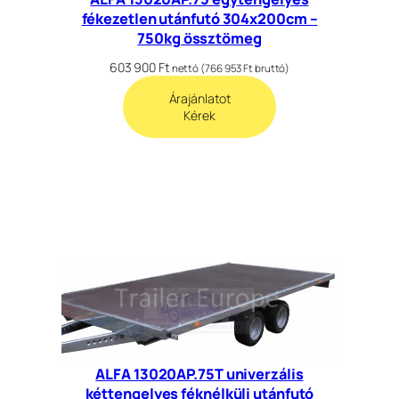
fékezetlen utánfutó 304x200cm –
750kg össztömeg
603 900
Ft
nettó (
766 953
Ft
bruttó)
Árajánlatot
Kérek
ALFA 13020AP.75T univerzális
kéttengelyes féknélküli utánfutó