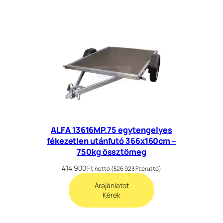
ALFA 13616MP.75 egytengelyes
fékezetlen utánfutó 366x160cm –
750kg össztömeg
414 900
Ft
nettó (
526 923
Ft
bruttó)
Árajánlatot
Kérek