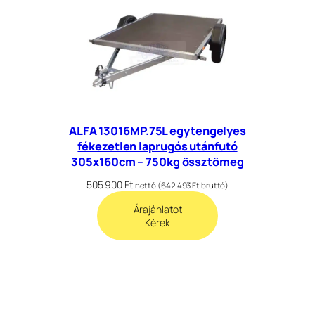
ALFA 13016MP.75L egytengelyes
fékezetlen laprugós utánfutó
305x160cm – 750kg össztömeg
505 900
Ft
nettó (
642 493
Ft
bruttó)
Árajánlatot
Kérek