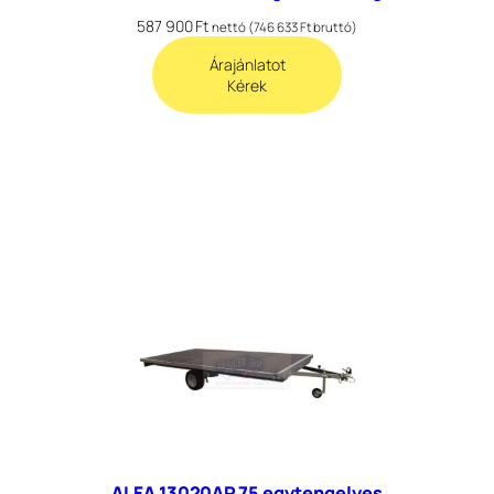
587 900
Ft
nettó (
746 633
Ft
bruttó)
Árajánlatot
Kérek
ALFA 13020AP.75 egytengelyes