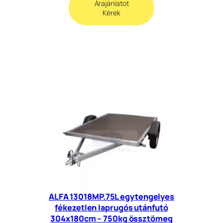
Árajánlatot
Kérek
ALFA 13018MP.75L egytengelyes
fékezetlen laprugós utánfutó
304x180cm – 750kg össztömeg