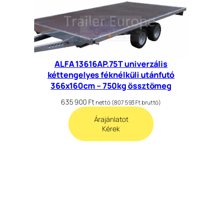
ALFA 13616AP.75T univerzális
kéttengelyes féknélküli utánfutó
366x160cm – 750kg össztömeg
635 900
Ft
nettó (
807 593
Ft
bruttó)
Árajánlatot
Kérek