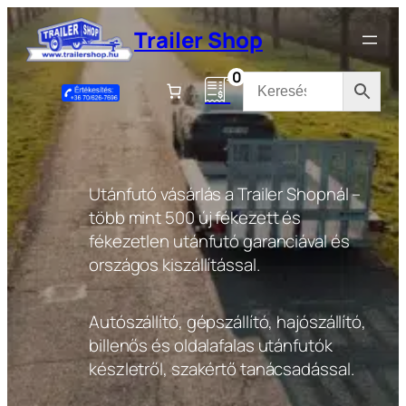
Ugrás
Trailer Shop
a
tartalomhoz
0
Utánfutó vásárlás a Trailer Shopnál –
több mint 500 új fékezett és
fékezetlen utánfutó garanciával és
országos kiszállítással.
Autószállító, gépszállító, hajószállító,
billenős és oldalafalas utánfutók
készletről, szakértő tanácsadással.