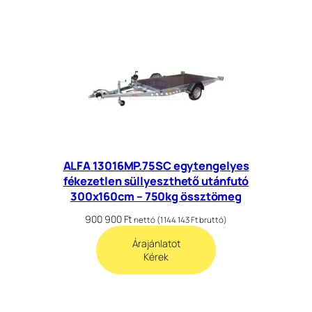
ALFA 13016MP.75SC egytengelyes
fékezetlen süllyeszthető utánfutó
300x160cm – 750kg össztömeg
900 900
Ft
nettó (
1 144 143
Ft
bruttó)
Árajánlatot
Kérek