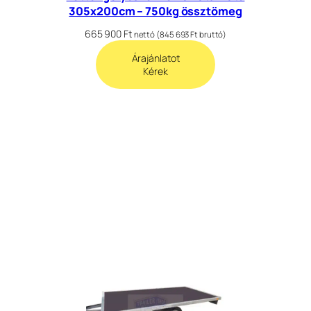
305x200cm – 750kg össztömeg
665 900
Ft
nettó (
845 693
Ft
bruttó)
Árajánlatot
Kérek