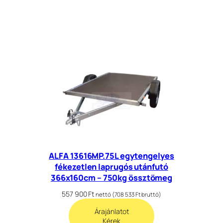
ALFA 13616MP.75L egytengelyes
fékezetlen laprugós utánfutó
366x160cm – 750kg össztömeg
557 900
Ft
nettó (
708 533
Ft
bruttó)
Árajánlatot
Kérek