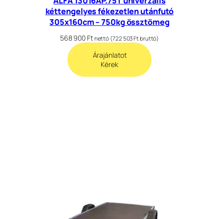
ALFA 13016AP.75T univerzális
kéttengelyes fékezetlen utánfutó
305x160cm – 750kg össztömeg
568 900
Ft
nettó (
722 503
Ft
bruttó)
Árajánlatot
Kérek