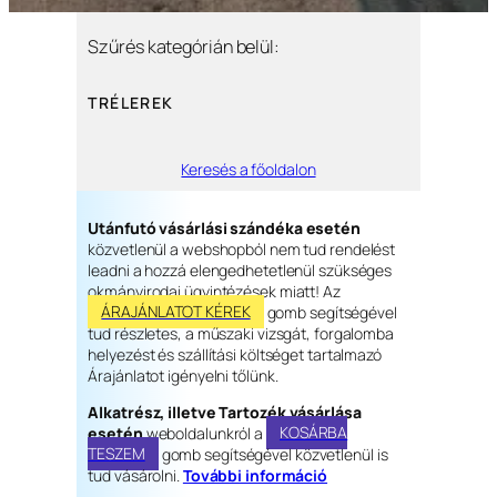
Szűrés kategórián belül:
TRÉLEREK
Keresés a főoldalon
Utánfutó vásárlási szándéka esetén
közvetlenül a webshopból nem tud rendelést
leadni a hozzá elengedhetetlenül szükséges
okmányirodai ügyintézések miatt! Az
ÁRAJÁNLATOT KÉREK
gomb segítségével
tud részletes, a műszaki vizsgát, forgalomba
helyezést és szállítási költséget tartalmazó
Árajánlatot igényelni tőlünk.
Alkatrész, illetve Tartozék vásárlása
esetén
weboldalunkról a
KOSÁRBA
TESZEM
gomb segítségével közvetlenül is
tud vásárolni.
További információ