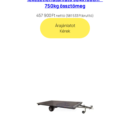
750kg össztömeg
457 900
Ft
nettó (
581 533
Ft
bruttó)
Árajánlatot
Kérek