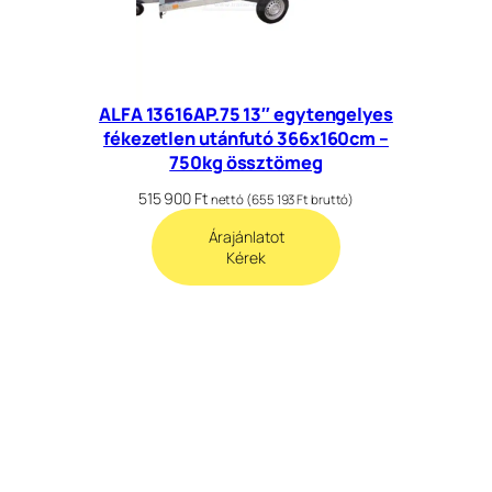
ALFA 13616AP.75 13″ egytengelyes
fékezetlen utánfutó 366x160cm –
750kg össztömeg
515 900
Ft
nettó (
655 193
Ft
bruttó)
Árajánlatot
Kérek