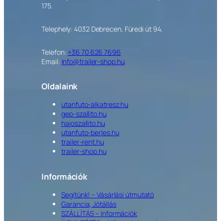
175.
Telephely: 4032 Debrecen, Füredi út 94.
Telefon:
+36 70 626 7696
Email:
info@trailer-shop.hu
Oldalaink
utanfuto-alkatresz.hu
gep-szallito.hu
hajoszallito.hu
utanfuto-berles.hu
trailer-rent.hu
trailer-shop.hu
Információk
Segítünk! – Vásárlási útmutató
Garancia, Jótállás
SZÁLLÍTÁS – Információk