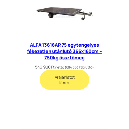
ALFA 13616AP.75 egytengelyes
fékezetlen utánfutó 366x160cm –
750kg össztömeg
546 900
Ft
nettó (
694 563
Ft
bruttó)
Árajánlatot
Kérek