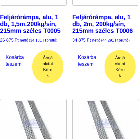
Feljárórámpa, alu, 1
Feljárórámpa, alu, 1
db, 1,5m,200kg/sín,
db, 2m, 200kg/sín,
215mm széles T0005
215mm széles T0006
26 875
Ft
34 875
Ft
nettó (
34 131
Ft
bruttó)
nettó (
44 291
Ft
bruttó)
Kosárba
Kosárba
Árajá
Árajá
teszem
teszem
nlatot
nlatot
Kére
Kére
k
k