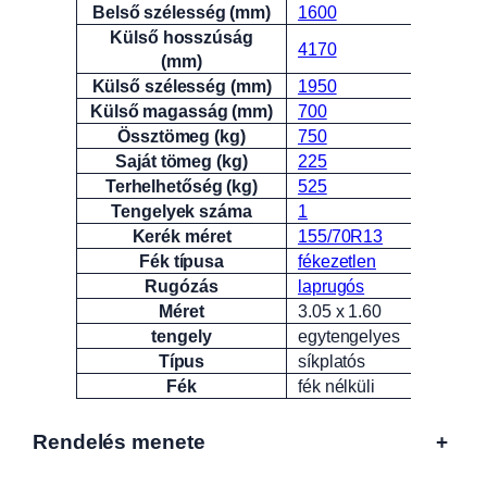
Belső szélesség (mm)
1600
Külső hosszúság
4170
(mm)
Külső szélesség (mm)
1950
Külső magasság (mm)
700
Össztömeg (kg)
750
Saját tömeg (kg)
225
Terhelhetőség (kg)
525
Tengelyek száma
1
Kerék méret
155/70R13
Fék típusa
fékezetlen
Rugózás
laprugós
Méret
3.05 x 1.60
tengely
egytengelyes
Típus
síkplatós
Fék
fék nélküli
Rendelés menete
+