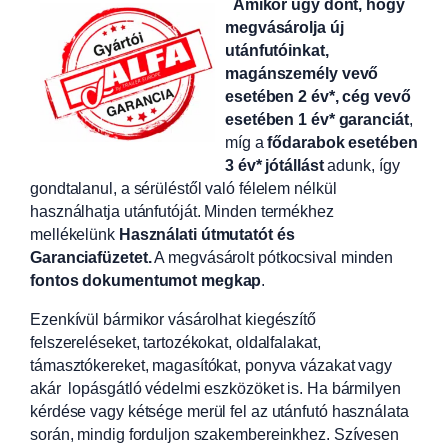
Amikor úgy dönt, hogy
megvásárolja új
utánfutóinkat,
magánszemély vevő
esetében 2 év*, cég vevő
esetében 1 év* garanciát
,
míg a
fődarabok esetében
3 év* jótállást
adunk, így
gondtalanul, a sérüléstől való félelem nélkül
használhatja utánfutóját. Minden termékhez
mellékelünk
Használati útmutatót és
Garanciafüzetet.
A
megvásárolt pótkocsival minden
fontos dokumentumot megkap
.
Ezenkívül bármikor vásárolhat kiegészítő
felszereléseket, tartozékokat, oldalfalakat,
támasztókereket, magasítókat, ponyva vázakat vagy
akár lopásgátló védelmi eszközöket is. Ha bármilyen
kérdése vagy kétsége merül fel az utánfutó használata
során, mindig forduljon szakembereinkhez. Szívesen