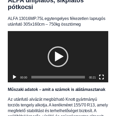
ALFA uniplatós, síkplatós
pótkocsi
ALFA 13016MP.75L egytengelyes fékezetlen laprugós
utánfutó 305x160cm – 750kg össztömeg
Videólejátszó
00:00
00:21
Műszaki adatok – amit a számok is alátámasztanak
Az utánfutó alvázát megbízható Knott gyártmányú
torziós tengely alkotja. A kerékméret 155/70 R13, amely
megfelelő stabilitást és terhelhetőséget biztosít. A