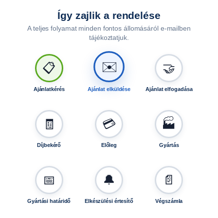
Így zajlik a rendelése
A teljes folyamat minden fontos állomásáról e-mailben
tájékoztatjuk.
🤝
📋
✉️
Ajánlatkérés
Ajánlat elküldése
Ajánlat elfogadása
🧾
💳
🏭
Díjbekérő
Előleg
Gyártás
📅
🔔
📄
Gyártási határidő
Elkészülési értesítő
Végszámla