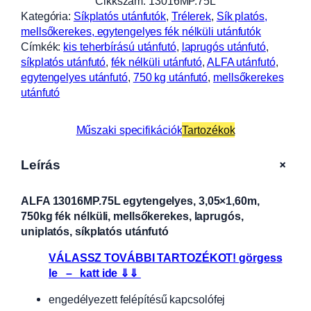
Cikkszám:
13016MP.75L
Kategória:
Síkplatós utánfutók
, 
Trélerek
, 
Sík platós,
mellsőkerekes, egytengelyes fék nélküli utánfutók
Címkék:
kis teherbírású utánfutó
, 
laprugós utánfutó
, 
síkplatós utánfutó
, 
fék nélküli utánfutó
, 
ALFA utánfutó
, 
egytengelyes utánfutó
, 
750 kg utánfutó
, 
mellsőkerekes
utánfutó
Műszaki specifikációk
Tartozékok
+
Leírás
ALFA 13016MP.75L egytengelyes, 3,05×1,60m,
750kg fék nélküli, mellsőkerekes, laprugós,
uniplatós, síkplatós utánfutó
VÁLASSZ TOVÁBBI TARTOZÉKOT! görgess
le – katt ide ⇓⇓
engedélyezett felépítésű kapcsolófej