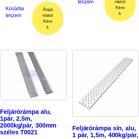
teszem
nlatot
Kére
Kosárba
Árajá
k
teszem
nlatot
Kére
k
Feljárórámpa alu,
1pár, 2,5m,
2000kg/pár, 300mm
Feljárórámpa sín, alu,
széles T0021
1 pár, 1,5m, 400kg/pár,