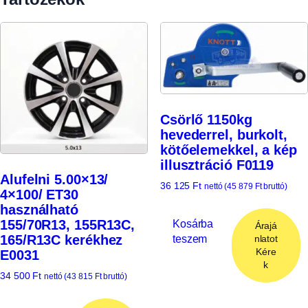
Csörlő 1150kg
hevederrel, burkolt,
kötőelemekkel, a kép
illusztráció F0119
Alufelni 5.00×13/
36 125
Ft
nettó (
45 879
Ft
bruttó)
4×100/ ET30
használható
Kosárba
155/70R13, 155R13C,
Árajá
teszem
165/R13C kerékhez
nlatot
Kére
E0031
k
34 500
Ft
nettó (
43 815
Ft
bruttó)