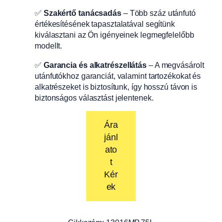
✅
Szakértő tanácsadás
– Több száz utánfutó
értékesítésének tapasztalatával segítünk
kiválasztani az Ön igényeinek legmegfelelőbb
modellt.
✅
Garancia és alkatrészellátás
– A megvásárolt
utánfutókhoz garanciát, valamint tartozékokat és
alkatrészeket is biztosítunk, így hosszú távon is
biztonságos választást jelentenek.
Ára
jánl
ato
t
Kér
ek