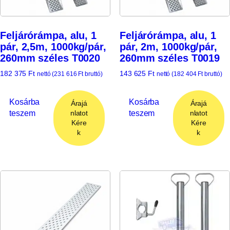
Feljárórámpa, alu, 1
Feljárórámpa, alu, 1
pár, 2,5m, 1000kg/pár,
pár, 2m, 1000kg/pár,
260mm széles T0020
260mm széles T0019
182 375
Ft
143 625
Ft
nettó (
231 616
Ft
bruttó)
nettó (
182 404
Ft
bruttó)
Kosárba
Kosárba
Árajá
Árajá
teszem
teszem
nlatot
nlatot
Kére
Kére
k
k