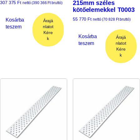
215mm széles
307 375
Ft
nettó (
390 366
Ft
bruttó)
kötőelemekkel T0003
55 770
Ft
Kosárba
nettó (
70 828
Ft
bruttó)
Árajá
teszem
nlatot
Kére
Kosárba
Árajá
k
teszem
nlatot
Kére
k