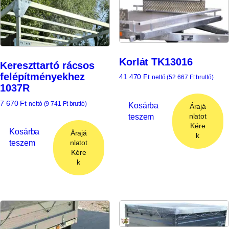
Korlát TK13016
Kereszttartó rácsos
felépítményekhez
41 470
Ft
nettó (
52 667
Ft
bruttó)
1037R
7 670
Ft
nettó (
9 741
Ft
bruttó)
Kosárba
Árajá
teszem
nlatot
Kére
Kosárba
Árajá
k
teszem
nlatot
Kére
k