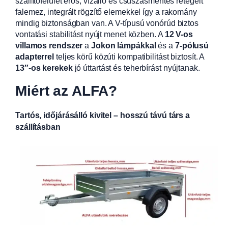
szállítófelület erős, vízálló és csúszásmentes rétegelt
falemez, integrált rögzítő elemekkel így a rakomány
mindig biztonságban van. A V-típusú vonórúd biztos
vontatási stabilitást nyújt menet közben. A
12 V-os
villamos rendszer
a
Jokon lámpákkal
és a
7-pólusú
adapterrel
teljes körű közúti kompatibilitást biztosít. A
13″-os kerekek
jó úttartást és teherbírást nyújtanak.
Miért az ALFA?
Tartós, időjárásálló kivitel – hosszú távú társ a
szállításban