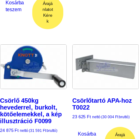
Kosárba
Árajá
teszem
nlatot
Kére
k
Csörlő 450kg
Csörlőtartó APA-hoz
hevederrel, burkolt,
T0022
kötőelemekkel, a kép
23 625
Ft
nettó (
30 004
Ft
bruttó)
illusztráció F0099
24 875
Ft
nettó (
31 591
Ft
bruttó)
Kosárba
Árajá