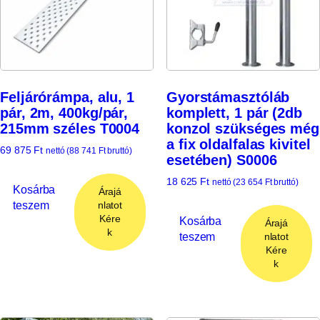
Feljárórámpa, alu, 1
Gyorstámasztóláb
pár, 2m, 400kg/pár,
komplett, 1 pár (2db
215mm széles T0004
konzol szükséges még
a fix oldalfalas kivitel
69 875
Ft
nettó (
88 741
Ft
bruttó)
esetében) S0006
18 625
Ft
nettó (
23 654
Ft
bruttó)
Kosárba
Árajá
teszem
nlatot
Kére
Kosárba
Árajá
k
teszem
nlatot
Kére
k