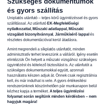
Szükséges dokumentumok
és gyors szállítás
Uniplatós utánfutó – teljes körű ügyintézéssel és gyors
szállítással. Az utánfutó
EK-Megfelelőségi
nyilatkozattal, Műszaki adatlappal, Műszaki
vizsgálati bizonyítvánnyal
,
Járműkísérő lappal
és
részletes dokumentációval kerül átadásra.
Amint megrendeli a síkplatós utánfutót, minden
adminisztratív terhet leveszünk a válláról. Igény esetén
elintézzük Ön helyett a műszaki vizsgához szükséges
ügyintézést és kötelező biztosítást is. Az utánfutót a
szükséges dokumentumokkal együtt, azonnali
használatra készen adjuk át. Önnek csak regisztrálnia
kell, és már indulhat is vele. A gyors értékesítési
rendszerünknek köszönhetően pár munkanapon belül
kézhez kapja a terméket.
A teljes ügyintézési
folyamat során segítünk minden kérdésben – nem
hagyjuk magára!