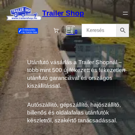
Ugrás
a
Trailer Shop
tartalomhoz
0
Utánfutó vásárlás a Trailer Shopnál –
több mint 500 új fékezett és fékezetlen
utánfutó garanciával és országos
kiszállítással.
Autószállító, gépszállító, hajószállító,
billenős és oldalafalas utánfutók
készletről, szakértő tanácsadással.