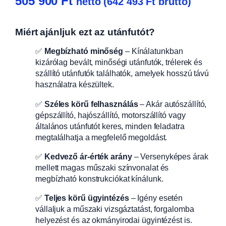
505 900
Ft
nettó (
642 493
Ft
bruttó)
Miért ajánljuk ezt az utánfutót?
✅
Megbízható minőség
– Kínálatunkban
kizárólag bevált, minőségi utánfutók, trélerek és
szállító utánfutók találhatók, amelyek hosszú távú
használatra készültek.
✅
Széles körű felhasználás
– Akár autószállító,
gépszállító, hajószállító, motorszállító vagy
általános utánfutót keres, minden feladatra
megtalálhatja a megfelelő megoldást.
✅
Kedvező ár-érték arány
– Versenyképes árak
mellett magas műszaki színvonalat és
megbízható konstrukciókat kínálunk.
✅
Teljes körű ügyintézés
– Igény esetén
vállaljuk a műszaki vizsgáztatást, forgalomba
helyezést és az okmányirodai ügyintézést is.