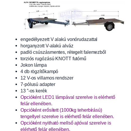
engedélyezett V alakú vonórudazattal
horganyzott V-alakú alváz
padló csúszásmentes, rétegelt falemezből
torziós rugózású KNOTT futómű
Jokon lámpa
4 db rögzítőkampó
12 V-os villamos rendszer
7-pólusú adapter
13 ”-os kerék
Opcióként LED1 lámpával szerelve is elérhető
felár ellenében.
Opcióként erősített (1000kg teherbírású)
tengellyel szerelve is elérhető felár ellenében.
Opcióként nyitható mellső ajtóval szerelve is
elérhető felár ellenében.