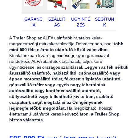
GARANC
SZÁLLÍT
ÜGYINTÉ
SEGÍTÜN
IA
ÁS
ZÉS
K
A Trailer Shop az ALFA utánfutók hivatalos kelet-
magyarországi márkakereskedője Debrecenben, ahol
több
mint 500 féle elérhető utánfutó közül választhat
.
Kínálatunkban kizárólag minőségi, gyári garanciával
rendelkező ALFA utánfutók találhatók, teljes körű
ügyintézéssel és országos szállítással.
Legyen az fék nélküli
áruszállító utánfutó, hajószállító, csónakszállító vagy
éppen motorszállító tréler, fékezett síkplatós utánfutó,
gépszállító tréler vagy egyéb nagy teherbírású
autószállító vagy konténer szállító utánfutó,
süllyeszthető vagy billenthető kivitelben, szakértő
csapatunk segít megtalálni az Ön igényeinek
legmegfelelőbb megoldást.
Ha megbízható, hosszú
élettartamú utánfutót keres kedvező áron,
a Trailer Shop
biztos választás.