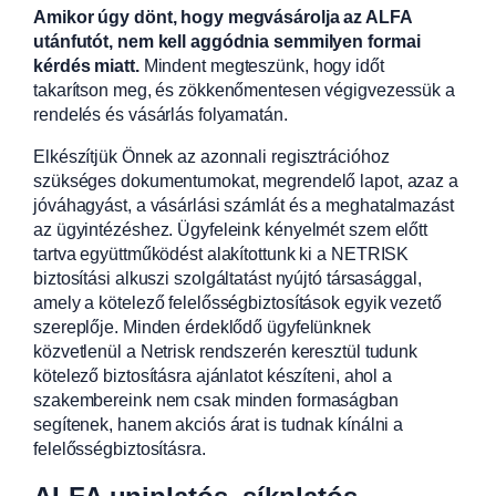
Amikor úgy dönt, hogy megvásárolja az ALFA
utánfutót, nem kell aggódnia semmilyen formai
kérdés miatt.
Mindent megteszünk, hogy időt
takarítson meg, és zökkenőmentesen végigvezessük a
rendelés és vásárlás folyamatán.
Elkészítjük Önnek az azonnali regisztrációhoz
szükséges dokumentumokat, megrendelő lapot, azaz a
jóváhagyást, a vásárlási számlát és a meghatalmazást
az ügyintézéshez. Ügyfeleink kényelmét szem előtt
tartva együttműködést alakítottunk ki a NETRISK
biztosítási alkuszi szolgáltatást nyújtó társasággal,
amely a kötelező felelősségbiztosítások egyik vezető
szereplője. Minden érdeklődő ügyfelünknek
közvetlenül a Netrisk rendszerén keresztül tudunk
kötelező biztosításra ajánlatot készíteni, ahol a
szakembereink nem csak minden formaságban
segítenek, hanem akciós árat is tudnak kínálni a
felelősségbiztosításra.