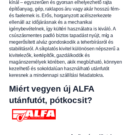
kínál – egyszerűen és gyorsan elhelyezhető rajta
építőanyag, gép, raklapos áru vagy akár hosszú fém-
és faelemek is. Erős, horganyzott acélszerkezete
ellenáll az időjárásnak és a mechanikai
igénybevételnek, így kültéri használatra is kiváló. A
csúszásmentes padló biztos tapadást nyújt, míg a
megerősített alváz gondoskodik a teherbírásról és
stabilitásról. A síkplatós kivitel különösen népszerű a
kivitelezők, kertépítők, gazdálkodók és
magánszemélyek körében, akik megbízható, könnyen
kezelhető és sokoldalúan használható utánfutót
keresnek a mindennapi szállítási feladatokra.
Miért vegyen új ALFA
utánfutót, pótkocsit?