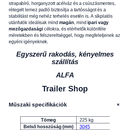
strapabíró, horganyzott acélváz és a csúszásmentes,
rétegelt lemez padló biztosítja a tartósságot és a
stabilitást még nehéz terhelés esetén is. A síkplatós
utánfutók ideálisak mind
magán
, mind
ipari vagy
mezőgazdasági
célokra, és elérhetők különféle
méretekben és felszereltséggel, hogy megfeleljenek az
egyéni igényeknek.
Egyszerű rakodás, kényelmes
szállítás
ALFA
Trailer Shop
+
Műszaki specifikációk
Tömeg
225 kg
Attribútumok
Érték
Belső hosszúság (mm)
3045