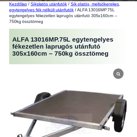
Kezdőlap
/
Síkplatós utánfutók
/
Sík platós, mellsőkerekes,
egytengelyes fék nélküli utánfutók
/ ALFA 13016MP.75L
egytengelyes fékezetlen laprugós utánfutó 305x160cm –
750kg össztömeg
ALFA 13016MP.75L egytengelyes
fékezetlen laprugós utánfutó
305x160cm – 750kg össztömeg