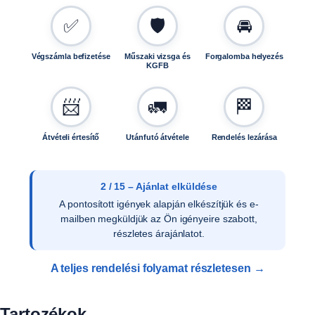
✅
🛡️
🚘
Végszámla befizetése
Műszaki vizsga és
Forgalomba helyezés
KGFB
📨
🚛
🏁
Átvételi értesítő
Utánfutó átvétele
Rendelés lezárása
3 / 15 – Ajánlat elfogadása
Az ajánlat írásos elfogadását követően ellenőrizzük
a vevői adatokat, és rendelését rögzítjük
rendszerünkben.
A teljes rendelési folyamat részletesen →
Tartozékok