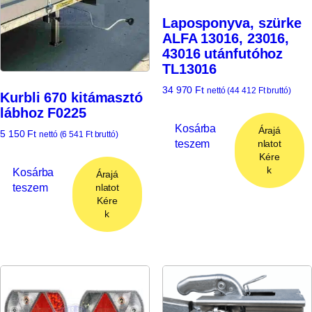
Laposponyva, szürke
ALFA 13016, 23016,
43016 utánfutóhoz
TL13016
34 970
Ft
nettó (
44 412
Ft
bruttó)
Kurbli 670 kitámasztó
lábhoz F0225
Kosárba
Árajá
5 150
Ft
nettó (
6 541
Ft
bruttó)
teszem
nlatot
Kére
k
Kosárba
Árajá
teszem
nlatot
Kére
k