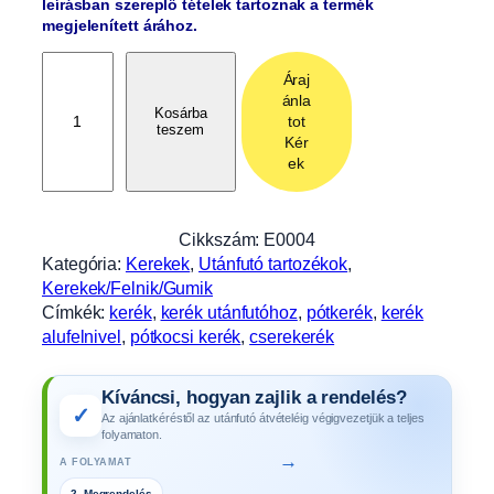
leírásban szereplő tételek tartoznak a termék
megjelenített árához.
P
Áraj
ó
ánla
t
Kosárba
tot
teszem
k
Kér
e
ek
r
é
k
Cikkszám:
E0004
1
Kategória:
Kerekek
, 
Utánfutó tartozékok
, 
5
Kerekek/Felnik/Gumik
5
Címkék:
kerék
, 
kerék utánfutóhoz
, 
pótkerék
, 
kerék
/
alufelnivel
, 
pótkocsi kerék
, 
cserekerék
7
0
Kíváncsi, hogyan zajlik a rendelés?
R
✓
Az ajánlatkéréstől az utánfutó átvételéig végigvezetjük a teljes
1
folyamaton.
3
→
A FOLYAMAT
3
2. Megrendelés