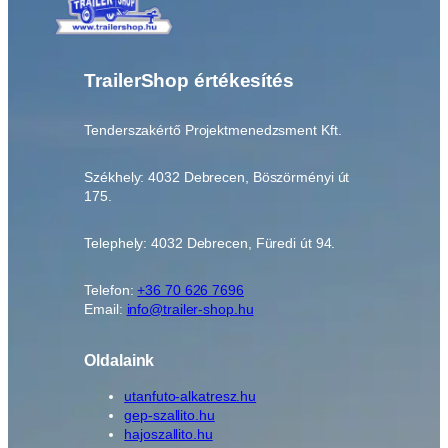
TrailerShop értékesítés
Tenderszakértő Projektmenedzsment Kft.
Székhely: 4032 Debrecen, Böszörményi út
175.
Telephely: 4032 Debrecen, Füredi út 94.
Telefon:
+36 70 626 7696
Email:
info@trailer-shop.hu
Oldalaink
utanfuto-alkatresz.hu
gep-szallito.hu
hajoszallito.hu