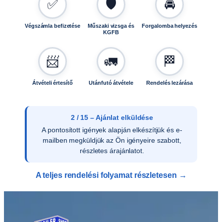
✅
🛡️
🚘
a
E
Végszámla befizetése
Műszaki vizsga és
Forgalomba helyezés
0
KGFB
0
0
📨
🚛
🏁
4
m
e
Átvételi értesítő
Utánfutó átvétele
Rendelés lezárása
n
n
y
2 / 15 – Ajánlat elküldése
i
A pontosított igények alapján elkészítjük és e-
s
mailben megküldjük az Ön igényeire szabott,
é
részletes árajánlatot.
g
A teljes rendelési folyamat részletesen →