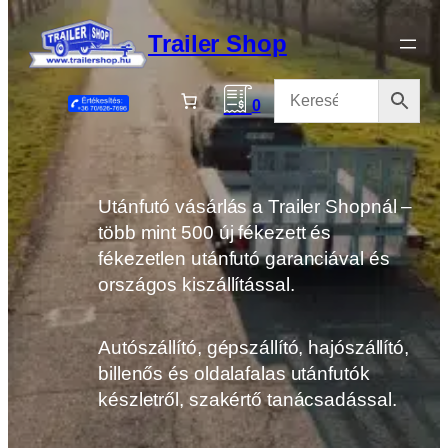
Ugrás
a
Trailer Shop
tartalomhoz
0
Utánfutó vásárlás a Trailer Shopnál –
több mint 500 új fékezett és
fékezetlen utánfutó garanciával és
országos kiszállítással.
Autószállító, gépszállító, hajószállító,
billenős és oldalafalas utánfutók
készletről, szakértő tanácsadással.