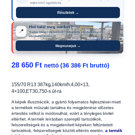
teljes körű ügyintézés.
Részletek →
Hol talál meg minket?
📍
Trailer Shop • Debrecen – telephely, elérhetőség és
útvonaltervezés.
Megmutatjuk →
28 650
Ft
nettó (
36 386
Ft
bruttó)
155/70 R13 387kg,140km/h.4,00×13,
4×100,ET30,750-s út-ra
A képek illusztrációk; a gyártó folyamatos fejlesztései miatt
a termékek műszaki tartalma és megjelenése előzetes
értesítés nélkül is módosulhat, ezért a tényleges kivitel
eltérhet. A termék leírásban szereplő tartozékok,
felszereltségek és a megjelenített képeken feltüntetett
tartozékok, felszereltségek közötti eltérés esetén,
a termék