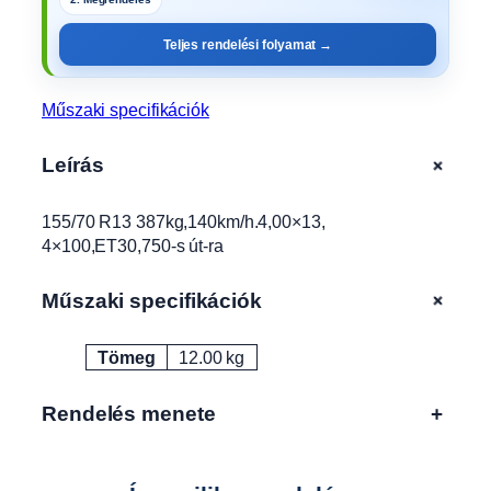
8
7
Teljes rendelési folyamat →
k
g
,
Műszaki specifikációk
1
4
+
Leírás
0
k
155/70 R13 387kg,140km/h.4,00×13,
m
4×100,ET30,750-s út-ra
/
h
.
+
Műszaki specifikációk
4
,
Tömeg
12.00 kg
Attribútumok
Érték
0
0
Rendelés menete
+
×
1
3
,