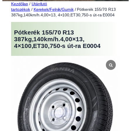
Kezdőlap
/
Utánfutó
tartozékok
/
Kerekek/Felnik/Gumik
/ Pótkerék 155/70 R13
387kg,140km/h.4,00×13, 4×100,ET30,750-s út-ra E0004
Pótkerék 155/70 R13
387kg,140km/h.4,00×13,
4×100,ET30,750-s út-ra E0004