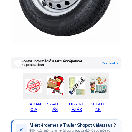
Fontos információ a termékképekkel
i
Részletek ›
kapcsolatban
GARAN
SZÁLLÍT
ÜGYINT
SEGÍTÜ
CIA
ÁS
ÉZÉS
NK
Miért érdemes a Trailer Shopot választani?
✓
500+ utánfutó-kivitel, gyári garancia, szakértő segítség és