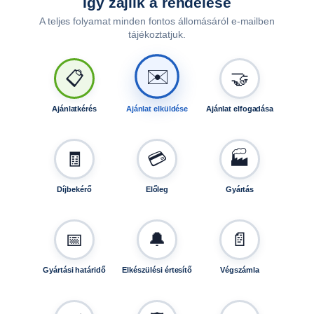
Így zajlik a rendelése
4
A teljes folyamat minden fontos állomásáról e-mailben
×
tájékoztatjuk.
1
0
✉️
📋
🤝
0
,
E
Ajánlatkérés
Ajánlat elküldése
Ajánlat elfogadása
T
3
0
🧾
💳
🏭
,
7
Díjbekérő
Előleg
Gyártás
5
0
-
📅
🔔
📄
s
ú
Gyártási határidő
Elkészülési értesítő
Végszámla
t
-
r