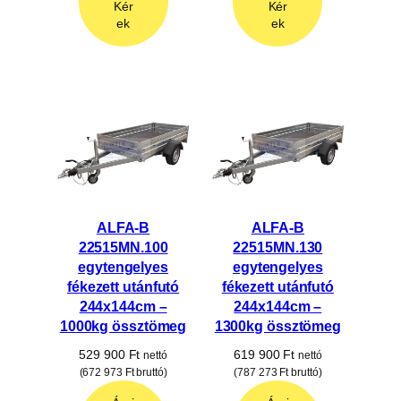
Kér
Kér
ek
ek
ALFA-B
ALFA-B
22515MN.100
22515MN.130
egytengelyes
egytengelyes
fékezett utánfutó
fékezett utánfutó
244x144cm –
244x144cm –
1000kg össztömeg
1300kg össztömeg
529 900
Ft
619 900
Ft
nettó
nettó
(
672 973
Ft
bruttó)
(
787 273
Ft
bruttó)