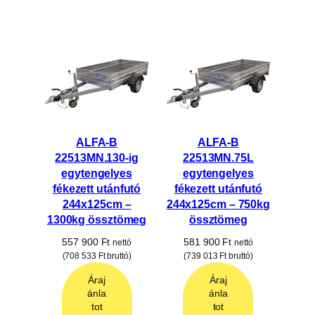
ALFA-B
ALFA-B
22513MN.130-ig
22513MN.75L
egytengelyes
egytengelyes
fékezett utánfutó
fékezett utánfutó
244x125cm –
244x125cm – 750kg
1300kg össztömeg
össztömeg
557 900
Ft
581 900
Ft
nettó
nettó
(
708 533
Ft
bruttó)
(
739 013
Ft
bruttó)
Áraj
Áraj
ánla
ánla
tot
tot