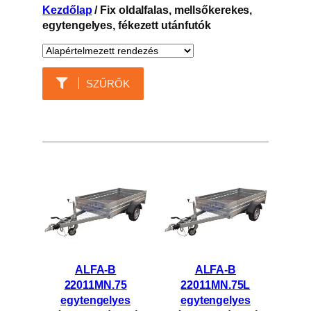
Kezdőlap
/ Fix oldalfalas, mellsőkerekes,
egytengelyes, fékezett utánfutók
SZŰRŐK
ALFA-B
ALFA-B
22011MN.75
22011MN.75L
egytengelyes
egytengelyes