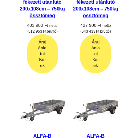
fékezett utánfutó
fékezett utánfutó
200x108cm – 750kg
200x108cm – 750kg
össztömeg
össztömeg
403 900
Ft
427 900
Ft
nettó
nettó
(
512 953
Ft
bruttó)
(
543 433
Ft
bruttó)
Áraj
Áraj
ánla
ánla
tot
tot
Kér
Kér
ek
ek
ALFA-B
ALFA-B