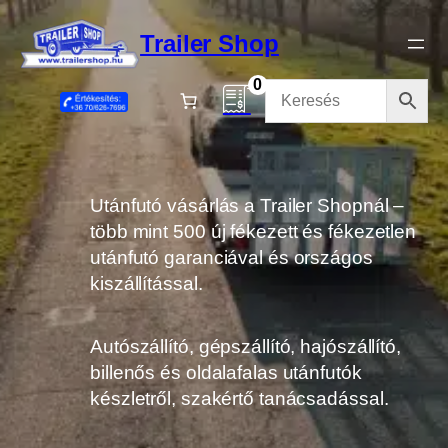
Ugrás
a
Trailer Shop
tartalomhoz
0
Utánfutó vásárlás a Trailer Shopnál –
több mint 500 új fékezett és fékezetlen
utánfutó garanciával és országos
kiszállítással.
Autószállító, gépszállító, hajószállító,
billenős és oldalafalas utánfutók
készletről, szakértő tanácsadással.