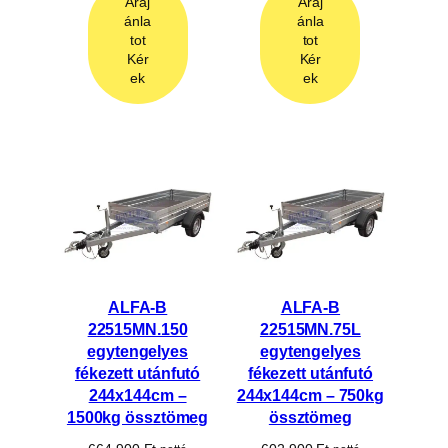
Áraj
Áraj
ánla
ánla
tot
tot
Kér
Kér
ek
ek
ALFA-B
ALFA-B
22515MN.150
22515MN.75L
egytengelyes
egytengelyes
fékezett utánfutó
fékezett utánfutó
244x144cm –
244x144cm – 750kg
1500kg össztömeg
össztömeg