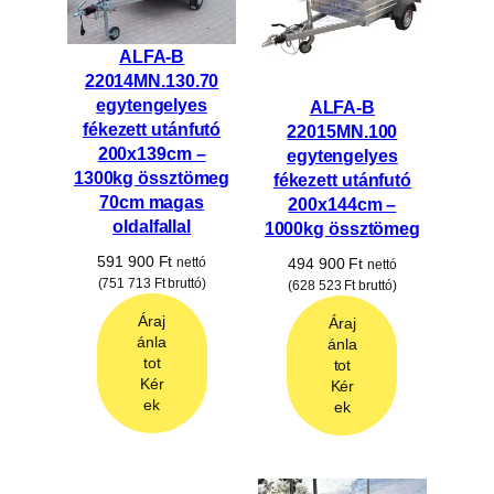
ALFA-B
22014MN.130.70
egytengelyes
ALFA-B
fékezett utánfutó
22015MN.100
200x139cm –
egytengelyes
1300kg össztömeg
fékezett utánfutó
70cm magas
200x144cm –
oldalfallal
1000kg össztömeg
591 900
Ft
nettó
494 900
Ft
nettó
(
751 713
Ft
bruttó)
(
628 523
Ft
bruttó)
Áraj
Áraj
ánla
ánla
tot
tot
Kér
Kér
ek
ek