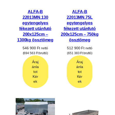
ALFA-B
ALFA-B
22013MN.130
22013MN.75L
egytengelyes
egytengelyes
fékezett utánfutó
fékezett utánfutó
200x125cm –
200x125cm – 750kg
1300kg össztömeg
össztömeg
546 900
Ft
512 900
Ft
nettó
nettó
(
694 563
Ft
bruttó)
(
651 383
Ft
bruttó)
Áraj
Áraj
ánla
ánla
tot
tot
Kér
Kér
ek
ek