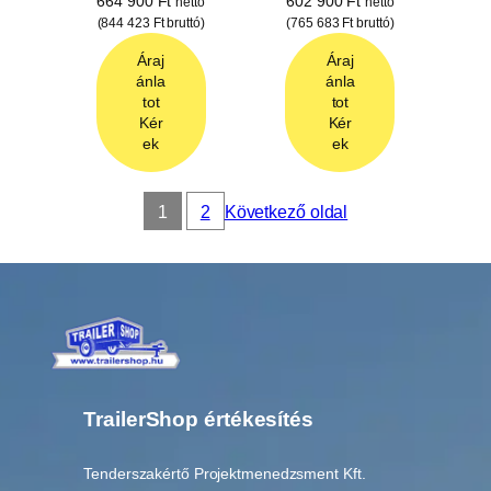
664 900
Ft
602 900
Ft
nettó
nettó
(
844 423
Ft
bruttó)
(
765 683
Ft
bruttó)
Áraj
Áraj
ánla
ánla
tot
tot
Kér
Kér
ek
ek
1
2
Következő oldal
TrailerShop értékesítés
Tenderszakértő Projektmenedzsment Kft.