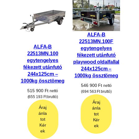
ALFA-B
22513MN.100F
ALFA-B
egytengelyes
22513MN.100
fékezett utánfutó
egytengelyes
playwood oldalfallal
fékezett utánfutó
244x125cm –
244x125cm –
1000kg össztömeg
1000kg össztömeg
546 900
Ft
nettó
515 900
Ft
nettó
(
694 563
Ft
bruttó)
(
655 193
Ft
bruttó)
Áraj
Áraj
ánla
ánla
tot
tot
Kér
Kér
ek
ek