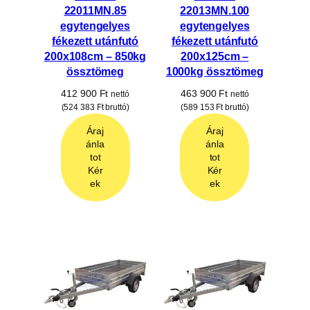
22011MN.85
22013MN.100
egytengelyes
egytengelyes
fékezett utánfutó
fékezett utánfutó
200x108cm – 850kg
200x125cm –
össztömeg
1000kg össztömeg
412 900
Ft
463 900
Ft
nettó
nettó
(
524 383
Ft
bruttó)
(
589 153
Ft
bruttó)
Áraj
Áraj
ánla
ánla
tot
tot
Kér
Kér
ek
ek