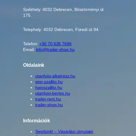
Székhely: 4032 Debrecen, Böszörményi út
175.
Telephely: 4032 Debrecen, Füredi út 94.
Telefon:
+36 70 626 7696
Email:
info@trailer-shop.hu
Oldalaink
utanfuto-alkatresz.hu
gep-szallito.hu
hajoszallito.hu
utanfuto-berles.hu
trailer-rent.hu
trailer-shop.hu
Információk
Segítünk! – Vásárlási útmutató