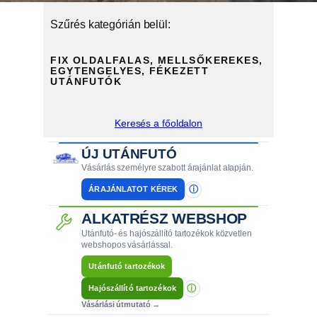
Szűrés kategórián belül:
FIX OLDALFALAS, MELLSŐKEREKES,
EGYTENGELYES, FÉKEZETT
UTÁNFUTÓK
Keresés a főoldalon
ÚJ UTÁNFUTÓ
Vásárlás személyre szabott árajánlat alapján.
ⓘ
ÁRAJÁNLATOT KÉREK
ALKATRÉSZ WEBSHOP
Utánfutó- és hajószállító tartozékok közvetlen
webshopos vásárlással.
Utánfutó tartozékok
ⓘ
Hajószállító tartozékok
Vásárlási útmutató →