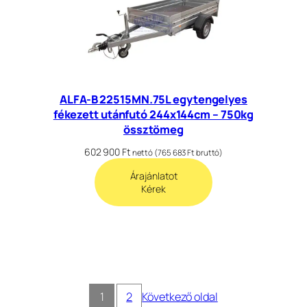
ALFA-B 22515MN.75L egytengelyes
fékezett utánfutó 244x144cm – 750kg
össztömeg
602 900
Ft
nettó (
765 683
Ft
bruttó)
Árajánlatot
Kérek
1
2
Következő oldal