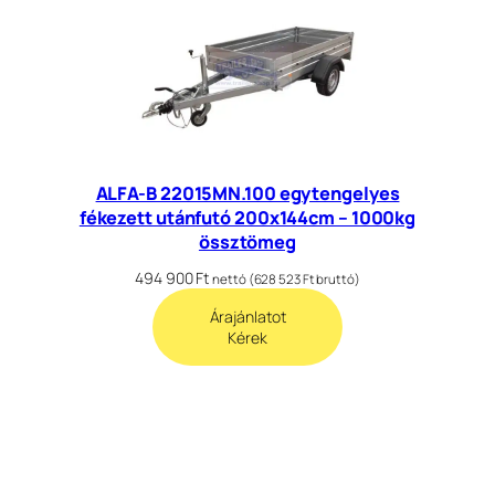
ALFA-B 22015MN.100 egytengelyes
fékezett utánfutó 200x144cm – 1000kg
össztömeg
494 900
Ft
nettó (
628 523
Ft
bruttó)
Árajánlatot
Kérek