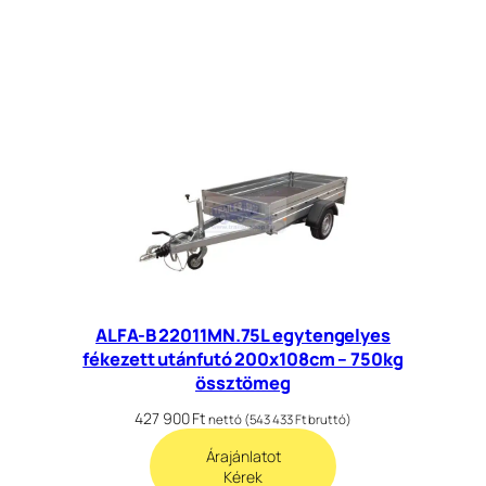
ALFA-B 22011MN.75L egytengelyes
fékezett utánfutó 200x108cm – 750kg
össztömeg
427 900
Ft
nettó (
543 433
Ft
bruttó)
Árajánlatot
Kérek