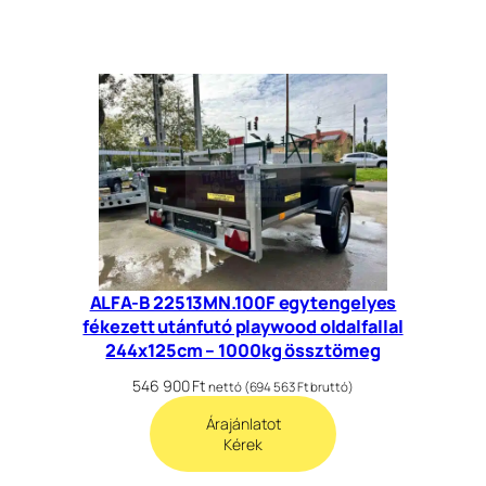
ALFA-B 22513MN.100F egytengelyes
fékezett utánfutó playwood oldalfallal
244x125cm – 1000kg össztömeg
546 900
Ft
nettó (
694 563
Ft
bruttó)
Árajánlatot
Kérek