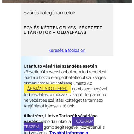
Szűrés kategórián belül:
EGY ÉS KÉTTENGELYES, FÉKEZETT
UTÁNFUTÓK – OLDALFALAS
Keresés a főoldalon
Utánfutó vásárlási szándéka esetén
közvetlenül a webshopból nem tud rendelést
leadni a hozzá elengedhetetlenül szükséges
okmányirodai ügyintézések miatt! Az
ÁRAJÁNLATOT KÉREK
gomb segítségével
tud részletes, a műszaki vizsgát, forgalomba
helyezést és szállítási költséget tartalmazó
Árajánlatot igényelni tőlünk.
Alkatrész, illetve Tartozék vásárlása
esetén
weboldalunkról a
KOSÁRBA
TESZEM
gomb segítségével közvetlenül is
tud vásárolni.
További információ