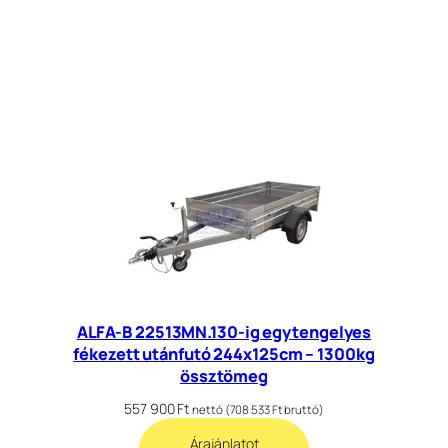
ALFA-B 22513MN.130-ig egytengelyes
fékezett utánfutó 244x125cm – 1300kg
össztömeg
557 900
Ft
nettó (
708 533
Ft
bruttó)
Árajánlatot