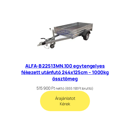
ALFA-B 22513MN.100 egytengelyes
fékezett utánfutó 244x125cm – 1000kg
össztömeg
515 900
Ft
nettó (
655 193
Ft
bruttó)
Árajánlatot
Kérek