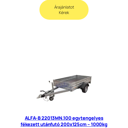
Árajánlatot
Kérek
ALFA-B 22013MN.100 egytengelyes
fékezett utánfutó 200x125cm – 1000kg