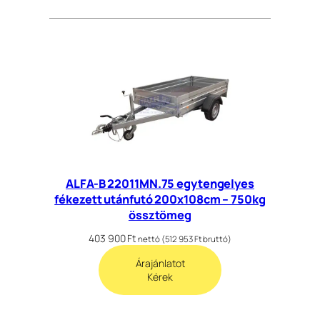
ALFA-B 22011MN.75 egytengelyes
fékezett utánfutó 200x108cm – 750kg
össztömeg
403 900
Ft
nettó (
512 953
Ft
bruttó)
Árajánlatot
Kérek