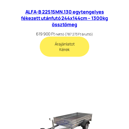
ALFA-B 22515MN.130 egytengelyes
fékezett utánfutó 244x144cm – 1300kg
össztömeg
619 900
Ft
nettó (
787 273
Ft
bruttó)
Árajánlatot
Kérek