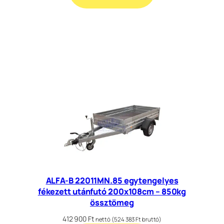
ALFA-B 22011MN.85 egytengelyes
fékezett utánfutó 200x108cm – 850kg
össztömeg
412 900
Ft
nettó (
524 383
Ft
bruttó)