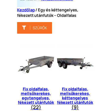
Kezdőlap
/ Egy és kéttengelyes,
fékezett utánfutók – Oldalfalas
SZŰRŐK
Fix oldalfalas,
Fix oldalfalas,
mellsőkerekes,
mellsőkerekes,
egytengelyes,
kéttengelyes
fékezett utánfutók
fékezett utánfutók
(22)
(9)