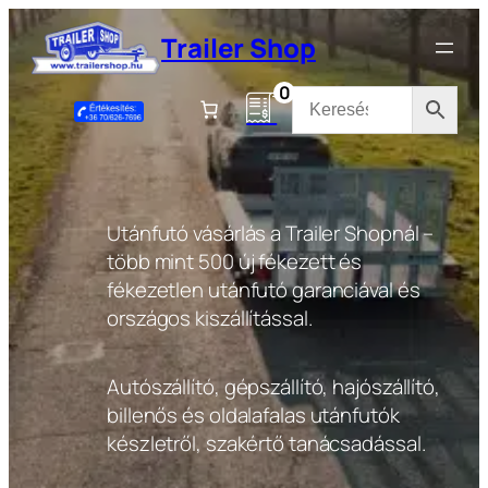
Ugrás
Trailer Shop
a
tartalomhoz
0
Utánfutó vásárlás a Trailer Shopnál –
több mint 500 új fékezett és
fékezetlen utánfutó garanciával és
országos kiszállítással.
Autószállító, gépszállító, hajószállító,
billenős és oldalafalas utánfutók
készletről, szakértő tanácsadással.