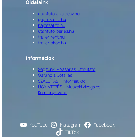
Oldalaink
utanfuto-alkatresz.hu
gep-szallito.hu
hajoszallito.hu
utanfuto-berles.hu
trailer-rent.hu
trailer-shop.hu
Információk
Segítünk! – Vásárlási útmutató
Garancia, Jótállás
SZÁLLÍTÁS – Információk
ÜGYINTÉZÉS – Műszaki vizsga és
Kormányhivatal
YouTube
Instagram
Facebook
TikTok