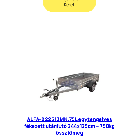
Kérek
ALFA-B 22513MN.75L egytengelyes
fékezett utánfutó 244x125cm – 750kg
össztömeg