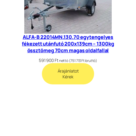
ALFA-B 22014MN.130.70 egytengelyes
fékezett utánfutó 200x139cm – 1300kg
össztömeg 70cm magas oldalfallal
591 900
Ft
nettó (
751 713
Ft
bruttó)
Árajánlatot
Kérek