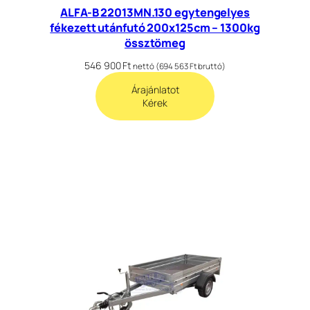
ALFA-B 22013MN.130 egytengelyes
fékezett utánfutó 200x125cm – 1300kg
össztömeg
546 900
Ft
nettó (
694 563
Ft
bruttó)
Árajánlatot
Kérek