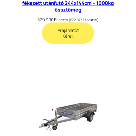
fékezett utánfutó 244x144cm – 1000kg
össztömeg
529 900
Ft
nettó (
672 973
Ft
bruttó)
Árajánlatot
Kérek