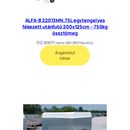
ALFA-B 22013MN.75L egytengelyes
fékezett utánfutó 200x125cm – 750kg
össztömeg
512 900
Ft
nettó (
651 383
Ft
bruttó)
Árajánlatot
Kérek