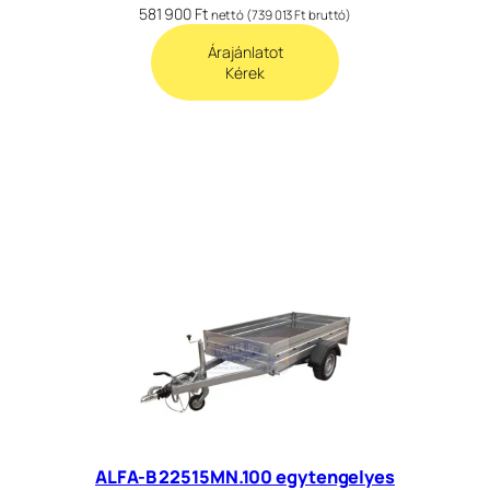
581 900
Ft
nettó (
739 013
Ft
bruttó)
Árajánlatot
Kérek
ALFA-B 22515MN.100 egytengelyes