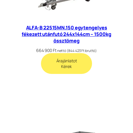
ALFA-B 22515MN.150 egytengelyes
fékezett utánfutó 244x144cm – 1500kg
össztömeg
664 900
Ft
nettó (
844 423
Ft
bruttó)
Árajánlatot
Kérek