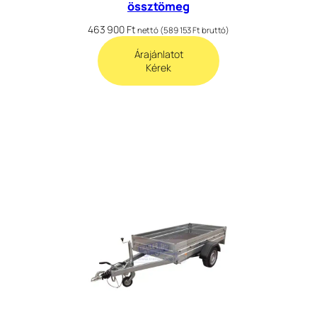
össztömeg
463 900
Ft
nettó (
589 153
Ft
bruttó)
Árajánlatot
Kérek