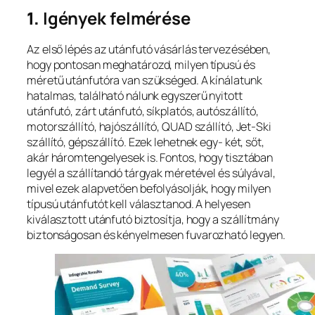
1.
Igények felmérése
Az első lépés az utánfutó vásárlás tervezésében,
hogy pontosan meghatározd, milyen típusú és
méretű utánfutóra van szükséged. A kínálatunk
hatalmas, található nálunk egyszerű nyitott
utánfutó, zárt utánfutó, síkplatós, autószállító,
motorszállító, hajószállító, QUAD szállító, Jet-Ski
szállító, gépszállító. Ezek lehetnek egy- két, sőt,
akár háromtengelyesek is. Fontos, hogy tisztában
legyél a szállítandó tárgyak méretével és súlyával,
mivel ezek alapvetően befolyásolják, hogy milyen
típusú utánfutót kell választanod. A helyesen
kiválasztott utánfutó biztosítja, hogy a szállítmány
biztonságosan és kényelmesen fuvarozható legyen.