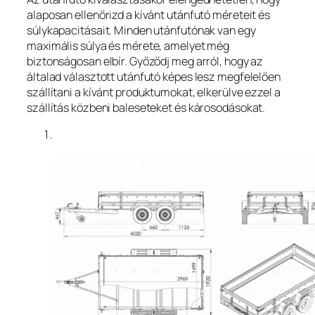
alaposan ellenőrizd a kívánt utánfutó méreteit és
súlykapacitásait. Minden utánfutónak van egy
maximális súlya és mérete, amelyet még
biztonságosan elbír. Győződj meg arról, hogy az
általad választott utánfutó képes lesz megfelelően
szállítani a kívánt produktumokat, elkerülve ezzel a
szállítás közbeni baleseteket és károsodásokat.