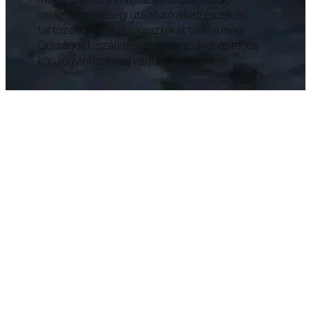
valamint minőségi utánfutó alkatrészek és
tartozékok széles választékát találja meg.
Országos kiszállítással, garanciával és teljes
körű ügyintézéssel várjuk ügyfeleinket.