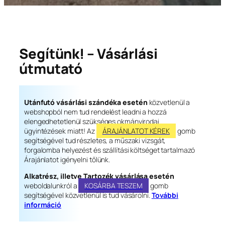
Segítünk! – Vásárlási
útmutató
Utánfutó vásárlási szándéka esetén
közvetlenül a
webshopból nem tud rendelést leadni a hozzá
elengedhetetlenül szükséges okmányirodai
ügyintézések miatt! Az
ÁRAJÁNLATOT KÉREK
gomb
segítségével tud részletes, a műszaki vizsgát,
forgalomba helyezést és szállítási költséget tartalmazó
Árajánlatot igényelni tőlünk.
Alkatrész, illetve Tartozék vásárlása esetén
weboldalunkról a
KOSÁRBA TESZEM
gomb
segítségével közvetlenül is tud vásárolni.
További
információ