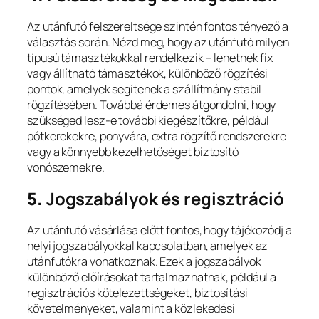
Az utánfutó felszereltsége szintén fontos tényező a
választás során. Nézd meg, hogy az utánfutó milyen
típusú támasztékokkal rendelkezik – lehetnek fix
vagy állítható támasztékok, különböző rögzítési
pontok, amelyek segítenek a szállítmány stabil
rögzítésében. Továbbá érdemes átgondolni, hogy
szükséged lesz-e további kiegészítőkre, például
pótkerekekre, ponyvára, extra rögzítő rendszerekre
vagy a könnyebb kezelhetőséget biztosító
vonószemekre.
5.
Jogszabályok és regisztráció
Az utánfutó vásárlása előtt fontos, hogy tájékozódj a
helyi jogszabályokkal kapcsolatban, amelyek az
utánfutókra vonatkoznak. Ezek a jogszabályok
különböző előírásokat tartalmazhatnak, például a
regisztrációs kötelezettségeket, biztosítási
követelményeket, valamint a közlekedési