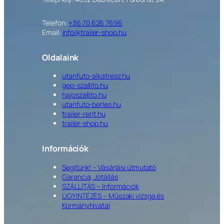
Telefon:
+36 70 626 7696
Email:
info@trailer-shop.hu
Oldalaink
utanfuto-alkatresz.hu
gep-szallito.hu
hajoszallito.hu
utanfuto-berles.hu
trailer-rent.hu
trailer-shop.hu
Információk
Segítünk! – Vásárlási útmutató
Garancia, Jótállás
SZÁLLÍTÁS – Információk
ÜGYINTÉZÉS – Műszaki vizsga és
Kormányhivatal