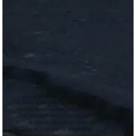
A Trailer Shop Debrecen egyik meghatározó
utánfutó kereskedése, ahol több mint 500 új
utánfutó közül választhat. Ha utánfutó vásárlás
előtt áll, nálunk fékezett és fékezetlen
utánfutók, autószállító, gépszállító,
motorszállító és hajószállító utánfutók,