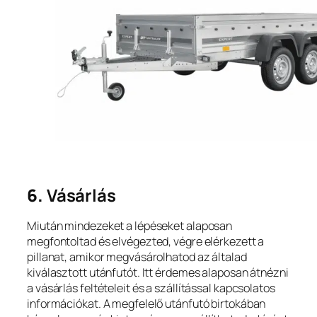
6.
Vásárlás
Miután mindezeket a lépéseket alaposan
megfontoltad és elvégezted, végre elérkezett a
pillanat, amikor megvásárolhatod az általad
kiválasztott utánfutót. Itt érdemes alaposan átnézni
a vásárlás feltételeit és a szállítással kapcsolatos
információkat. A megfelelő utánfutó birtokában