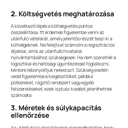
2.
Költségvetés meghatározása
A következő lépés a költségvetés pontos
összeállítása. Itt érdemes figyelembe venni az
utánfutó vételárát, amely jelentős részét teszi ki a
költségeknek. Ne felejts el számolni a regisztrációs
díjakkal, amik az utánfutó hivatalos
nyilvántartásához szükségesek. Ha nem szeretnél a
logisztikai és hatósági ügyintézéssel foglalkozni,
kérésre lebonyolítjuk neked azt. Szükség esetén
vedd figyelembe a kiegészítőket, például
pótkereket, rögzítő rendszert vagy egyéb
felszereléseket, ezek is plusz kiadást jelenthetnek
számodra.
3.
Méretek és súlykapacitás
ellenőrzése
Az utánfutó kiválasztásakor elengedhetetlen, hogy