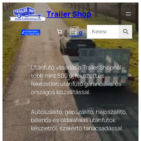
Ugrás
Trailer Shop
a
tartalomhoz
0
Utánfutó vásárlás a Trailer Shopnál –
több mint 500 új fékezett és
fékezetlen utánfutó garanciával és
országos kiszállítással.
Autószállító, gépszállító, hajószállító,
billenős és oldalafalas utánfutók
készletről, szakértő tanácsadással.