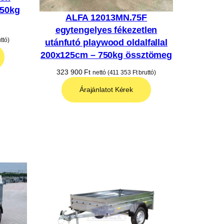
750kg
ALFA 12013MN.75F
egytengelyes fékezetlen
ttó)
utánfutó playwood oldalfallal
200x125cm – 750kg össztömeg
323 900
Ft
nettó (
411 353
Ft
bruttó)
Árajánlatot Kérek