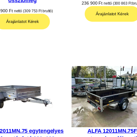
össztömeg
236 900
Ft
nettó (
300 863
Ft
bru
 900
Ft
nettó (
309 753
Ft
bruttó)
Árajánlatot Kérek
Árajánlatot Kérek
2011MN.75 egytengelyes
ALFA 12011MN.75