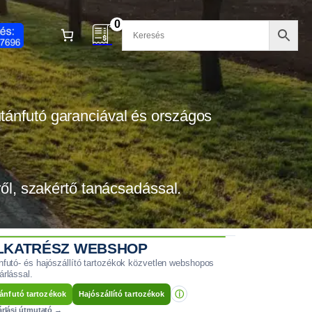
0
 utánfutó garanciával és országos
tről, szakértő tanácsadással.
LKATRÉSZ WEBSHOP
nfutó- és hajószállító tartozékok közvetlen webshopos
árlással.
ⓘ
ánfutó tartozékok
Hajószállító tartozékok
árlási útmutató →