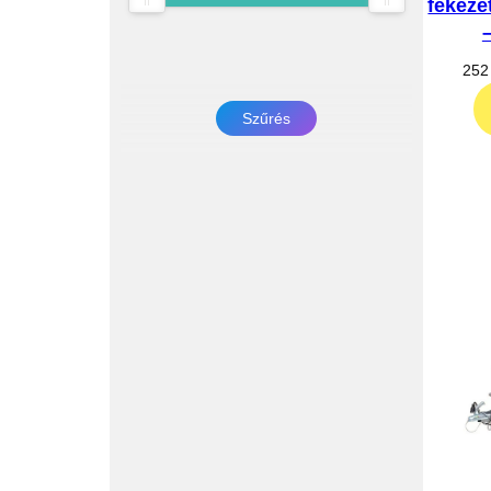
fékeze
252
Szűrés