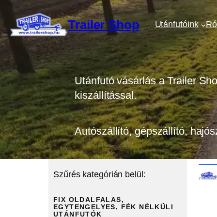
Ugrás
a
Trailer Shop
Utánfutóink
Ró
tartalomhoz
Utánfutó vásárlás a Trailer Sh
kiszállítással.
Autószállító, gépszállító, hajós
Szűrés kategórián belül:
FIX OLDALFALAS,
EGYTENGELYES, FÉK NÉLKÜLI
UTÁNFUTÓK