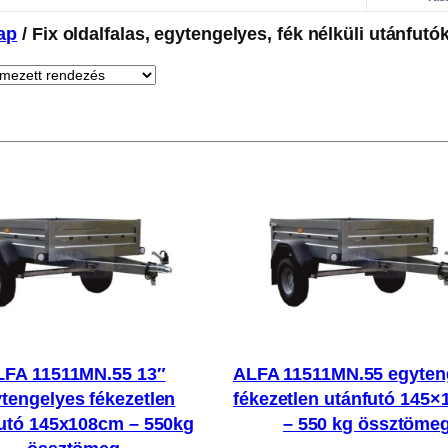
ap
/ Fix oldalfalas, egytengelyes, fék nélküli utánfutó
LFA 11511MN.55 13″
ALFA 11511MN.55 egyten
tengelyes fékezetlen
fékezetlen utánfutó 145×
utó 145x108cm – 550kg
– 550 kg össztöme