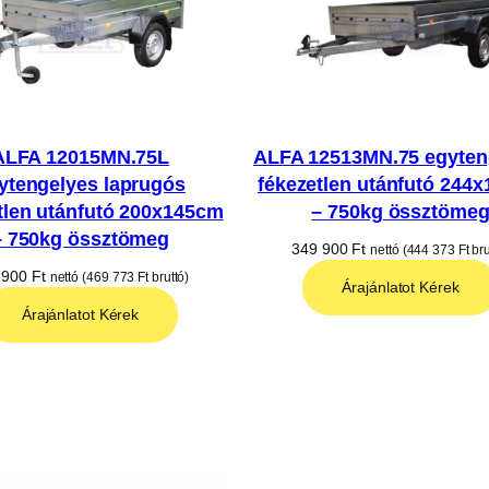
ALFA 12015MN.75L
ALFA 12513MN.75 egyten
ytengelyes laprugós
fékezetlen utánfutó 244
tlen utánfutó 200x145cm
– 750kg össztöme
– 750kg össztömeg
349 900
Ft
nettó (
444 373
Ft
bru
 900
Ft
nettó (
469 773
Ft
bruttó)
Árajánlatot Kérek
Árajánlatot Kérek