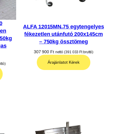
0
ALFA 12015MN.75 egytengelyes
len
fékezetlen utánfutó 200x145cm
750kg
– 750kg össztömeg
gas
307 900
Ft
nettó (
391 033
Ft
bruttó)
Árajánlatot Kérek
ttó)