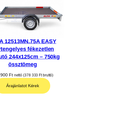
A 12513MN.75A EASY
tengelyes fékezetlen
utó 244x125cm – 750kg
össztömeg
 900
Ft
nettó (
378 333
Ft
bruttó)
Árajánlatot Kérek