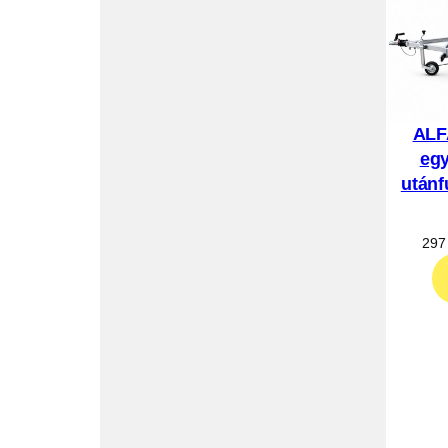
ALF
egy
utánf
297