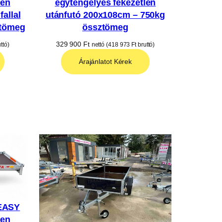
len
egytengelyes fékezetlen
allal
utánfutó 200x108cm – 750kg
ztömeg
össztömeg
329 900
Ft
ttó)
nettó (
418 973
Ft
bruttó)
Árajánlatot Kérek
EASY
len