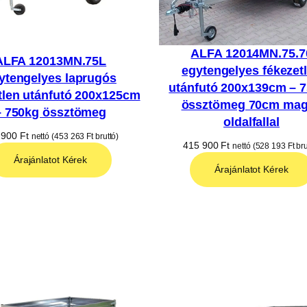
ALFA 12014MN.75.7
ALFA 12013MN.75L
egytengelyes fékezet
ytengelyes laprugós
utánfutó 200x139cm – 
tlen utánfutó 200x125cm
össztömeg 70cm ma
– 750kg össztömeg
oldalfallal
 900
Ft
nettó (
453 263
Ft
bruttó)
415 900
Ft
nettó (
528 193
Ft
bru
Árajánlatot Kérek
Árajánlatot Kérek