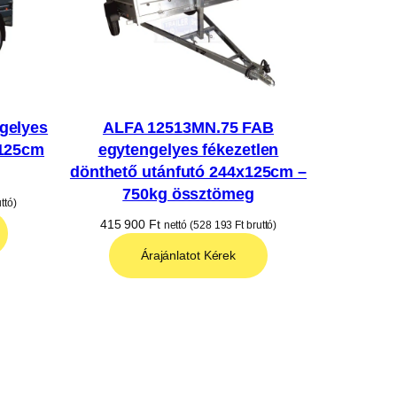
gelyes
ALFA 12513MN.75 FAB
x125cm
egytengelyes fékezetlen
g
dönthető utánfutó 244x125cm –
750kg össztömeg
ttó)
415 900
Ft
nettó (
528 193
Ft
bruttó)
Árajánlatot Kérek