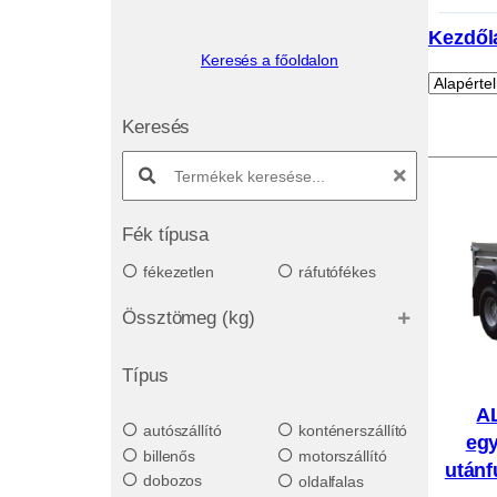
Kezdől
Keresés a főoldalon
Keresés
Search products:
Fék típusa
fékezetlen
ráfutófékes
Össztömeg (kg)
Típus
A
autószállító
konténerszállító
egy
billenős
motorszállító
utánf
dobozos
oldalfalas