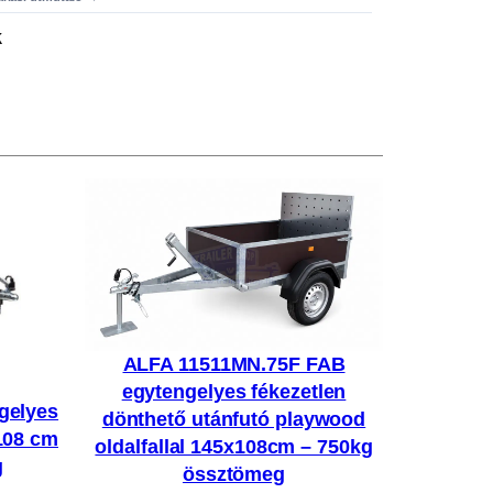
k
ALFA 11511MN.75F FAB
egytengelyes fékezetlen
gelyes
dönthető utánfutó playwood
108 cm
oldalfallal 145x108cm – 750kg
g
össztömeg