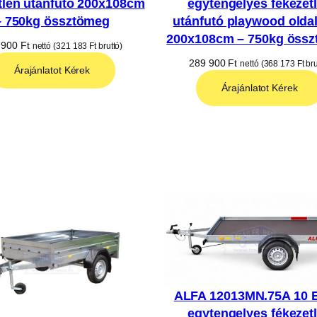
tlen utánfutó 200x108cm
egytengelyes fékezet
– 750kg össztömeg
utánfutó playwood oldalf
200x108cm – 750kg öss
 900
Ft
nettó (
321 183
Ft
bruttó)
289 900
Ft
nettó (
368 173
Ft
bru
Árajánlatot Kérek
Árajánlatot Kérek
ALFA 12013MN.75A 10 
egytengelyes fékezet