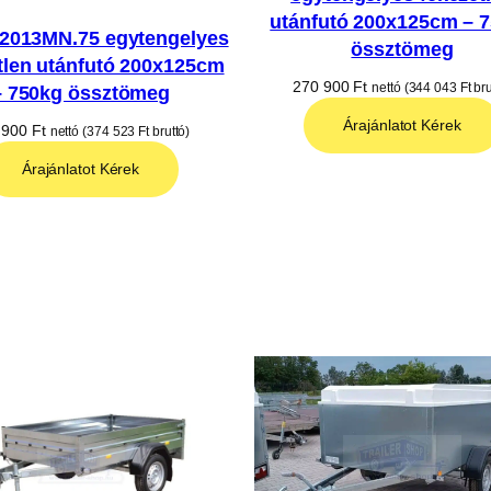
utánfutó 200x125cm – 
2013MN.75 egytengelyes
össztömeg
tlen utánfutó 200x125cm
270 900
Ft
nettó (
344 043
Ft
bru
– 750kg össztömeg
Árajánlatot Kérek
 900
Ft
nettó (
374 523
Ft
bruttó)
Árajánlatot Kérek