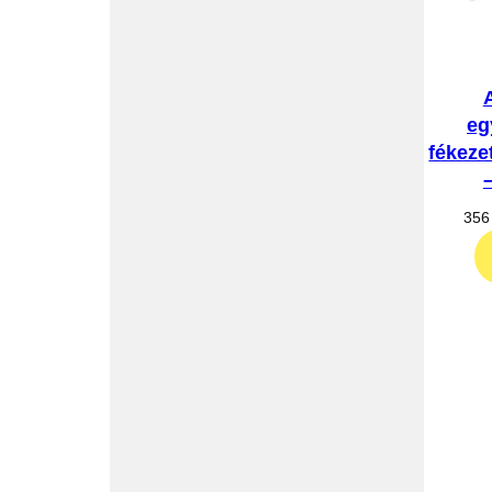
eg
fékeze
356