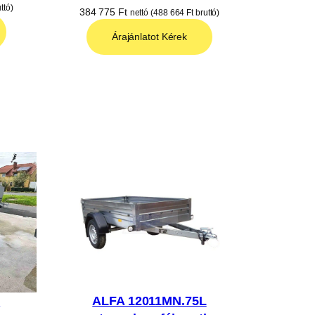
ttó)
384 775
Ft
nettó (
488 664
Ft
bruttó)
Árajánlatot Kérek
F
ALFA 12011MN.75L