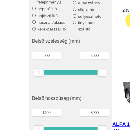
felépítményű
quadszállító
gépszállító
síkplatós
243
hajószállító
süllyeszthető
használt/akciós
tiny house
kerékpárszállító
szállító
Belső szélesség (mm)
Belső hosszúság (mm)
ALFA 1