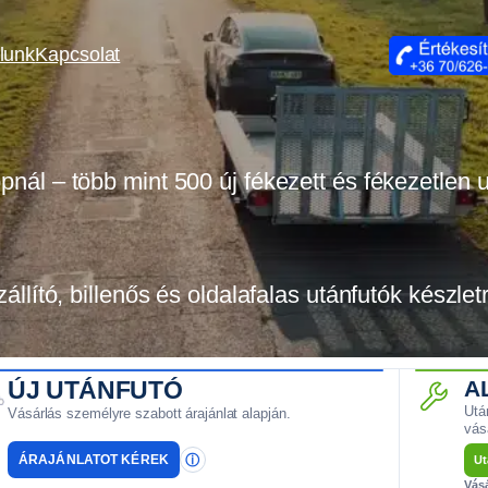
lunk
Kapcsolat
opnál – több mint 500 új fékezett és fékezetlen
zállító, billenős és oldalafalas utánfutók készle
ÚJ UTÁNFUTÓ
A
Utá
Vásárlás személyre szabott árajánlat alapján.
vás
ⓘ
ÁRAJÁNLATOT KÉREK
Ut
Vás