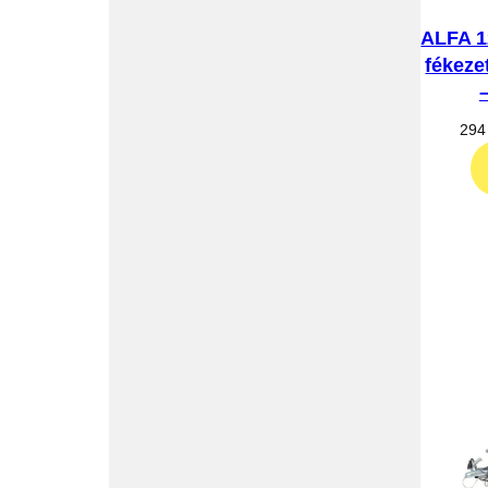
ALFA 1
fékeze
294