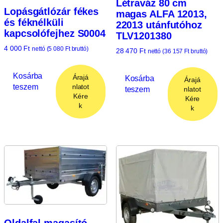
Létraváz 80 cm
Lopásgátlózár fékes
magas ALFA 12013,
és féknélküli
22013 utánfutóhoz
kapcsolófejhez S0004
TLV1201380
4 000
Ft
nettó (
5 080
Ft
bruttó)
28 470
Ft
nettó (
36 157
Ft
bruttó)
Kosárba
Árajá
Kosárba
Árajá
teszem
nlatot
teszem
nlatot
Kére
Kére
k
k
Oldalfal magasító