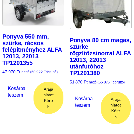
Ponyva 550 mm,
Ponyva 80 cm magas,
szürke, rácsos
szürke
felépitményhez ALFA
rögzítőzsinorral ALFA
12013, 22013
12013, 22013
TP1201355
utánfutóhoz
47 970
Ft
TP1201380
nettó (
60 922
Ft
bruttó)
51 870
Ft
nettó (
65 875
Ft
bruttó)
Kosárba
Árajá
teszem
nlatot
Kosárba
Árajá
Kére
teszem
nlatot
k
Kére
k