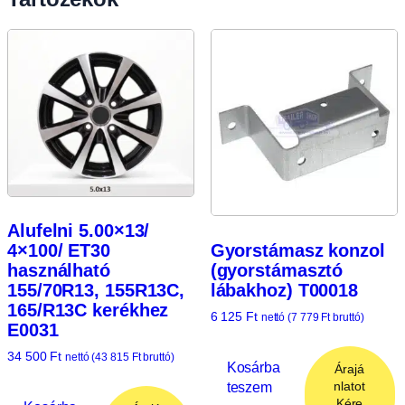
Alufelni 5.00×13/
Gyorstámasz konzol
4×100/ ET30
(gyorstámasztó
használható
lábakhoz) T00018
155/70R13, 155R13C,
165/R13C kerékhez
6 125
Ft
nettó (
7 779
Ft
bruttó)
E0031
34 500
Ft
nettó (
43 815
Ft
bruttó)
Kosárba
Árajá
teszem
nlatot
Kére