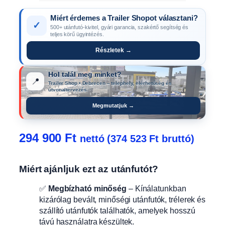
Miért érdemes a Trailer Shopot választani?
✓
500+ utánfutó-kivitel, gyári garancia, szakértő segítség és
teljes körű ügyintézés.
Részletek →
Hol talál meg minket?
📍
Trailer Shop • Debrecen – telephely, elérhetőség és
útvonaltervezés.
Megmutatjuk →
294 900
Ft
nettó (
374 523
Ft
bruttó)
Miért ajánljuk ezt az utánfutót?
✅
Megbízható minőség
– Kínálatunkban
kizárólag bevált, minőségi utánfutók, trélerek és
szállító utánfutók találhatók, amelyek hosszú
távú használatra készültek.