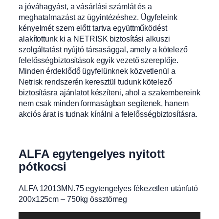
a jóváhagyást, a vásárlási számlát és a
meghatalmazást az ügyintézéshez. Ügyfeleink
kényelmét szem előtt tartva együttműködést
alakítottunk ki a NETRISK biztosítási alkuszi
szolgáltatást nyújtó társasággal, amely a kötelező
felelősségbiztosítások egyik vezető szereplője.
Minden érdeklődő ügyfelünknek közvetlenül a
Netrisk rendszerén keresztül tudunk kötelező
biztosításra ajánlatot készíteni, ahol a szakembereink
nem csak minden formaságban segítenek, hanem
akciós árat is tudnak kínálni a felelősségbiztosításra.
ALFA egytengelyes nyitott
pótkocsi
ALFA 12013MN.75 egytengelyes fékezetlen utánfutó
200x125cm – 750kg össztömeg
Videólejátszó