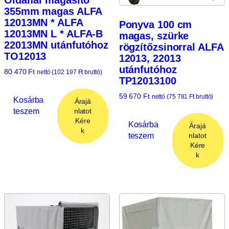
355mm magas ALFA
12013MN * ALFA
Ponyva 100 cm
12013MN L * ALFA-B
magas, szürke
22013MN utánfutóhoz
rögzítőzsinorral ALFA
TO12013
12013, 22013
utánfutóhoz
80 470
Ft
nettó (
102 197
Ft
bruttó)
TP12013100
59 670
Ft
nettó (
75 781
Ft
bruttó)
Kosárba
Árajá
teszem
nlatot
Kére
Kosárba
Árajá
k
teszem
nlatot
Kére
k