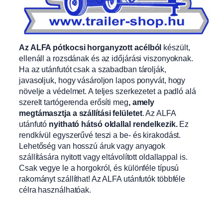
Az ALFA pótkocsi horganyzott acélból
készült,
ellenáll a rozsdának és az időjárási viszonyoknak.
Ha az utánfutót csak a szabadban tárolják,
javasoljuk, hogy vásároljon lapos ponyvát, hogy
növelje a védelmet. A teljes szerkezetet a padló alá
szerelt tartógerenda erősíti meg
, amely
megtámasztja a szállítási felületet
. Az ALFA
utánfutó
nyitható hátsó oldallal rendelkezik.
Ez
rendkívül egyszerűvé teszi a be- és kirakodást.
Lehetőség van hosszú áruk vagy anyagok
szállítására nyitott vagy eltávolított oldallappal is.
Csak vegye le a horgokról, és különféle típusú
rakományt szállíthat! Az ALFA utánfutók többféle
célra használhatóak.