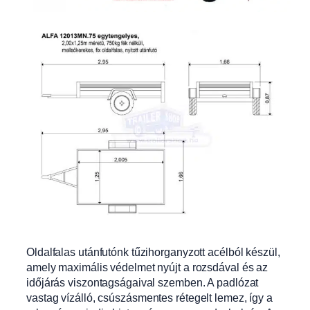
Oldalfalas utánfutónk tűzihorganyzott acélból készül,
amely maximális védelmet nyújt a rozsdával
és az
időjárás viszontagságaival szemben. A padlózat
vastag vízálló, csúszásm
entes rétegelt lemez, így a