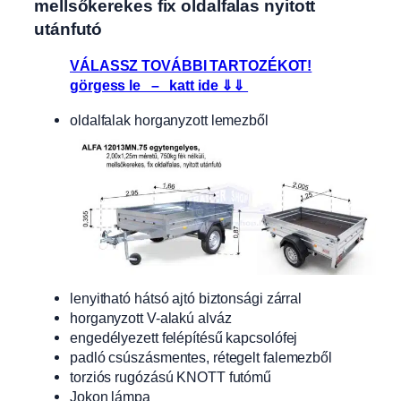
mellsőkerekes fix oldalfalas nyitott
utánfutó
VÁLASSZ TOVÁBBI TARTOZÉKOT!
görgess le – katt ide ⇓⇓
oldalfalak horganyzott lemezből
lenyitható hátsó ajtó biztonsági zárral
horganyzott V-alakú alváz
engedélyezett felépítésű kapcsolófej
padló csúszásmentes, rétegelt falemezből
torziós rugózású KNOTT futómű
Jokon lámpa