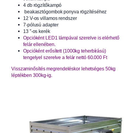
4 db rögzítőkampó
beakasztógombok ponyva rögzítéséhez
12 V-os villamos rendszer
7-pólusú adapter
13 ”-os kerék
Opcióként LED1 lámpával szerelve is elérhető
felár ellenében.
Opcióként erősített (1000kg teherbírású)
tengelyel szerelve a felár nettó 60.000 Ft
Visszaminősítés megrendeléskor lehetséges 50kg
léptékben 300kg-ig.