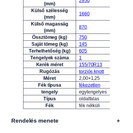
2950
(mm)
Külső szélesség
1660
(mm)
Külső magasság
870
(mm)
Össztömeg (kg)
750
Saját tömeg (kg)
145
Terhelhetőség (kg)
605
Tengelyek száma
1
Kerék méret
155/70R13
Rugózás
torziós knott
Méret
2,00×1,25
Fék típusa
fékezetlen
tengely
egytengelyes
Típus
oldalfalas
Fék
fék nélküli
Rendelés menete
+