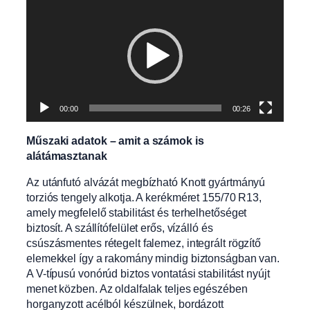
00:00
00:26
Műszaki adatok – amit a számok is
alátámasztanak
Az utánfutó alvázát megbízható Knott gyártmányú
torziós tengely alkotja. A kerékméret 155/70 R13,
amely megfelelő stabilitást és terhelhetőséget
biztosít. A szállítófelület erős, vízálló és
csúszásmentes rétegelt falemez, integrált rögzítő
elemekkel így a rakomány mindig biztonságban van.
A V-típusú vonórúd biztos vontatási stabilitást nyújt
menet közben. Az oldalfalak teljes egészében
horganyzott acélból készülnek, bordázott