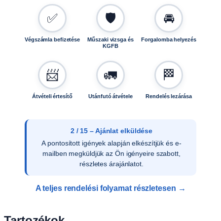
✅
🛡️
🚘
Végszámla befizetése
Műszaki vizsga és
Forgalomba helyezés
KGFB
📨
🚛
🏁
Átvételi értesítő
Utánfutó átvétele
Rendelés lezárása
3 / 15 – Ajánlat elfogadása
Az ajánlat írásos elfogadását követően
ellenőrizzük a vevői adatokat, és rendelését
rögzítjük rendszerünkben.
A teljes rendelési folyamat részletesen →
Tartozékok