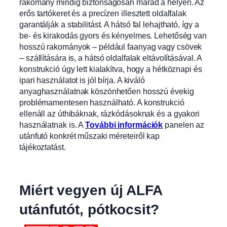
rakomány mindig biztonságosan marad a helyén. Az
erős tartókeret és a precízen illes
ztett oldalfalak
garantálják a stabilitást. A
hátsó fal lehajtható, így a
be- és kirakodás gyors és kényelmes. Lehetőség van
hosszú rakományok – például faany
ag vagy csövek
– szállítására is, a hátsó oldalfalak eltávolításával. A
konstrukció úgy lett kialakítva, hogy a hétköznapi és
ipari használatot is jól bírja. A kiváló
anyaghasználatnak köszönhetően hosszú évekig
problémamentesen használható. A konstrukció
ellenáll az úthibáknak, rázkódásoknak és a gyakori
használatnak is. A
További információk
panelen az
utánfutó konkrét műszaki méreteiről kap
tájékoztatást.
Miért vegyen új ALFA
utánfutót, pótkocsit?