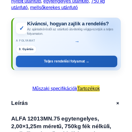
nyitott utánfutó
, 
egytengelyes utánfutó
, 
750 kg
utánfutó
, 
mellsőkerekes utánfutó
Kíváncsi, hogyan zajlik a rendelés?
✓
Az ajánlatkéréstől az utánfutó átvételéig végigvezetjük a teljes
folyamaton.
→
A FOLYAMAT
3. Gyártás
Teljes rendelési folyamat →
Műszaki specifikációk
Tartozékok
+
Leírás
ALFA 12013MN.75 egytengelyes,
2,00×1,25m méretű, 750kg fék nélküli,