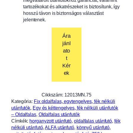
tartozékokat és alkatrészeket is biztosítunk, így
hosszú távon is biztonságos választást
jelentenek.
Ára
jánl
ato
t
Kér
ek
Cikkszám:
12013MN.75
Kategória:
Fix oldalfalas, egytengelyes, fék nélküli
utánfutók
, 
Egy és kéttengelyes, fék nélküli utánfutók
– Oldalfalas
, 
Oldalfalas utánfutók
Címkék:
horganyzott utánfutó
, 
oldalfalas utánfutó
, 
fék
nélküli utánfutó
, 
ALFA utánfutó
, 
könnyű utánfutó
, 