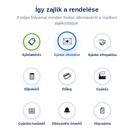
Így zajlik a rendelése
A teljes folyamat minden fontos állomásáról e-mailben
tájékoztatjuk.
🤝
📋
✉️
Ajánlatkérés
Ajánlat elküldése
Ajánlat elfogadása
🧾
💳
🏭
Díjbekérő
Előleg
Gyártás
📅
🔔
📄
Gyártási határidő
Elkészülési értesítő
Végszámla