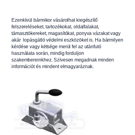
Ezenkívül bármikor vásárolhat kiegészítő
felszereléseket, tartozékokat, oldalfalakat,
támasztókereket, magasítókat, ponyva vázakat vagy
akár lopásgátló védelmi eszközöket is. Ha bármilyen
kérdése vagy kétsége merül fel az utánfutó
használata során, mindig forduljon
szakembereinkhez. Szívesen megadnak minden
információt és mindent elmagyaráznak.