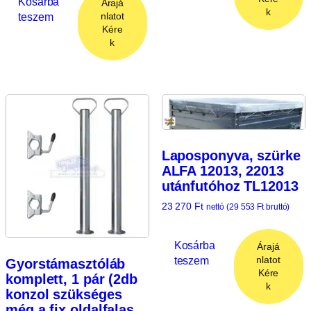
Kosárba
Árajá
k
teszem
nlatot
Kére
k
Laposponyva, szürke
ALFA 12013, 22013
utánfutóhoz TL12013
23 270
Ft
nettó (
29 553
Ft
bruttó)
Kosárba
Árajá
teszem
nlatot
Gyorstámasztóláb
Kére
komplett, 1 pár (2db
k
konzol szükséges
még a fix oldalfalas