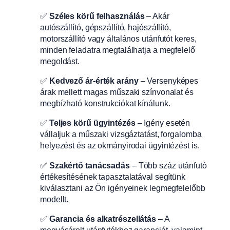
✅
Széles körű felhasználás
– Akár
autószállító, gépszállító, hajószállító,
motorszállító vagy általános utánfutót keres,
minden feladatra megtalálhatja a megfelelő
megoldást.
✅
Kedvező ár-érték arány
– Versenyképes
árak mellett magas műszaki színvonalat és
megbízható konstrukciókat kínálunk.
✅
Teljes körű ügyintézés
– Igény esetén
vállaljuk a műszaki vizsgáztatást, forgalomba
helyezést és az okmányirodai ügyintézést is.
✅
Szakértő tanácsadás
– Több száz utánfutó
értékesítésének tapasztalatával segítünk
kiválasztani az Ön igényeinek legmegfelelőbb
modellt.
✅
Garancia és alkatrészellátás
– A
megvásárolt utánfutókhoz garanciát, valamint