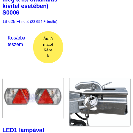
kivitel esetében)
S0006
18 625
Ft
nettó (
23 654
Ft
bruttó)
Kosárba
Árajá
teszem
nlatot
Kére
k
LED1 lámpával