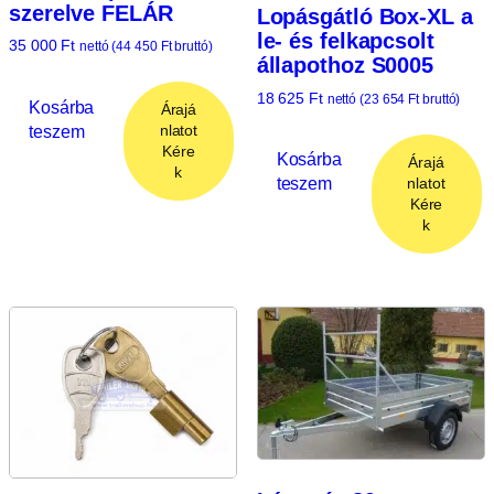
szerelve FELÁR
Lopásgátló Box-XL a
le- és felkapcsolt
35 000
Ft
nettó (
44 450
Ft
bruttó)
állapothoz S0005
18 625
Ft
nettó (
23 654
Ft
bruttó)
Kosárba
Árajá
teszem
nlatot
Kére
Kosárba
Árajá
k
teszem
nlatot
Kére
k