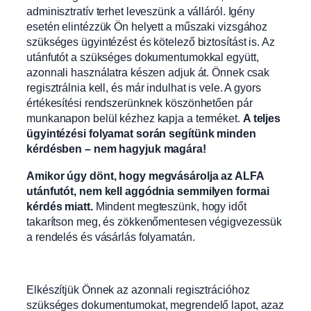
adminisztratív terhet leveszünk a válláról. Igény
esetén elintézzük Ön helyett a műszaki vizsgához
szükséges ügyintézést és kötelező biztosítást is. Az
utánfutót a szükséges dokumentumokkal együtt,
azonnali használatra készen adjuk át. Önnek csak
regisztrálnia kell, és már indulhat is vele. A gyors
értékesítési rendszerünknek köszönhetően pár
munkanapon belül kézhez kapja a terméket.
A teljes
ügyintézési folyamat során segítünk minden
kérdésben – nem hagyjuk magára!
Amikor úgy dönt, hogy megvásárolja az ALFA
utánfutót, nem kell aggódnia semmilyen formai
kérdés miatt.
Mindent megteszünk, hogy időt
takarítson meg, és zökkenőmentesen végigvezessük
a rendelés és vásárlás folyamatán.
Elkészítjük Önnek az azonnali regisztrációhoz
szükséges dokumentumokat, megrendelő lapot, azaz