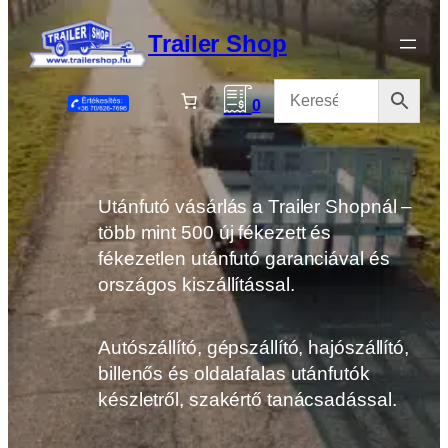
Ugrás
a
Trailer Shop
tartalomhoz
0
Utánfutó vásárlás a Trailer Shopnál –
több mint 500 új fékezett és
fékezetlen utánfutó garanciával és
országos kiszállítással.
Autószállító, gépszállító, hajószállító,
billenős és oldalafalas utánfutók
készletről, szakértő tanácsadással.