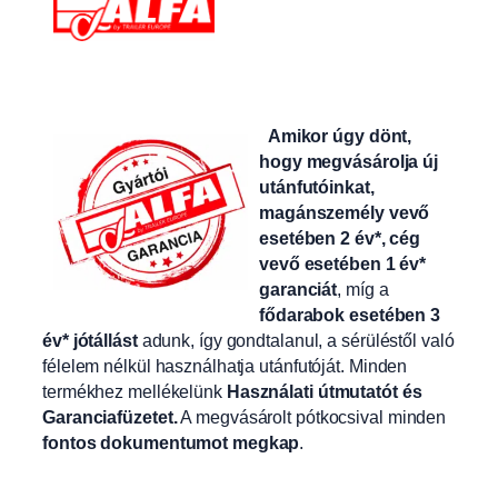
Amikor úgy dönt,
hogy megvásárolja új
utánfutóinkat,
magánszemély vevő
esetében 2 év*, cég
vevő esetében 1 év*
garanciát
, míg a
fődarabok esetében 3
év* jótállást
adunk, így gondtalanul, a sérüléstől való
félelem nélkül használhatja utánfutóját. Minden
termékhez mellékelünk
Használati útmutatót és
Garanciafüzetet.
A
megvásárolt pótkocsival minden
fontos dokumentumot megkap
.