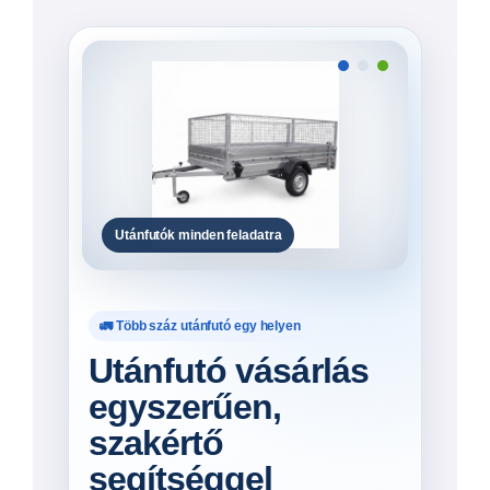
Kínálatunkban fék nélküli és ráfutófékes
kivitelek is elérhetők, többféle méretben,
terhelhetőséggel és felszereltséggel. A
választásnál nemcsak az ár, hanem a
felhasználási cél, a vontató jármű és a
szállítandó rakomány is meghatározó.
Ajánlatot kérek →
Típusok megtekintése
Mire használható egy
utánfutó?
Az utánfutó sokoldalú és hosszú távon is
gazdaságos szállítási megoldás lehet