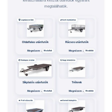
Megnézem →
Megnézem →
Modellek
Modellek
⚡ Könnyű vontatás
🚤 Kisebb hajókhoz
Csónakszállító – fék nélkül
Hajószállító 5,5–7 m
Megnézem →
Megnézem →
Modellek
Modellek
⚓ Közepes hajókhoz
💎 Prémium hajószállító
Hajószállító 6,4–8 m
Hajószállító 8–10 m
Megnézem →
Megnézem →
Modellek
Modellek
💪 Extra stabilitás
🛟 Speciális