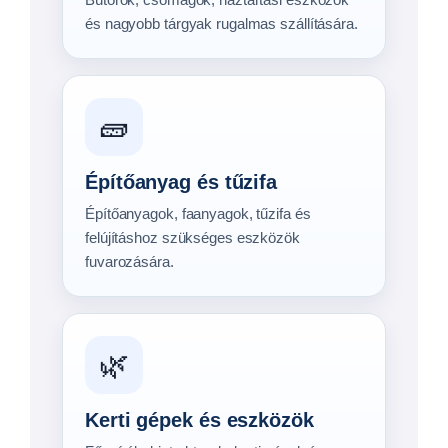
Szerszámok, áruk, munkaeszközök és
gépek rendszeres, biztonságos
szállítására.
🚘
Jármű- és gépszállítás
Személyautók, munkagépek,
mezőgazdasági gépek és speciális
járművek szállítására.
⛵
Hobbi és szabadidő