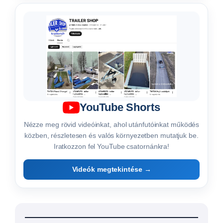
🚛 Több száz utánfutó egy helyen
Utánfutó vásárlás
egyszerűen,
szakértő
segítséggel
A Trailer Shop kínálatában több száz
utánfutó, tréler és utánfutó-tartozék közül
választhat. Legyen szó oldalfalas vagy
síkplatós utánfutóról, autószállító trélerről,
gépszállítóról, csónakszállítóról,
motorszállítóról, tiny house alvázról vagy
speciális utánfutóról, segítünk megtalálni a
megfelelő típust.