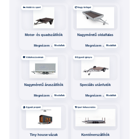
Hogyan válasszon
megfelelő utánfutót?
A jó választás alapja a rakomány, a szükséges
hasznos teher, a fékrendszer és a megfelelő
méret összehangolása.
1
Rakomány
2
Hasznos teher