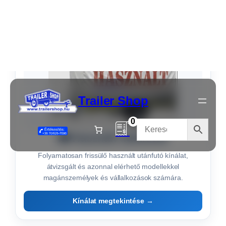
YouTube Shorts
Nézze meg rövid videóinkat, ahol utánfutóinkat működés
közben, részletesen és valós környezetben mutatjuk be.
Iratkozzon fel YouTube csatornánkra!
Videók megtekintése →
Utánfutók minden feladatra