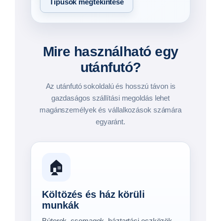
felújításhoz szükséges eszközök
fuvarozására.
🌿
Kerti gépek és eszközök
Fűnyírók, kistraktorok, kerti gépek és
szezonális eszközök mozgatására.
🏗️
Vállalkozási felhasználás