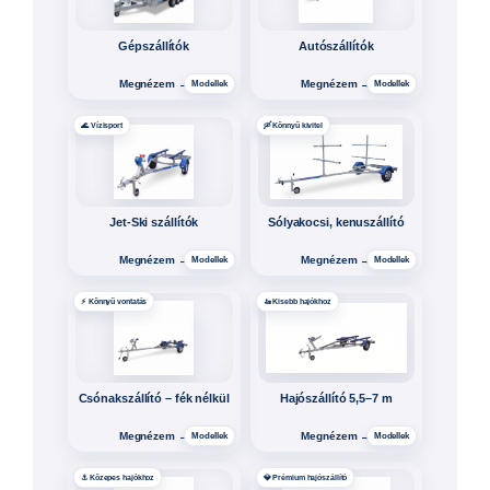
Háromtengelyes
Pontonhajó-szállító
hajószállító
Megnézem →
Megnézem →
Modellek
Modellek
✨ Egyedi kialakítás
🔥 Akciós
Modulo utánfutók
Használt és akciós
Megnézem →
Megnézem →
Modellek
Modellek
🏍️ Hobbi és sport
📦 Nagy térfogat
Motor- és quadszállítók
Nagyméretű oldalfalas
Megnézem →
Megnézem →
Modellek
Modellek
🏢 Vállalkozásoknak
⚙️ Egyedi igényre