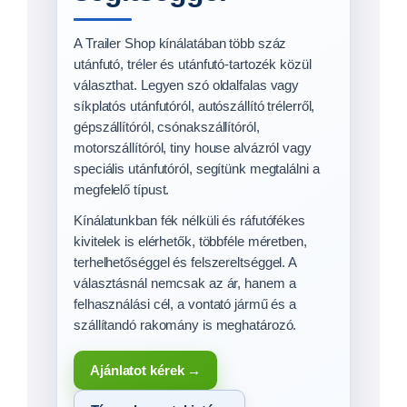
magánszemélyek és vállalkozások számára
egyaránt.
🏠
Költözés és ház körüli
munkák
Bútorok, csomagok, háztartási eszközök
és nagyobb tárgyak rugalmas szállítására.
🧱
Építőanyag és tűzifa
Építőanyagok, faanyagok, tűzifa és