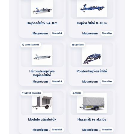
Nagyméretű áruszállítók
Speciális utánfutók
Megnézem →
Megnézem →
Modellek
Modellek
🏠 Egyedi projekt
🏗️ Ipari felhasználás
Tiny house vázak
Konténerszállítók
Megnézem →
Megnézem →
Modellek
Modellek
🔧 Tartozékok
⚓ Alkatrész és tartozék
Kiegészítő termékek
Hajószállító tartozékok
Megnézem →
Megnézem →
Modellek
Modellek