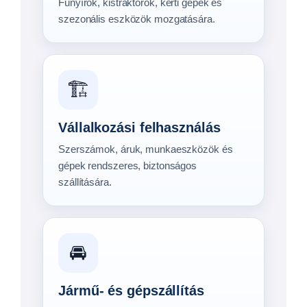
Hajók, csónakok, motorok, sporteszközök
és hobbijárművek biztonságos
mozgatására.
Milyen utánfutót keres?
Kínálatunkban általános és speciális
felhasználásra készült utánfutók egyaránt
megtalálhatók.
🏆 Legnépszerűbb
🌿 Kerti munkákhoz
Oldalfalas utánfutók
Rácsos utánfutók
Megnézem →
Megnézem →
Modellek
Modellek