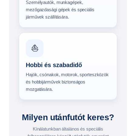
📦 Raklapos áruhoz
💪 Nagy teherbírás
Síkplatós utánfutók
Trélerek
Megnézem →
Megnézem →
Modellek
Modellek
🔥 Profi választás
🚗 Kiemelt kategória
Gépszállítók
Autószállítók
Megnézem →
Megnézem →
Modellek
Modellek
🌊 Vízisport
🛶 Könnyű kivitel
Jet-Ski szállítók
Sólyakocsi, kenuszállító