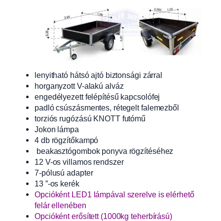
lenyitható hátsó ajtó biztonsági zárral
horganyzott V-alakú alváz
engedélyezett felépítésű kapcsolófej
padló csúszásmentes, rétegelt falemezből
torziós rugózású KNOTT futómű
Jokon lámpa
4 db rögzítőkampó
beakasztógombok ponyva rögzítéséhez
12 V-os villamos rendszer
7-pólusú adapter
13 ”-os kerék
Opcióként LED1 lámpával szerelve is elérhető
felár ellenében
Opcióként erősített (1000kg teherbírású)