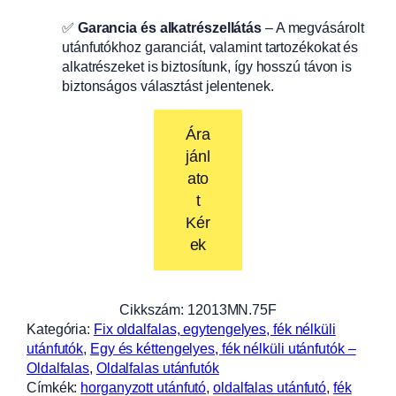
✅
Garancia és alkatrészellátás
– A megvásárolt
utánfutókhoz garanciát, valamint tartozékokat és
alkatrészeket is biztosítunk, így hosszú távon is
biztonságos választást jelentenek.
Ára
jánl
ato
t
Kér
ek
Cikkszám:
12013MN.75F
Kategória:
Fix oldalfalas, egytengelyes, fék nélküli
utánfutók
, 
Egy és kéttengelyes, fék nélküli utánfutók –
Oldalfalas
, 
Oldalfalas utánfutók
Címkék:
horganyzott utánfutó
, 
oldalfalas utánfutó
, 
fék