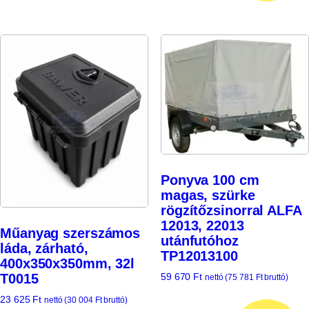
Ponyva 100 cm
magas, szürke
rögzítőzsinorral ALFA
12013, 22013
Műanyag szerszámos
utánfutóhoz
láda, zárható,
TP12013100
400x350x350mm, 32l
59 670
Ft
T0015
nettó (
75 781
Ft
bruttó)
23 625
Ft
nettó (
30 004
Ft
bruttó)