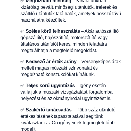
✅
Megbízható minőség
– Kínálatunkban
kizárólag bevált, minőségi utánfutók, trélerek és
szállító utánfutók találhatók, amelyek hosszú távú
használatra készültek.
✅
Széles körű felhasználás
– Akár autószállító,
gépszállító, hajószállító, motorszállító vagy
általános utánfutót keres, minden feladatra
megtalálhatja a megfelelő megoldást.
✅
Kedvező ár-érték arány
– Versenyképes árak
mellett magas műszaki színvonalat és
megbízható konstrukciókat kínálunk.
✅
Teljes körű ügyintézés
– Igény esetén
vállaljuk a műszaki vizsgáztatást, forgalomba
helyezést és az okmányirodai ügyintézést is.
✅
Szakértő tanácsadás
– Több száz utánfutó
értékesítésének tapasztalatával segítünk
kiválasztani az Ön igényeinek legmegfelelőbb
modellt.