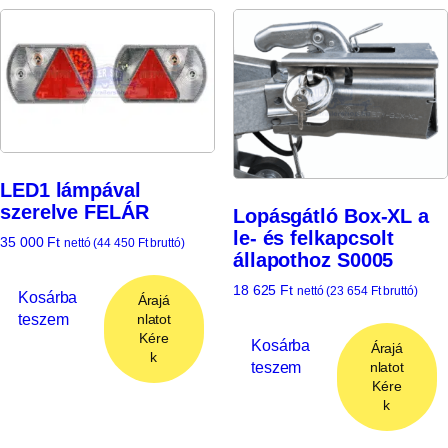
LED1 lámpával
szerelve FELÁR
Lopásgátló Box-XL a
le- és felkapcsolt
35 000
Ft
nettó (
44 450
Ft
bruttó)
állapothoz S0005
18 625
Ft
nettó (
23 654
Ft
bruttó)
Kosárba
Árajá
teszem
nlatot
Kére
Kosárba
Árajá
k
teszem
nlatot
Kére
k