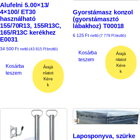
Alufelni 5.00×13/
4×100/ ET30
Gyorstámasz konzol
használható
(gyorstámasztó
155/70R13, 155R13C,
lábakhoz) T00018
165/R13C kerékhez
6 125
Ft
nettó (
7 779
Ft
bruttó)
E0031
34 500
Ft
nettó (
43 815
Ft
bruttó)
Kosárba
Árajá
teszem
nlatot
Kére
Kosárba
Árajá
k
teszem
nlatot
Kére
k
Laposponyva, szürke