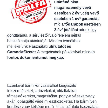
utánfutóinkat,
magánszemély vevő
esetében 2 év*, cég vevő
esetében 1 év* garanciát
,
míg a
fődarabok esetében
3 év* jótállást
adunk, így
gondtalanul, a sérüléstől való félelem nélkül
használhatja utánfutóját. Minden termékhez
mellékelünk
Használati útmutatót és
Garanciafüzetet.
A
megvásárolt pótkocsival minden
fontos dokumentumot megkap
.
Ezenkívül bármikor vásárolhat kiegészítő
felszereléseket, tartozékokat, oldalfalakat,
támasztókereket, magasítókat, ponyva vázakat vagy
akár lopásgátló védelmi eszközöket is. Ha bármilyen
kérdése vagy kétsége merül fel az utánfutó használata