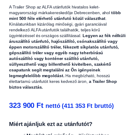
A Trailer Shop az ALFA utánfutók hivatalos kelet-
magyarországi márkakereskedője Debrecenben, ahol
több
mint 500 féle elérhető utánfutó közül választhat
.
Kínálatunkban kizárólag minőségi, gyári garanciával
rendelkező ALFA utánfutók találhatók, teljes körű
ügyintézéssel és országos szállítással.
Legyen az fék nélküli
áruszállító utánfutó, hajószállító, csónakszállító vagy
éppen motorszállító tréler, fékezett síkplatós utánfutó,
gépszállító tréler vagy egyéb nagy teherbírású
autószállító vagy konténer szállító utánfutó,
süllyeszthető vagy billenthető kivitelben, szakértő
csapatunk segít megtalálni az Ön igényeinek
legmegfelelőbb megoldást.
Ha megbízható, hosszú
élettartamú utánfutót keres kedvező áron,
a Trailer Shop
biztos választás.
323 900
Ft
nettó (
411 353
Ft
bruttó)
Miért ajánljuk ezt az utánfutót?