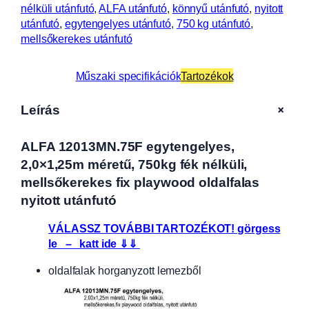
nélküli utánfutó
, 
ALFA utánfutó
, 
könnyű utánfutó
, 
nyitott
utánfutó
, 
egytengelyes utánfutó
, 
750 kg utánfutó
, 
mellsőkerekes utánfutó
Műszaki specifikációk
Tartozékok
+
Leírás
ALFA 12013MN.75F egytengelyes,
2,0×1,25m méretű, 750kg fék nélküli,
mellsőkerekes fix playwood oldalfalas
nyitott utánfutó
VÁLASSZ TOVÁBBI TARTOZÉKOT! görgess
le – katt ide ⇓⇓
oldalfalak horganyzott lemezből