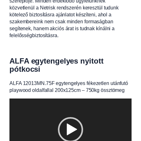
szereplője. Minden érdeklődő ügyfelünknek
közvetlenül a Netrisk rendszerén keresztül tudunk
kötelező biztosításra ajánlatot készíteni, ahol a
szakembereink nem csak minden formaságban
segítenek, hanem akciós árat is tudnak kínálni a
felelősségbiztosításra.
ALFA egytengelyes nyitott
pótkocsi
ALFA 12013MN.75F egytengelyes fékezetlen utánfutó
playwood oldalfallal 200x125cm – 750kg össztömeg
Videólejátszó