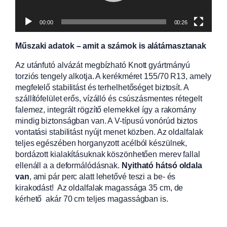
00:00
00:26
Műszaki adatok – amit a számok is alátámasztanak
Az utánfutó alvázát megbízható Knott gyártmányú
torziós tengely alkotja. A kerékméret 155/70 R13, amely
megfelelő stabilitást és terhelhetőséget biztosít. A
szállítófelület erős, vízálló és csúszásmentes rétegelt
falemez, integrált rögzítő elemekkel így a rakomány
mindig biztonságban van. A V-típusú vonórúd biztos
vontatási stabilitást nyújt menet közben. Az oldalfalak
teljes egészében horganyzott acélból készülnek,
bordázott kialakításuknak köszönhetően merev fallal
ellenáll a a deformálódásnak.
Nyitható hátsó oldala
van
, ami pár perc alatt lehetővé teszi a be- és
kirakodást! Az oldalfalak magassága 35 cm, de
kérhető akár 70 cm teljes magasságban is.