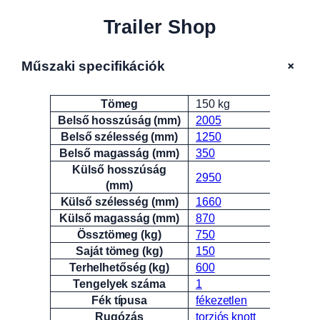
Trailer Shop
+
Műszaki specifikációk
Tömeg
150 kg
Attribútumok
Érték
Belső hosszúság (mm)
2005
Belső szélesség (mm)
1250
Belső magasság (mm)
350
Külső hosszúság
2950
(mm)
Külső szélesség (mm)
1660
Külső magasság (mm)
870
Össztömeg (kg)
750
Saját tömeg (kg)
150
Terhelhetőség (kg)
600
Tengelyek száma
1
Fék típusa
fékezetlen
Rugózás
torziós knott