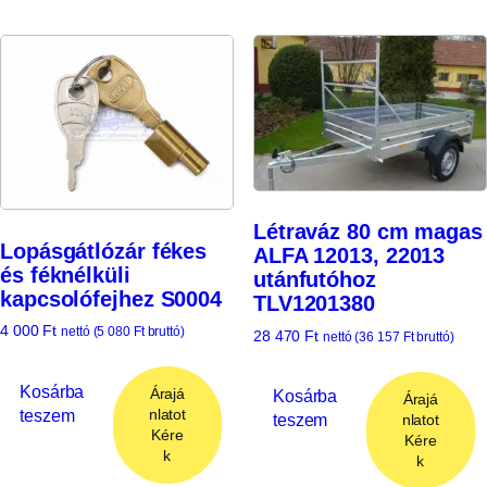
Létraváz 80 cm magas
Lopásgátlózár fékes
ALFA 12013, 22013
és féknélküli
utánfutóhoz
kapcsolófejhez S0004
TLV1201380
4 000
Ft
nettó (
5 080
Ft
bruttó)
28 470
Ft
nettó (
36 157
Ft
bruttó)
Kosárba
Árajá
Kosárba
Árajá
teszem
nlatot
teszem
nlatot
Kére
Kére
k
k