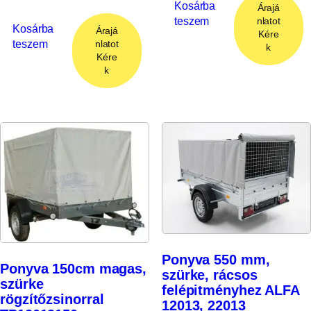
Kosárba
Árajá
teszem
nlatot
Kosárba
Árajá
Kére
teszem
nlatot
k
Kére
k
Ponyva 550 mm,
Ponyva 150cm magas,
szürke, rácsos
szürke
felépitményhez ALFA
rögzítőzsinorral
12013, 22013