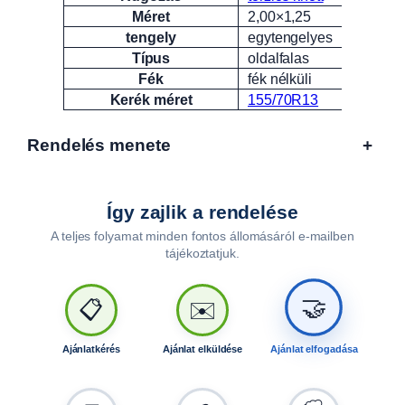
Méret
2,00×1,25
tengely
egytengelyes
Típus
oldalfalas
Fék
fék nélküli
Kerék méret
155/70R13
Rendelés menete
+
Így zajlik a rendelése
A teljes folyamat minden fontos állomásáról e-mailben
tájékoztatjuk.
🤝
📋
✉️
Ajánlatkérés
Ajánlat elküldése
Ajánlat elfogadása