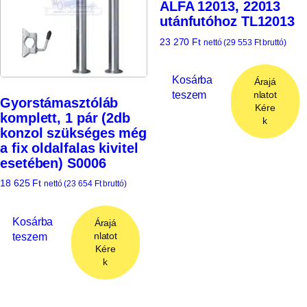
ALFA 12013, 22013
utánfutóhoz TL12013
23 270
Ft
nettó (
29 553
Ft
bruttó)
Kosárba
Árajá
teszem
nlatot
Gyorstámasztóláb
Kére
komplett, 1 pár (2db
k
konzol szükséges még
a fix oldalfalas kivitel
esetében) S0006
18 625
Ft
nettó (
23 654
Ft
bruttó)
Kosárba
Árajá
teszem
nlatot
Kére
k