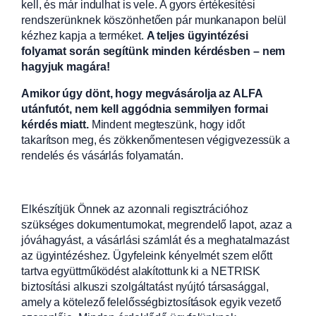
kell, és már indulhat is vele. A gyors értékesítési
rendszerünknek köszönhetően pár munkanapon belül
kézhez kapja a terméket.
A teljes ügyintézési
folyamat során segítünk minden kérdésben – nem
hagyjuk magára!
Amikor úgy dönt, hogy megvásárolja az ALFA
utánfutót, nem kell aggódnia semmilyen formai
kérdés miatt.
Mindent megteszünk, hogy időt
takarítson meg, és zökkenőmentesen végigvezessük a
rendelés és vásárlás folyamatán.
Elkészítjük Önnek az azonnali regisztrációhoz
szükséges dokumentumokat, megrendelő lapot, azaz a
jóváhagyást, a vásárlási számlát és a meghatalmazást
az ügyintézéshez. Ügyfeleink kényelmét szem előtt
tartva együttműködést alakítottunk ki a NETRISK
biztosítási alkuszi szolgáltatást nyújtó társasággal,
amely a kötelező felelősségbiztosítások egyik vezető