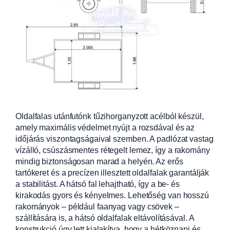
Oldalfalas utánfutónk tűzihorganyzott acélból készül,
amely maximális védelmet nyújt a rozsdával
és az
időjárás viszontagságaival szemben. A padlózat vastag
vízálló, csúszásm
entes rétegelt lemez, így a rakomány
mindig biztonságosan marad a helyén. Az erős
tartókeret és a precízen illes
ztett oldalfalak garantálják
a stabilitást. A
hátsó fal lehajtható, így a be- és
kirakodás gyors és kényelmes. Lehetőség van hosszú
rakományok – például faany
ag vagy csövek –
szállítására is, a hátsó oldalfalak eltávolításával. A
konstrukció úgy lett kialakítva, hogy a hétköznapi és