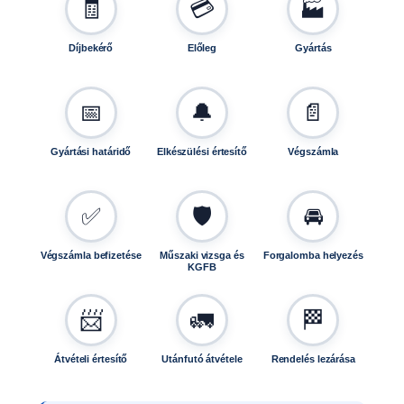
🧾
💳
🏭
Díjbekérő
Előleg
Gyártás
📅
🔔
📄
Gyártási határidő
Elkészülési értesítő
Végszámla
✅
🛡️
🚘
Végszámla befizetése
Műszaki vizsga és
Forgalomba helyezés
KGFB
📨
🚛
🏁
Átvételi értesítő
Utánfutó átvétele
Rendelés lezárása