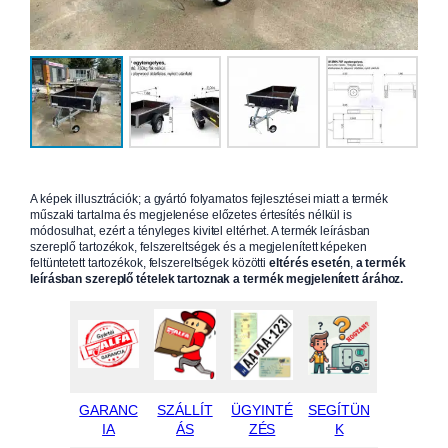
A képek illusztrációk; a gyártó folyamatos fejlesztései miatt a termék
műszaki tartalma és megjelenése előzetes értesítés nélkül is
módosulhat, ezért a tényleges kivitel eltérhet. A termék leírásban
szereplő tartozékok, felszereltségek és a megjelenített képeken
feltüntetett tartozékok, felszereltségek közötti
eltérés esetén
,
a termék
leírásban szereplő tételek tartoznak a termék megjelenített árához.
GARANC
SZÁLLÍT
ÜGYINTÉ
SEGÍTÜN
IA
ÁS
ZÉS
K