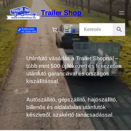
Ugrás
a
Trailer Shop
tartalomhoz
0
Utánfutó vásárlás a Trailer Shopnál –
több mint 500 új fékezett és fékezetlen
utánfutó garanciával és országos
kiszállítással.
Autószállító, gépszállító, hajószállító,
billenős és oldalafalas utánfutók
készletről, szakértő tanácsadással.