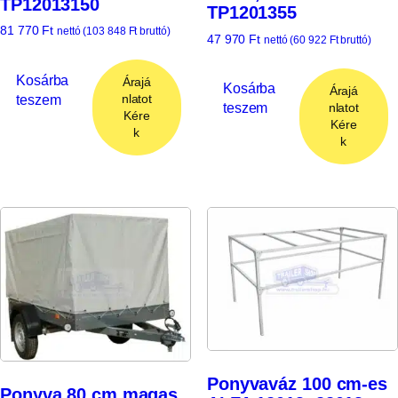
TP12013150
TP1201355
81 770
Ft
nettó (
103 848
Ft
bruttó)
47 970
Ft
nettó (
60 922
Ft
bruttó)
Kosárba
Árajá
Kosárba
Árajá
teszem
nlatot
teszem
nlatot
Kére
Kére
k
k
Ponyvaváz 100 cm-es
Ponyva 80 cm magas,