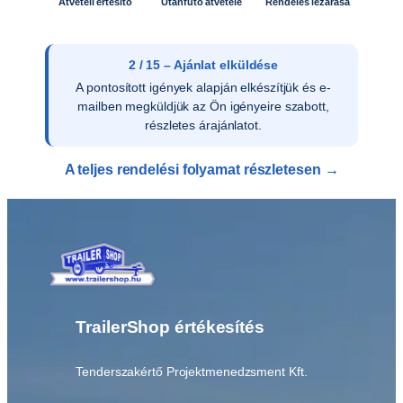
Átvételi értesítő
Utánfutó átvétele
Rendelés lezárása
2 / 15 – Ajánlat elküldése
A pontosított igények alapján elkészítjük és e-
mailben megküldjük az Ön igényeire szabott,
részletes árajánlatot.
A teljes rendelési folyamat részletesen →
TrailerShop értékesítés
Tenderszakértő Projektmenedzsment Kft.