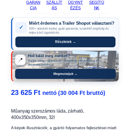
GARAN
SZÁLLÍT
ÜGYINT
SEGÍTÜ
CIA
ÁS
ÉZÉS
NK
Miért érdemes a Trailer Shopot választani?
✓
500+ utánfutó-kivitel, gyári garancia, szakértő segítség és
teljes körű ügyintézés.
Részletek →
Hol talál meg minket?
📍
Trailer Shop • Debrecen – telephely, elérhetőség és
útvonaltervezés.
Megmutatjuk →
23 625
Ft
nettó (
30 004
Ft
bruttó)
Műanyag szerszámos láda, zárható,
400x350x350mm, 32l
A képek illusztrációk; a gyártó folyamatos fejlesztései miatt