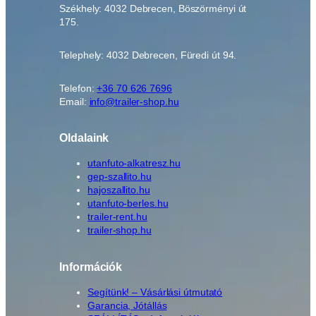
Székhely: 4032 Debrecen, Böszörményi út
175.
Telephely: 4032 Debrecen, Füredi út 94.
Telefon:
+36 70 626 7696
Email:
info@trailer-shop.hu
Oldalaink
utanfuto-alkatresz.hu
gep-szallito.hu
hajoszallito.hu
utanfuto-berles.hu
trailer-rent.hu
trailer-shop.hu
Információk
Segítünk! – Vásárlási útmutató
Garancia, Jótállás