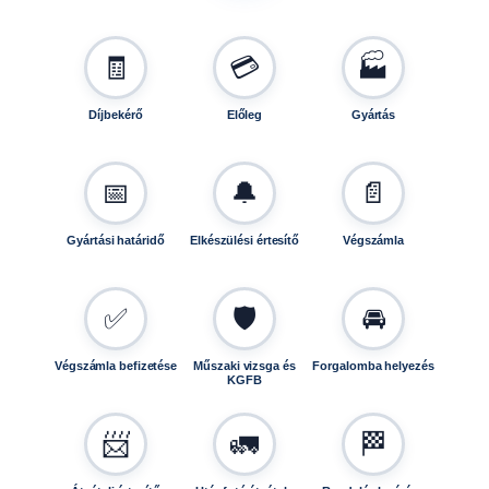
n
n
y
🧾
💳
🏭
i
s
Díjbekérő
Előleg
Gyártás
é
g
📅
🔔
📄
Gyártási határidő
Elkészülési értesítő
Végszámla
✅
🛡️
🚘
Végszámla befizetése
Műszaki vizsga és
Forgalomba helyezés
KGFB
📨
🚛
🏁