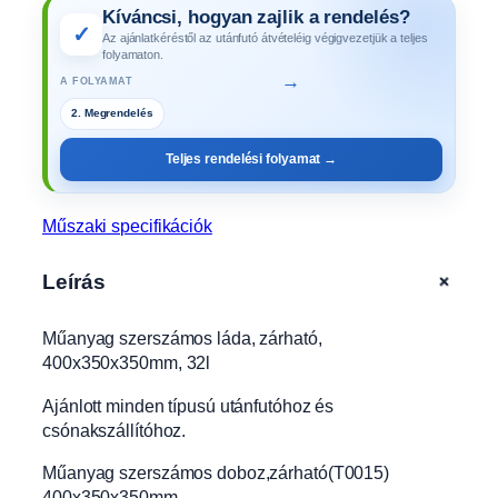
Kíváncsi, hogyan zajlik a rendelés?
m
✓
Az ajánlatkéréstől az utánfutó átvételéig végigvezetjük a teljes
o
folyamaton.
s
→
A FOLYAMAT
l
2. Megrendelés
á
d
Teljes rendelési folyamat →
a
,
z
Műszaki specifikációk
á
r
+
Leírás
h
a
Műanyag szerszámos láda, zárható,
t
400x350x350mm, 32l
ó
,
Ajánlott minden típusú utánfutóhoz és
4
csónakszállítóhoz.
0
0
Műanyag szerszámos doboz,zárható(T0015)
x
400x350x350mm