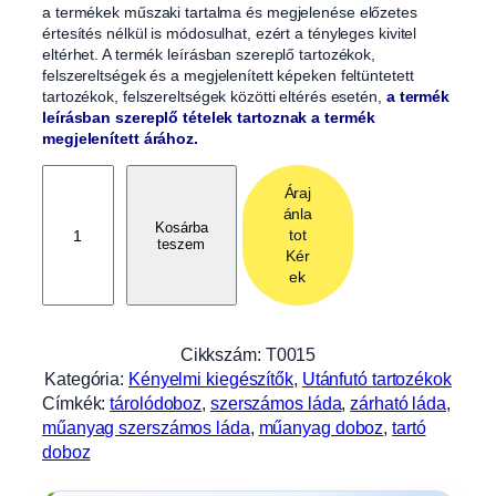
a termékek műszaki tartalma és megjelenése előzetes
értesítés nélkül is módosulhat, ezért a tényleges kivitel
eltérhet. A termék leírásban szereplő tartozékok,
felszereltségek és a megjelenített képeken feltüntetett
tartozékok, felszereltségek közötti eltérés esetén,
a termék
leírásban szereplő tételek tartoznak a termék
megjelenített árához.
M
Áraj
ű
ánla
a
Kosárba
tot
teszem
n
Kér
y
ek
a
g
s
Cikkszám:
T0015
z
Kategória:
Kényelmi kiegészítők
, 
Utánfutó tartozékok
e
Címkék:
tárolódoboz
, 
szerszámos láda
, 
zárható láda
, 
r
műanyag szerszámos láda
, 
műanyag doboz
, 
tartó
s
doboz
z
á