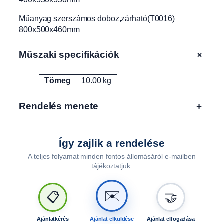
3
5
Műanyag szerszámos doboz,zárható(T0016)
0
800x500x460mm
x
3
+
Műszaki specifikációk
5
0
Tömeg
10.00 kg
m
Attribútumok
Érték
m
,
Rendelés menete
+
3
2
l
Így zajlik a rendelése
T
A teljes folyamat minden fontos állomásáról e-mailben
0
tájékoztatjuk.
0
1
✉️
5
📋
🤝
m
e
Ajánlatkérés
Ajánlat elküldése
Ajánlat elfogadása