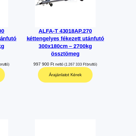
00
ALFA-T 43018AP.270
tánfutó
kéttengelyes fékezett utánfutó
kg
300x180cm – 2700kg
össztömeg
997 900
Ft
ruttó)
nettó (
1 267 333
Ft
bruttó)
Árajánlatot Kérek