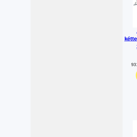
kétt
93