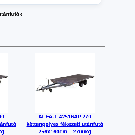
utánfutók
00
ALFA-T 42516AP.270
tánfutó
kéttengelyes fékezett utánfutó
kg
256x160cm – 2700kg