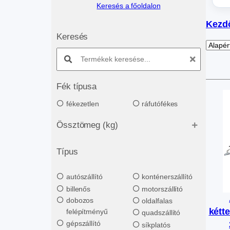
Keresés a főoldalon
Kezd
Keresés
Search products:
Fék típusa
fékezetlen
ráfutófékes
Össztömeg (kg)
Típus
autószállító
konténerszállító
billenős
motorszállító
dobozos
oldalfalas
kétt
felépítményű
quadszállító
gépszállító
síkplatós