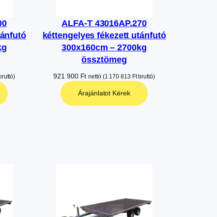
00
ALFA-T 43016AP.270
tánfutó
kéttengelyes fékezett utánfutó
kg
300x160cm – 2700kg
össztömeg
921 900
Ft
ruttó)
nettó (
1 170 813
Ft
bruttó)
Árajánlatot Kérek