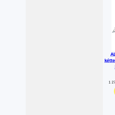
A
kétt
1 2