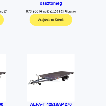
össztömeg
873 900
Ft
ruttó)
nettó (
1 109 853
Ft
bruttó)
Árajánlatot Kérek
00
ALFA-T 42518AP.270