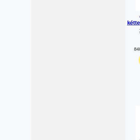
kétt
84