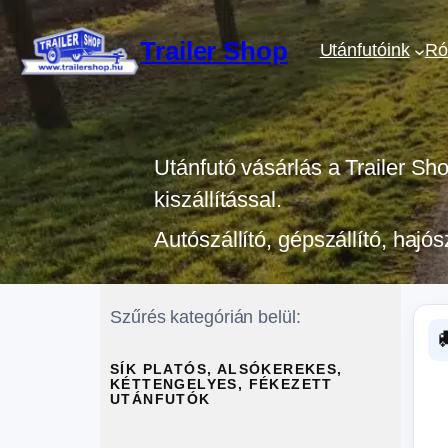
Ugrás
a
Trailer Shop
Utánfutóink
Ró
tartalomhoz
Utánfutó vásárlás a Trailer Sh
kiszállítással.
Autószállító, gépszállító, hajós
Szűrés kategórián belül:
SÍK PLATÓS, ALSÓKEREKES,
KÉTTENGELYES, FÉKEZETT
UTÁNFUTÓK