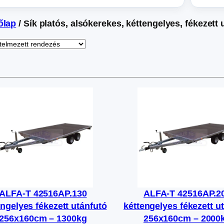
őlap
/ Sík platós, alsókerekes, kéttengelyes, fékezett 
ALFA-T 42516AP.130
ALFA-T 42516AP.2
engelyes fékezett utánfutó
kéttengelyes fékezett u
256x160cm – 1300kg
256x160cm – 2000