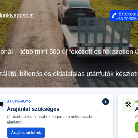
lunk
Kapcsolat
opnál – több mint 500 új fékezett és fékezetlen
zállító, billenős és oldalafalas utánfutók készle
i
ÚJ UTÁNFUTÓ
A
🚚
🛠️
Árajánlat szükséges
A
Új utánfutó vásárlásához kérjen személyre szabott
A
ajánlatot.
Árajánlatot kérek