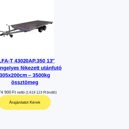
LFA-T 43020AP.350 13″
engelyes fékezett utánfutó
305x200cm – 3500kg
össztömeg
74 900
Ft
nettó (
1 619 123
Ft
bruttó)
Árajánlatot Kérek