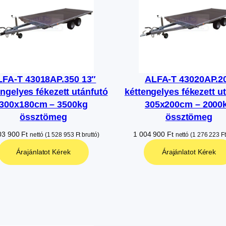
LFA-T 43018AP.350 13″
ALFA-T 43020AP.2
engelyes fékezett utánfutó
kéttengelyes fékezett u
300x180cm – 3500kg
305x200cm – 2000
össztömeg
össztömeg
03 900
Ft
1 004 900
Ft
nettó (
1 528 953
Ft
bruttó)
nettó (
1 276 223
Ft
Árajánlatot Kérek
Árajánlatot Kérek