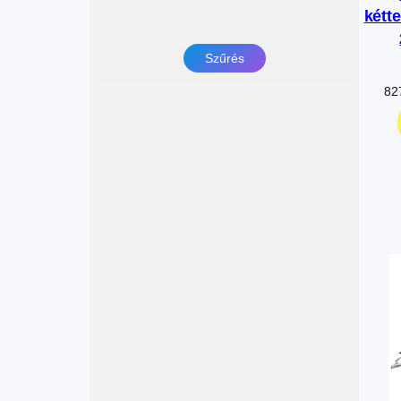
kétt
Szűrés
82