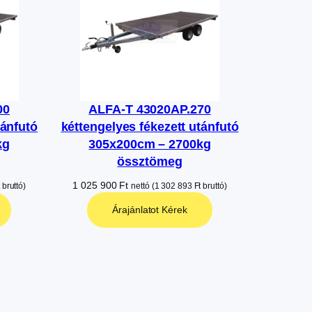
00
ALFA-T 43020AP.270
tánfutó
kéttengelyes fékezett utánfutó
kg
305x200cm – 2700kg
össztömeg
1 025 900
Ft
bruttó)
nettó (
1 302 893
Ft
bruttó)
Árajánlatot Kérek