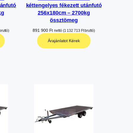
tánfutó
kéttengelyes fékezett utánfutó
kg
256x180cm – 2700kg
össztömeg
891 900
Ft
ruttó)
nettó (
1 132 713
Ft
bruttó)
Árajánlatot Kérek