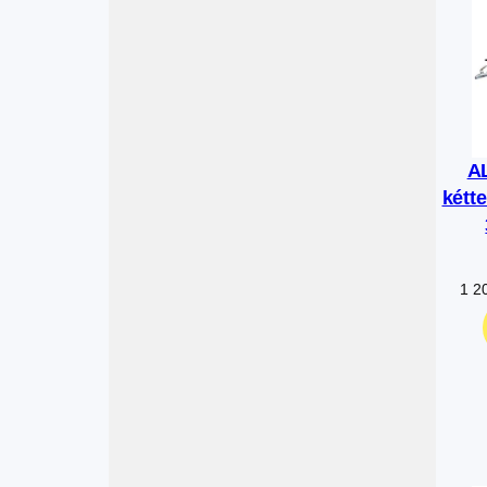
A
kétt
1 2