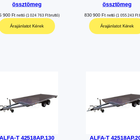
össztömeg
össztömeg
6 900
Ft
830 900
Ft
nettó (
1 024 763
Ft
bruttó)
nettó (
1 055 243
Ft
b
Árajánlatot Kérek
Árajánlatot Kérek
ALFA-T 42518AP.130
ALFA-T 42518AP.2