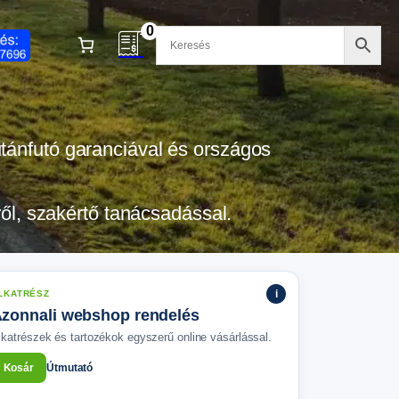
0
 utánfutó garanciával és országos
tről, szakértő tanácsadással.
i
LKATRÉSZ
zonnali webshop rendelés
lkatrészek és tartozékok egyszerű online vásárlással.
Kosár
Útmutató