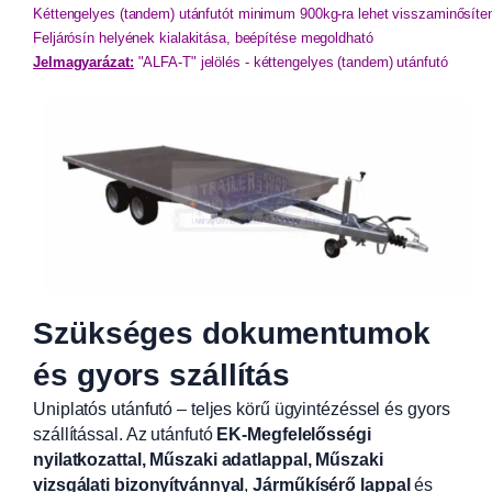
Kéttengelyes (tandem) utánfutót minimum 900kg-ra lehet visszaminősíten
Feljárósín helyének kialakitása, beépítése megoldható
Jelmagyarázat:
"ALFA-T" jelölés - kéttengelyes (tandem) utánfutó
Szükséges dokumentumok
és gyors szállítás
Uniplatós utánfutó – teljes körű ügyintézéssel és gyors
szállítással. Az utánfutó
EK-Megfelelősségi
nyilatkozattal, Műszaki adatlappal, Műszaki
vizsgálati bizonyítvánnyal
,
Járműkísérő lappal
és