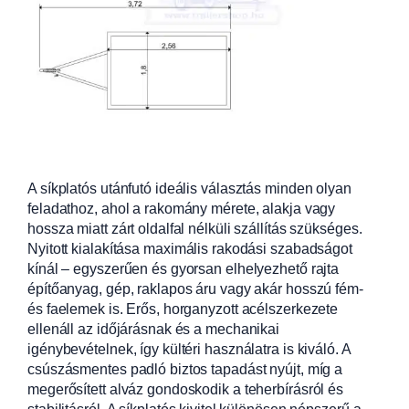
A síkplatós utánfutó ideális választás minden olyan
feladathoz, ahol a rakomány mérete, alakja vagy
hossza miatt zárt oldalfal nélküli szállítás szükséges.
Nyitott kialakítása maximális rakodási szabadságot
kínál – egyszerűen és gyorsan elhelyezhető rajta
építőanyag, gép, raklapos áru vagy akár hosszú fém-
és faelemek is. Erős, horganyzott acélszerkezete
ellenáll az időjárásnak és a mechanikai
igénybevételnek, így kültéri használatra is kiváló. A
csúszásmentes padló biztos tapadást nyújt, míg a
megerősített alváz gondoskodik a teherbírásról és
stabilitásról. A síkplatós kivitel különösen népszerű a