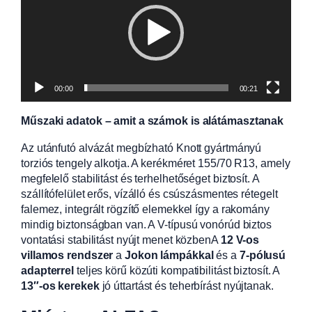
00:00
00:21
Műszaki adatok – amit a számok is alátámasztanak
Az utánfutó alvázát megbízható Knott gyártmányú
torziós tengely alkotja. A kerékméret 155/70 R13, amely
megfelelő stabilitást és terhelhetőséget biztosít. A
szállítófelület erős, vízálló és csúszásmentes rétegelt
falemez, integrált rögzítő elemekkel így a rakomány
mindig biztonságban van. A V-típusú vonórúd biztos
vontatási stabilitást nyújt menet közbenA
12 V-os
villamos rendszer
a
Jokon lámpákkal
és a
7-pólusú
adapterrel
teljes körű közúti kompatibilitást biztosít. A
13″-os kerekek
jó úttartást és teherbírást nyújtanak.