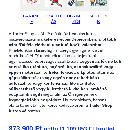
GARANC
SZÁLLÍT
ÜGYINTÉ
SEGÍTÜN
IA
ÁS
ZÉS
K
A Trailer Shop az ALFA utánfutók hivatalos kelet-
magyarországi márkakereskedője Debrecenben, ahol
több
mint 500 féle elérhető utánfutó közül választhat
.
Kínálatunkban kizárólag minőségi, gyári garanciával
rendelkező ALFA utánfutók találhatók, teljes körű
ügyintézéssel és országos szállítással.
Legyen az fék nélküli
áruszállító utánfutó, hajószállító, csónakszállító vagy
éppen motorszállító tréler, fékezett síkplatós utánfutó,
gépszállító tréler vagy egyéb nagy teherbírású
autószállító vagy konténer szállító utánfutó,
süllyeszthető vagy billenthető kivitelben, szakértő
csapatunk segít megtalálni az Ön igényeinek
legmegfelelőbb megoldást.
Ha megbízható, hosszú
élettartamú utánfutót keres kedvező áron,
a Trailer Shop
biztos választás.
873 900
Ft
nettó (
1 109 853
Ft
bruttó)