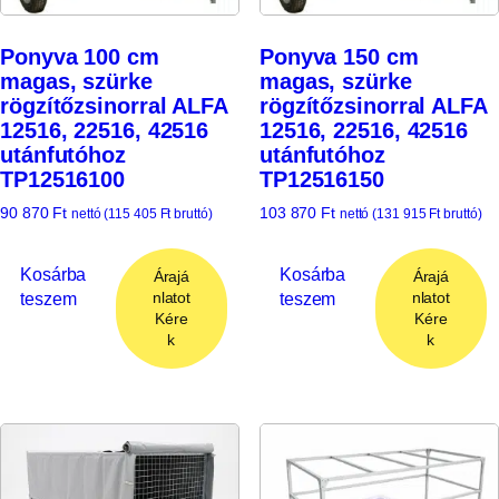
Ponyva 100 cm
Ponyva 150 cm
magas, szürke
magas, szürke
rögzítőzsinorral ALFA
rögzítőzsinorral ALFA
12516, 22516, 42516
12516, 22516, 42516
utánfutóhoz
utánfutóhoz
TP12516100
TP12516150
90 870
Ft
103 870
Ft
nettó (
115 405
Ft
bruttó)
nettó (
131 915
Ft
bruttó)
Kosárba
Kosárba
Árajá
Árajá
teszem
teszem
nlatot
nlatot
Kére
Kére
k
k