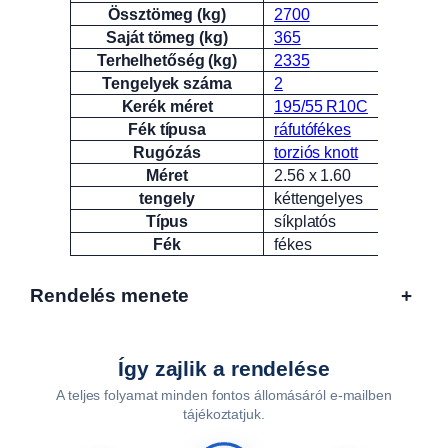
Össztömeg (kg)
2700
Saját tömeg (kg)
365
Terhelhetőség (kg)
2335
Tengelyek száma
2
Kerék méret
195/55 R10C
Fék típusa
ráfutófékes
Rugózás
torziós knott
Méret
2.56 x 1.60
tengely
kéttengelyes
Típus
síkplatós
Fék
fékes
Rendelés menete
+
Így zajlik a rendelése
A teljes folyamat minden fontos állomásáról e-mailben
tájékoztatjuk.