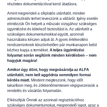
részletes dokumentációval kerül átadásra.
Amint megrendeli a síkplatós utánfutót, minden
adminisztratív terhet leveszünk a válláról. Igény esetén
elintézzük Ön helyett a műszaki vizsgához szükséges
ügyintézést és kötelező biztosítást is. Az utánfutót a
szükséges dokumentumokkal együtt, azonnali
használatra készen adjuk át. A gyors értékesítési
rendszerünknek köszönhetően pár munkanapon belül
kézhez kapja a terméket.
A teljes ügyintézési
folyamat során segítünk minden kérdésben – nem
hagyjuk magára!
Amikor úgy dönt, hogy megvásárolja az ALFA
utánfutót, nem kell aggódnia semmilyen formai
kérdés miatt.
Mindent megteszünk, hogy időt
takarítson meg, és zökkenőmentesen végigvezessük a
rendelés és vásárlás folyamatán.
Elkészítjük Önnek az azonnali regisztrációhoz
szükséges dokumentumokat, megrendelő lapot, azaz a