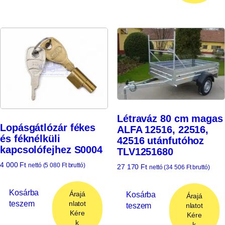
Létraváz 80 cm magas
Lopásgátlózár fékes
ALFA 12516, 22516,
és féknélküli
42516 utánfutóhoz
kapcsolófejhez S0004
TLV1251680
4 000
Ft
nettó (
5 080
Ft
bruttó)
27 170
Ft
nettó (
34 506
Ft
bruttó)
Kosárba
Árajá
Kosárba
Árajá
teszem
nlatot
teszem
nlatot
Kére
Kére
k
k