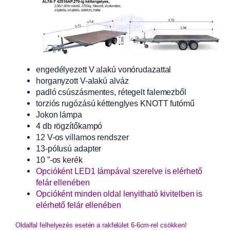
engedélyezett V alakú vonórudazattal
horganyzott V-alakú alváz
padló csúszásmentes, rétegelt falemezből
torziós rugózású kéttenglyes KNOTT futómű
Jokon lámpa
4 db rögzítőkampó
12 V-os villamos rendszer
13-pólusú adapter
10 ”-os kerék
Opcióként LED1 lámpával szerelve is elérhető
felár ellenében
Opcióként minden oldal lenyitható kivitelben is
elérhető felár ellenében
Oldalfal felhelyezés esetén a rakfelület 6-6cm-rel csökken!