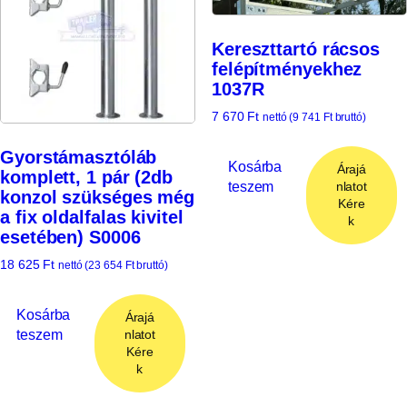
Kereszttartó rácsos
felépítményekhez
1037R
7 670
Ft
nettó (
9 741
Ft
bruttó)
Gyorstámasztóláb
Kosárba
Árajá
komplett, 1 pár (2db
teszem
nlatot
konzol szükséges még
Kére
a fix oldalfalas kivitel
k
esetében) S0006
18 625
Ft
nettó (
23 654
Ft
bruttó)
Kosárba
Árajá
teszem
nlatot
Kére
k