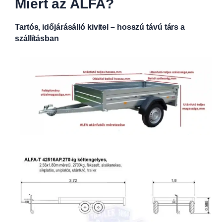
Miért az ALFA?
Tartós, időjárásálló kivitel – hosszú távú társ a
szállításban