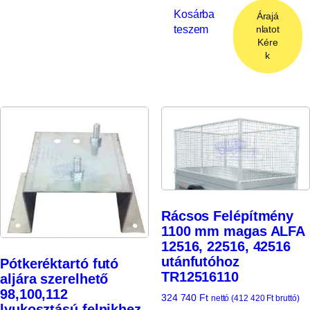
Kosárba
Árajá
teszem
nlatot
Kére
k
Rácsos Felépítmény
1100 mm magas ALFA
12516, 22516, 42516
utánfutóhoz
Pótkeréktartó futó
TR12516110
aljára szerelhető
98,100,112
324 740
Ft
nettó (
412 420
Ft
bruttó)
lyukosztású felnikhez.