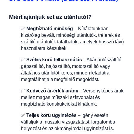
Miért ajánljuk ezt az utánfutót?
✅
Megbízható minőség
– Kínálatunkban
kizárólag bevált, minőségi utánfutók, trélerek és
szállító utánfutók találhatók, amelyek hosszú távú
használatra készültek.
✅
Széles körű felhasználás
– Akár autószállító,
gépszállító, hajószállító, motorszállító vagy
általános utánfutót keres, minden feladatra
megtalálhatja a megfelelő megoldást.
✅
Kedvező ár-érték arány
– Versenyképes árak
mellett magas műszaki színvonalat és
megbízható konstrukciókat kínálunk.
✅
Teljes körű ügyintézés
– Igény esetén
vállaljuk a műszaki vizsgáztatást, forgalomba
helyezést és az okmányirodai ügyintézést is.