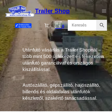
Ugrás
a
Trailer Shop
tartalomhoz
0
Utánfutó vásárlás a Trailer Shopnál –
több mint 500 új fékezett és fékezetlen
utánfutó garanciával és országos
kiszállítással.
Autószállító, gépszállító, hajószállító,
billenős és oldalafalas utánfutók
készletről, szakértő tanácsadással.