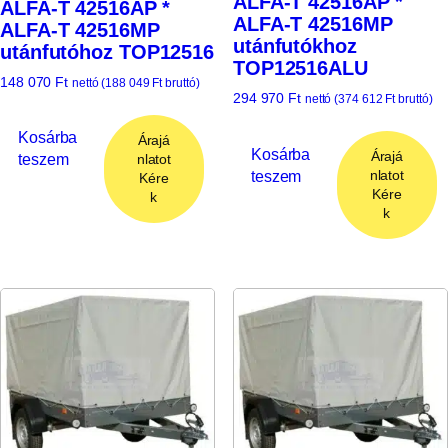
ALFA-T 42516AP *
ALFA-T 42516AP *
ALFA-T 42516MP
ALFA-T 42516MP
utánfutókhoz
utánfutóhoz TOP12516
TOP12516ALU
148 070
Ft
nettó (
188 049
Ft
bruttó)
294 970
Ft
nettó (
374 612
Ft
bruttó)
Kosárba
Árajá
Kosárba
Árajá
teszem
nlatot
teszem
nlatot
Kére
Kére
k
k