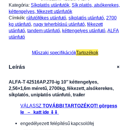
Kategória:
Síkplatós utánfutók
, 
Sík platós, alsókerekes,
kéttengelyes, fékezett utánfutók
Címkék:
ráfutófékes utánfutó
, 
síkplatós utánfutó
, 
2700
kg utánfutó
, 
nagy teherbírású utánfutó
, 
fékezett
utánfutó
, 
tandem utánfutó
, 
kéttengelyes utánfutó
, 
ALFA
utánfutó
Műszaki specifikációk
Tartozékok
+
Leírás
ALFA-T 42516AP.270-ig 10″ kéttengelyes,
2,56×1,6m méretű, 2700kg, fékezett, alsókerekes,
síkplatós, uniplatós utánfutó, trailer
VÁLASSZ
TOVÁBBI TARTOZÉKOT! görgess
le – katt ide ⇓⇓
engedélyezett felépítésű kapcsolófej