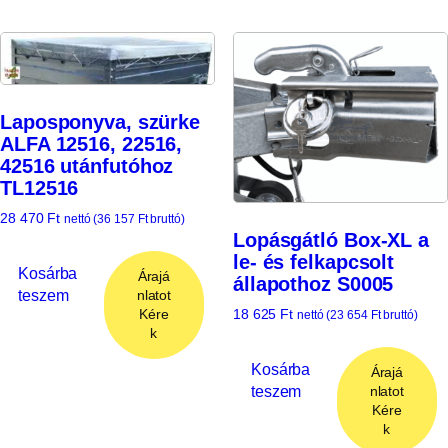
Laposponyva, szürke
ALFA 12516, 22516,
42516 utánfutóhoz
TL12516
28 470
Ft
nettó (
36 157
Ft
bruttó)
Lopásgátló Box-XL a
le- és felkapcsolt
Kosárba
Árajá
állapothoz S0005
teszem
nlatot
18 625
Ft
Kére
nettó (
23 654
Ft
bruttó)
k
Kosárba
Árajá
teszem
nlatot
Kére
k