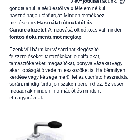
3 év* jótállást
adunk, így
gondtalanul, a sérüléstől való félelem nélkül
használhatja utánfutóját. Minden termékhez
mellékelünk
Használati útmutatót és
Garanciafüzetet.
A
megvásárolt pótkocsival minden
fontos dokumentumot megkap
.
Ezenkívül bármikor vásárolhat kiegészítő
felszereléseket, tartozékokat, oldalfalakat,
támasztókereket, magasítókat, ponyva vázakat vagy
akár lopásgátló védelmi eszközöket is. Ha bármilyen
kérdése vagy kétsége merül fel az utánfutó használata
során, mindig forduljon szakembereinkhez. Szívesen
megadnak minden információt és mindent
elmagyaráznak.