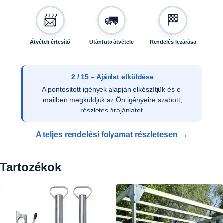
📨
🚛
🏁
Átvételi értesítő
Utánfutó átvétele
Rendelés lezárása
3 / 15 – Ajánlat elfogadása
Az ajánlat írásos elfogadását követően ellenőrizzük
a vevői adatokat, és rendelését rögzítjük
rendszerünkben.
A teljes rendelési folyamat részletesen →
Tartozékok