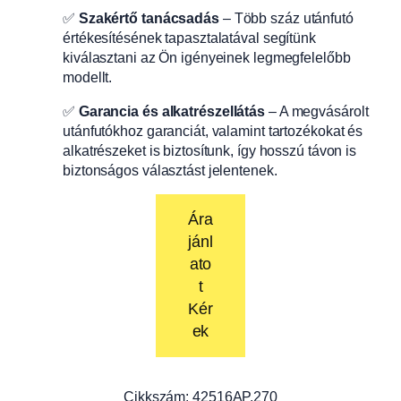
✅
Szakértő tanácsadás
– Több száz utánfutó
értékesítésének tapasztalatával segítünk
kiválasztani az Ön igényeinek legmegfelelőbb
modellt.
✅
Garancia és alkatrészellátás
– A megvásárolt
utánfutókhoz garanciát, valamint tartozékokat és
alkatrészeket is biztosítunk, így hosszú távon is
biztonságos választást jelentenek.
Ára
jánl
ato
t
Kér
ek
Cikkszám:
42516AP.270