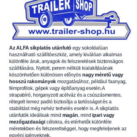
Az ALFA síkplatós utánfutó
egy sokoldalúan
használható szállítóeszköz, amely kiválóan alkalmas
különféle áruk, anyagok és felszerelések biztonságos
szállítására. Nyitott, perem nélküli kialakításának
köszönhetően különösen előnyös
nagy méretű vagy
hosszú rakományok
mozgatásához, például faanyag,
fémprofilok, gépek vagy építőanyag esetén.A
strapabíró, horganyzott acélváz és a csúszásmentes,
rétegelt lemez padló biztosítja a tartósságot és a
stabilitást még nehéz terhelés esetén is. A síkplatós
utánfutók ideálisak mind
magán
, mind
ipari vagy
mezőgazdasági
célokra, és elérhetők különféle
méretekben és felszereltséggel, hogy megfeleljenek az
egyéni igényeknek.