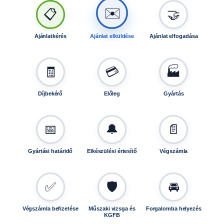
🤝
📋
✉️
Ajánlatkérés
Ajánlat elküldése
Ajánlat elfogadása
🧾
💳
🏭
Díjbekérő
Előleg
Gyártás
📅
🔔
📄
Gyártási határidő
Elkészülési értesítő
Végszámla
✅
🛡️
🚘
Végszámla befizetése
Műszaki vizsga és
Forgalomba helyezés
KGFB