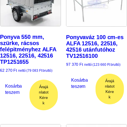
Ponyva 550 mm,
Ponyvaváz 100 cm-es
szürke, rácsos
ALFA 12516, 22516,
felépitményhez ALFA
42516 utánfutóhoz
12516, 22516, 42516
TV12516100
TP1251655
97 370
Ft
nettó (
123 660
Ft
bruttó)
62 270
Ft
nettó (
79 083
Ft
bruttó)
Kosárba
Árajá
Kosárba
teszem
nlatot
Árajá
Kére
teszem
nlatot
k
Kére
k