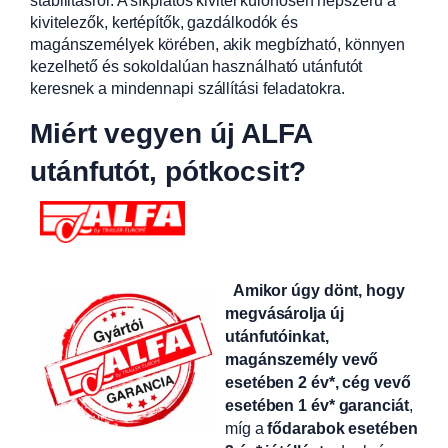
kivitelezők, kertépítők, gazdálkodók és
magánszemélyek körében, akik megbízható, könnyen
kezelhető és sokoldalúan használható utánfutót
keresnek a mindennapi szállítási feladatokra.
Miért vegyen új ALFA
utánfutót, pótkocsit?
Amikor úgy dönt, hogy
megvásárolja új
utánfutóinkat,
magánszemély vevő
esetében 2 év*, cég vevő
esetében 1 év* garanciát
,
míg a
fődarabok esetében