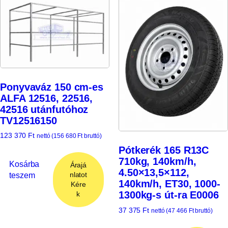
Ponyvaváz 150 cm-es
ALFA 12516, 22516,
42516 utánfutóhoz
TV12516150
123 370
Ft
nettó (
156 680
Ft
bruttó)
Pótkerék 165 R13C
710kg, 140km/h,
Kosárba
Árajá
4.50×13,5×112,
teszem
nlatot
140km/h, ET30, 1000-
Kére
1300kg-s út-ra E0006
k
37 375
Ft
nettó (
47 466
Ft
bruttó)