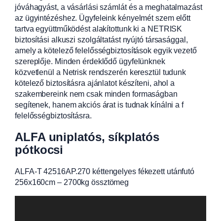
jóváhagyást, a vásárlási számlát és a meghatalmazást
az ügyintézéshez. Ügyfeleink kényelmét szem előtt
tartva együttműködést alakítottunk ki a NETRISK
biztosítási alkuszi szolgáltatást nyújtó társasággal,
amely a kötelező felelősségbiztosítások egyik vezető
szereplője. Minden érdeklődő ügyfelünknek
közvetlenül a Netrisk rendszerén keresztül tudunk
kötelező biztosításra ajánlatot készíteni, ahol a
szakembereink nem csak minden formaságban
segítenek, hanem akciós árat is tudnak kínálni a f
felelősségbiztosításra.
ALFA uniplatós, síkplatós
pótkocsi
ALFA-T 42516AP.270 kéttengelyes fékezett utánfutó
256x160cm – 2700kg össztömeg
Videólejátszó