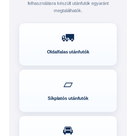
felhasználásra készült utánfutók egyaránt
megtalálhatók.
🚛
Oldalfalas utánfutók
▱
Síkplatós utánfutók
🚘