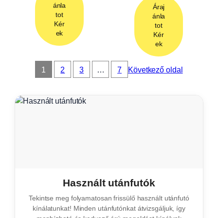
ánla
Áraj
tot
ánla
Kér
tot
ek
Kér
ek
1
2
3
…
7
Következő oldal
Használt utánfutók
Tekintse meg folyamatosan frissülő használt utánfutó
kínálatunkat! Minden utánfutónkat átvizsgáljuk, így