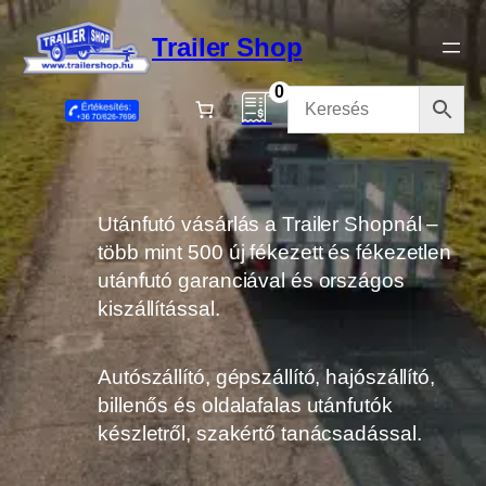
Ugrás
a
Trailer Shop
tartalomhoz
0
Utánfutó vásárlás a Trailer Shopnál –
több mint 500 új fékezett és fékezetlen
utánfutó garanciával és országos
kiszállítással.
Autószállító, gépszállító, hajószállító,
billenős és oldalafalas utánfutók
készletről, szakértő tanácsadással.