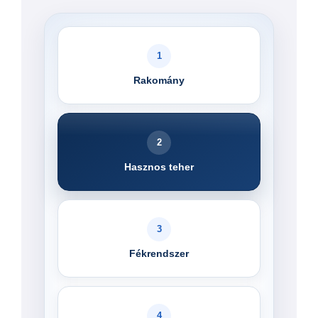
1
Rakomány
2
Hasznos teher
3
Fékrendszer
4