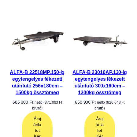
ALFA-B 22518MP.150-ig
ALFA-B 23016AP.130-ig
egytengelyes fékezett
egytengelyes fékezett
utánfutó 256x180cm –
utánfutó 300x160cm –
1500kg össztömeg
1300kg össztömeg
685 900
Ft
650 900
Ft
nettó (
871 093
Ft
nettó (
826 643
Ft
bruttó)
bruttó)
Áraj
Áraj
ánla
ánla
tot
tot
Kér
Kér