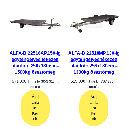
ALFA-B 22518AP.150-ig
ALFA-B 22518MP.130-ig
egytengelyes fékezett
egytengelyes fékezett
utánfutó 256x180cm –
utánfutó 256x180cm –
1500kg össztömeg
1300kg össztömeg
671 900
Ft
619 900
Ft
nettó (
853 313
Ft
nettó (
787 273
Ft
bruttó)
bruttó)
Áraj
Áraj
ánla
ánla
tot
tot
Kér
Kér
ek
ek