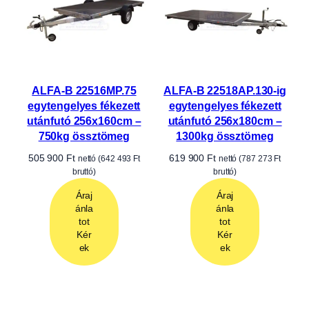
ALFA-B 22516MP.75
ALFA-B 22518AP.130-ig
egytengelyes fékezett
egytengelyes fékezett
utánfutó 256x160cm –
utánfutó 256x180cm –
750kg össztömeg
1300kg össztömeg
505 900
Ft
619 900
Ft
nettó (
642 493
Ft
nettó (
787 273
Ft
bruttó)
bruttó)
Áraj
Áraj
ánla
ánla
tot
tot
Kér
Kér
ek
ek