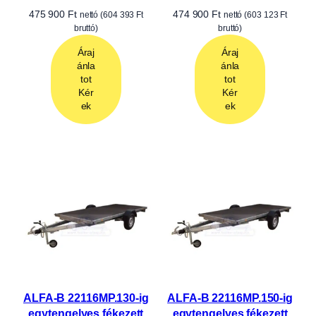
475 900
Ft
474 900
Ft
nettó (
604 393
Ft
nettó (
603 123
Ft
bruttó)
bruttó)
Áraj
Áraj
ánla
ánla
tot
tot
Kér
Kér
ek
ek
ALFA-B 22116MP.130-ig
ALFA-B 22116MP.150-ig
egytengelyes fékezett
egytengelyes fékezett