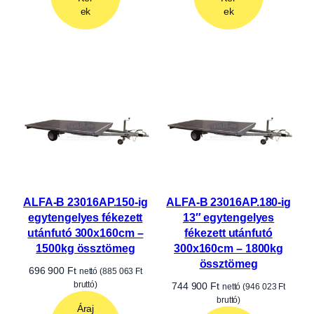
ek
ek
ALFA-B 23016AP.150-ig
ALFA-B 23016AP.180-ig
egytengelyes fékezett
13″ egytengelyes
utánfutó 300x160cm –
fékezett utánfutó
1500kg össztömeg
300x160cm – 1800kg
össztömeg
696 900
Ft
nettó (
885 063
Ft
bruttó)
744 900
Ft
nettó (
946 023
Ft
bruttó)
Áraj