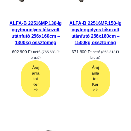
ALFA-B 22516MP.130-ig
ALFA-B 22516MP.150-ig
egytengelyes fékezett
egytengelyes fékezett
utánfutó 256x160cm –
utánfutó 256x160cm –
1300kg össztömeg
1500kg össztömeg
602 900
Ft
671 900
Ft
nettó (
765 683
Ft
nettó (
853 313
Ft
bruttó)
bruttó)
Áraj
Áraj
ánla
ánla
tot
tot
Kér
Kér
ek
ek