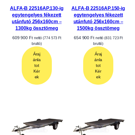
ALFA-B 22516AP.130-ig
ALFA-B 22516AP.150-ig
egytengelyes fékezett
egytengelyes fékezett
utánfutó 256x160cm –
utánfutó 256x160cm –
1300kg össztömeg
1500kg össztömeg
609 900
Ft
654 900
Ft
nettó (
774 573
Ft
nettó (
831 723
Ft
bruttó)
bruttó)
Áraj
Áraj
ánla
ánla
tot
tot
Kér
Kér
ek
ek