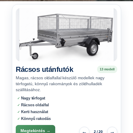
Rácsos utánfutók
13 modell
Magas, rácsos oldalfallal készülő modellek nagy
térfogatú, könnyű rakományok és zöldhulladék
szállításához.
Nagy térfogat
Rácsos oldalfal
Kerti használat
Könnyű rakodás
Megtekintés →
←
→
2 / 20