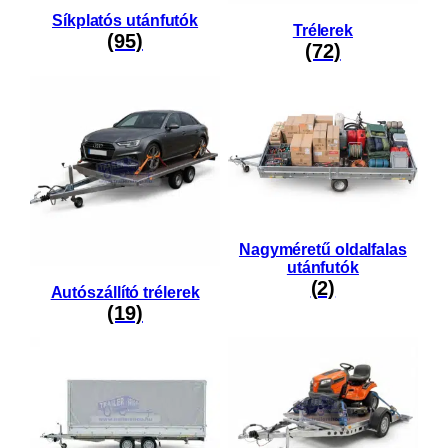
Síkplatós utánfutók
Trélerek
(95)
(72)
Nagyméretű oldalfalas
utánfutók
(2)
Autószállító trélerek
(19)