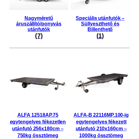
Nagyméretű
Speciális utánfutók –
áruszállító/ponyvás
Süllyeszthető és
utánfutók
Billenthető
(7)
(1)
ALFA 12518AP.75
ALFA-B 22116MP.100-ig
egytengelyes fékezetlen
egytengelyes fékezett
utánfutó 256x180cm –
utánfutó 210x160cm –
750kg össztömeg
1000kg össztömeg