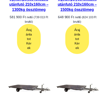
utánfutó 210x160cm –
utánfutó 210x160cm –
1300kg össztömeg
1500kg össztömeg
581 900
Ft
648 900
Ft
nettó (
739 013
Ft
nettó (
824 103
Ft
bruttó)
bruttó)
Áraj
Áraj
ánla
ánla
tot
tot
Kér
Kér
ek
ek