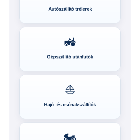
Autószállító trélerek
🚜
Gépszállító utánfutók
⛵
Hajó- és csónakszállítók
🏍️