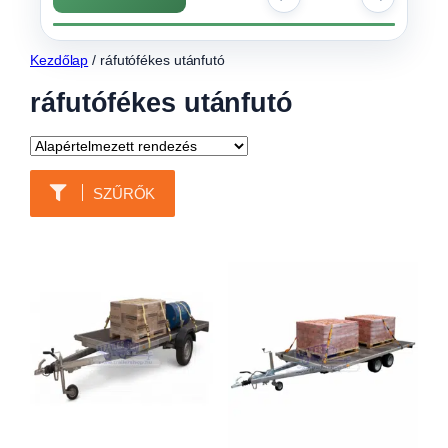
Kezdőlap
/ ráfutófékes utánfutó
ráfutófékes utánfutó
SZŰRŐK