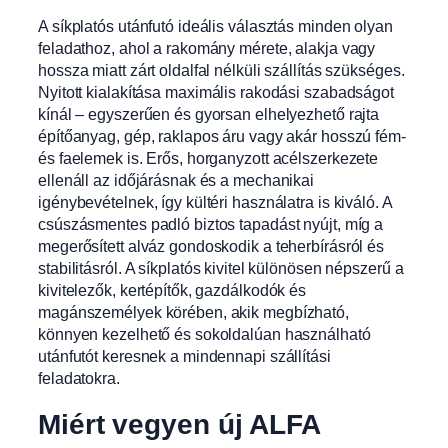
A síkplatós utánfutó ideális választás minden olyan
feladathoz, ahol a rakomány mérete, alakja vagy
hossza miatt zárt oldalfal nélküli szállítás szükséges.
Nyitott kialakítása maximális rakodási szabadságot
kínál – egyszerűen és gyorsan elhelyezhető rajta
építőanyag, gép, raklapos áru vagy akár hosszú fém-
és faelemek is. Erős, horganyzott acélszerkezete
ellenáll az időjárásnak és a mechanikai
igénybevételnek, így kültéri használatra is kiváló. A
csúszásmentes padló biztos tapadást nyújt, míg a
megerősített alváz gondoskodik a teherbírásról és
stabilitásról. A síkplatós kivitel különösen népszerű a
kivitelezők, kertépítők, gazdálkodók és
magánszemélyek körében, akik megbízható,
könnyen kezelhető és sokoldalúan használható
utánfutót keresnek a mindennapi szállítási
feladatokra.
Miért vegyen új ALFA