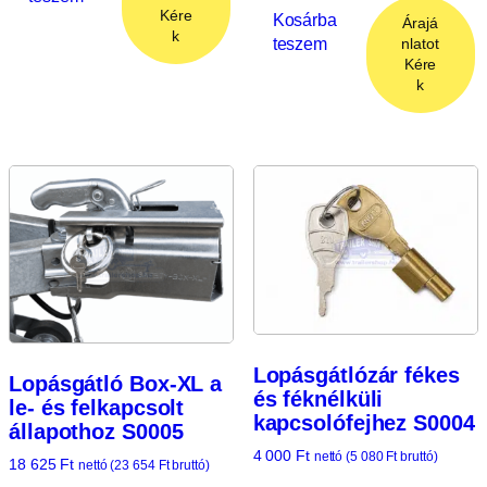
Kére
Kosárba
Árajá
k
teszem
nlatot
Kére
k
Lopásgátlózár fékes
Lopásgátló Box-XL a
és féknélküli
le- és felkapcsolt
kapcsolófejhez S0004
állapothoz S0005
4 000
Ft
nettó (
5 080
Ft
bruttó)
18 625
Ft
nettó (
23 654
Ft
bruttó)