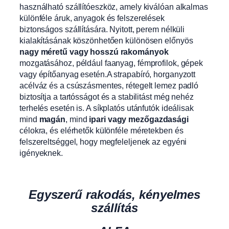
használható szállítóeszköz, amely kiválóan alkalmas
különféle áruk, anyagok és felszerelések
biztonságos szállítására. Nyitott, perem nélküli
kialakításának köszönhetően különösen előnyös
nagy méretű vagy hosszú rakományok
mozgatásához, például faanyag, fémprofilok, gépek
vagy építőanyag esetén.A strapabíró, horganyzott
acélváz és a csúszásmentes, rétegelt lemez padló
biztosítja a tartósságot és a stabilitást még nehéz
terhelés esetén is. A síkplatós utánfutók ideálisak
mind
magán
, mind
ipari vagy mezőgazdasági
célokra, és elérhetők különféle méretekben és
felszereltséggel, hogy megfeleljenek az egyéni
igényeknek.
Egyszerű rakodás, kényelmes
szállítás