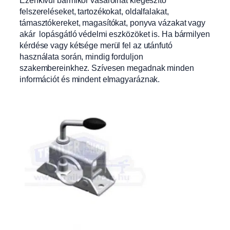
Ezenkívül bármikor vásárolhat kiegészítő
felszereléseket, tartozékokat, oldalfalakat,
támasztókereket, magasítókat, ponyva vázakat vagy
akár lopásgátló védelmi eszközöket is. Ha bármilyen
kérdése vagy kétsége merül fel az utánfutó
használata során, mindig forduljon
szakembereinkhez. Szívesen megadnak minden
információt és mindent elmagyaráznak.