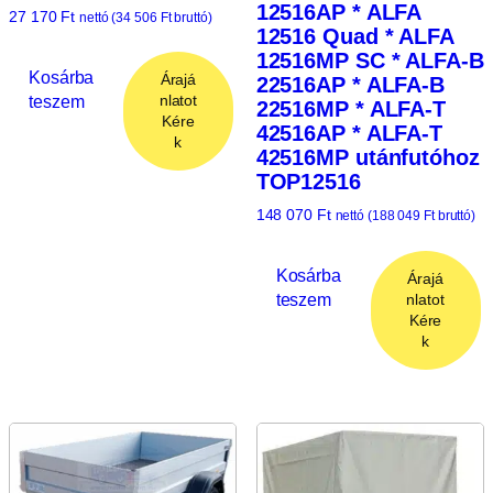
12516AP * ALFA
27 170
Ft
nettó (
34 506
Ft
bruttó)
12516 Quad * ALFA
12516MP SC * ALFA-B
Kosárba
Árajá
22516AP * ALFA-B
teszem
nlatot
22516MP * ALFA-T
Kére
42516AP * ALFA-T
k
42516MP utánfutóhoz
TOP12516
148 070
Ft
nettó (
188 049
Ft
bruttó)
Kosárba
Árajá
teszem
nlatot
Kére
k