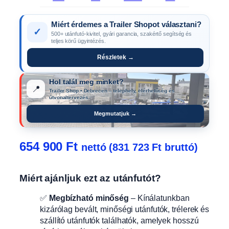
Miért érdemes a Trailer Shopot választani?
✓
500+ utánfutó-kivitel, gyári garancia, szakértő segítség és
teljes körű ügyintézés.
Részletek →
Hol talál meg minket?
📍
Trailer Shop • Debrecen – telephely, elérhetőség és
útvonaltervezés.
Megmutatjuk →
654 900
Ft
nettó (
831 723
Ft
bruttó)
Miért ajánljuk ezt az utánfutót?
✅
Megbízható minőség
– Kínálatunkban
kizárólag bevált, minőségi utánfutók, trélerek és
szállító utánfutók találhatók, amelyek hosszú