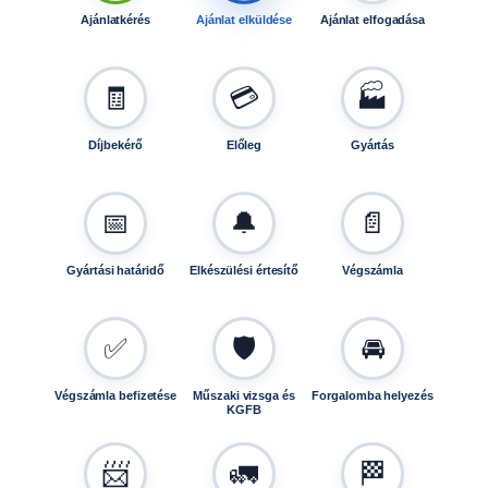
Ajánlatkérés
Ajánlat elküldése
Ajánlat elfogadása
🧾
💳
🏭
Díjbekérő
Előleg
Gyártás
📅
🔔
📄
Gyártási határidő
Elkészülési értesítő
Végszámla
✅
🛡️
🚘
Végszámla befizetése
Műszaki vizsga és
Forgalomba helyezés
KGFB
📨
🚛
🏁