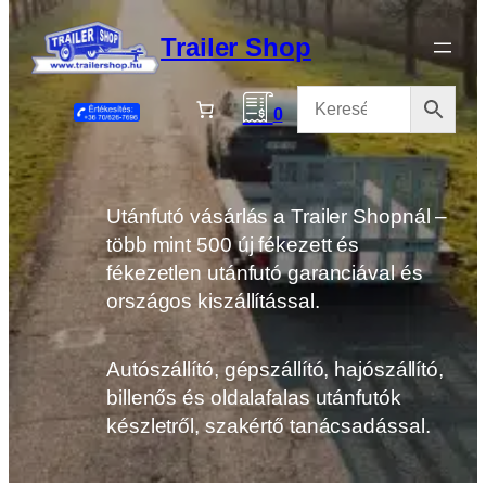
Ugrás
a
Trailer Shop
tartalomhoz
0
Utánfutó vásárlás a Trailer Shopnál –
több mint 500 új fékezett és
fékezetlen utánfutó garanciával és
országos kiszállítással.
Autószállító, gépszállító, hajószállító,
billenős és oldalafalas utánfutók
készletről, szakértő tanácsadással.