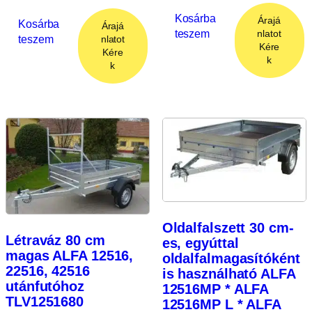
Kosárba
Árajá
Kosárba
Árajá
teszem
nlatot
teszem
nlatot
Kére
Kére
k
k
Oldalfalszett 30 cm-
Létraváz 80 cm
es, egyúttal
magas ALFA 12516,
oldalfalmagasítóként
22516, 42516
is használható ALFA
utánfutóhoz
12516MP * ALFA
TLV1251680
12516MP L * ALFA