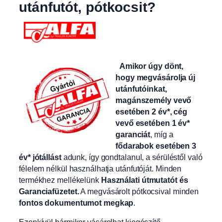
utánfutót, pótkocsit?
Amikor úgy dönt,
hogy megvásárolja új
utánfutóinkat,
magánszemély vevő
esetében 2 év*, cég
vevő esetében 1 év*
garanciát
, míg a
fődarabok esetében 3
év* jótállást
adunk, így gondtalanul, a sérüléstől való
félelem nélkül használhatja utánfutóját. Minden
termékhez mellékelünk
Használati útmutatót és
Garanciafüzetet.
A
megvásárolt pótkocsival minden
fontos dokumentumot megkap
.