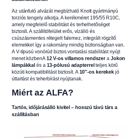
Az utánfutó alvázát megbízható Knott gyártmányú
torziós tengely alkotja. A kerékméret 195/55 R10C,
amely megfelelő stabilitást és terhelhetőséget
biztosít. A szállítófelület erős, vízálló és
csúszásmentes rétegelt falemez, integrált rögzítő
elemekkel így a rakomány mindig biztonságban van.
A V-típusú vonórúd biztos vontatási stabilitást nyújt
menet közbenA
12 V-os villamos rendszer
a
Jokon
lámpákkal
és a
13-pólusú adapterrel
teljes körű
közúti kompatibilitást biztosít. A
10″-os kerekek
jó
úttartást és teherbírást nyújtanak.
Miért az ALFA?
Tartós, időjárásálló kivitel – hosszú távú társ a
szállításban