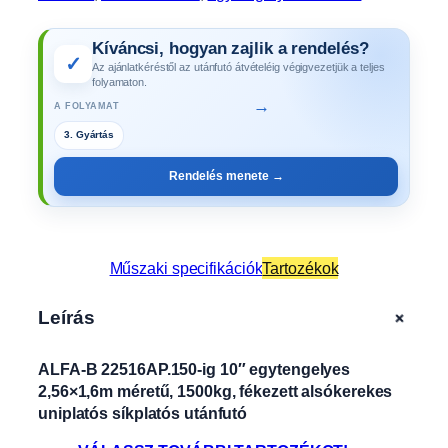
Kíváncsi, hogyan zajlik a rendelés?
✓
Az ajánlatkéréstől az utánfutó átvételéig végigvezetjük a teljes
folyamaton.
→
A FOLYAMAT
3. Gyártás
Rendelés menete →
Műszaki specifikációk
Tartozékok
+
Leírás
ALFA-B 22516AP.150-ig 10″ egytengelyes
2,56×1,6m méretű, 1500kg, fékezett alsókerekes
uniplatós síkplatós utánfutó