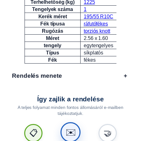
Terhelhetőség (kg)
1225
Tengelyek száma
1
Kerék méret
195/55 R10C
Fék típusa
ráfutófékes
Rugózás
torziós knott
Méret
2.56 x 1.60
tengely
egytengelyes
Típus
síkplatós
Fék
fékes
Rendelés menete
+
Így zajlik a rendelése
A teljes folyamat minden fontos állomásáról e-mailben
tájékoztatjuk.
🤝
📋
✉️