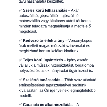
távú használatra készültek.
✅
Széles körű felhasználás
– Akár
autószállító, gépszállító, hajószállító,
motorszállító vagy általános utánfutót keres,
minden feladatra megtalálhatja a megfelelő
megoldást.
✅
Kedvező ár-érték arány
– Versenyképes
árak mellett magas műszaki színvonalat és
megbízható konstrukciókat kínálunk.
✅
Teljes körű ügyintézés
– Igény esetén
vállaljuk a műszaki vizsgáztatást, forgalomba
helyezést és az okmányirodai ügyintézést is.
✅
Szakértő tanácsadás
– Több száz utánfutó
értékesítésének tapasztalatával segítünk
kiválasztani az Ön igényeinek legmegfelelőbb
modellt.
✅
Garancia és alkatrészellátás
– A