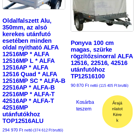
Oldalfalszett Alu,
350mm, az alsó
kerekes utánfutó
esetében minden
Ponyva 100 cm
oldal nyitható ALFA
magas, szürke
12516MP * ALFA
rögzítőzsinorral ALFA
12516MP L * ALFA
12516, 22516, 42516
12516AP * ALFA
utánfutóhoz
12516 Quad * ALFA
TP12516100
12516MP SC * ALFA-B
90 870
Ft
nettó (
115 405
Ft
bruttó)
22516AP * ALFA-B
22516MP * ALFA-T
42516AP * ALFA-T
Kosárba
Árajá
42516MP
teszem
nlatot
utánfutókhoz
Kére
TOP12516ALU
k
294 970
Ft
nettó (
374 612
Ft
bruttó)