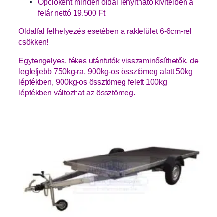
Opcióként minden oldal lenyitható kivitelben a
felár nettó 19.500 Ft
Oldalfal felhelyezés esetében a rakfelület 6-6cm-rel
csökken!
Egytengelyes, fékes utánfutók visszaminősíthetők, de
legfeljebb 750kg-ra, 900kg-os össztömeg alatt 50kg
léptékben, 900kg-os össztömeg felett 100kg
léptékben változhat az össztömeg.