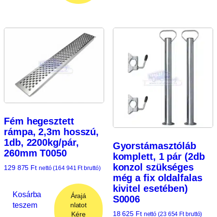
Fém hegesztett
rámpa, 2,3m hosszú,
1db, 2200kg/pár,
Gyorstámasztóláb
260mm T0050
komplett, 1 pár (2db
konzol szükséges
129 875
Ft
nettó (
164 941
Ft
bruttó)
még a fix oldalfalas
kivitel esetében)
Kosárba
Árajá
S0006
teszem
nlatot
18 625
Ft
Kére
nettó (
23 654
Ft
bruttó)