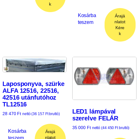
k
Kosárba
Árajá
teszem
nlatot
Kére
k
Laposponyva, szürke
ALFA 12516, 22516,
42516 utánfutóhoz
TL12516
LED1 lámpával
28 470
Ft
nettó (
36 157
Ft
bruttó)
szerelve FELÁR
35 000
Ft
nettó (
44 450
Ft
bruttó)
Kosárba
Árajá
teszem
nlatot