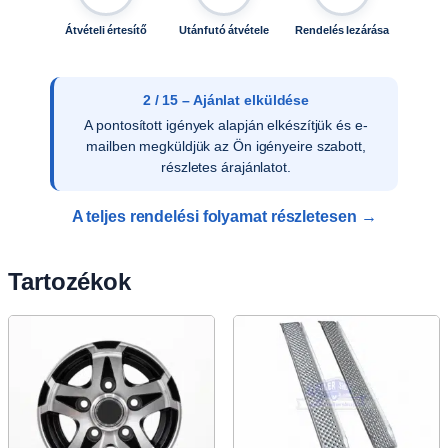
Átvételi értesítő
Utánfutó átvétele
Rendelés lezárása
3 / 15 – Ajánlat elfogadása
Az ajánlat írásos elfogadását követően
ellenőrizzük a vevői adatokat, és rendelését
rögzítjük rendszerünkben.
A teljes rendelési folyamat részletesen →
Tartozékok