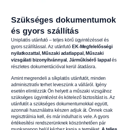
Szükséges dokumentumok
és gyors szállítás
Uniplatós utánfutó – teljes körű ügyintézéssel és
gyors szállítással. Az utánfutó
EK-Megfelelősségi
nyilatkozattal, Műszaki adatlappal, Műszaki
vizsgálati bizonyítvánnyal
,
Járműkísérő lappal
és
részletes dokumentációval kerül átadásra.
Amint megrendeli a síkplatós utánfutót, minden
adminisztratív terhet leveszünk a válláról. Igény
esetén elintézzük Ön helyett a műszaki vizsgához
szükséges ügyintézést és kötelező biztosítást is. Az
utánfutót a szükséges dokumentumokkal együtt,
azonnali használatra készen adjuk át. Önnek csak
regisztrálnia kell, és már indulhat is vele. A gyors
értékesítési rendszerünknek köszönhetően pár
munkanapon belül kézhez kapja a terméket.
A teljes