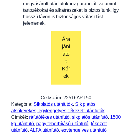
megvásárolt utánfutókhoz garanciát, valamint
tartozékokat és alkatrészeket is biztosítunk, így
hosszú távon is biztonságos választást
jelentenek.
Ára
jánl
ato
t
Kér
ek
Cikkszám:
22516AP.150
Kategória:
Síkplatós utánfutók
, 
Sík platós,
alsókerekes, egytengelyes, fékezett utánfutók
Címkék:
ráfutófékes utánfutó
, 
síkplatós utánfutó
, 
1500
kg utánfutó
, 
nagy teherbírású utánfutó
, 
fékezett
utánfutó
, 
ALFA utánfutó
, 
egytengelyes utánfutó