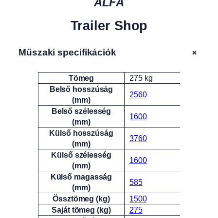
ALFA
Trailer Shop
+
Műszaki specifikációk
Tömeg
275 kg
Attribútumok
Érték
Belső hosszúság
2560
(mm)
Belső szélesség
1600
(mm)
Külső hosszúság
3760
(mm)
Külső szélesség
1600
(mm)
Külső magasság
585
(mm)
Össztömeg (kg)
1500
Saját tömeg (kg)
275