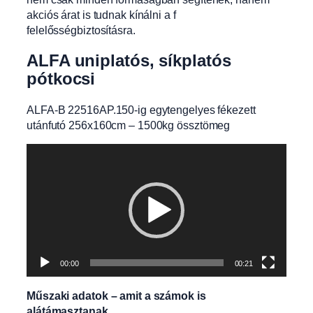
akciós árat is tudnak kínálni a f
felelősségbiztosításra.
ALFA uniplatós, síkplatós
pótkocsi
ALFA-B 22516AP.150-ig egytengelyes fékezett
utánfutó 256x160cm – 1500kg össztömeg
Videólejátszó
00:00
00:21
Műszaki adatok – amit a számok is
alátámasztanak