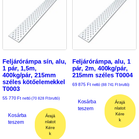
Feljárórámpa sín, alu,
Feljárórámpa, alu, 1
1 pár, 1,5m,
pár, 2m, 400kg/pár,
400kg/pár, 215mm
215mm széles T0004
széles kötőelemekkel
69 875
Ft
nettó (
88 741
Ft
bruttó)
T0003
55 770
Ft
nettó (
70 828
Ft
bruttó)
Kosárba
Árajá
teszem
nlatot
Kére
Kosárba
Árajá
k
teszem
nlatot
Kére
k