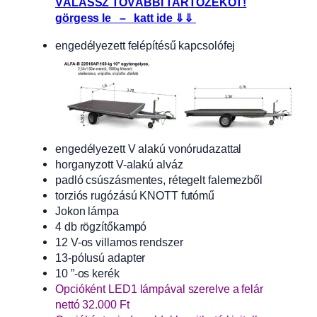
VÁLASSZ TOVÁBBI TARTOZÉKOT!
görgess le – katt ide ⇓⇓
engedélyezett felépítésű kapcsolófej
engedélyezett V alakú vonórudazattal
horganyzott V-alakú alváz
padló csúszásmentes, rétegelt falemezből
torziós rugózású KNOTT futómű
Jokon lámpa
4 db rögzítőkampó
12 V-os villamos rendszer
13-pólusú adapter
10 ”-os kerék
Opcióként LED1 lámpával szerelve a felár
nettó 32.000 Ft