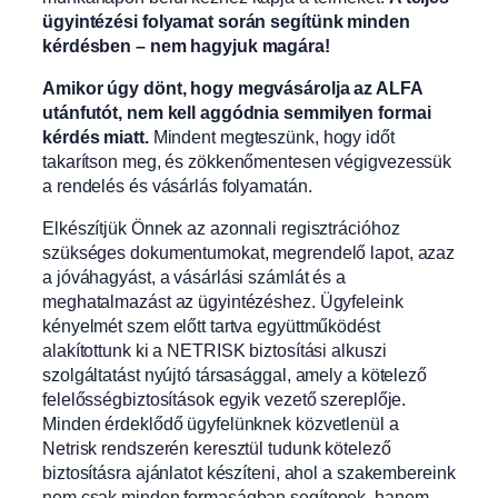
ügyintézési folyamat során segítünk minden
kérdésben – nem hagyjuk magára!
Amikor úgy dönt, hogy megvásárolja az ALFA
utánfutót, nem kell aggódnia semmilyen formai
kérdés miatt.
Mindent megteszünk, hogy időt
takarítson meg, és zökkenőmentesen végigvezessük
a rendelés és vásárlás folyamatán.
Elkészítjük Önnek az azonnali regisztrációhoz
szükséges dokumentumokat, megrendelő lapot, azaz
a jóváhagyást, a vásárlási számlát és a
meghatalmazást az ügyintézéshez. Ügyfeleink
kényelmét szem előtt tartva együttműködést
alakítottunk ki a NETRISK biztosítási alkuszi
szolgáltatást nyújtó társasággal, amely a kötelező
felelősségbiztosítások egyik vezető szereplője.
Minden érdeklődő ügyfelünknek közvetlenül a
Netrisk rendszerén keresztül tudunk kötelező
biztosításra ajánlatot készíteni, ahol a szakembereink
nem csak minden formaságban segítenek, hanem