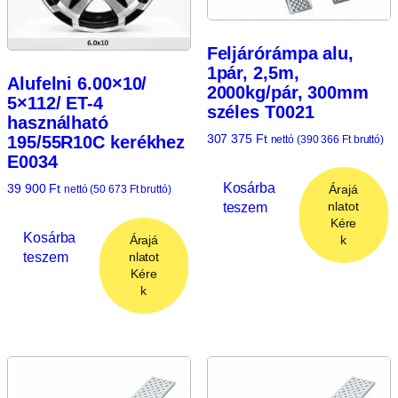
Feljárórámpa alu,
1pár, 2,5m,
Alufelni 6.00×10/
2000kg/pár, 300mm
5×112/ ET-4
széles T0021
használható
307 375
Ft
195/55R10C kerékhez
nettó (
390 366
Ft
bruttó)
E0034
Kosárba
39 900
Ft
Árajá
nettó (
50 673
Ft
bruttó)
teszem
nlatot
Kére
Kosárba
Árajá
k
teszem
nlatot
Kére
k