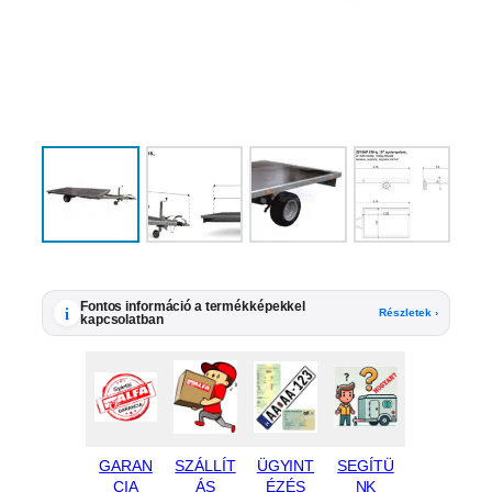
Fontos információ a termékképekkel
i
Részletek ›
kapcsolatban
GARAN
SZÁLLÍT
ÜGYINT
SEGÍTÜ
CIA
ÁS
ÉZÉS
NK