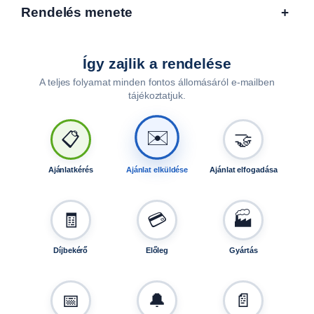
0
Rendelés menete
+
0
k
g
Így zajlik a rendelése
/
A teljes folyamat minden fontos állomásáról e-mailben
p
tájékoztatjuk.
á
r
✉️
,
📋
🤝
2
1
Ajánlatkérés
Ajánlat elküldése
Ajánlat elfogadása
5
m
m
🧾
💳
🏭
s
z
Díjbekérő
Előleg
Gyártás
é
l
e
📅
🔔
📄
s