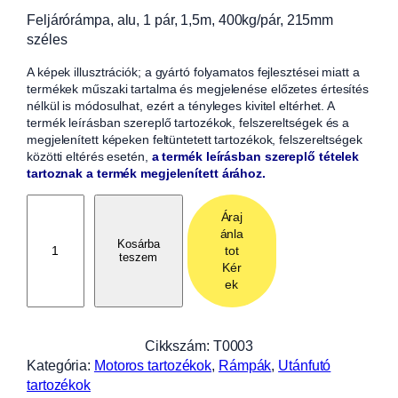
Feljárórámpa, alu, 1 pár, 1,5m, 400kg/pár, 215mm
széles
A képek illusztrációk; a gyártó folyamatos fejlesztései miatt a
termékek műszaki tartalma és megjelenése előzetes értesítés
nélkül is módosulhat, ezért a tényleges kivitel eltérhet. A
termék leírásban szereplő tartozékok, felszereltségek és a
megjelenített képeken feltüntetett tartozékok, felszereltségek
közötti eltérés esetén,
a termék leírásban szereplő tételek
tartoznak a termék megjelenített árához.
F
Áraj
e
ánla
l
Kosárba
tot
teszem
j
Kér
á
ek
r
ó
r
Cikkszám:
T0003
á
Kategória:
Motoros tartozékok
, 
Rámpák
, 
Utánfutó
m
tartozékok