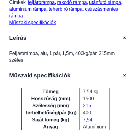
p
Címkék:
feljárórámpa
, 
rakodó rámpa
, 
utánfutó rámpa
, 
a
alumínium rámpa
, 
teherbíró rámpa
, 
csúszásmentes
s
rámpa
í
Műszaki specifikációk
n
,
+
Leírás
a
l
Feljárórámpa, alu, 1 pár, 1,5m, 400kg/pár, 215mm
u
széles
,
1
p
+
Műszaki specifikációk
á
r
Tömeg
7.54 kg
Attribútumok
Érték
,
Hosszúság (mm)
1500
1
Szélesség (mm)
215
,
Terhelhetőség/pár (kg)
400
5
Saját tömeg (kg)
7,54
m
Anyag
Alumínium
,
4