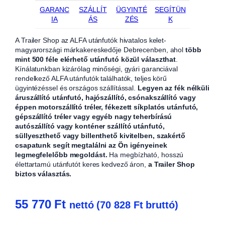
GARANC
SZÁLLÍT
ÜGYINTÉ
SEGÍTÜN
IA
ÁS
ZÉS
K
A Trailer Shop az ALFA utánfutók hivatalos kelet-
magyarországi márkakereskedője Debrecenben, ahol
több
mint 500 féle elérhető utánfutó közül választhat
.
Kínálatunkban kizárólag minőségi, gyári garanciával
rendelkező ALFA utánfutók találhatók, teljes körű
ügyintézéssel és országos szállítással.
Legyen az fék nélküli
áruszállító utánfutó, hajószállító, csónakszállító vagy
éppen motorszállító tréler, fékezett síkplatós utánfutó,
gépszállító tréler vagy egyéb nagy teherbírású
autószállító vagy konténer szállító utánfutó,
süllyeszthető vagy billenthető kivitelben, szakértő
csapatunk segít megtalálni az Ön igényeinek
legmegfelelőbb megoldást.
Ha megbízható, hosszú
élettartamú utánfutót keres kedvező áron,
a Trailer Shop
biztos választás.
55 770
Ft
nettó (
70 828
Ft
bruttó)