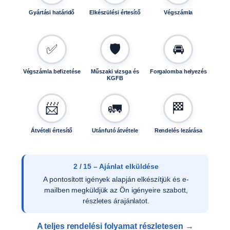
k
Gyártási határidő
Elkészülési értesítő
Végszámla
ö
t
ő
✅
🛡️
🚘
e
l
e
Végszámla befizetése
Műszaki vizsga és
Forgalomba helyezés
KGFB
m
e
k
📨
🚛
🏁
k
e
Átvételi értesítő
Utánfutó átvétele
Rendelés lezárása
l
T
0
2 / 15 – Ajánlat elküldése
0
A pontosított igények alapján elkészítjük és e-
0
mailben megküldjük az Ön igényeire szabott,
3
részletes árajánlatot.
m
e
A teljes rendelési folyamat részletesen →
n