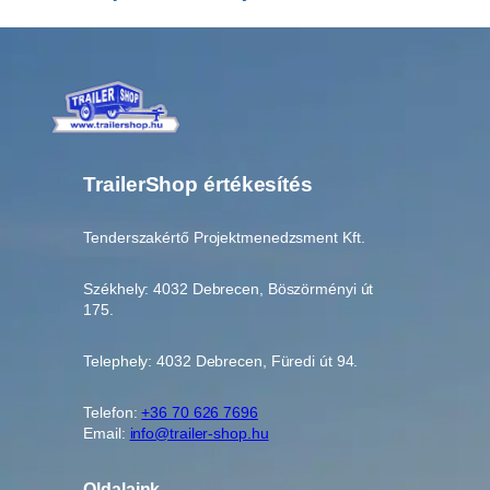
n
y
i
s
é
g
TrailerShop értékesítés
Tenderszakértő Projektmenedzsment Kft.
Székhely: 4032 Debrecen, Böszörményi út
175.
Telephely: 4032 Debrecen, Füredi út 94.
Telefon:
+36 70 626 7696
Email:
info@trailer-shop.hu
Oldalaink