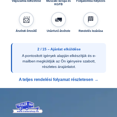
Végszámla befizetése
Műszaki vizsga és
Forgalomba helyezés
l
KGFB
h
a
📨
🚛
🏁
t
ó
A
Átvételi értesítő
Utánfutó átvétele
Rendelés lezárása
L
F
A
2 / 15 – Ajánlat elküldése
1
A pontosított igények alapján elkészítjük és e-
2
mailben megküldjük az Ön igényeire szabott,
5
részletes árajánlatot.
1
6
A teljes rendelési folyamat részletesen →
M
P
*
A
L
F
A