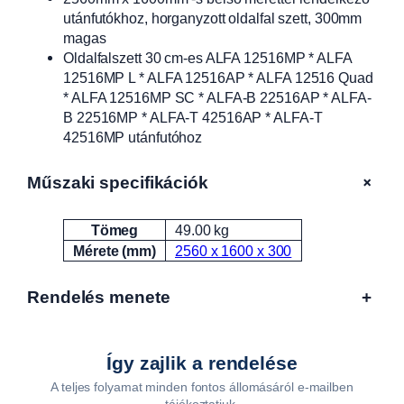
m
utánfutókhoz, horganyzott oldalfal szett, 300mm
-
magas
e
Oldalfalszett 30 cm-es ALFA 12516MP * ALFA
s
12516MP L * ALFA 12516AP * ALFA 12516 Quad
,
* ALFA 12516MP SC * ALFA-B 22516AP * ALFA-
e
B 22516MP * ALFA-T 42516AP * ALFA-T
g
42516MP utánfutóhoz
y
ú
t
+
Műszaki specifikációk
t
a
Tömeg
49.00 kg
Attribútumok
Érték
l
Mérete (mm)
2560 x 1600 x 300
o
l
Rendelés menete
+
d
a
l
f
Így zajlik a rendelése
a
A teljes folyamat minden fontos állomásáról e-mailben
l