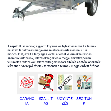
A képek illusztrációk; a gyártó folyamatos fejlesztései miatt a termék
műszaki tartalma és megjelenése előzetes értesítés nélkül is
módosulhat, ezért a tényleges kivitel eltérhet. A termék leírásban
szereplő tartozékok, felszereltségek és a megjelenített képeken
feltüntetett tartozékok, felszereltségek közötti
eltérés esetén
,
a termék
leírásban szereplő tételek tartoznak a termék megjelenített árához.
GARANC
SZÁLLÍT
ÜGYINTÉ
SEGÍTÜN
IA
ÁS
ZÉS
K