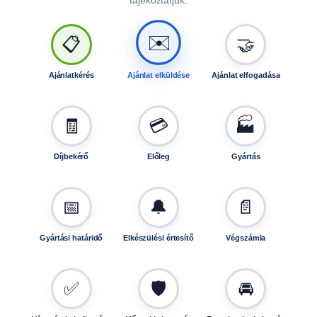
tájékoztatjuk.
m
a
✉️
📋
🤝
g
a
s
Ajánlatkérés
Ajánlat elküldése
Ajánlat elfogadása
í
t
ó
🧾
💳
🏭
k
é
Díjbekérő
Előleg
Gyártás
n
t
i
📅
🔔
📄
s
h
Gyártási határidő
Elkészülési értesítő
Végszámla
a
s
z
✅
🛡️
🚘
n
á