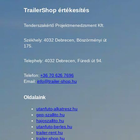
1
TrailerShop értékesítés
2
5
Tenderszakértő Projektmenedzsment Kft.
1
6
Székhely: 4032 Debrecen, Böszörményi út
M
175.
P
L
Telephely: 4032 Debrecen, Füredi út 94.
*
A
L
Telefon:
+36 70 626 7696
Email:
info@trailer-shop.hu
F
A
1
Oldalaink
2
utanfuto-alkatresz.hu
5
gep-szallito.hu
1
hajoszallito.hu
6
utanfuto-berles.hu
A
trailer-rent.hu
P
trailer-shop.hu