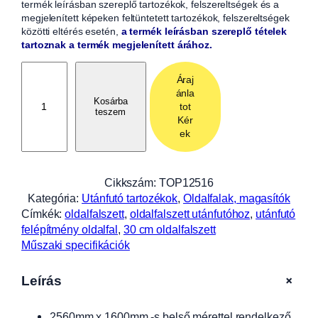
termék leírásban szereplő tartozékok, felszereltségek és a
megjelenített képeken feltüntetett tartozékok, felszereltségek
közötti eltérés esetén,
a termék leírásban szereplő tételek
tartoznak a termék megjelenített árához.
O
Áraj
l
ánla
d
Kosárba
tot
teszem
a
Kér
l
ek
f
a
l
Cikkszám:
TOP12516
s
Kategória:
Utánfutó tartozékok
, 
Oldalfalak, magasítók
z
Címkék:
oldalfalszett
, 
oldalfalszett utánfutóhoz
, 
utánfutó
e
felépítmény oldalfal
, 
30 cm oldalfalszett
t
Műszaki specifikációk
t
3
+
Leírás
0
c
2560mm x 1600mm -s belső mérettel rendelkező