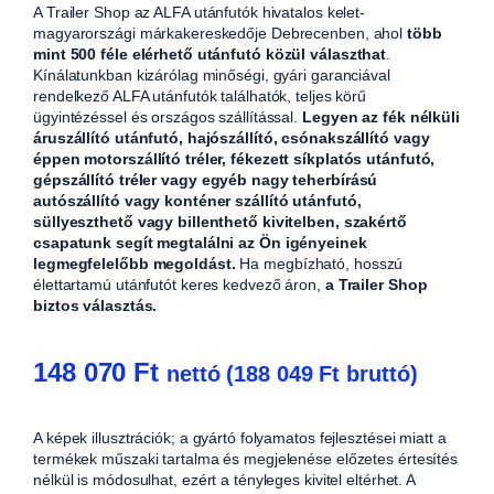
A Trailer Shop az ALFA utánfutók hivatalos kelet-
magyarországi márkakereskedője Debrecenben, ahol
több
mint 500 féle elérhető utánfutó közül választhat
.
Kínálatunkban kizárólag minőségi, gyári garanciával
rendelkező ALFA utánfutók találhatók, teljes körű
ügyintézéssel és országos szállítással.
Legyen az fék nélküli
áruszállító utánfutó, hajószállító, csónakszállító vagy
éppen motorszállító tréler, fékezett síkplatós utánfutó,
gépszállító tréler vagy egyéb nagy teherbírású
autószállító vagy konténer szállító utánfutó,
süllyeszthető vagy billenthető kivitelben, szakértő
csapatunk segít megtalálni az Ön igényeinek
legmegfelelőbb megoldást.
Ha megbízható, hosszú
élettartamú utánfutót keres kedvező áron,
a Trailer Shop
biztos választás.
148 070
Ft
nettó (
188 049
Ft
bruttó)
A képek illusztrációk; a gyártó folyamatos fejlesztései miatt a
termékek műszaki tartalma és megjelenése előzetes értesítés
nélkül is módosulhat, ezért a tényleges kivitel eltérhet. A