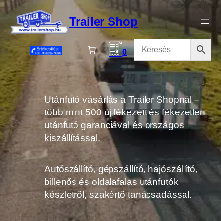
Ugrás
a
Trailer Shop
tartalomhoz
0
Utánfutó vásárlás a Trailer Shopnál –
több mint 500 új fékezett és fékezetlen
utánfutó garanciával és országos
kiszállítással.
Autószállító, gépszállító, hajószállító,
billenős és oldalafalas utánfutók
készletről, szakértő tanácsadással.