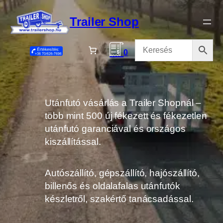
Ugrás
a
Trailer Shop
tartalomhoz
0
Utánfutó vásárlás a Trailer Shopnál –
több mint 500 új fékezett és fékezetlen
utánfutó garanciával és országos
kiszállítással.
Autószállító, gépszállító, hajószállító,
billenős és oldalafalas utánfutók
készletről, szakértő tanácsadással.