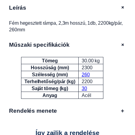
r
+
Leírás
á
m
Fém hegesztett rámpa, 2,3m hosszú, 1db, 2200kg/pár,
p
260mm
a
,
2
+
Műszaki specifikációk
,
3
Tömeg
30.00 kg
Attribútumok
Érték
m
Hosszúság (mm)
2300
h
Szélesség (mm)
260
o
Terhelhetőség/pár (kg)
2200
s
Saját tömeg (kg)
30
s
Anyag
Acél
z
ú
,
Rendelés menete
+
1
d
b
Így zajlik a rendelése