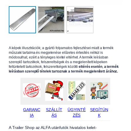
A képek illusztrációk; a gyártó folyamatos fejlesztései miatt a termék
műszaki tartalma és megjelenése előzetes értesítés nélkül is
módosulhat, ezért a tényleges kivitel eltérhet. A termék leírásban
szereplő tartozékok, felszereltségek és a megjelenített képeken
feltüntetett tartozékok, felszereltségek közötti
eltérés esetén
,
a termék
leírásban szereplő tételek tartoznak a termék megjelenített árához.
GARANC
SZÁLLÍT
ÜGYINTÉ
SEGÍTÜN
IA
ÁS
ZÉS
K
A Trailer Shop az ALFA utánfutók hivatalos kelet-