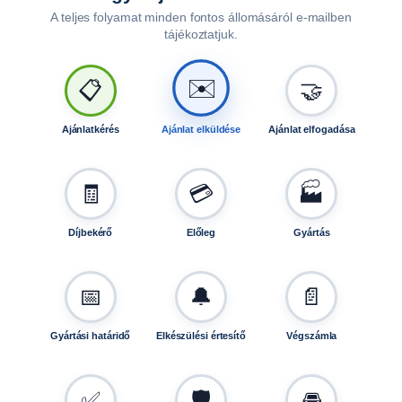
,
A teljes folyamat minden fontos állomásáról e-mailben
2
tájékoztatjuk.
2
0
✉️
0
📋
🤝
k
g
Ajánlatkérés
Ajánlat elküldése
Ajánlat elfogadása
/
p
á
🧾
💳
🏭
r
,
Díjbekérő
Előleg
Gyártás
2
6
0
📅
🔔
📄
m
m
Gyártási határidő
Elkészülési értesítő
Végszámla
T
0
0
✅
🛡️
🚘
5