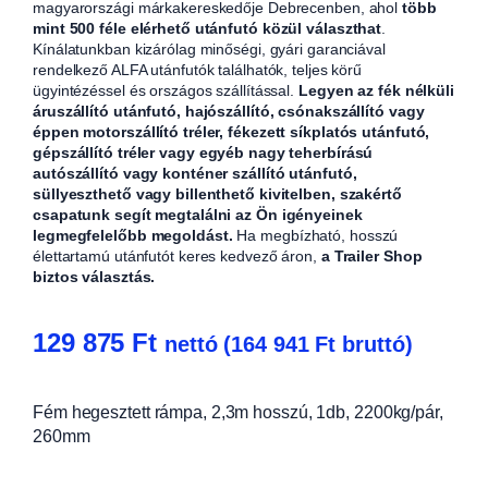
magyarországi márkakereskedője Debrecenben, ahol
több
mint 500 féle elérhető utánfutó közül választhat
.
Kínálatunkban kizárólag minőségi, gyári garanciával
rendelkező ALFA utánfutók találhatók, teljes körű
ügyintézéssel és országos szállítással.
Legyen az fék nélküli
áruszállító utánfutó, hajószállító, csónakszállító vagy
éppen motorszállító tréler, fékezett síkplatós utánfutó,
gépszállító tréler vagy egyéb nagy teherbírású
autószállító vagy konténer szállító utánfutó,
süllyeszthető vagy billenthető kivitelben, szakértő
csapatunk segít megtalálni az Ön igényeinek
legmegfelelőbb megoldást.
Ha megbízható, hosszú
élettartamú utánfutót keres kedvező áron,
a Trailer Shop
biztos választás.
129 875
Ft
nettó (
164 941
Ft
bruttó)
Fém hegesztett rámpa, 2,3m hosszú, 1db, 2200kg/pár,
260mm