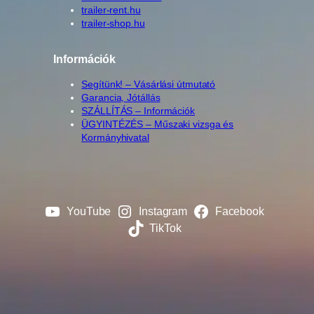
trailer-rent.hu
trailer-shop.hu
Információk
Segítünk! – Vásárlási útmutató
Garancia, Jótállás
SZÁLLÍTÁS – Információk
ÜGYINTÉZÉS – Műszaki vizsga és
Kormányhivatal
YouTube
Instagram
Facebook
TikTok