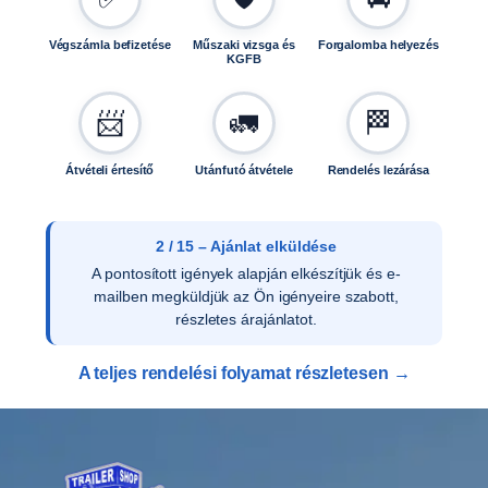
0
m
Végszámla befizetése
Műszaki vizsga és
Forgalomba helyezés
KGFB
e
n
n
📨
🚛
🏁
y
i
Átvételi értesítő
Utánfutó átvétele
Rendelés lezárása
s
é
g
2 / 15 – Ajánlat elküldése
A pontosított igények alapján elkészítjük és e-
mailben megküldjük az Ön igényeire szabott,
részletes árajánlatot.
A teljes rendelési folyamat részletesen →