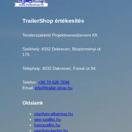
TrailerShop értékesítés
Tenderszakértő Projektmenedzsment Kft.
Székhely: 4032 Debrecen, Böszörményi út
175.
Telephely: 4032 Debrecen, Füredi út 94.
Telefon:
+36 70 626 7696
Email:
info@trailer-shop.hu
Oldalaink
utanfuto-alkatresz.hu
gep-szallito.hu
hajoszallito.hu
utanfuto-berles.hu