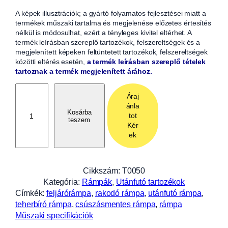
A képek illusztrációk; a gyártó folyamatos fejlesztései miatt a
termékek műszaki tartalma és megjelenése előzetes értesítés
nélkül is módosulhat, ezért a tényleges kivitel eltérhet. A
termék leírásban szereplő tartozékok, felszereltségek és a
megjelenített képeken feltüntetett tartozékok, felszereltségek
közötti eltérés esetén,
a termék leírásban szereplő tételek
tartoznak a termék megjelenített árához.
F
Áraj
é
ánla
m
Kosárba
tot
teszem
h
Kér
e
ek
g
e
s
Cikkszám:
T0050
z
Kategória:
Rámpák
, 
Utánfutó tartozékok
t
Címkék:
feljárórámpa
, 
rakodó rámpa
, 
utánfutó rámpa
, 
e
teherbíró rámpa
, 
csúszásmentes rámpa
, 
rámpa
t
Műszaki specifikációk
t