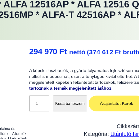
* ALFA 12516AP * ALFA 12516 Q
2516MP * ALFA-T 42516AP * AL
294 970
Ft
nettó (
374 612
Ft
brutt
A képek illusztrációk; a gyártó folyamatos fejlesztései m
nélkül is módosulhat, ezért a tényleges kivitel eltérhet. 
megjelenített képeken feltüntetett tartozékok, felszerelts
tartoznak a termék megjelenített árához.
O
Árajánlatot Kérek
Kosárba teszem
l
d
a
Cikkszá
artalma és
l
Kategória:
Utánfutó ta
ltérhet. A termék
f
tetett tartozékok,