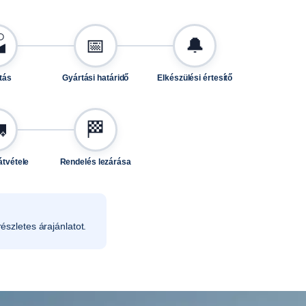

📅
🔔
tás
Gyártási határidő
Elkészülési értesítő

🏁
átvétele
Rendelés lezárása
észletes árajánlatot.