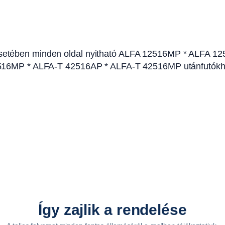
z
a
l
s
ó esetében minden oldal nyitható ALFA 12516MP * ALFA
ó
16MP * ALFA-T 42516AP * ALFA-T 42516MP utánfutók
k
e
r
e
k
e
s
u
t
á
n
Így zajlik a rendelése
f
u