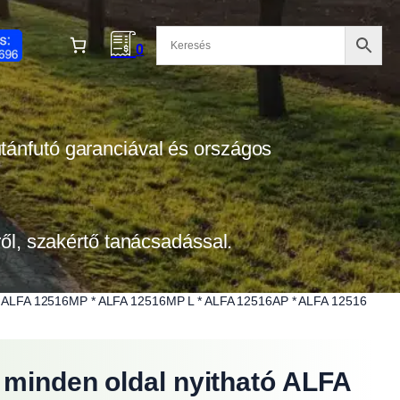
0
 utánfutó garanciával és országos
tről, szakértő tanácsadással.
ható ALFA 12516MP * ALFA 12516MP L * ALFA 12516AP * ALFA 12516
n minden oldal nyitható ALFA