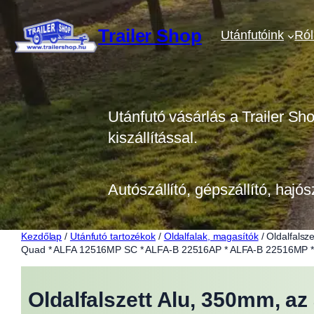
Ugrás
a
Trailer Shop
Utánfutóink
Ró
tartalomhoz
Utánfutó vásárlás a Trailer Sh
kiszállítással.
Autószállító, gépszállító, hajós
Kezdőlap
/
Utánfutó tartozékok
/
Oldalfalak, magasítók
/ Oldalfals
Quad * ALFA 12516MP SC * ALFA-B 22516AP * ALFA-B 22516MP 
Oldalfalszett Alu, 350mm, az