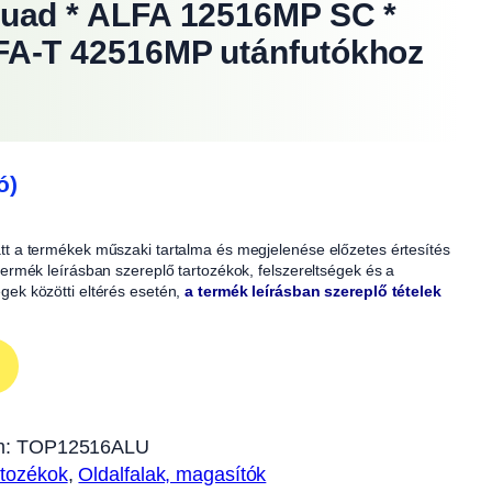
uad * ALFA 12516MP SC *
FA-T 42516MP utánfutókhoz
ó)
iatt a termékek műszaki tartalma és megjelenése előzetes értesítés
A termék leírásban szereplő tartozékok, felszereltségek és a
égek közötti eltérés esetén,
a termék leírásban szereplő tételek
m:
TOP12516ALU
rtozékok
, 
Oldalfalak, magasítók