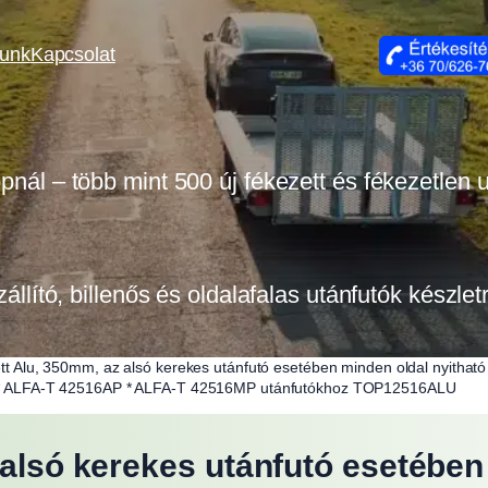
lunk
Kapcsolat
opnál – több mint 500 új fékezett és fékezetlen
zállító, billenős és oldalafalas utánfutók készle
zett Alu, 350mm, az alsó kerekes utánfutó esetében minden oldal nyit
* ALFA-T 42516AP * ALFA-T 42516MP utánfutókhoz TOP12516ALU
 alsó kerekes utánfutó esetébe