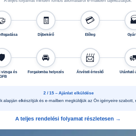
A teljes folyamat minden fontos állomásáról e-mailben tájékoztatjuk.
t
ó
🤝
🧾
💳

e
s
elfogadása
Díjbekérő
Előleg
Gyár
e
t
é
🛡️
🚘
📨

b
e
 vizsga és
Forgalomba helyezés
Átvételi értesítő
Utánfutó 
n
GFB
m
i
2 / 15 – Ajánlat elküldése
n
ek alapján elkészítjük és e-mailben megküldjük az Ön igényeire szabott, r
d
e
A teljes rendelési folyamat részletesen →
n
o