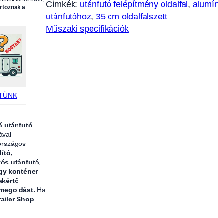
Címkék:
utánfutó felépítmény oldalfal
, 
alumín
artoznak a
a
utánfutóhoz
, 
35 cm oldalfalszett
l
Műszaki specifikációk
s
z
e
t
t
A
TÜNK
l
u
ő utánfutó
,
ával
3
 országos
lító,
5
tós utánfutó,
0
agy konténer
m
akértő
 megoldást.
Ha
m
railer Shop
,
a