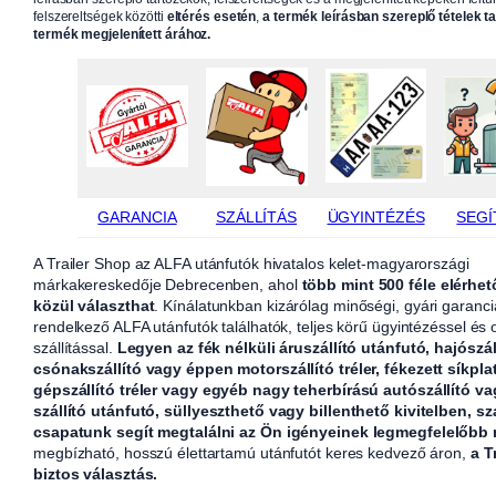
felszereltségek közötti
eltérés esetén
,
a termék leírásban szereplő tételek t
termék megjelenített árához.
GARANCIA
SZÁLLÍTÁS
ÜGYINTÉZÉS
SEGÍ
A Trailer Shop az ALFA utánfutók hivatalos kelet-magyarországi
márkakereskedője Debrecenben, ahol
több mint 500 féle elérhet
közül választhat
. Kínálatunkban kizárólag minőségi, gyári garanci
rendelkező ALFA utánfutók találhatók, teljes körű ügyintézéssel és
szállítással.
Legyen az fék nélküli áruszállító utánfutó, hajószál
csónakszállító vagy éppen motorszállító tréler, fékezett síkpla
gépszállító tréler vagy egyéb nagy teherbírású autószállító v
szállító utánfutó, süllyeszthető vagy billenthető kivitelben, sz
csapatunk segít megtalálni az Ön igényeinek legmegfelelőbb
megbízható, hosszú élettartamú utánfutót keres kedvező áron,
a T
biztos választás.