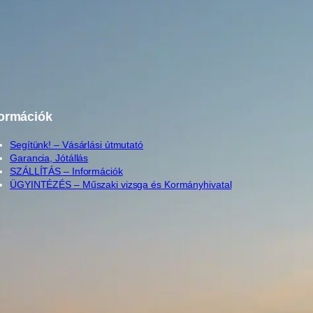
formációk
Segítünk! – Vásárlási útmutató
Garancia, Jótállás
SZÁLLÍTÁS – Információk
ÜGYINTÉZÉS – Műszaki vizsga és Kormányhivatal