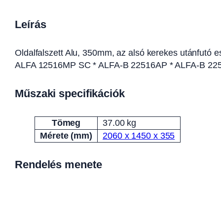
Leírás
Oldalfalszett Alu, 350mm, az alsó kerekes utánfut
ALFA 12516MP SC * ALFA-B 22516AP * ALFA-B 225
Műszaki specifikációk
Tömeg
37.00 kg
Attribútumok
Érték
Mérete (mm)
2060 x 1450 x 355
Rendelés menete