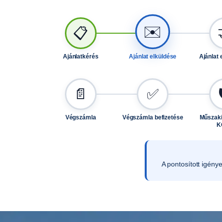
✉️
📋
Ajánlatkérés
Ajánlat elküldése
Ajánlat 
📄
✅
Végszámla
Végszámla befizetése
Műszaki
K
A pontosított igény