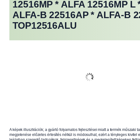
12516MP * ALFA 12516MP L 
ALFA-B 22516AP * ALFA-B 2
TOP12516ALU
A képek illusztrációk; a gyártó folyamatos fejlesztései miatt a termék műszaki t
megjelenése előzetes értesítés nélkül is módosulhat, ezért a tényleges kivitel e
leírásban szereplő tartozékok, felszereltségek és a megjelenített képeken feltün