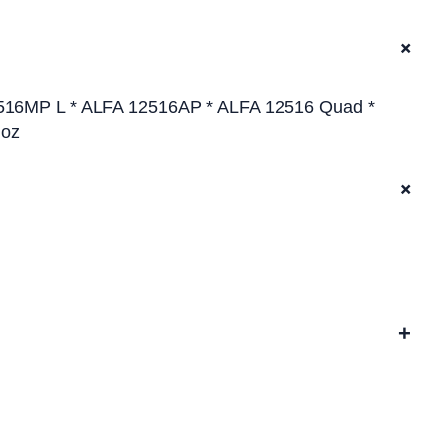
+
 12516MP L * ALFA 12516AP * ALFA 12516 Quad *
hoz
+
+