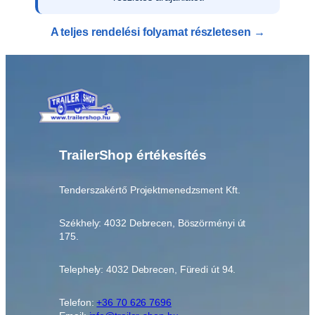
0
0
A teljes rendelési folyamat részletesen →
3
m
e
n
n
y
i
s
TrailerShop értékesítés
é
g
Tenderszakértő Projektmenedzsment Kft.
Székhely: 4032 Debrecen, Böszörményi út
175.
Telephely: 4032 Debrecen, Füredi út 94.
Telefon:
+36 70 626 7696