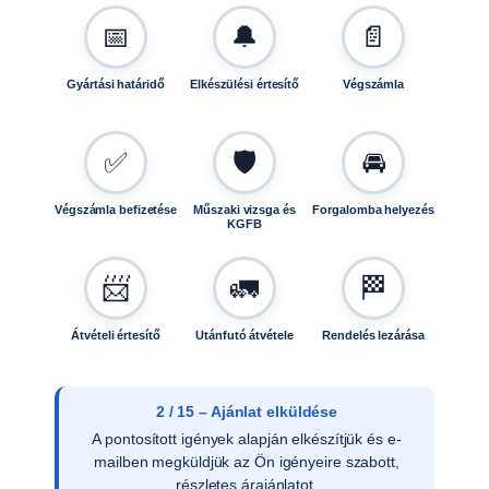
k
📅
🔔
📄
o
s
z
Gyártási határidő
Elkészülési értesítő
Végszámla
t
á
s
✅
🛡️
🚘
ú
f
Végszámla befizetése
Műszaki vizsga és
Forgalomba helyezés
KGFB
e
l
n
📨
🚛
🏁
i
k
Átvételi értesítő
Utánfutó átvétele
Rendelés lezárása
h
e
z
2 / 15 – Ajánlat elküldése
.
A pontosított igények alapján elkészítjük és e-
S
mailben megküldjük az Ön igényeire szabott,
0
részletes árajánlatot.