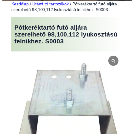
Kezdőlap
/
Utánfutó tartozékok
/ Pótkeréktartó futó aljára
szerelhető 98,100,112 lyukosztású felnikhez. S0003
Pótkeréktartó futó aljára
szerelhető 98,100,112 lyukosztású
felnikhez. S0003