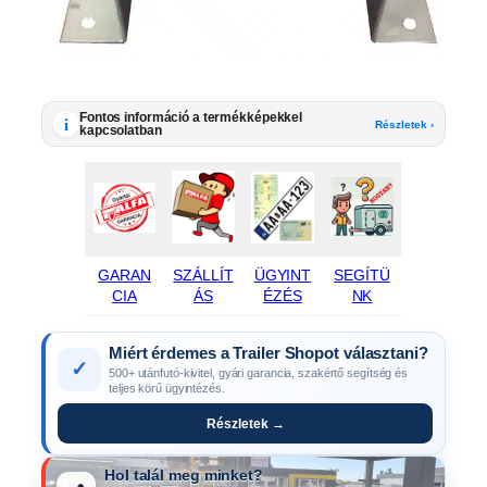
Fontos információ a termékképekkel
i
Részletek ›
kapcsolatban
GARAN
SZÁLLÍT
ÜGYINT
SEGÍTÜ
CIA
ÁS
ÉZÉS
NK
Miért érdemes a Trailer Shopot választani?
✓
500+ utánfutó-kivitel, gyári garancia, szakértő segítség és
teljes körű ügyintézés.
Részletek →
Hol talál meg minket?