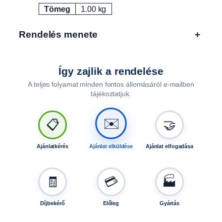
Tömeg
1.00 kg
r
Attribútumok
Érték
e
l
Rendelés menete
+
h
e
t
Így zajlik a rendelése
ő
A teljes folyamat minden fontos állomásáról e-mailben
9
tájékoztatjuk.
8
,
1
✉️
📋
🤝
0
0
Ajánlatkérés
Ajánlat elküldése
Ajánlat elfogadása
,
1
1
🧾
💳
🏭
2
l
Díjbekérő
Előleg
Gyártás
y
u