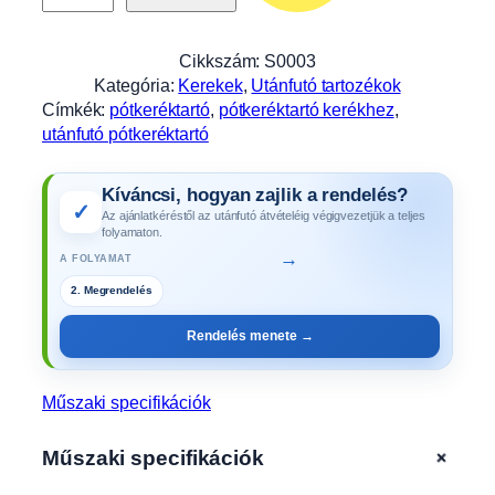
r
é
k
Cikkszám:
S0003
t
Kategória:
Kerekek
, 
Utánfutó tartozékok
a
Címkék:
pótkeréktartó
, 
pótkeréktartó kerékhez
, 
r
utánfutó pótkeréktartó
t
ó
Kíváncsi, hogyan zajlik a rendelés?
f
✓
Az ajánlatkéréstől az utánfutó átvételéig végigvezetjük a teljes
u
folyamaton.
t
→
A FOLYAMAT
ó
2. Megrendelés
a
l
Rendelés menete →
j
á
r
Műszaki specifikációk
a
s
+
Műszaki specifikációk
z
e