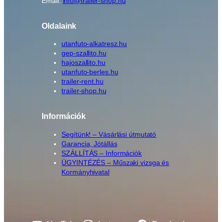
Email:
info@trailer-shop.hu
Oldalaink
utanfuto-alkatresz.hu
gep-szallito.hu
hajoszallito.hu
utanfuto-berles.hu
trailer-rent.hu
trailer-shop.hu
Információk
Segítünk! – Vásárlási útmutató
Garancia, Jótállás
SZÁLLÍTÁS – Információk
ÜGYINTÉZÉS – Műszaki vizsga és
Kormányhivatal