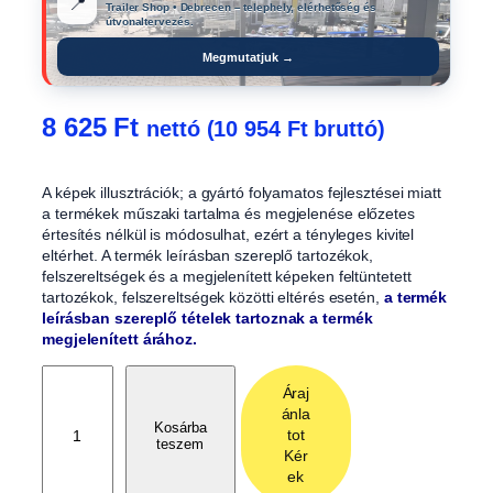
📍
Trailer Shop • Debrecen – telephely, elérhetőség és
útvonaltervezés.
Megmutatjuk →
8 625
Ft
nettó (
10 954
Ft
bruttó)
A képek illusztrációk; a gyártó folyamatos fejlesztései miatt
a termékek műszaki tartalma és megjelenése előzetes
értesítés nélkül is módosulhat, ezért a tényleges kivitel
eltérhet. A termék leírásban szereplő tartozékok,
felszereltségek és a megjelenített képeken feltüntetett
tartozékok, felszereltségek közötti eltérés esetén,
a termék
leírásban szereplő tételek tartoznak a termék
megjelenített árához.
P
Áraj
ó
ánla
t
Kosárba
tot
teszem
k
Kér
e
ek