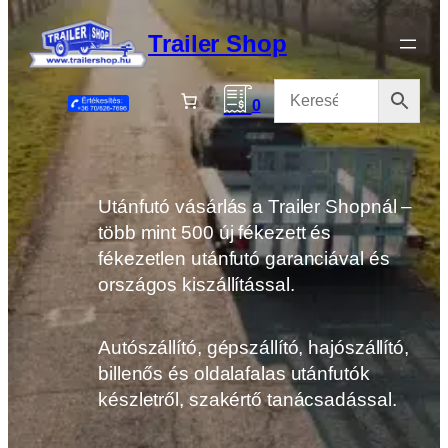
Ugrás
a
Trailer Shop
tartalomhoz
0
Utánfutó vásárlás a Trailer Shopnál –
több mint 500 új fékezett és
fékezetlen utánfutó garanciával és
országos kiszállítással.
Autószállító, gépszállító, hajószállító,
billenős és oldalafalas utánfutók
készletről, szakértő tanácsadással.