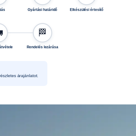
tás
Gyártási határidő
Elkészülési értesítő

🏁
átvétele
Rendelés lezárása
észletes árajánlatot.