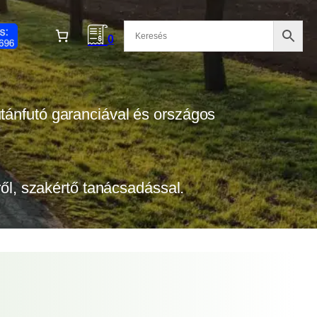
0
 utánfutó garanciával és országos
tről, szakértő tanácsadással.