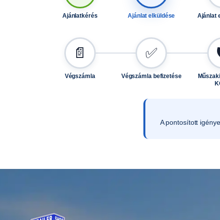
Ajánlatkérés
Ajánlat elküldése
Ajánlat 
📄
✅
Végszámla
Végszámla befizetése
Műszaki
K
A pontosított igény