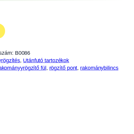
szám:
B0086
rögzítés
, 
Utánfutó tartozékok
akományyrögzítő fül
, 
rögzítő pont
, 
rakománybilincs