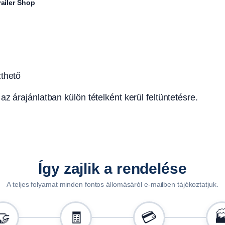
railer Shop
l
a
t
ó
b
a
zthető
s
ü
z árajánlatban külön tételként kerül feltüntetésre.
l
l
y
e
s
Így zajlik a rendelése
z
t
A teljes folyamat minden fontos állomásáról e-mailben tájékoztatjuk.
h
e
🤝
🧾
💳

t