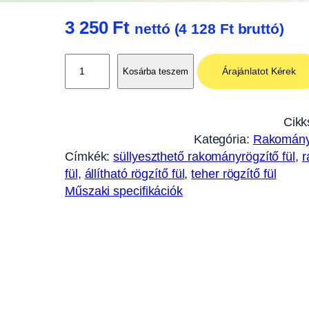
3 250
Ft
nettó (
4 128
Ft
bruttó)
S
Árajánlatot Kérek
Kosárba teszem
ü
l
l
Cikk
y
Kategória:
Rakomány
e
Címkék:
süllyeszthető rakományrögzítő fül
, 
r
s
fül
, 
állítható rögzítő fül
, 
teher rögzítő fül
z
Műszaki specifikációk
t
h
e
t
ő
R
a