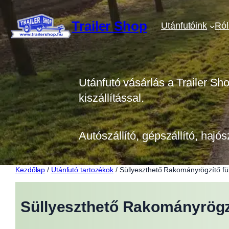
Ugrás
a
Trailer Shop
Utánfutóink
Ró
tartalomhoz
Utánfutó vásárlás a Trailer Sh
kiszállítással.
Autószállító, gépszállító, hajós
Kezdőlap
/
Utánfutó tartozékok
/ Süllyeszthető Rakományrögzítő fül
Süllyeszthető Rakományrögzít