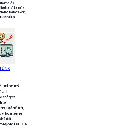
artalma és
k
ltérhet. A termék
o
tetett tartozékok,
artoznak a
m
á
n
y
r
ö
g
z
TÜNK
í
t
ő utánfutó
ő
ával
 országos
f
lító,
ü
tós utánfutó,
l
agy konténer
–
akértő
 megoldást.
Ha
p