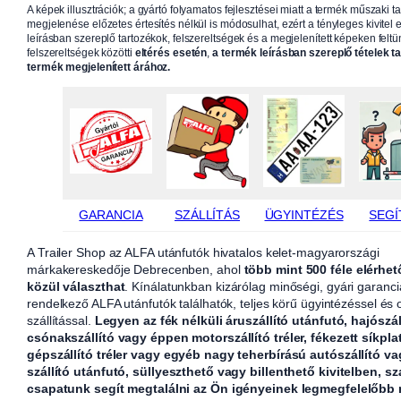
A képek illusztrációk; a gyártó folyamatos fejlesztései miatt a termék műszaki t
megjelenése előzetes értesítés nélkül is módosulhat, ezért a tényleges kivitel e
leírásban szereplő tartozékok, felszereltségek és a megjelenített képeken feltün
felszereltségek közötti
eltérés esetén
,
a termék leírásban szereplő tételek t
termék megjelenített árához.
GARANCIA
SZÁLLÍTÁS
ÜGYINTÉZÉS
SEGÍ
A Trailer Shop az ALFA utánfutók hivatalos kelet-magyarországi
márkakereskedője Debrecenben, ahol
több mint 500 féle elérhet
közül választhat
. Kínálatunkban kizárólag minőségi, gyári garanci
rendelkező ALFA utánfutók találhatók, teljes körű ügyintézéssel és
szállítással.
Legyen az fék nélküli áruszállító utánfutó, hajószál
csónakszállító vagy éppen motorszállító tréler, fékezett síkpla
gépszállító tréler vagy egyéb nagy teherbírású autószállító v
szállító utánfutó, süllyeszthető vagy billenthető kivitelben, sz
csapatunk segít megtalálni az Ön igényeinek legmegfelelőbb