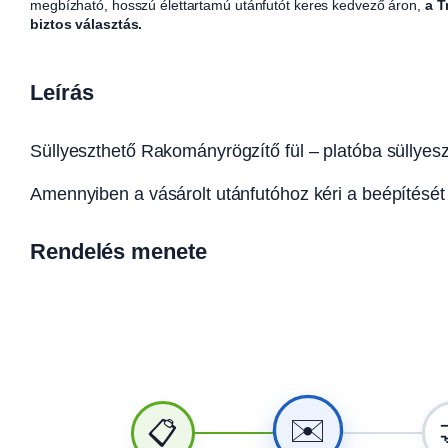
megbízható, hosszú élettartamú utánfutót keres kedvező áron,
a T
biztos választás.
Leírás
Süllyeszthető Rakományrögzítő fül – platóba süllyes
Amennyiben a vásárolt utánfutóhoz kéri a beépítését a
Rendelés menete
✉️
📋