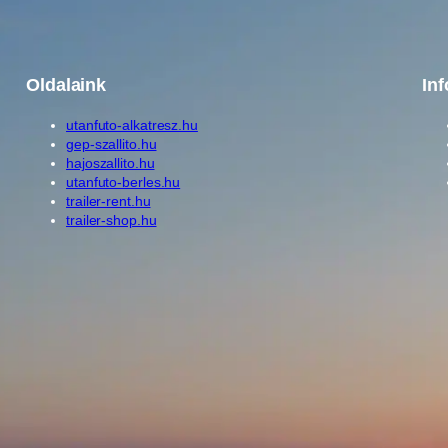
Oldalaink
In
utanfuto-alkatresz.hu
gep-szallito.hu
hajoszallito.hu
utanfuto-berles.hu
trailer-rent.hu
trailer-shop.hu