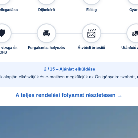
ő
elfogadása
Díjbekérő
Előleg
Gyár
m
e
n
🛡️
🚘
📨

n
y
 vizsga és
Forgalomba helyezés
Átvételi értesítő
Utánfutó 
i
GFB
s
é
2 / 15 – Ajánlat elküldése
g
ek alapján elkészítjük és e-mailben megküldjük az Ön igényeire szabott, r
A teljes rendelési folyamat részletesen →