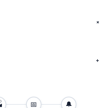
+
+

📅
🔔