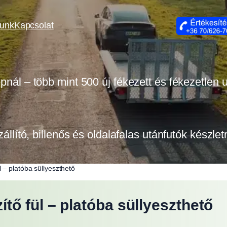
lunk
Kapcsolat
opnál – több mint 500 új fékezett és fékezetlen
zállító, billenős és oldalafalas utánfutók készle
 – platóba süllyeszthető
ő fül – platóba süllyeszthető