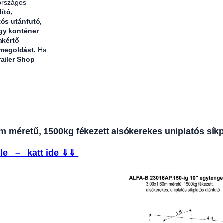
 országos
lító,
tós utánfutó,
agy konténer
akértő
 megoldást.
Ha
railer Shop
 méretű, 1500kg fékezett alsókerekes uniplatós síkp
le – katt ide ⇓⇓