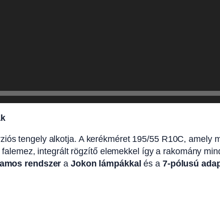
ak
iós tengely alkotja. A kerékméret 195/55 R10C, amely megf
lt falemez, integrált rögzítő elemekkel így a rakomány mi
llamos rendszer
a
Jokon lámpákkal
és a
7-pólusú adap