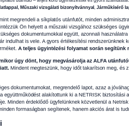
iplatós utánfutó – teljes körű ügyintézéssel és gyors szállítással
atlappal, Műszaki vizsgálati bizonyítvánnyal
,
Járműkísérő la
int megrendeli a síkplatós utánfutót, minden adminisztrat
intézzük Ön helyett a műszaki vizsgához szükséges ügyinté
zükséges dokumentumokkal együtt, azonnali használatra ké
ár indulhat is vele. A gyors értékesítési rendszerünkne
erméket.
A teljes ügyintézési folyamat során segítün
mikor úgy dönt, hogy megvásárolja az ALFA utánfutó
iatt.
Mindent megteszünk, hogy időt takarítson meg, és
séges dokumentumokat, megrendelő lapot, azaz a jóváhag
a együttműködést alakítottunk ki a NETRISK biztosítási al
ője. Minden érdeklődő ügyfelünknek közvetlenül a Netrisk
inden formaságban segítenek, hanem akciós árat is tudnak
i