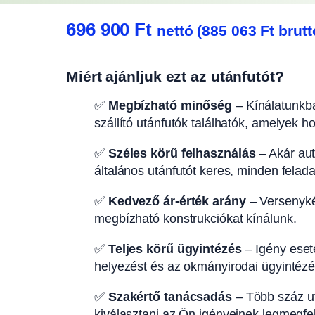
696 900
Ft
nettó (
885 063
Ft
brutt
Miért ajánljuk ezt az utánfutót?
✅
Megbízható minőség
– Kínálatunkba
szállító utánfutók találhatók, amelyek h
✅
Széles körű felhasználás
– Akár autó
általános utánfutót keres, minden felad
✅
Kedvező ár-érték arány
– Versenyké
megbízható konstrukciókat kínálunk.
✅
Teljes körű ügyintézés
– Igény eseté
helyezést és az okmányirodai ügyintézés
✅
Szakértő tanácsadás
– Több száz ut
kiválasztani az Ön igényeinek legmegfel