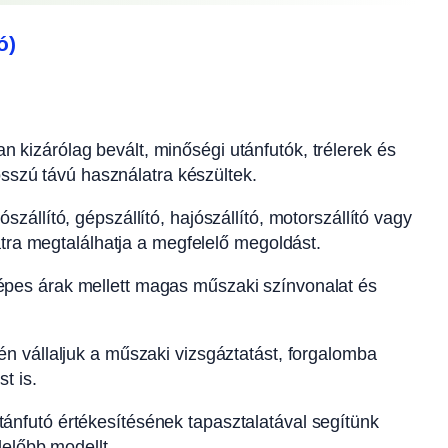
ó)
n kizárólag bevált, minőségi utánfutók, trélerek és
osszú távú használatra készültek.
szállító, gépszállító, hajószállító, motorszállító vagy
atra megtalálhatja a megfelelő megoldást.
pes árak mellett magas műszaki színvonalat és
n vállaljuk a műszaki vizsgáztatást, forgalomba
t is.
ánfutó értékesítésének tapasztalatával segítünk
előbb modellt.