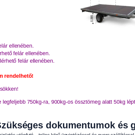
lár ellenében.
rhető felár ellenében.
lérhető felár ellenében.
m rendelhető!
csökken!
e legfeljebb 750kg-ra, 900kg-os össztömeg alatt 50kg lé
Szükséges dokumentumok és gy