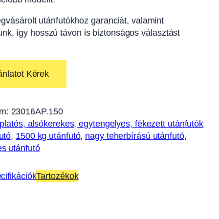
gvásárolt utánfutókhoz garanciát, valamint
tunk, így hosszú távon is biztonságos választást
ánlatot Kérek
m:
23016AP.150
 platós, alsókerekes, egytengelyes, fékezett utánfutók
utó
, 
1500 kg utánfutó
, 
nagy teherbírású utánfutó
, 
s utánfutó
cifikációk
Tartozékok