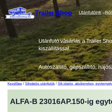
Ugrás
a
Trailer Shop
Utánfutóink
Ró
tartalomhoz
Utánfutó vásárlás a Trailer Sh
kiszállítással.
Autószállító, gépszállító, hajós
Kezdőlap
/
Síkplatós utánfutók
/
Sík platós, alsókerekes, egytengely
ALFA-B 23016AP.150-ig egyt