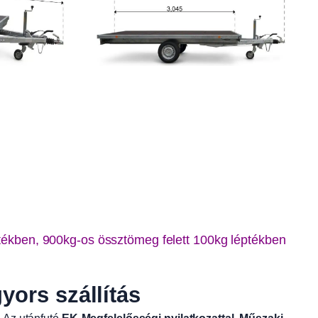
ptékben, 900kg-os össztömeg felett 100kg léptékben
ors szállítás