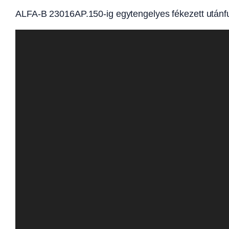
ALFA-B 23016AP.150-ig egytengelyes fékezett után
Videólejátszó