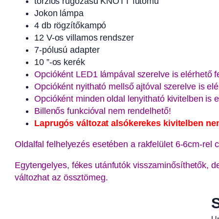
torziós rugózású KNOTT futómű
Jokon lámpa
4 db rögzítőkampó
12 V-os villamos rendszer
7-pólusú adapter
10 ”-os kerék
Opcióként LED1 lámpával szerelve is elérhető fe
Opcióként nyitható mellső ajtóval szerelve is elé
Opcióként minden oldal lenyitható kivitelben is e
Billenős funkcióval nem rendelhető!
Laprugós változat alsókerekes kivitelben ne
Oldalfal felhelyezés esetében a rakfelület 6-6cm-rel 
Egytengelyes, fékes utánfutók visszaminősíthetők, d
változhat az össztömeg.