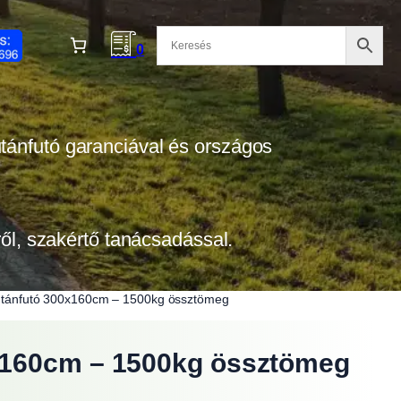
0
 utánfutó garanciával és országos
tről, szakértő tanácsadással.
 utánfutó 300x160cm – 1500kg össztömeg
0x160cm – 1500kg össztömeg