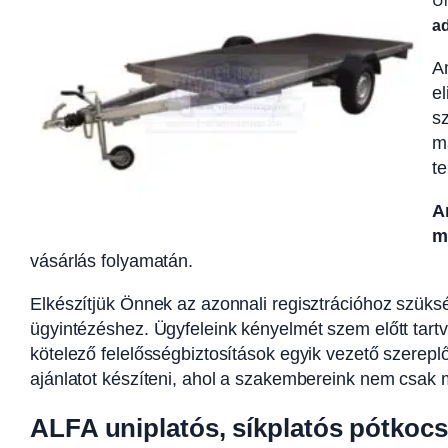
Un
ad
Am
el
s
m
t
A
m
vásárlás folyamatán.
Elkészítjük Önnek az azonnali regisztrációhoz szük
ügyintézéshez. Ügyfeleink kényelmét szem előtt tartv
kötelező felelősségbiztosítások egyik vezető szerepl
ajánlatot készíteni, ahol a szakembereink nem csak m
ALFA uniplatós, síkplatós pótkocs