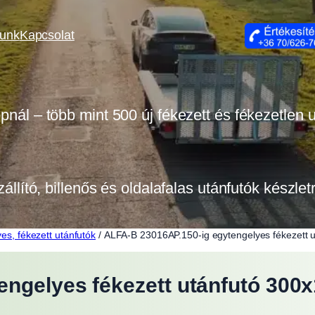
lunk
Kapcsolat
opnál – több mint 500 új fékezett és fékezetlen
zállító, billenős és oldalafalas utánfutók készle
es, fékezett utánfutók
/ ALFA-B 23016AP.150-ig egytengelyes fékezett
engelyes fékezett utánfutó 30