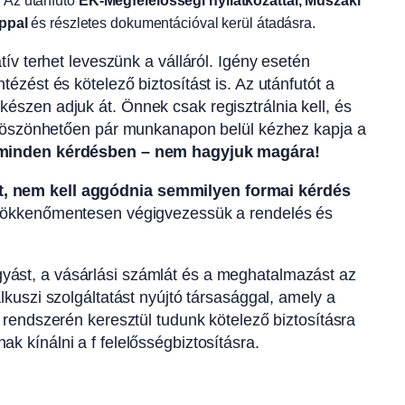
. Az utánfutó
EK-Megfelelősségi nyilatkozattal, Műszaki
ppal
és részletes dokumentációval kerül átadásra.
ív terhet leveszünk a válláról. Igény esetén
zést és kötelező biztosítást is. Az utánfutót a
szen adjuk át. Önnek csak regisztrálnia kell, és
k köszönhetően pár munkanapon belül kézhez kapja a
k minden kérdésben – nem hagyjuk magára!
t, nem kell aggódnia semmilyen formai kérdés
 zökkenőmentesen végigvezessük a rendelés és
yást, a vásárlási számlát és a meghatalmazást az
kuszi szolgáltatást nyújtó társasággal, amely a
 rendszerén keresztül tudunk kötelező biztosításra
 kínálni a f felelősségbiztosításra.