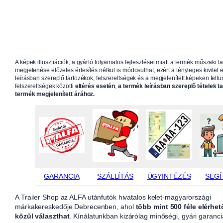
A képek illusztrációk; a gyártó folyamatos fejlesztései miatt a termék műszaki t
megjelenése előzetes értesítés nélkül is módosulhat, ezért a tényleges kivitel e
leírásban szereplő tartozékok, felszereltségek és a megjelenített képeken feltün
felszereltségek közötti
eltérés esetén
,
a termék leírásban szereplő tételek t
termék megjelenített árához.
GARANCIA
SZÁLLÍTÁS
ÜGYINTÉZÉS
SEGÍ
A Trailer Shop az ALFA utánfutók hivatalos kelet-magyarországi
márkakereskedője Debrecenben, ahol
több mint 500 féle elérhet
közül választhat
. Kínálatunkban kizárólag minőségi, gyári garanci