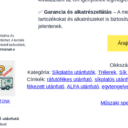
✅
Garancia és alkatrészellátás
– A me
tartozékokat és alkatrészeket is biztosí
jelentenek.
artalma és
ltérhet. A termék
Áraj
tetett tartozékok,
artoznak a
Cikkszá
Kategória:
Síkplatós utánfutók
, 
Trélerek
, 
Sík
Címkék:
ráfutófékes utánfutó
, 
síkplatós utánf
fékezett utánfutó
, 
ALFA utánfutó
, 
egytengelye
TÜNK
Műszaki spe
ő utánfutó
ával