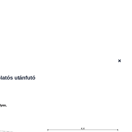
+
latós utánfutó