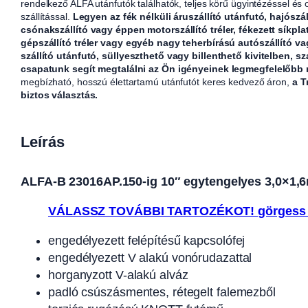
rendelkező ALFA utánfutók találhatók, teljes körű ügyintézéssel és
szállítással.
Legyen az fék nélküli áruszállító utánfutó, hajószál
csónakszállító vagy éppen motorszállító tréler, fékezett síkpla
gépszállító tréler vagy egyéb nagy teherbírású autószállító v
szállító utánfutó, süllyeszthető vagy billenthető kivitelben, sz
csapatunk segít megtalálni az Ön igényeinek legmegfelelőbb
megbízható, hosszú élettartamú utánfutót keres kedvező áron,
a T
biztos választás.
Leírás
ALFA-B 23016AP.150-ig 10″ egytengelyes 3,0×1,6m
VÁLASSZ TOVÁBBI TARTOZÉKOT! görgess 
engedélyezett felépítésű kapcsolófej
engedélyezett V alakú vonórudazattal
horganyzott V-alakú alváz
padló csúszásmentes, rétegelt falemezből