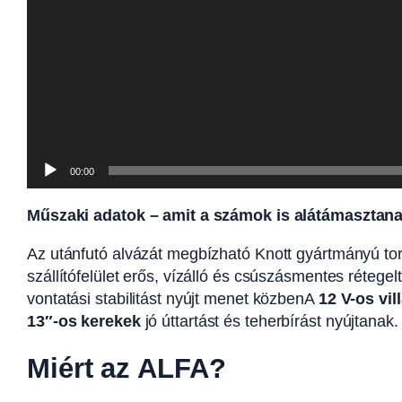
00:00
Műszaki adatok – amit a számok is alátámasztan
Az utánfutó alvázát megbízható Knott gyártmányú torz
szállítófelület erős, vízálló és csúszásmentes rétege
vontatási stabilitást nyújt menet közbenA
12 V-os vi
13″-os kerekek
jó úttartást és teherbírást nyújtanak.
Miért az ALFA?