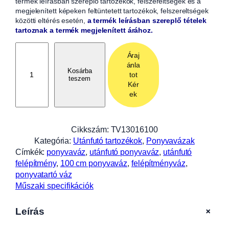
termék leírásban szereplő tartozékok, felszereltségek és a
megjelenített képeken feltüntetett tartozékok, felszereltségek
közötti eltérés esetén,
a termék leírásban szereplő tételek
tartoznak a termék megjelenített árához.
P
Áraj
o
ánla
n
Kosárba
tot
teszem
y
Kér
v
ek
a
v
á
Cikkszám:
TV13016100
z
Kategória:
Utánfutó tartozékok
, 
Ponyvavázak
1
Címkék:
ponyvaváz
, 
utánfutó ponyvaváz
, 
utánfutó
0
felépítmény
, 
100 cm ponyvaváz
, 
felépítményváz
, 
0
ponyvatartó váz
c
Műszaki specifikációk
m
-
+
Leírás
e
s