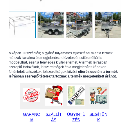
A képek illusztrációk; a gyártó folyamatos fejlesztései miatt a termék
műszaki tartalma és megjelenése előzetes értesítés nélkül is
módosulhat, ezért a tényleges kivitel eltérhet. A termék leírásban
szereplő tartozékok, felszereltségek és a megjelenített képeken
feltüntetett tartozékok, felszereltségek közötti
eltérés esetén
,
a termék
leírásban szereplő tételek tartoznak a termék megjelenített árához.
GARANC
SZÁLLÍT
ÜGYINTÉ
SEGÍTÜN
IA
ÁS
ZÉS
K