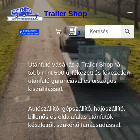
Ugrás
a
Trailer Shop
tartalomhoz
0
Utánfutó vásárlás a Trailer Shopnál –
több mint 500 új fékezett és fékezetlen
utánfutó garanciával és országos
kiszállítással.
Autószállító, gépszállító, hajószállító,
billenős és oldalafalas utánfutók
készletről, szakértő tanácsadással.