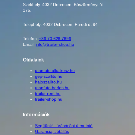
Székhely: 4032 Debrecen, Böszörményi út
175.
Telephely: 4032 Debrecen, Füredi út 94.
Telefon:
+36 70 626 7696
Email:
info@trailer-shop.hu
Oldalaink
utanfuto-alkatresz.hu
gep-szallito.hu
hajoszallito.hu
utanfuto-berles.hu
trailer-rent.hu
trailer-shop.hu
Információk
Segítünk! – Vásárlási útmutató
Garancia, Jótállás