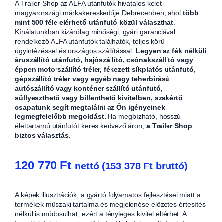
A Trailer Shop az ALFA utánfutók hivatalos kelet-
magyarországi márkakereskedője Debrecenben, ahol
több
mint 500 féle elérhető utánfutó közül választhat
.
Kínálatunkban kizárólag minőségi, gyári garanciával
rendelkező ALFA utánfutók találhatók, teljes körű
ügyintézéssel és országos szállítással.
Legyen az fék nélküli
áruszállító utánfutó, hajószállító, csónakszállító vagy
éppen motorszállító tréler, fékezett síkplatós utánfutó,
gépszállító tréler vagy egyéb nagy teherbírású
autószállító vagy konténer szállító utánfutó,
süllyeszthető vagy billenthető kivitelben, szakértő
csapatunk segít megtalálni az Ön igényeinek
legmegfelelőbb megoldást.
Ha megbízható, hosszú
élettartamú utánfutót keres kedvező áron,
a Trailer Shop
biztos választás.
120 770
Ft
nettó (
153 378
Ft
bruttó)
A képek illusztrációk; a gyártó folyamatos fejlesztései miatt a
termékek műszaki tartalma és megjelenése előzetes értesítés
nélkül is módosulhat, ezért a tényleges kivitel eltérhet. A