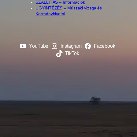
SZÁLLÍTÁS – Információk
ÜGYINTÉZÉS – Műszaki vizsga és
Kormányhivatal
YouTube
Instagram
Facebook
TikTok