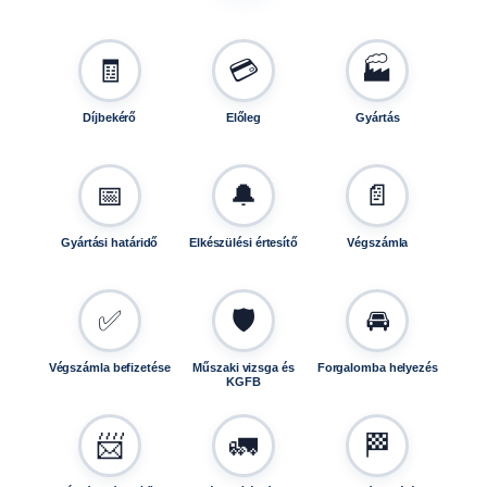
6
u
t
🧾
💳
🏭
á
n
Díjbekérő
Előleg
Gyártás
f
u
t
📅
🔔
📄
ó
h
Gyártási határidő
Elkészülési értesítő
Végszámla
o
z
T
✅
🛡️
🚘
V
1
Végszámla befizetése
Műszaki vizsga és
Forgalomba helyezés
3
KGFB
0
1
📨
🚛
🏁
6
1