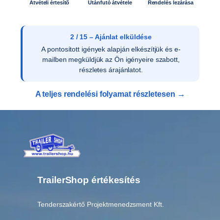
0
Átvételi értesítő
Utánfutó átvétele
Rendelés lezárása
0
m
e
2 / 15 – Ajánlat elküldése
n
A pontosított igények alapján elkészítjük és e-
n
mailben megküldjük az Ön igényeire szabott,
y
részletes árajánlatot.
i
s
A teljes rendelési folyamat részletesen →
é
g
TrailerShop értékesítés
Tenderszakértő Projektmenedzsment Kft.