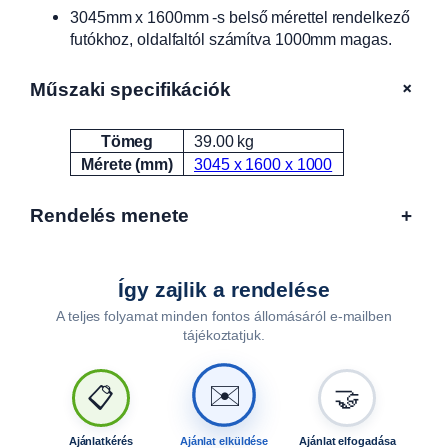
3045mm x 1600mm -s belső mérettel rendelkező
A
futókhoz, oldalfaltól számítva 1000mm magas.
L
F
A
+
Műszaki specifikációk
1
3
Tömeg
39.00 kg
Attribútumok
Érték
0
Mérete (mm)
3045 x 1600 x 1000
1
6
Rendelés menete
+
,
2
3
0
Így zajlik a rendelése
1
A teljes folyamat minden fontos állomásáról e-mailben
6
tájékoztatjuk.
,
4
✉️
📋
🤝
3
0
1
Ajánlatkérés
Ajánlat elküldése
Ajánlat elfogadása