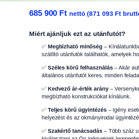
685 900
Ft
nettó (
871 093
Ft
brutt
Miért ajánljuk ezt az utánfutót?
✅
Megbízható minőség
– Kínálatunkba
szállító utánfutók találhatók, amelyek h
✅
Széles körű felhasználás
– Akár autó
általános utánfutót keres, minden felad
✅
Kedvező ár-érték arány
– Versenyké
megbízható konstrukciókat kínálunk.
✅
Teljes körű ügyintézés
– Igény eseté
helyezést és az okmányirodai ügyintézés
✅
Szakértő tanácsadás
– Több száz ut
kiválasztani az Ön igényeinek legmegfel