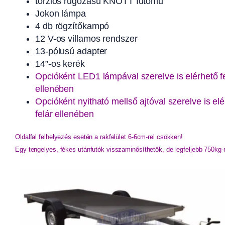
torziós rugózású KNOTT futómű
Jokon lámpa
4 db rögzítőkampó
12 V-os villamos rendszer
13-pólusú adapter
14”-os kerék
Opcióként LED1 lámpával szerelve is elérhető f
ellenében
Opcióként nyitható mellső ajtóval szerelve is el
felár ellenében
Oldalfal felhelyezés esetén a rakfelület 6-6cm-rel csökken!
Egy tengelyes, fékes utánfutók visszaminősíthetők, de legfeljebb 750kg