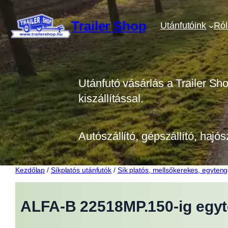
Ugrás
a
Trailer Shop
Utánfutóink
Ró
tartalomhoz
Utánfutó vásárlás a Trailer Sh
kiszállítással.
Autószállító, gépszállító, hajós
Kezdőlap
/
Síkplatós utánfutók
/
Sík platós, mellsőkerekes, egyteng
ALFA-B 22518MP.150-ig egyt