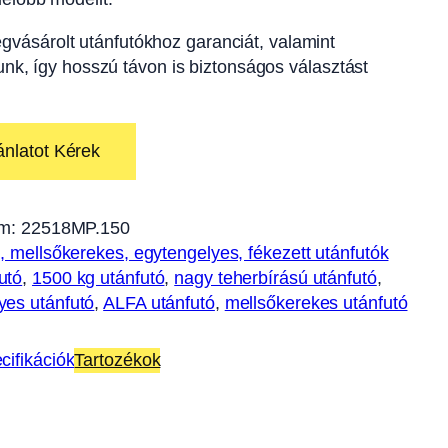
gvásárolt utánfutókhoz garanciát, valamint
tunk, így hosszú távon is biztonságos választást
ánlatot Kérek
m:
22518MP.150
s, mellsőkerekes, egytengelyes, fékezett utánfutók
utó
, 
1500 kg utánfutó
, 
nagy teherbírású utánfutó
, 
yes utánfutó
, 
ALFA utánfutó
, 
mellsőkerekes utánfutó
cifikációk
Tartozékok