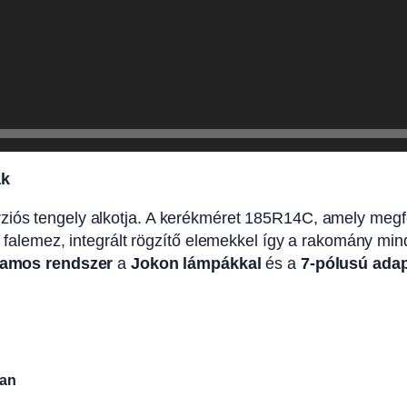
ak
iós tengely alkotja. A kerékméret 185R14C, amely megfelel
lt falemez, integrált rögzítő elemekkel így a rakomány mi
llamos rendszer
a
Jokon lámpákkal
és a
7-pólusú adap
ban