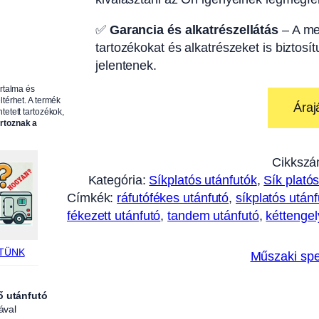
✅
Garancia és alkatrészellátás
– A me
tartozékokat és alkatrészeket is biztosí
jelentenek.
artalma és
ltérhet. A termék
Áraj
tetett tartozékok,
artoznak a
Cikkszá
Kategória:
Síkplatós utánfutók
, 
Sík plató
Címkék:
ráfutófékes utánfutó
, 
síkplatós utánf
fékezett utánfutó
, 
tandem utánfutó
, 
kéttengel
TÜNK
Műszaki spe
ő utánfutó
ával