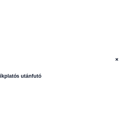
+
íkplatós utánfutó