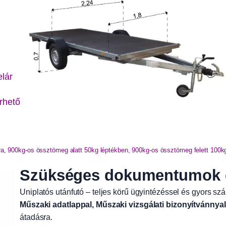
elár
érhető
-ra, 900kg-os össztömeg alatt 50kg léptékben, 900kg-os össztömeg felett 100k
Szükséges dokumentumok és
Uniplatós utánfutó – teljes körű ügyintézéssel és gyors szál
Műszaki adatlappal, Műszaki vizsgálati bizonyítvánnyal
átadásra.