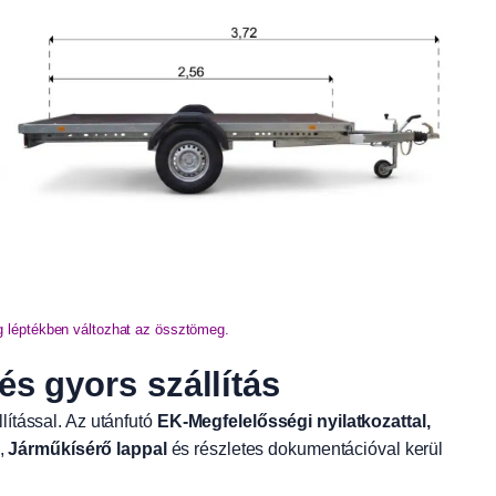
g léptékben változhat az össztömeg.
 gyors szállítás
lítással. Az utánfutó
EK-Megfelelősségi nyilatkozattal,
,
Járműkísérő lappal
és részletes dokumentációval kerül