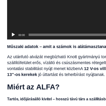
00:00
Műszaki adatok – amit a számok is alátámasztan
Az utánfutó alvázát megbízható Knott gyártmányú torz
szállítófelület erős, vízálló és csúszásmentes rétege
vontatási stabilitást nyújt menet közbenA
12 V-os vi
13″-os kerekek
jó úttartást és teherbírást nyújtanak.
Miért az ALFA?
Tartós, időjárásálló kivitel – hosszú távú társ a szállítás