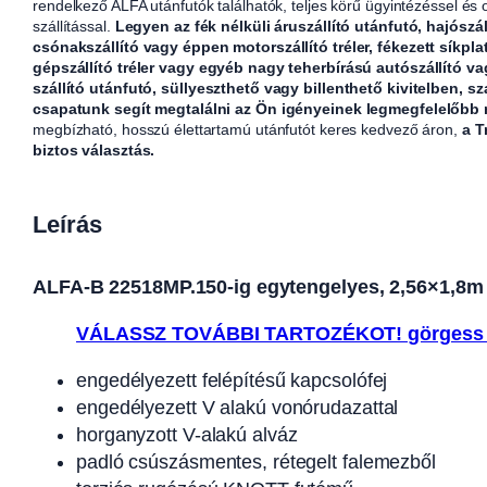
rendelkező ALFA utánfutók találhatók, teljes körű ügyintézéssel és
szállítással.
Legyen az fék nélküli áruszállító utánfutó, hajószál
csónakszállító vagy éppen motorszállító tréler, fékezett síkpla
gépszállító tréler vagy egyéb nagy teherbírású autószállító v
szállító utánfutó, süllyeszthető vagy billenthető kivitelben, sz
csapatunk segít megtalálni az Ön igényeinek legmegfelelőbb
megbízható, hosszú élettartamú utánfutót keres kedvező áron,
a T
biztos választás.
Leírás
ALFA-B 22518MP.150-ig egytengelyes, 2,56×1,8m mé
VÁLASSZ TOVÁBBI TARTOZÉKOT! görgess 
engedélyezett felépítésű kapcsolófej
engedélyezett V alakú vonórudazattal
horganyzott V-alakú alváz
padló csúszásmentes, rétegelt falemezből