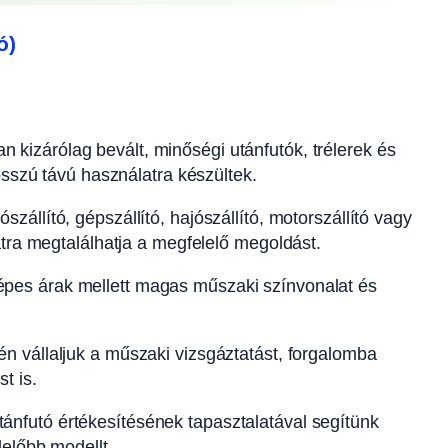
ó)
n kizárólag bevált, minőségi utánfutók, trélerek és
osszú távú használatra készültek.
szállító, gépszállító, hajószállító, motorszállító vagy
atra megtalálhatja a megfelelő megoldást.
pes árak mellett magas műszaki színvonalat és
n vállaljuk a műszaki vizsgáztatást, forgalomba
t is.
ánfutó értékesítésének tapasztalatával segítünk
előbb modellt.