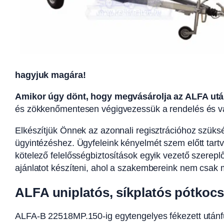
hagyjuk magára!
Amikor úgy dönt, hogy megvásárolja az ALFA utá
és zökkenőmentesen végigvezessük a rendelés és vá
Elkészítjük Önnek az azonnali regisztrációhoz szük
ügyintézéshez. Ügyfeleink kényelmét szem előtt tartv
kötelező felelősségbiztosítások egyik vezető szerepl
ajánlatot készíteni, ahol a szakembereink nem csak m
ALFA uniplatós, síkplatós pótkocs
ALFA-B 22518MP.150-ig egytengelyes fékezett utá