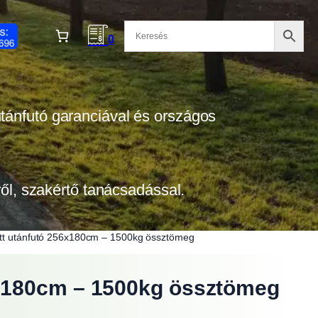
0
 utánfutó garanciával és országos
tről, szakértő tanácsadással.
tt utánfutó 256x180cm – 1500kg össztömeg
6x180cm – 1500kg össztömeg