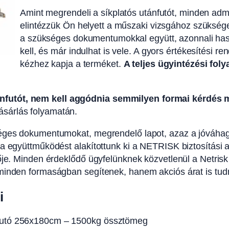
Amint megrendeli a síkplatós utánfutót, minden admin
elintézzük Ön helyett a műszaki vizsgához szükséges
a szükséges dokumentumokkal együtt, azonnali hasz
kell, és már indulhat is vele. A gyors értékesítés
kézhez kapja a terméket.
A teljes ügyintézési fo
nfutót, nem kell aggódnia semmilyen formai kérdés m
sárlás folyamatán.
séges dokumentumokat, megrendelő lapot, azaz a jóváhag
a együttműködést alakítottunk ki a NETRISK biztosítási al
ője. Minden érdeklődő ügyfelünknek közvetlenül a Netrisk
inden formaságban segítenek, hanem akciós árat is tudnak
i
nfutó 256x180cm – 1500kg össztömeg