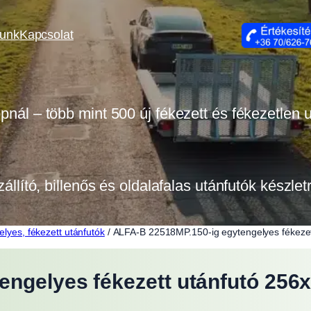
lunk
Kapcsolat
opnál – több mint 500 új fékezett és fékezetlen
zállító, billenős és oldalafalas utánfutók készle
elyes, fékezett utánfutók
/ ALFA-B 22518MP.150-ig egytengelyes fékeze
engelyes fékezett utánfutó 25