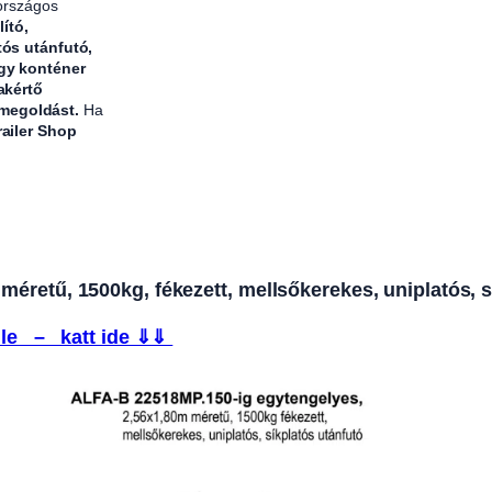
 országos
lító,
tós utánfutó,
agy konténer
akértő
 megoldást.
Ha
railer Shop
retű, 1500kg, fékezett, mellsőkerekes, uniplatós, s
le – katt ide ⇓⇓