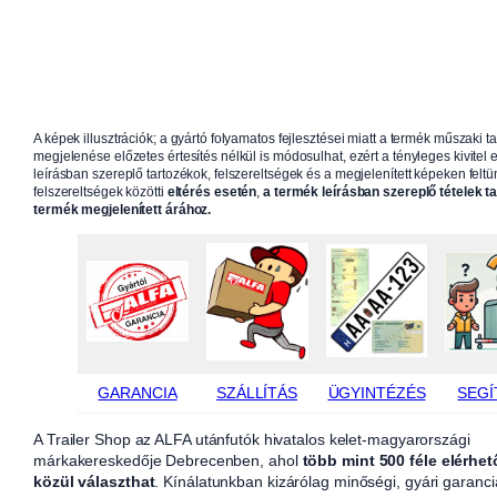
A képek illusztrációk; a gyártó folyamatos fejlesztései miatt a termék műszaki t
megjelenése előzetes értesítés nélkül is módosulhat, ezért a tényleges kivitel e
leírásban szereplő tartozékok, felszereltségek és a megjelenített képeken feltün
felszereltségek közötti
eltérés esetén
,
a termék leírásban szereplő tételek t
termék megjelenített árához.
GARANCIA
SZÁLLÍTÁS
ÜGYINTÉZÉS
SEGÍ
A Trailer Shop az ALFA utánfutók hivatalos kelet-magyarországi
márkakereskedője Debrecenben, ahol
több mint 500 féle elérhet
közül választhat
. Kínálatunkban kizárólag minőségi, gyári garanci