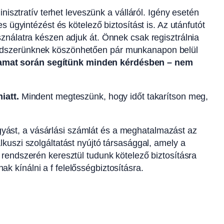
isztratív terhet leveszünk a válláról. Igény esetén
 ügyintézést és kötelező biztosítást is. Az utánfutót
nálatra készen adjuk át. Önnek csak regisztrálnia
i rendszerünknek köszönhetően pár munkanapon belül
lyamat során segítünk minden kérdésben – nem
iatt.
Mindent megteszünk, hogy időt takarítson meg,
yást, a vásárlási számlát és a meghatalmazást az
kuszi szolgáltatást nyújtó társasággal, amely a
 rendszerén keresztül tudunk kötelező biztosításra
 kínálni a f felelősségbiztosításra.