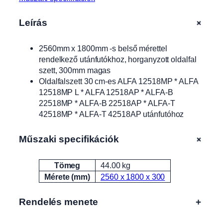
g
y
+
Leírás
ú
t
2560mm x 1800mm -s belső mérettel
t
rendelkező utánfutókhoz, horganyzott oldalfal
a
szett, 300mm magas
l
Oldalfalszett 30 cm-es ALFA 12518MP * ALFA
o
12518MP L * ALFA 12518AP * ALFA-B
l
22518MP * ALFA-B 22518AP * ALFA-T
d
42518MP * ALFA-T 42518AP utánfutóhoz
a
l
f
+
Műszaki specifikációk
a
l
Tömeg
44.00 kg
Attribútumok
Érték
m
Mérete (mm)
2560 x 1800 x 300
a
g
Rendelés menete
+
a
s