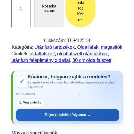
ánla
d
Kosárba
tot
teszem
a
Kér
l
ek
f
a
l
Cikkszám:
TOP12518
s
Kategória:
Utánfutó tartozékok
, 
Oldalfalak, magasítók
z
Címkék:
oldalfalszett
, 
oldalfalszett utánfutóhoz
, 
e
utánfutó felépítmény oldalfal
, 
30 cm oldalfalszett
t
t
Kíváncsi, hogyan zajlik a rendelés?
3
✓
Az ajánlatkéréstől az utánfutó átvételéig végigvezetjük a teljes
0
folyamaton.
c
→
A FOLYAMAT
m
2. Megrendelés
-
e
Teljes rendelési folyamat →
s
,
e
Műszaki specifikációk