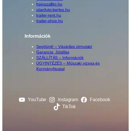
-
hajoszallito.hu
B
utanfuto-berles.hu
2
trailer-rent.hu
2
trailer-shop.hu
5
1
Információk
8
M
Segítünk! – Vásárlási útmutató
P
Garancia, Jótállás
SZÁLLÍTÁS – Információk
*
ÜGYINTÉZÉS – Műszaki vizsga és
A
Kormányhivatal
L
F
A
-
B
YouTube
Instagram
Facebook
2
TikTok
2
5
1
8