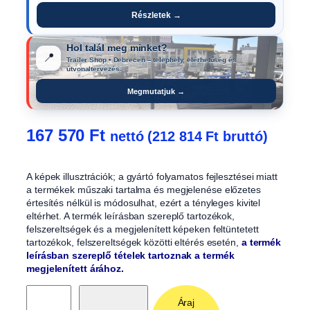
Részletek →
Hol talál meg minket?
📍
Trailer Shop • Debrecen – telephely, elérhetőség és
útvonaltervezés.
Megmutatjuk →
167 570
Ft
nettó (
212 814
Ft
bruttó)
A képek illusztrációk; a gyártó folyamatos fejlesztései miatt
a termékek műszaki tartalma és megjelenése előzetes
értesítés nélkül is módosulhat, ezért a tényleges kivitel
eltérhet. A termék leírásban szereplő tartozékok,
felszereltségek és a megjelenített képeken feltüntetett
tartozékok, felszereltségek közötti eltérés esetén,
a termék
leírásban szereplő tételek tartoznak a termék
megjelenített árához.
O
Áraj
l