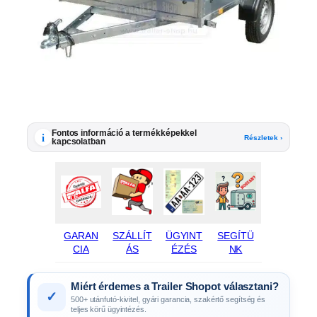
Fontos információ a termékképekkel
i
Részletek ›
kapcsolatban
GARAN
SZÁLLÍT
ÜGYINT
SEGÍTÜ
CIA
ÁS
ÉZÉS
NK
Miért érdemes a Trailer Shopot választani?
✓
500+ utánfutó-kivitel, gyári garancia, szakértő segítség és
teljes körű ügyintézés.