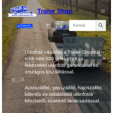
Ugrás
a
Trailer Shop
tartalomhoz
0
Utánfutó vásárlás a Trailer Shopnál –
több mint 500 új fékezett és
fékezetlen utánfutó garanciával és
országos kiszállítással.
Autószállító, gépszállító, hajószállító,
billenős és oldalafalas utánfutók
készletről, szakértő tanácsadással.