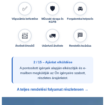
L
✅
🛡️
🚘
F
A
1
Végszámla befizetése
Műszaki vizsga és
Forgalomba helyezés
KGFB
2
5
📨
🚛
🏁
1
8
M
Átvételi értesítő
Utánfutó átvétele
Rendelés lezárása
P
*
A
2 / 15 – Ajánlat elküldése
L
A pontosított igények alapján elkészítjük és e-
F
mailben megküldjük az Ön igényeire szabott,
A
részletes árajánlatot.
1
2
A teljes rendelési folyamat részletesen →
5
1
8