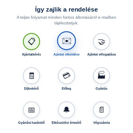
í
t
Így zajlik a rendelése
ó
A teljes folyamat minden fontos állomásáról e-mailben
k
tájékoztatjuk.
é
n
✉️
📋
🤝
t
i
s
Ajánlatkérés
Ajánlat elküldése
Ajánlat elfogadása
h
a
s
🧾
💳
🏭
z
n
Díjbekérő
Előleg
Gyártás
á
l
h
📅
🔔
📄
a
t
Gyártási határidő
Elkészülési értesítő
Végszámla
ó
A