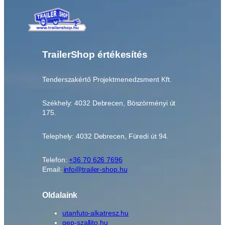
M
P
L
*
A
TrailerShop értékesítés
L
F
Tenderszakértő Projektmenedzsment Kft.
A
1
Székhely: 4032 Debrecen, Böszörményi út
2
175.
5
1
Telephely: 4032 Debrecen, Füredi út 94.
8
A
P
Telefon:
+36 70 626 7696
Email:
info@trailer-shop.hu
*
A
L
Oldalaink
F
utanfuto-alkatresz.hu
A
gep-szallito.hu