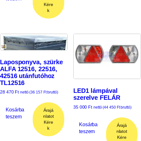
Kére
k
Laposponyva, szürke
ALFA 12516, 22516,
42516 utánfutóhoz
TL12516
LED1 lámpával
28 470
Ft
nettó (
36 157
Ft
bruttó)
szerelve FELÁR
35 000
Ft
nettó (
44 450
Ft
bruttó)
Kosárba
Árajá
teszem
nlatot
Kére
Kosárba
Árajá
k
teszem
nlatot
Kére