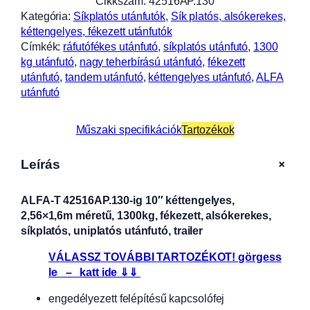
Cikkszám:
42516AP.130
Kategória:
Síkplatós utánfutók
, 
Sík platós, alsókerekes,
kéttengelyes, fékezett utánfutók
Címkék:
ráfutófékes utánfutó
, 
síkplatós utánfutó
, 
1300
kg utánfutó
, 
nagy teherbírású utánfutó
, 
fékezett
utánfutó
, 
tandem utánfutó
, 
kéttengelyes utánfutó
, 
ALFA
utánfutó
Műszaki specifikációk
Tartozékok
+
Leírás
ALFA-T 42516AP.130-ig 10″ kéttengelyes,
2,56×1,6m méretű, 1300kg, fékezett, alsókerekes,
síkplatós, uniplatós utánfutó, trailer
VÁLASSZ TOVÁBBI TARTOZÉKOT! görgess
le – katt ide ⇓⇓
engedélyezett felépítésű kapcsolófej