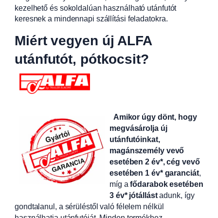
kezelhető és sokoldalúan használható utánfutót
keresnek a mindennapi szállítási feladatokra.
Miért vegyen új ALFA
utánfutót, pótkocsit?
Amikor úgy dönt, hogy
megvásárolja új
utánfutóinkat,
magánszemély vevő
esetében 2 év*, cég vevő
esetében 1 év* garanciát
,
míg a
fődarabok esetében
3 év* jótállást
adunk, így
gondtalanul, a sérüléstől való félelem nélkül
használhatja utánfutóját. Minden termékhez