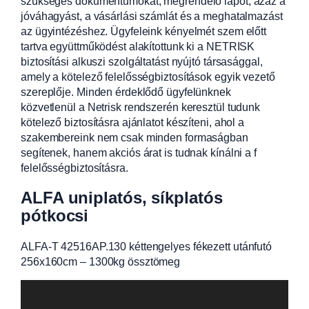
szükséges dokumentumokat, megrendelő lapot, azaz a
jóváhagyást, a vásárlási számlát és a meghatalmazást
az ügyintézéshez. Ügyfeleink kényelmét szem előtt
tartva együttműködést alakítottunk ki a NETRISK
biztosítási alkuszi szolgáltatást nyújtó társasággal,
amely a kötelező felelősségbiztosítások egyik vezető
szereplője. Minden érdeklődő ügyfelünknek
közvetlenül a Netrisk rendszerén keresztül tudunk
kötelező biztosításra ajánlatot készíteni, ahol a
szakembereink nem csak minden formaságban
segítenek, hanem akciós árat is tudnak kínálni a f
felelősségbiztosításra.
ALFA uniplatós, síkplatós
pótkocsi
ALFA-T 42516AP.130 kéttengelyes fékezett utánfutó
256x160cm – 1300kg össztömeg
Videólejátszó