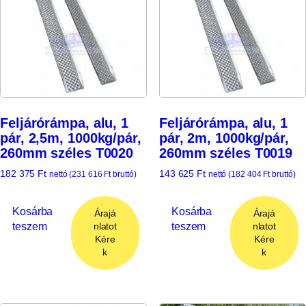
Feljárórámpa, alu, 1
Feljárórámpa, alu, 1
pár, 2,5m, 1000kg/pár,
pár, 2m, 1000kg/pár,
260mm széles T0020
260mm széles T0019
182 375
Ft
143 625
Ft
nettó (
231 616
Ft
bruttó)
nettó (
182 404
Ft
bruttó)
Kosárba
Kosárba
Árajá
Árajá
teszem
teszem
nlatot
nlatot
Kére
Kére
k
k