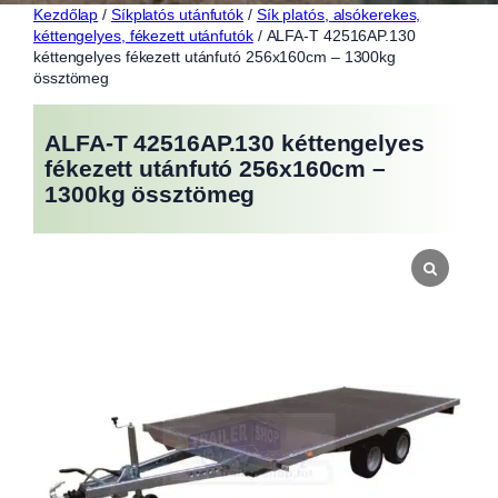
Kezdőlap
/
Síkplatós utánfutók
/
Sík platós, alsókerekes,
kéttengelyes, fékezett utánfutók
/ ALFA-T 42516AP.130
kéttengelyes fékezett utánfutó 256x160cm – 1300kg
össztömeg
ALFA-T 42516AP.130 kéttengelyes
fékezett utánfutó 256x160cm –
1300kg össztömeg