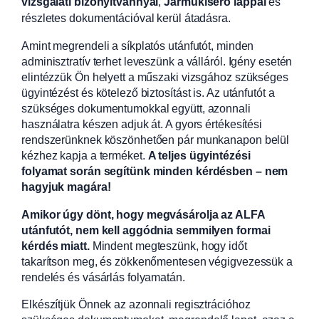
vizsgálati bizonyítvánnyal
,
Járműkísérő lappal
és
részletes dokumentációval kerül átadásra.
Amint megrendeli a síkplatós utánfutót, minden
adminisztratív terhet leveszünk a válláról. Igény esetén
elintézzük Ön helyett a műszaki vizsgához szükséges
ügyintézést és kötelező biztosítást is. Az utánfutót a
szükséges dokumentumokkal együtt, azonnali
használatra készen adjuk át. A gyors értékesítési
rendszerünknek köszönhetően pár munkanapon belül
kézhez kapja a terméket.
A teljes ügyintézési
folyamat során segítünk minden kérdésben – nem
hagyjuk magára!
Amikor úgy dönt, hogy megvásárolja az ALFA
utánfutót, nem kell aggódnia semmilyen formai
kérdés miatt.
Mindent megteszünk, hogy időt
takarítson meg, és zökkenőmentesen végigvezessük a
rendelés és vásárlás folyamatán.
Elkészítjük Önnek az azonnali regisztrációhoz