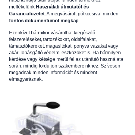
mellékelünk
Használati útmutatót és
Garanciafüzetet.
A
megvásárolt pótkocsival minden
fontos dokumentumot megkap
.
Ezenkívül bármikor vásárolhat kiegészítő
felszereléseket, tartozékokat, oldalfalakat,
támasztókereket, magasítókat, ponyva vázakat vagy
akár lopásgátló védelmi eszközöket is. Ha bármilyen
kérdése vagy kétsége merül fel az utánfutó használata
során, mindig forduljon szakembereinkhez. Szívesen
megadnak minden információt és mindent
elmagyaráznak.