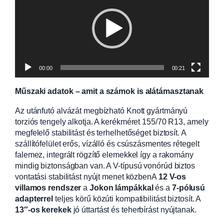
00:00
00:21
Műszaki adatok – amit a számok is alátámasztanak
Az utánfutó alvázát megbízható Knott gyártmányú
torziós tengely alkotja. A kerékméret 155/70 R13, amely
megfelelő stabilitást és terhelhetőséget biztosít. A
szállítófelület erős, vízálló és csúszásmentes rétegelt
falemez, integrált rögzítő elemekkel így a rakomány
mindig biztonságban van. A V-típusú vonórúd biztos
vontatási stabilitást nyújt menet közbenA
12 V-os
villamos rendszer
a
Jokon lámpákkal
és a
7-pólusú
adapterrel
teljes körű közúti kompatibilitást biztosít. A
13″-os kerekek
jó úttartást és teherbírást nyújtanak.