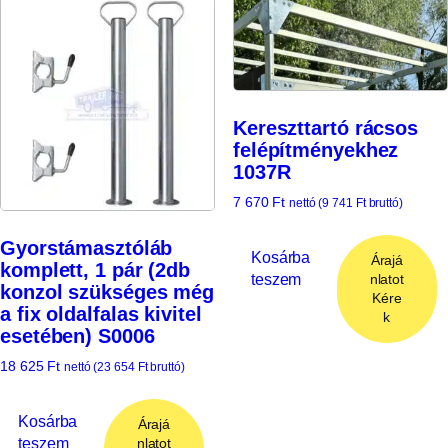
Kereszttartó rácsos
felépítményekhez
1037R
7 670
Ft
nettó (
9 741
Ft
bruttó)
Gyorstámasztóláb
Kosárba
Árajá
komplett, 1 pár (2db
teszem
nlatot
konzol szükséges még
Kére
a fix oldalfalas kivitel
k
esetében) S0006
18 625
Ft
nettó (
23 654
Ft
bruttó)
Kosárba
Árajá
teszem
nlatot