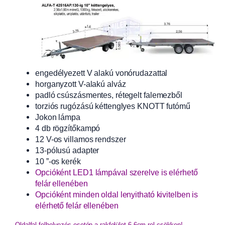
engedélyezett V alakú vonórudazattal
horganyzott V-alakú alváz
padló csúszásmentes, rétegelt falemezből
torziós rugózású kéttenglyes KNOTT futómű
Jokon lámpa
4 db rögzítőkampó
12 V-os villamos rendszer
13-pólusú adapter
10 ”-os kerék
Opcióként LED1 lámpával szerelve is elérhető
felár ellenében
Opcióként minden oldal lenyitható kivitelben is
elérhető felár ellenében
Oldalfal felhelyezés esetén a rakfelület 6-6cm-rel csökken!