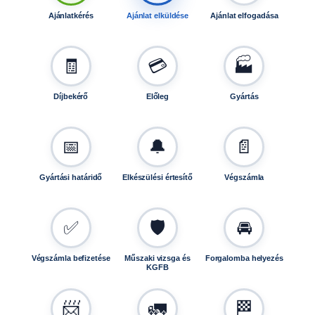
Ajánlatkérés
Ajánlat elküldése
Ajánlat elfogadása
🧾
💳
🏭
Díjbekérő
Előleg
Gyártás
📅
🔔
📄
Gyártási határidő
Elkészülési értesítő
Végszámla
✅
🛡️
🚘
Végszámla befizetése
Műszaki vizsga és
Forgalomba helyezés
KGFB
📨
🚛
🏁