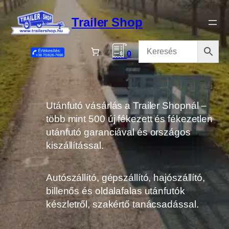
Ugrás
a
Trailer Shop
tartalomhoz
0
Utánfutó vásárlás a Trailer Shopnál –
több mint 500 új fékezett és fékezetlen
utánfutó garanciával és országos
kiszállítással.
Autószállító, gépszállító, hajószállító,
billenős és oldalafalas utánfutók
készletről, szakértő tanácsadással.