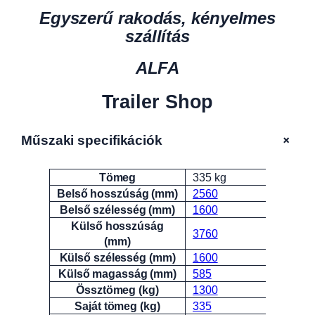
Egyszerű rakodás, kényelmes
szállítás
ALFA
Trailer Shop
+
Műszaki specifikációk
Tömeg
335 kg
Attribútumok
Érték
Belső hosszúság (mm)
2560
Belső szélesség (mm)
1600
Külső hosszúság
3760
(mm)
Külső szélesség (mm)
1600
Külső magasság (mm)
585
Össztömeg (kg)
1300
Saját tömeg (kg)
335