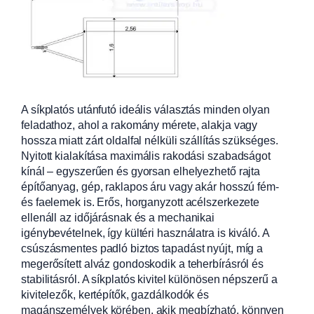
A síkplatós utánfutó ideális választás minden olyan
feladathoz, ahol a rakomány mérete, alakja vagy
hossza miatt zárt oldalfal nélküli szállítás szükséges.
Nyitott kialakítása maximális rakodási szabadságot
kínál – egyszerűen és gyorsan elhelyezhető rajta
építőanyag, gép, raklapos áru vagy akár hosszú fém-
és faelemek is. Erős, horganyzott acélszerkezete
ellenáll az időjárásnak és a mechanikai
igénybevételnek, így kültéri használatra is kiváló. A
csúszásmentes padló biztos tapadást nyújt, míg a
megerősített alváz gondoskodik a teherbírásról és
stabilitásról. A síkplatós kivitel különösen népszerű a
kivitelezők, kertépítők, gazdálkodók és
magánszemélyek körében, akik megbízható, könnyen