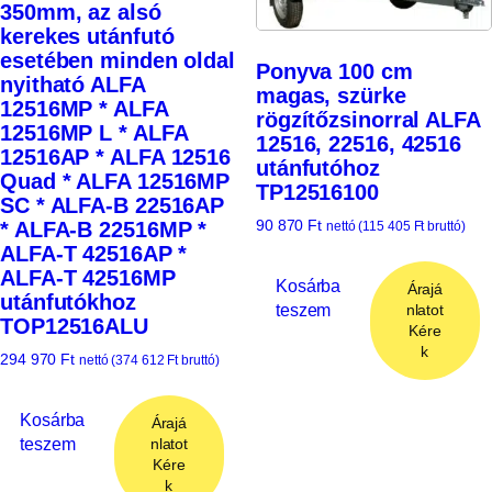
350mm, az alsó
kerekes utánfutó
esetében minden oldal
Ponyva 100 cm
nyitható ALFA
magas, szürke
12516MP * ALFA
rögzítőzsinorral ALFA
12516MP L * ALFA
12516, 22516, 42516
12516AP * ALFA 12516
utánfutóhoz
Quad * ALFA 12516MP
TP12516100
SC * ALFA-B 22516AP
90 870
Ft
* ALFA-B 22516MP *
nettó (
115 405
Ft
bruttó)
ALFA-T 42516AP *
ALFA-T 42516MP
Kosárba
Árajá
utánfutókhoz
teszem
nlatot
TOP12516ALU
Kére
k
294 970
Ft
nettó (
374 612
Ft
bruttó)
Kosárba
Árajá
teszem
nlatot
Kére
k