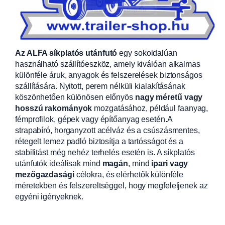
Az ALFA síkplatós utánfutó
egy sokoldalúan
használható szállítóeszköz, amely kiválóan alkalmas
különféle áruk, anyagok és felszerelések biztonságos
szállítására. Nyitott, perem nélküli kialakításának
köszönhetően különösen előnyös
nagy méretű vagy
hosszú rakományok
mozgatásához, például faanyag,
fémprofilok, gépek vagy építőanyag esetén.A
strapabíró, horganyzott acélváz és a csúszásmentes,
rétegelt lemez padló biztosítja a tartósságot és a
stabilitást még nehéz terhelés esetén is. A síkplatós
utánfutók ideálisak mind
magán
, mind
ipari vagy
mezőgazdasági
célokra, és elérhetők különféle
méretekben és felszereltséggel, hogy megfeleljenek az
egyéni igényeknek.