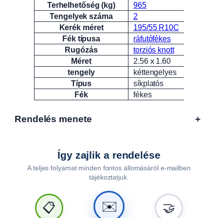
Terhelhetőség (kg)
965
Tengelyek száma
2
Kerék méret
195/55 R10C
Fék típusa
ráfutófékes
Rugózás
torziós knott
Méret
2.56 x 1.60
tengely
kéttengelyes
Típus
síkplatós
Fék
fékes
Rendelés menete
+
Így zajlik a rendelése
A teljes folyamat minden fontos állomásáról e-mailben
tájékoztatjuk.
🤝
📋
✉️