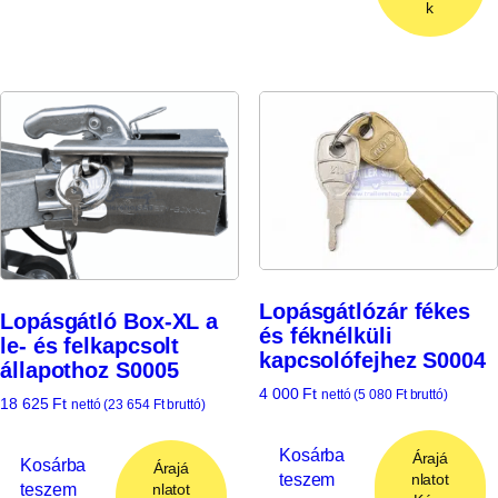
k
Lopásgátlózár fékes
Lopásgátló Box-XL a
és féknélküli
le- és felkapcsolt
kapcsolófejhez S0004
állapothoz S0005
4 000
Ft
nettó (
5 080
Ft
bruttó)
18 625
Ft
nettó (
23 654
Ft
bruttó)
Kosárba
Árajá
Kosárba
Árajá
teszem
nlatot
teszem
nlatot