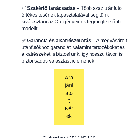
✅
Szakértő tanácsadás
– Több száz utánfutó
értékesítésének tapasztalatával segítünk
kiválasztani az Ön igényeinek legmegfelelőbb
modellt.
✅
Garancia és alkatrészellátás
– A megvásárolt
utánfutókhoz garanciát, valamint tartozékokat és
alkatrészeket is biztosítunk, így hosszú távon is
biztonságos választást jelentenek.
Ára
jánl
ato
t
Kér
ek