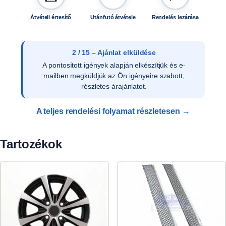
Átvételi értesítő
Utánfutó átvétele
Rendelés lezárása
3 / 15 – Ajánlat elfogadása
Az ajánlat írásos elfogadását követően ellenőrizzük
a vevői adatokat, és rendelését rögzítjük
rendszerünkben.
A teljes rendelési folyamat részletesen →
Tartozékok