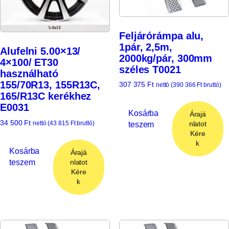
Feljárórámpa alu,
1pár, 2,5m,
Alufelni 5.00×13/
2000kg/pár, 300mm
4×100/ ET30
széles T0021
használható
155/70R13, 155R13C,
307 375
Ft
nettó (
390 366
Ft
bruttó)
165/R13C kerékhez
E0031
Kosárba
Árajá
34 500
Ft
teszem
nettó (
43 815
Ft
bruttó)
nlatot
Kére
k
Kosárba
Árajá
teszem
nlatot
Kére
k