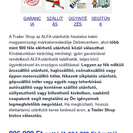
GARANC
SZÁLLÍT
ÜGYINTÉ
SEGÍTÜN
IA
ÁS
ZÉS
K
A Trailer Shop az ALFA utánfutók hivatalos kelet-
magyarországi márkakereskedője Debrecenben, ahol
több
mint 500 féle elérhető utánfutó közül választhat
.
Kínálatunkban kizárólag minőségi, gyári garanciával
rendelkező ALFA utánfutók találhatók, teljes körű
ügyintézéssel és országos szállítással.
Legyen az fék nélküli
áruszállító utánfutó, hajószállító, csónakszállító vagy
éppen motorszállító tréler, fékezett síkplatós utánfutó,
gépszállító tréler vagy egyéb nagy teherbírású
autószállító vagy konténer szállító utánfutó,
süllyeszthető vagy billenthető kivitelben, szakértő
csapatunk segít megtalálni az Ön igényeinek
legmegfelelőbb megoldást.
Ha megbízható, hosszú
élettartamú utánfutót keres kedvező áron,
a Trailer Shop
biztos választás.