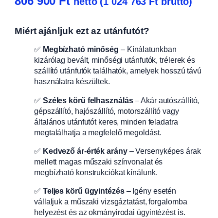
806 900
Ft
nettó (
1 024 763
Ft
bruttó)
Miért ajánljuk ezt az utánfutót?
✅
Megbízható minőség
– Kínálatunkban
kizárólag bevált, minőségi utánfutók, trélerek és
szállító utánfutók találhatók, amelyek hosszú távú
használatra készültek.
✅
Széles körű felhasználás
– Akár autószállító,
gépszállító, hajószállító, motorszállító vagy
általános utánfutót keres, minden feladatra
megtalálhatja a megfelelő megoldást.
✅
Kedvező ár-érték arány
– Versenyképes árak
mellett magas műszaki színvonalat és
megbízható konstrukciókat kínálunk.
✅
Teljes körű ügyintézés
– Igény esetén
vállaljuk a műszaki vizsgáztatást, forgalomba
helyezést és az okmányirodai ügyintézést is.