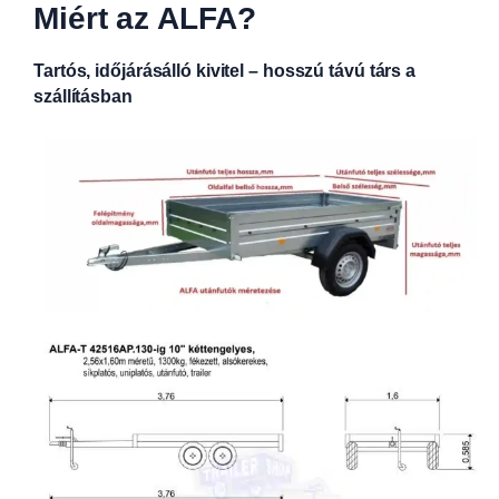
Miért az ALFA?
Tartós, időjárásálló kivitel – hosszú távú társ a
szállításban