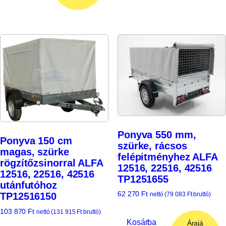
Ponyva 550 mm,
Ponyva 150 cm
szürke, rácsos
magas, szürke
felépitményhez ALFA
rögzítőzsinorral ALFA
12516, 22516, 42516
12516, 22516, 42516
TP1251655
utánfutóhoz
62 270
Ft
TP12516150
nettó (
79 083
Ft
bruttó)
103 870
Ft
nettó (
131 915
Ft
bruttó)
Kosárba
Árajá