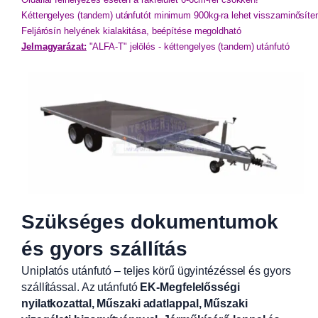
Kéttengelyes (tandem) utánfutót minimum 900kg-ra lehet visszaminősíten
Feljárósín helyének kialakitása, beépítése megoldható
Jelmagyarázat:
"ALFA-T" jelölés - kéttengelyes (tandem) utánfutó
Szükséges dokumentumok
és gyors szállítás
Uniplatós utánfutó – teljes körű ügyintézéssel és gyors
szállítással. Az utánfutó
EK-Megfelelősségi
nyilatkozattal, Műszaki adatlappal, Műszaki