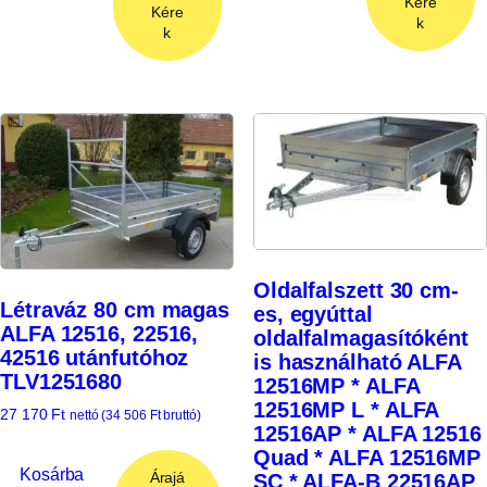
Kére
Kére
k
k
Oldalfalszett 30 cm-
Létraváz 80 cm magas
es, egyúttal
ALFA 12516, 22516,
oldalfalmagasítóként
42516 utánfutóhoz
is használható ALFA
TLV1251680
12516MP * ALFA
12516MP L * ALFA
27 170
Ft
nettó (
34 506
Ft
bruttó)
12516AP * ALFA 12516
Quad * ALFA 12516MP
Kosárba
Árajá
SC * ALFA-B 22516AP