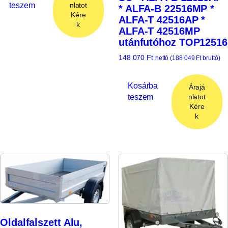
teszem
nlatot
* ALFA-B 22516MP *
Kére
ALFA-T 42516AP *
k
ALFA-T 42516MP
utánfutóhoz TOP12516
148 070
Ft
nettó (
188 049
Ft
bruttó)
Kosárba
Árajá
teszem
nlatot
Kére
k
Oldalfalszett Alu,