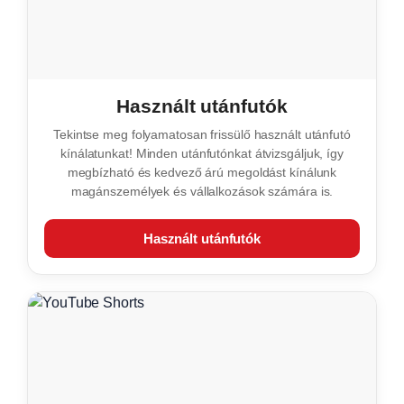
🏗️
Vállalkozási felhasználás
Szerszámok, áruk, munkaeszközök és
gépek rendszeres, biztonságos
szállítására.
🚘
Jármű- és gépszállítás
Személyautók, munkagépek,
mezőgazdasági gépek és speciális
járművek szállítására.