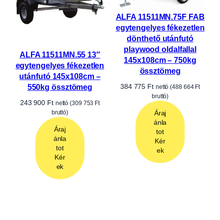
200x125cm – 750kg
össztömeg
Áraj
ánla
416 970
Ft
nettó (
529 552
Ft
tot
bruttó)
Kér
ek
Áraj
ánla
tot
Kér
ek
ALFA 12013MN.75F
egytengelyes fékezetlen