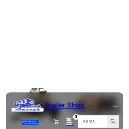
ánla
Áraj
tot
ánla
Kér
tot
ek
Kér
ek
ALFA 12013MN.75
ALFA 12013MN.75
Alumínium
egytengelyes fékezetlen
egytengelyes fékezetlen
utánfutó 200x125cm –
utánfutó 200x126cm –
750kg össztömeg
750kg össztömeg
294 900
Ft
nettó (
374 523
Ft