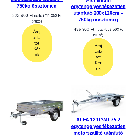
Mire használható egy
utánfutó?
Az utánfutó sokoldalú és hosszú távon is
gazdaságos szállítási megoldás lehet
magánszemélyek és vállalkozások számára
egyaránt.
🏠
Költözés és ház körüli
munkák
Bútorok, csomagok, háztartási eszközök
és nagyobb tárgyak rugalmas szállítására.