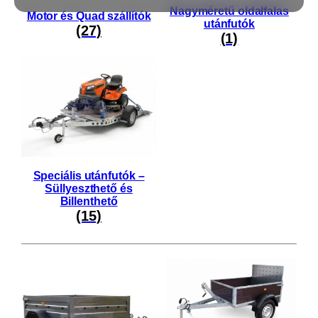
bruttó)
359 900
Ft
nettó (
457 073
Ft
bruttó)
Áraj
ánla
Áraj
tot
ánla
Kér
tot
ek
Kér
ek
ALFA 12013MN.75A 10
EASY egytengelyes
fékezetlen utánfutó
200x125cm – 750kg
ALFA 12013MN.75
össztömeg
egytengelyes fékezetlen
270 900
Ft
utánfutó RÁCCSAL
nettó (
344 043
Ft
bruttó)