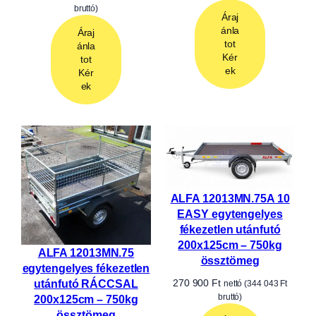
Utánfutók minden feladatra
🚛 Több száz utánfutó egy helyen
Utánfutó vásárlás
egyszerűen,
szakértő
segítséggel
A Trailer Shop kínálatában több száz
utánfutó, tréler és utánfutó-tartozék közül
választhat. Legyen szó oldalfalas vagy