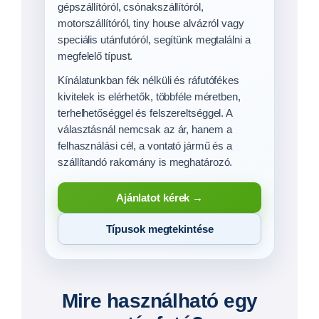
Síkplatós utánfutók
Megtekintés →
Trélerek
Megtekintés →
Gépszállító utánfutók