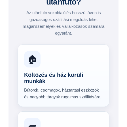
Megtekintés →
Autószállító trélerek
Megtekintés →
Jet-Ski szállítók
Megtekintés →