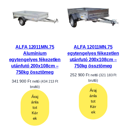
utánfutó playwood
ALFA 12013MN.75L
oldalfallal 200x125cm –
Alumínium
750kg össztömeg
egytengelyes fékezetlen
utánfutó 200x126cm –
323 900
Ft
nettó (
411 353
Ft
750kg össztömeg
bruttó)
435 900
Ft
nettó (
553 593
Ft
Áraj
bruttó)
ánla
tot
Áraj
Kér
ánla
ek
tot
Kér
ek
ALFA 12013MT.75.2
egytengelyes fékezetlen