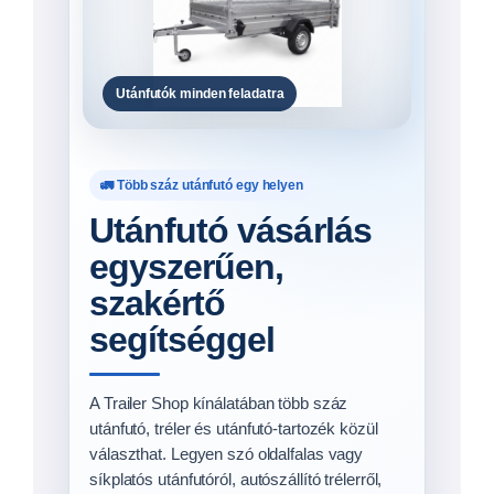
Oldalfalas utánfutók
Megtekintés →
Rácsos utánfutók
Megtekintés →