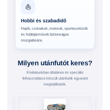
Hajószállítók 8–10 m
Megtekintés →
Háromtengelyes hajószállítók
Megtekintés →
Pontonhajó-szállítók