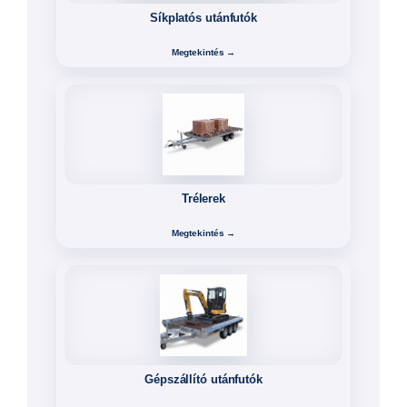
Motor- és quadszállítók
Megtekintés →
Nagyméretű oldalfalas utánfutók
Megtekintés →