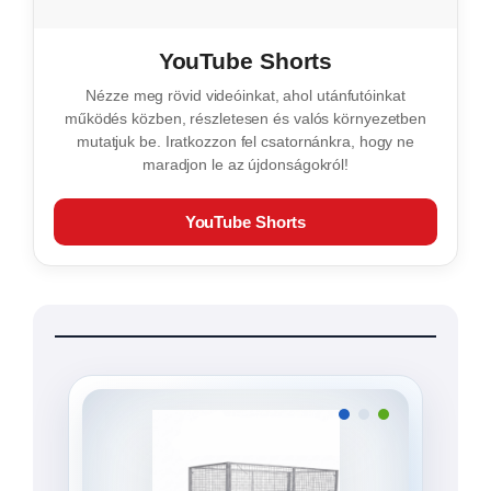
⛵
Hobbi és szabadidő
Hajók, csónakok, motorok, sporteszközök
és hobbijárművek biztonságos
mozgatására.
Milyen utánfutót keres?
Kínálatunkban általános és speciális
felhasználásra készült utánfutók egyaránt
megtalálhatók.