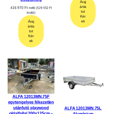
síkplatós utánfutóról, autószállító trélerről,
gépszállítóról, csónakszállítóról,
motorszállítóról, tiny house alvázról vagy
speciális utánfutóról, segítünk megtalálni a
megfelelő típust.
Kínálatunkban fék nélküli és ráfutófékes
kivitelek is elérhetők, többféle méretben,
terhelhetőséggel és felszereltséggel. A
választásnál nemcsak az ár, hanem a
felhasználási cél, a vontató jármű és a
szállítandó rakomány is meghatározó.
Ajánlatot kérek →
Típusok megtekintése