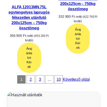
🧱
Építőanyag és tűzifa
Építőanyagok, faanyagok, tűzifa és
felújításhoz szükséges eszközök
fuvarozására.
🌿
Kerti gépek és eszközök
Fűnyírók, kistraktorok, kerti gépek és
szezonális eszközök mozgatására.