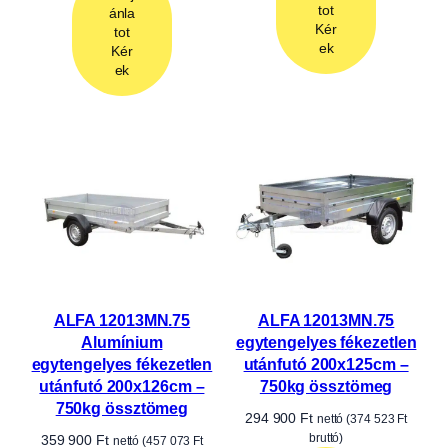
YouTube Shorts
Nézze meg rövid videóinkat, ahol utánfutóinkat
működés közben, részletesen és valós környezetben
mutatjuk be. Iratkozzon fel csatornánkra, hogy ne
maradjon le az újdonságokról!
YouTube Shorts