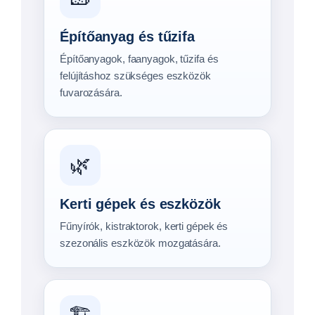
Sólyakocsik, kenuszállítók
Megtekintés →
Csónakszállítók – fék nélkül
Megtekintés →