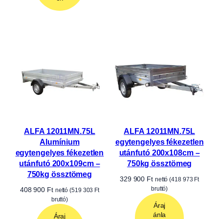
Használt utánfutók
Tekintse meg folyamatosan frissülő használt utánfutó
kínálatunkat! Minden utánfutónkat átvizsgáljuk, így
megbízható és kedvező árú megoldást kínálunk
magánszemélyek és vállalkozások számára is.
Használt utánfutók