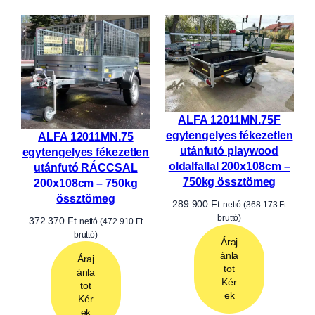
motorszállító utánfutó
200x125cm – 750kg
ALFA 12013MN.75L
össztömeg
egytengelyes laprugós
332 900
Ft
nettó (
422 783
Ft
fékezetlen utánfutó
bruttó)
200x125cm – 750kg
össztömeg
Áraj
ánla
356 900
Ft
nettó (
453 263
Ft
tot
bruttó)
Kér
ek
Áraj
ánla
tot
Kér
ek
1
2
3
…
10
Következő oldal