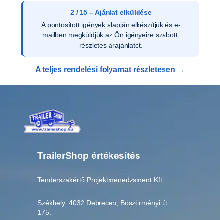
5
2 / 15 – Ajánlat elküldése
m
A pontosított igények alapján elkészítjük és e-
e
mailben megküldjük az Ön igényeire szabott,
n
részletes árajánlatot.
n
y
A teljes rendelési folyamat részletesen →
i
s
é
g
TrailerShop értékesítés
Tenderszakértő Projektmenedzsment Kft.
Székhely: 4032 Debrecen, Böszörményi út
175.