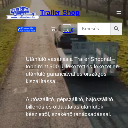
Ugrás
a
Trailer Shop
tartalomhoz
0
Utánfutó vásárlás a Trailer Shopnál –
több mint 500 új fékezett és fékezetlen
utánfutó garanciával és országos
kiszállítással.
Autószállító, gépszállító, hajószállító,
billenős és oldalafalas utánfutók
készletről, szakértő tanácsadással.