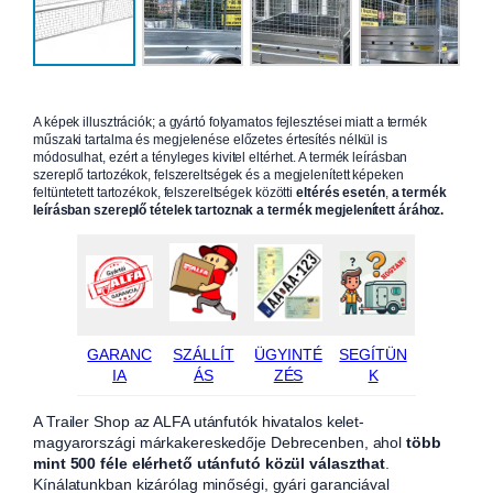
A képek illusztrációk; a gyártó folyamatos fejlesztései miatt a termék
műszaki tartalma és megjelenése előzetes értesítés nélkül is
módosulhat, ezért a tényleges kivitel eltérhet. A termék leírásban
szereplő tartozékok, felszereltségek és a megjelenített képeken
feltüntetett tartozékok, felszereltségek közötti
eltérés esetén
,
a termék
leírásban szereplő tételek tartoznak a termék megjelenített árához.
GARANC
SZÁLLÍT
ÜGYINTÉ
SEGÍTÜN
IA
ÁS
ZÉS
K
A Trailer Shop az ALFA utánfutók hivatalos kelet-
magyarországi márkakereskedője Debrecenben, ahol
több
mint 500 féle elérhető utánfutó közül választhat
.
Kínálatunkban kizárólag minőségi, gyári garanciával