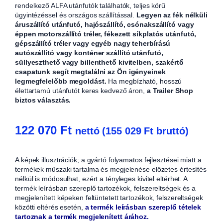
rendelkező ALFA utánfutók találhatók, teljes körű
ügyintézéssel és országos szállítással.
Legyen az fék nélküli
áruszállító utánfutó, hajószállító, csónakszállító vagy
éppen motorszállító tréler, fékezett síkplatós utánfutó,
gépszállító tréler vagy egyéb nagy teherbírású
autószállító vagy konténer szállító utánfutó,
süllyeszthető vagy billenthető kivitelben, szakértő
csapatunk segít megtalálni az Ön igényeinek
legmegfelelőbb megoldást.
Ha megbízható, hosszú
élettartamú utánfutót keres kedvező áron,
a Trailer Shop
biztos választás.
122 070
Ft
nettó (
155 029
Ft
bruttó)
A képek illusztrációk; a gyártó folyamatos fejlesztései miatt a
termékek műszaki tartalma és megjelenése előzetes értesítés
nélkül is módosulhat, ezért a tényleges kivitel eltérhet. A
termék leírásban szereplő tartozékok, felszereltségek és a
megjelenített képeken feltüntetett tartozékok, felszereltségek
közötti eltérés esetén,
a termék leírásban szereplő tételek
tartoznak a termék megjelenített árához.