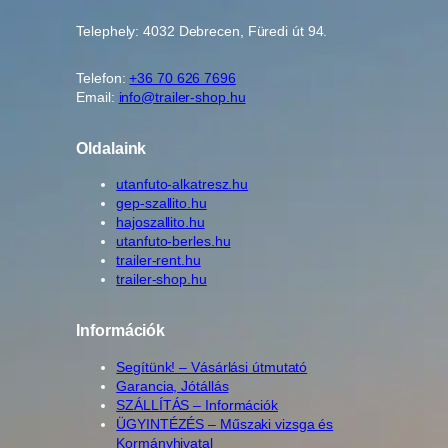
Telephely: 4032 Debrecen, Füredi út 94.
Telefon:
+36 70 626 7696
Email:
info@trailer-shop.hu
Oldalaink
utanfuto-alkatresz.hu
gep-szallito.hu
hajoszallito.hu
utanfuto-berles.hu
trailer-rent.hu
trailer-shop.hu
Információk
Segítünk! – Vásárlási útmutató
Garancia, Jótállás
SZÁLLÍTÁS – Információk
ÜGYINTÉZÉS – Műszaki vizsga és
Kormányhivatal