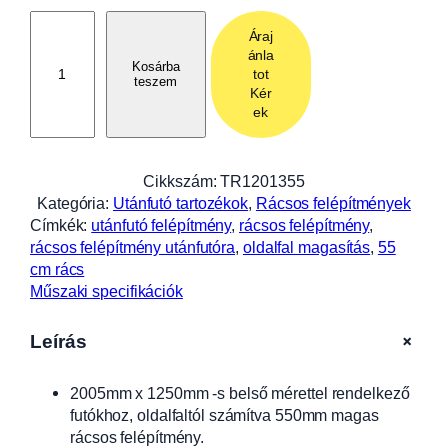
R
Áraj
á
ánla
c
Kosárba
tot
teszem
s
Kér
o
ek
s
f
e
Cikkszám:
TR1201355
l
Kategória:
Utánfutó tartozékok
, 
Rácsos felépítmények
é
Címkék:
utánfutó felépítmény
, 
rácsos felépítmény
, 
p
rácsos felépítmény utánfutóra
, 
oldalfal magasítás
, 
55
í
cm rács
t
Műszaki specifikációk
m
é
+
Leírás
n
y
2005mm x 1250mm -s belső mérettel rendelkező
5
futókhoz, oldalfaltól számítva 550mm magas
5
rácsos felépítmény.
0