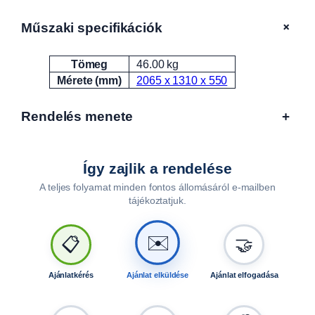
m
m
+
Műszaki specifikációk
m
a
Tömeg
46.00 kg
Attribútumok
Érték
g
Mérete (mm)
2065 x 1310 x 550
a
s
Rendelés menete
+
A
L
F
A
Így zajlik a rendelése
1
A teljes folyamat minden fontos állomásáról e-mailben
2
tájékoztatjuk.
0
1
✉️
📋
🤝
3
,
2
Ajánlatkérés
Ajánlat elküldése
Ajánlat elfogadása
2
0