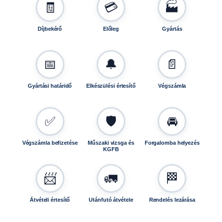
1
🧾
💳
🏭
3
u
Díjbekérő
Előleg
Gyártás
t
á
n
📅
🔔
📄
f
u
Gyártási határidő
Elkészülési értesítő
Végszámla
t
ó
h
✅
🛡️
🚘
o
z
Végszámla befizetése
Műszaki vizsga és
Forgalomba helyezés
T
KGFB
R
1
📨
🚛
🏁
2
0
1
Átvételi értesítő
Utánfutó átvétele
Rendelés lezárása
3
5