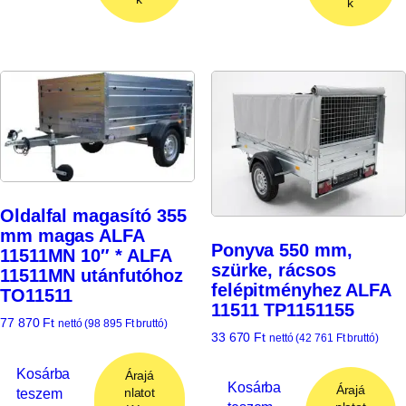
k
Oldalfal magasító 355
mm magas ALFA
Ponyva 550 mm,
11511MN 10″ * ALFA
szürke, rácsos
11511MN utánfutóhoz
felépitményhez ALFA
TO11511
11511 TP1151155
77 870
Ft
nettó (
98 895
Ft
bruttó)
33 670
Ft
nettó (
42 761
Ft
bruttó)
Kosárba
Árajá
Kosárba
Árajá
teszem
nlatot