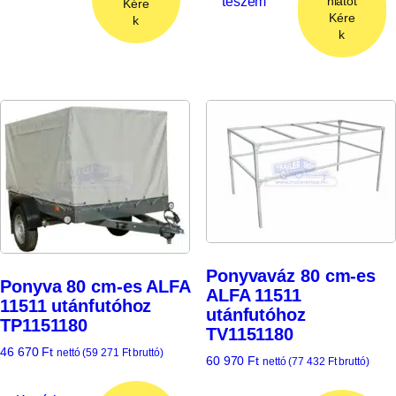
teszem
nlatot
Kére
Kére
k
k
Ponyvaváz 80 cm-es
Ponyva 80 cm-es ALFA
ALFA 11511
11511 utánfutóhoz
utánfutóhoz
TP1151180
TV1151180
46 670
Ft
nettó (
59 271
Ft
bruttó)
60 970
Ft
nettó (
77 432
Ft
bruttó)