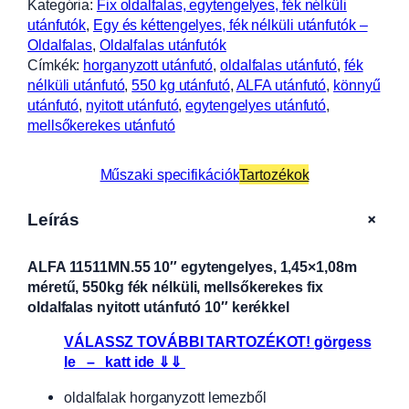
Kategória:
Fix oldalfalas, egytengelyes, fék nélküli
utánfutók
, 
Egy és kéttengelyes, fék nélküli utánfutók –
Oldalfalas
, 
Oldalfalas utánfutók
Címkék:
horganyzott utánfutó
, 
oldalfalas utánfutó
, 
fék
nélküli utánfutó
, 
550 kg utánfutó
, 
ALFA utánfutó
, 
könnyű
utánfutó
, 
nyitott utánfutó
, 
egytengelyes utánfutó
, 
mellsőkerekes utánfutó
Műszaki specifikációk
Tartozékok
+
Leírás
ALFA 11511MN.55 10″ egytengelyes, 1,45×1,08m
méretű, 550kg fék nélküli, mellsőkerekes fix
oldalfalas nyitott utánfutó 10″ kerékkel
VÁLASSZ TOVÁBBI TARTOZÉKOT! görgess
le – katt ide ⇓⇓
oldalfalak horganyzott lemezből