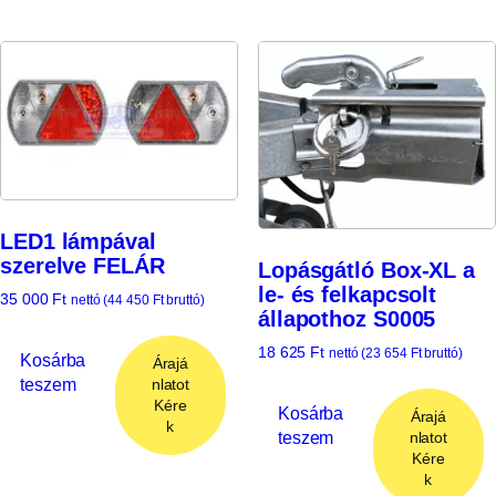
LED1 lámpával
szerelve FELÁR
Lopásgátló Box-XL a
le- és felkapcsolt
35 000
Ft
nettó (
44 450
Ft
bruttó)
állapothoz S0005
18 625
Ft
nettó (
23 654
Ft
bruttó)
Kosárba
Árajá
teszem
nlatot
Kére
Kosárba
Árajá
k
teszem
nlatot
Kére
k