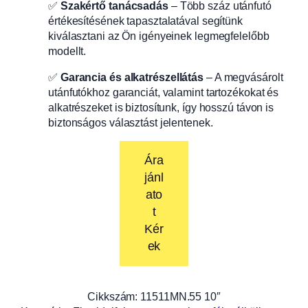
✅
Szakértő tanácsadás
– Több száz utánfutó
értékesítésének tapasztalatával segítünk
kiválasztani az Ön igényeinek legmegfelelőbb
modellt.
✅
Garancia és alkatrészellátás
– A megvásárolt
utánfutókhoz garanciát, valamint tartozékokat és
alkatrészeket is biztosítunk, így hosszú távon is
biztonságos választást jelentenek.
Ára
jánl
ato
t
Kér
ek
Cikkszám:
11511MN.55 10″