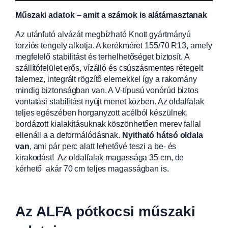
Műszaki adatok – amit a számok is alátámasztanak
Az utánfutó alvázát megbízható Knott gyártmányú
torziós tengely alkotja. A kerékméret 155/70 R13, amely
megfelelő stabilitást és terhelhetőséget biztosít. A
szállítófelület erős, vízálló és csúszásmentes rétegelt
falemez, integrált rögzítő elemekkel így a rakomány
mindig biztonságban van. A V-típusú vonórúd biztos
vontatási stabilitást nyújt menet közben. Az oldalfalak
teljes egészében horganyzott acélból készülnek,
bordázott kialakításuknak köszönhetően merev fallal
ellenáll a a deformálódásnak.
Nyitható hátsó oldala
van
, ami pár perc alatt lehetővé teszi a be- és
kirakodást! Az oldalfalak magassága 35 cm, de
kérhető akár 70 cm teljes magasságban is.
Az ALFA pótkocsi műszaki