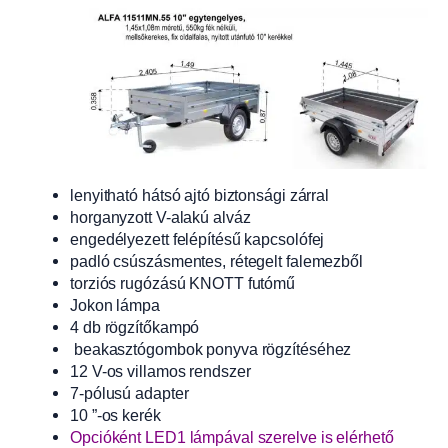
lenyitható hátsó ajtó biztonsági zárral
horganyzott V-alakú alváz
engedélyezett felépítésű kapcsolófej
padló csúszásmentes, rétegelt falemezből
torziós rugózású KNOTT futómű
Jokon lámpa
4 db rögzítőkampó
beakasztógombok ponyva rögzítéséhez
12 V-os villamos rendszer
7-pólusú adapter
10 ”-os kerék
Opcióként LED1 lámpával szerelve is elérhető