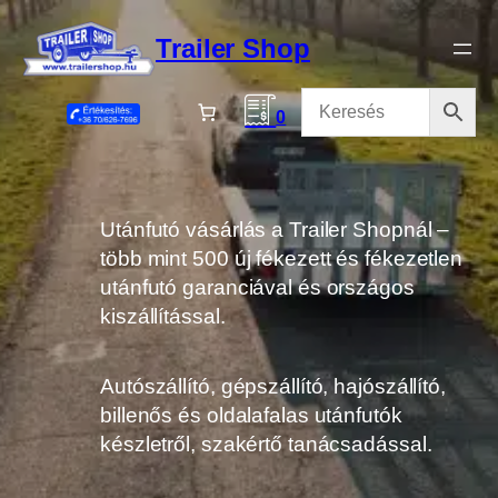
Ugrás
a
Trailer Shop
tartalomhoz
0
Utánfutó vásárlás a Trailer Shopnál –
több mint 500 új fékezett és fékezetlen
utánfutó garanciával és országos
kiszállítással.
Autószállító, gépszállító, hajószállító,
billenős és oldalafalas utánfutók
készletről, szakértő tanácsadással.