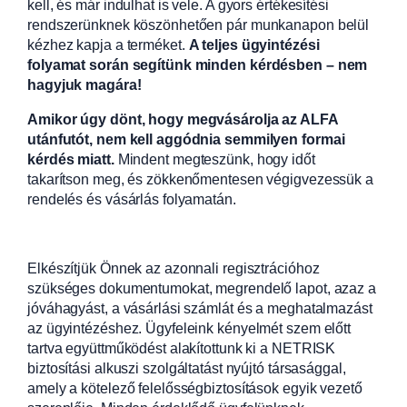
kell, és már indulhat is vele. A gyors értékesítési
rendszerünknek köszönhetően pár munkanapon belül
kézhez kapja a terméket.
A teljes ügyintézési
folyamat során segítünk minden kérdésben – nem
hagyjuk magára!
Amikor úgy dönt, hogy megvásárolja az ALFA
utánfutót, nem kell aggódnia semmilyen formai
kérdés miatt.
Mindent megteszünk, hogy időt
takarítson meg, és zökkenőmentesen végigvezessük a
rendelés és vásárlás folyamatán.
Elkészítjük Önnek az azonnali regisztrációhoz
szükséges dokumentumokat, megrendelő lapot, azaz a
jóváhagyást, a vásárlási számlát és a meghatalmazást
az ügyintézéshez. Ügyfeleink kényelmét szem előtt
tartva együttműködést alakítottunk ki a NETRISK
biztosítási alkuszi szolgáltatást nyújtó társasággal,
amely a kötelező felelősségbiztosítások egyik vezető