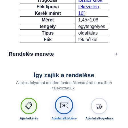
Fék típusa
fékezetlen
Kerék méret
10"
Méret
1,45×1,08
tengely
egytengelyes
Típus
oldalfalas
Fék
fék nélküli
Rendelés menete
+
Így zajlik a rendelése
A teljes folyamat minden fontos állomásáról e-mailben
tájékoztatjuk.
🤝
📋
✉️
Ajánlatkérés
Ajánlat elküldése
Ajánlat elfogadása