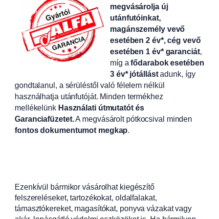
megvásárolja új
utánfutóinkat,
magánszemély vevő
esetében 2 év*, cég vevő
esetében 1 év* garanciát
,
míg a
fődarabok esetében
3 év* jótállást
adunk, így
gondtalanul, a sérüléstől való félelem nélkül
használhatja utánfutóját. Minden termékhez
mellékelünk
Használati útmutatót és
Garanciafüzetet.
A
megvásárolt pótkocsival minden
fontos dokumentumot megkap
.
Ezenkívül bármikor vásárolhat kiegészítő
felszereléseket, tartozékokat, oldalfalakat,
támasztókereket, magasítókat, ponyva vázakat vagy
akár lopásgátló védelmi eszközöket is. Ha bármilyen