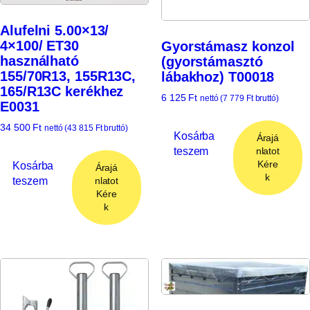
Alufelni 5.00×13/
4×100/ ET30
Gyorstámasz konzol
használható
(gyorstámasztó
155/70R13, 155R13C,
lábakhoz) T00018
165/R13C kerékhez
6 125
Ft
nettó (
7 779
Ft
bruttó)
E0031
34 500
Ft
nettó (
43 815
Ft
bruttó)
Kosárba
Árajá
teszem
nlatot
Kére
Kosárba
Árajá
k
teszem
nlatot
Kére
k