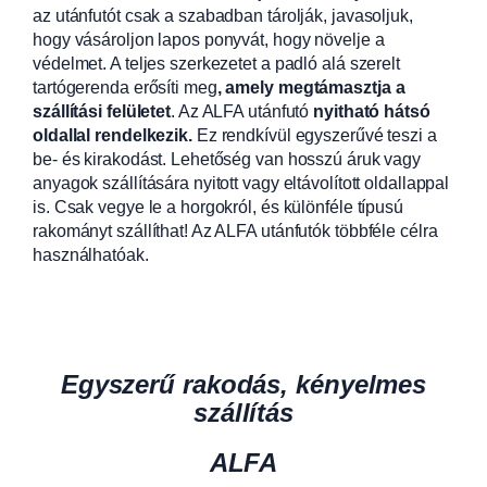
az utánfutót csak a szabadban tárolják, javasoljuk,
hogy vásároljon lapos ponyvát, hogy növelje a
védelmet. A teljes szerkezetet a padló alá szerelt
tartógerenda erősíti meg
, amely megtámasztja a
szállítási felületet
. Az ALFA utánfutó
nyitható hátsó
oldallal rendelkezik.
Ez rendkívül egyszerűvé teszi a
be- és kirakodást. Lehetőség van hosszú áruk vagy
anyagok szállítására nyitott vagy eltávolított oldallappal
is. Csak vegye le a horgokról, és különféle típusú
rakományt szállíthat! Az ALFA utánfutók többféle célra
használhatóak.
Egyszerű rakodás, kényelmes
szállítás
ALFA