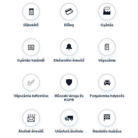
🧾
💳
🏭
Díjbekérő
Előleg
Gyártás
📅
🔔
📄
Gyártási határidő
Elkészülési értesítő
Végszámla
✅
🛡️
🚘
Végszámla befizetése
Műszaki vizsga és
Forgalomba helyezés
KGFB
📨
🚛
🏁
Átvételi értesítő
Utánfutó átvétele
Rendelés lezárása