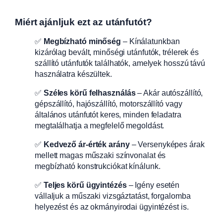
Miért ajánljuk ezt az utánfutót?
✅
Megbízható minőség
– Kínálatunkban
kizárólag bevált, minőségi utánfutók, trélerek és
szállító utánfutók találhatók, amelyek hosszú távú
használatra készültek.
✅
Széles körű felhasználás
– Akár autószállító,
gépszállító, hajószállító, motorszállító vagy
általános utánfutót keres, minden feladatra
megtalálhatja a megfelelő megoldást.
✅
Kedvező ár-érték arány
– Versenyképes árak
mellett magas műszaki színvonalat és
megbízható konstrukciókat kínálunk.
✅
Teljes körű ügyintézés
– Igény esetén
vállaljuk a műszaki vizsgáztatást, forgalomba
helyezést és az okmányirodai ügyintézést is.