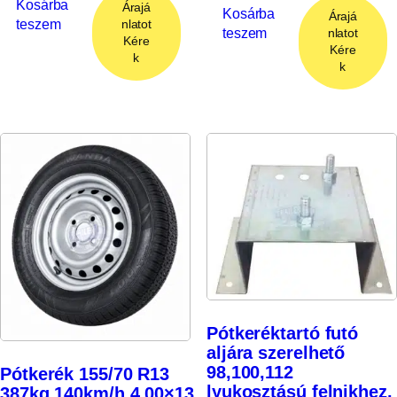
Kosárba
Árajá
Kosárba
Árajá
teszem
nlatot
teszem
nlatot
Kére
Kére
k
k
Pótkeréktartó futó
aljára szerelhető
98,100,112
Pótkerék 155/70 R13
lyukosztású felnikhez.
387kg,140km/h.4,00×13,