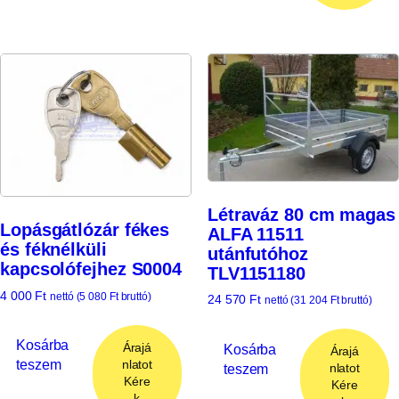
Létraváz 80 cm magas
Lopásgátlózár fékes
ALFA 11511
és féknélküli
utánfutóhoz
kapcsolófejhez S0004
TLV1151180
4 000
Ft
nettó (
5 080
Ft
bruttó)
24 570
Ft
nettó (
31 204
Ft
bruttó)
Kosárba
Árajá
Kosárba
Árajá
teszem
nlatot
teszem
nlatot
Kére
Kére
k