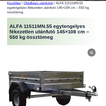
Kezdőlap
/
Oldalfalas utánfutók
/ ALFA 11511MN.55
egytengelyes fékezetlen utánfutó 145×108 cm – 550 kg
össztömeg
ALFA 11511MN.55 egytengelyes
fékezetlen utánfutó 145×108 cm –
550 kg össztömeg