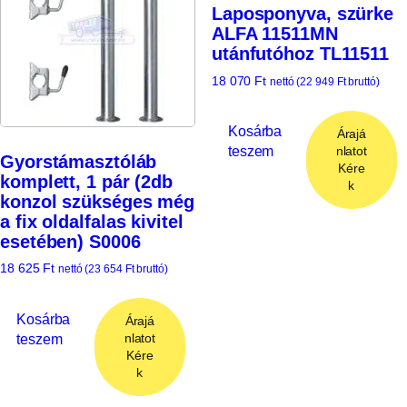
Laposponyva, szürke
ALFA 11511MN
utánfutóhoz TL11511
18 070
Ft
nettó (
22 949
Ft
bruttó)
Kosárba
Árajá
teszem
nlatot
Gyorstámasztóláb
Kére
komplett, 1 pár (2db
k
konzol szükséges még
a fix oldalfalas kivitel
esetében) S0006
18 625
Ft
nettó (
23 654
Ft
bruttó)
Kosárba
Árajá
teszem
nlatot
Kére
k