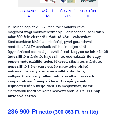
GARANC
SZÁLLÍT
ÜGYINTÉ
SEGÍTÜN
IA
ÁS
ZÉS
K
A Trailer Shop az ALFA utánfutók hivatalos kelet-
magyarországi márkakereskedője Debrecenben, ahol
több
mint 500 féle elérhető utánfutó közül választhat
.
Kínálatunkban kizárólag minőségi, gyári garanciával
rendelkező ALFA utánfutók találhatók, teljes körű
ügyintézéssel és országos szállítással.
Legyen az fék nélküli
áruszállító utánfutó, hajószállító, csónakszállító vagy
éppen motorszállító tréler, fékezett síkplatós utánfutó,
gépszállító tréler vagy egyéb nagy teherbírású
autószállító vagy konténer szállító utánfutó,
süllyeszthető vagy billenthető kivitelben, szakértő
csapatunk segít megtalálni az Ön igényeinek
legmegfelelőbb megoldást.
Ha megbízható, hosszú
élettartamú utánfutót keres kedvező áron,
a Trailer Shop
biztos választás.
236 900
Ft
nettó (
300 863
Ft
bruttó)