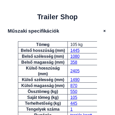
Trailer Shop
+
Műszaki specifikációk
Tömeg
105 kg
Attribútumok
Érték
Belső hosszúság (mm)
1445
Belső szélesség (mm)
1080
Belső magasság (mm)
358
Külső hosszúság
2405
(mm)
Külső szélesség (mm)
1490
Külső magasság (mm)
870
Össztömeg (kg)
550
Saját tömeg (kg)
105
Terhelhetőség (kg)
445
Tengelyek száma
1
Rugózás
torziós knott