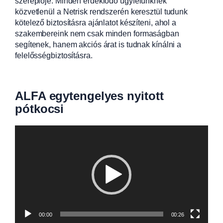
szereplője. Minden érdeklődő ügyfelünknek
közvetlenül a Netrisk rendszerén keresztül tudunk
kötelező biztosításra ajánlatot készíteni, ahol a
szakembereink nem csak minden formaságban
segítenek, hanem akciós árat is tudnak kínálni a
felelősségbiztosításra.
ALFA egytengelyes nyitott
pótkocsi
Videólejátszó
00:00
00:26