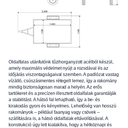
Oldalfalas utánfutónk tűzihorganyzott acélból készül,
amely maximális védelmet nyújt a rozsdával
és az
időjárás viszontagságaival szemben. A padlózat vastag
vízálló, csúszásm
entes rétegelt lemez, így a rakomány
mindig biztonságosan marad a helyén. Az erős
tartókeret és a precízen illes
ztett oldalfalak garantálják
a stabilitást. A
hátsó fal lehajtható, így a be- és
kirakodás gyors és kényelmes. Lehetőség van hosszú
rakományok – például faany
ag vagy csövek –
szállítására is, a hátsó oldalfalak eltávolításával. A
konstrukció úgy lett kialakítva, hogy a hétköznapi és