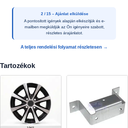
3 / 15 – Ajánlat elfogadása
Az ajánlat írásos elfogadását követően ellenőrizzük
a vevői adatokat, és rendelését rögzítjük
rendszerünkben.
A teljes rendelési folyamat részletesen →
Tartozékok