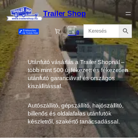
Ugrás
a
Trailer Shop
tartalomhoz
0
Utánfutó vásárlás a Trailer Shopnál –
több mint 500 új fékezett és fékezetlen
utánfutó garanciával és országos
kiszállítással.
Autószállító, gépszállító, hajószállító,
billenős és oldalafalas utánfutók
készletről, szakértő tanácsadással.