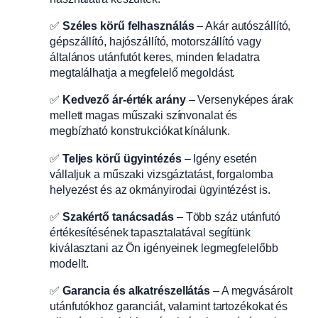
✅
Széles körű felhasználás
– Akár autószállító,
gépszállító, hajószállító, motorszállító vagy
általános utánfutót keres, minden feladatra
megtalálhatja a megfelelő megoldást.
✅
Kedvező ár-érték arány
– Versenyképes árak
mellett magas műszaki színvonalat és
megbízható konstrukciókat kínálunk.
✅
Teljes körű ügyintézés
– Igény esetén
vállaljuk a műszaki vizsgáztatást, forgalomba
helyezést és az okmányirodai ügyintézést is.
✅
Szakértő tanácsadás
– Több száz utánfutó
értékesítésének tapasztalatával segítünk
kiválasztani az Ön igényeinek legmegfelelőbb
modellt.
✅
Garancia és alkatrészellátás
– A megvásárolt
utánfutókhoz garanciát, valamint tartozékokat és