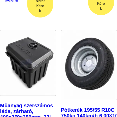
teszem
nlatot
Kére
Kére
k
k
Műanyag szerszámos
Pótkerék 195/55 R10C
láda, zárható,
750kg,140km/h,6.00×10
400x350x350mm, 32l