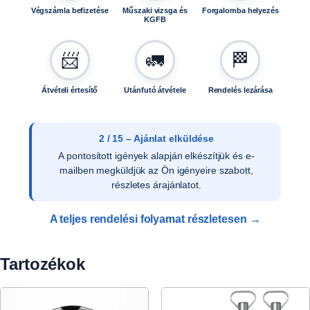
Végszámla befizetése
Műszaki vizsga és
Forgalomba helyezés
KGFB
📨
🚛
🏁
Átvételi értesítő
Utánfutó átvétele
Rendelés lezárása
2 / 15 – Ajánlat elküldése
A pontosított igények alapján elkészítjük és e-
mailben megküldjük az Ön igényeire szabott,
részletes árajánlatot.
A teljes rendelési folyamat részletesen →
Tartozékok