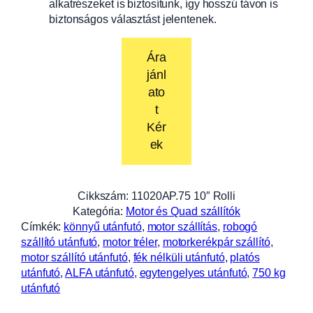
alkatrészeket is biztosítunk, így hosszú távon is
biztonságos választást jelentenek.
Ára
jánl
ato
t
Kér
ek
Cikkszám:
11020AP.75 10″ Rolli
Kategória:
Motor és Quad szállítók
Címkék:
könnyű utánfutó
, 
motor szállítás
, 
robogó
szállító utánfutó
, 
motor tréler
, 
motorkerékpár szállító
, 
motor szállító utánfutó
, 
fék nélküli utánfutó
, 
platós
utánfutó
, 
ALFA utánfutó
, 
egytengelyes utánfutó
, 
750 kg
utánfutó