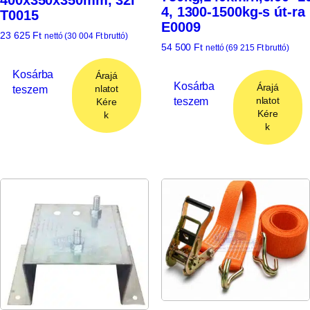
4, 1300-1500kg-s út-ra
T0015
E0009
23 625
Ft
nettó (
30 004
Ft
bruttó)
54 500
Ft
nettó (
69 215
Ft
bruttó)
Kosárba
Árajá
Kosárba
Árajá
teszem
nlatot
teszem
nlatot
Kére
Kére
k
k