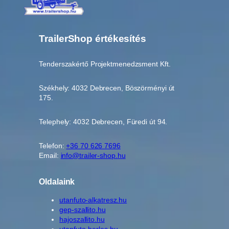
TrailerShop értékesítés
Tenderszakértő Projektmenedzsment Kft.
Székhely: 4032 Debrecen, Böszörményi út
175.
Telephely: 4032 Debrecen, Füredi út 94.
Telefon:
+36 70 626 7696
Email:
info@trailer-shop.hu
Oldalaink
utanfuto-alkatresz.hu
gep-szallito.hu
hajoszallito.hu