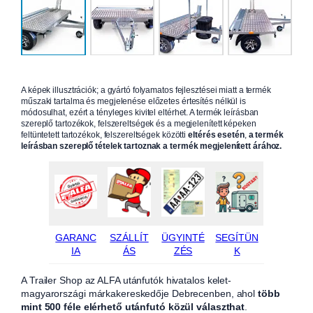
A képek illusztrációk; a gyártó folyamatos fejlesztései miatt a termék
műszaki tartalma és megjelenése előzetes értesítés nélkül is
módosulhat, ezért a tényleges kivitel eltérhet. A termék leírásban
szereplő tartozékok, felszereltségek és a megjelenített képeken
feltüntetett tartozékok, felszereltségek közötti
eltérés esetén
,
a termék
leírásban szereplő tételek tartoznak a termék megjelenített árához.
GARANC
SZÁLLÍT
ÜGYINTÉ
SEGÍTÜN
IA
ÁS
ZÉS
K
A Trailer Shop az ALFA utánfutók hivatalos kelet-
magyarországi márkakereskedője Debrecenben, ahol
több
mint 500 féle elérhető utánfutó közül választhat
.