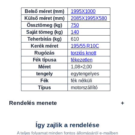
Belső méret (mm)
1995X1000
Attribútumok
Érték
Külső méret (mm)
2085X1995X580
Össztömeg (kg)
750
Saját tömeg (kg)
140
Teherbírás (kg)
610
Kerék méret
195/55 R10C
Rugózás
torziós knott
Fék típusa
fékezetlen
Méret
1,08×2,00
tengely
egytengelyes
Fék
fék nélküli
Típus
motorszállító
Rendelés menete
+
Így zajlik a rendelése
A teljes folyamat minden fontos állomásáról e-mailben