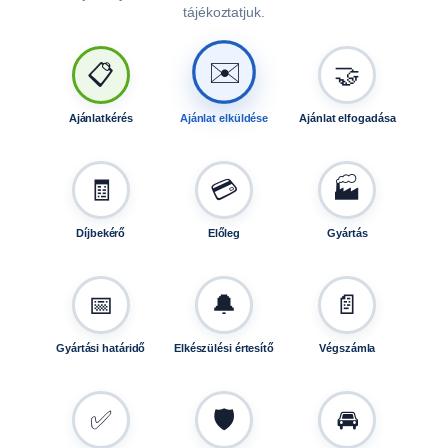
tájékoztatjuk.
✉️
📋
🤝
Ajánlatkérés
Ajánlat elküldése
Ajánlat elfogadása
🧾
💳
🏭
Díjbekérő
Előleg
Gyártás
📅
🔔
📄
Gyártási határidő
Elkészülési értesítő
Végszámla
✅
🛡️
🚘