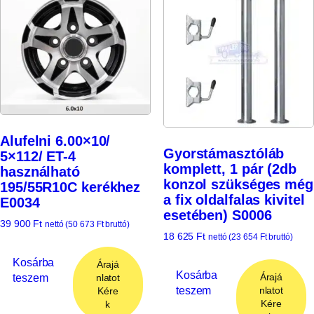
Alufelni 6.00×10/
Gyorstámasztóláb
5×112/ ET-4
komplett, 1 pár (2db
használható
konzol szükséges még
195/55R10C kerékhez
a fix oldalfalas kivitel
E0034
esetében) S0006
39 900
Ft
nettó (
50 673
Ft
bruttó)
18 625
Ft
nettó (
23 654
Ft
bruttó)
Kosárba
Árajá
Kosárba
Árajá
teszem
nlatot
teszem
nlatot
Kére
Kére
k