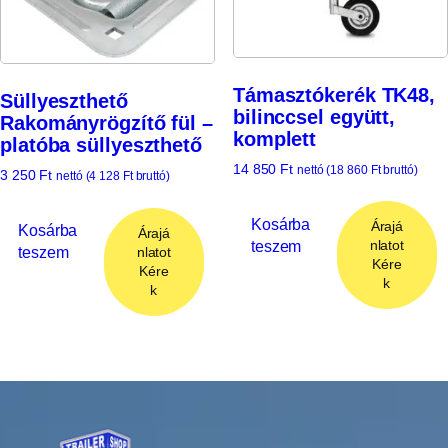
Támasztókerék TK48,
Süllyeszthető
bilinccsel együtt,
Rakományrögzítő fül –
komplett
platóba süllyeszthető
14 850
Ft
nettó (
18 860
Ft
bruttó)
3 250
Ft
nettó (
4 128
Ft
bruttó)
Kosárba
Árajá
Kosárba
Árajá
teszem
nlatot
teszem
nlatot
Kére
Kére
k
k