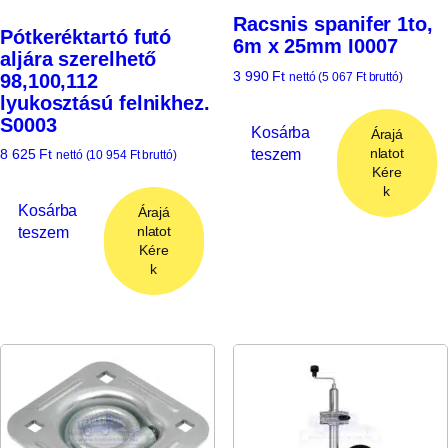
Racsnis spanifer 1to,
Pótkeréktartó futó
6m x 25mm I0007
aljára szerelhető
3 990
Ft
98,100,112
nettó (
5 067
Ft
bruttó)
lyukosztású felnikhez.
S0003
Kosárba
Árajá
teszem
nlatot
8 625
Ft
nettó (
10 954
Ft
bruttó)
Kére
k
Kosárba
Árajá
teszem
nlatot
Kére
k