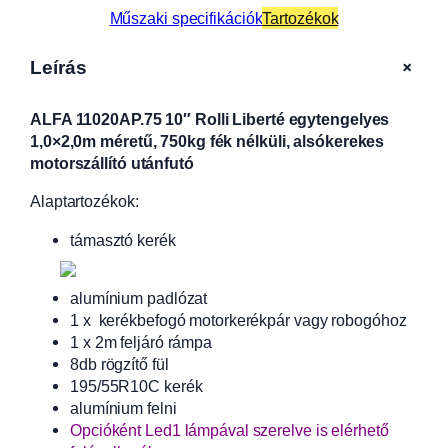
Műszaki specifikációk
Tartozékok
+
Leírás
ALFA 11020AP.75 10″ Rolli Liberté egytengelyes
1,0×2,0m méretű, 750kg fék nélküli, alsókerekes
motorszállító utánfutó
Alaptartozékok:
támasztó kerék
alumínium padlózat
1 x kerékbefogó motorkerékpár vagy robogóhoz
1 x 2m feljáró rámpa
8db rögzítő fül
195/55R10C kerék
alumínium felni
Opcióként Led1 lámpával szerelve is elérhető