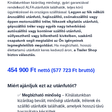
Kínálatunkban kizárólag minőségi, gyári garanciával
rendelkező ALFA utánfutók találhatók, teljes körű
ügyintézéssel és országos szállítással.
Legyen az fék nélküli
áruszállító utánfutó, hajószállító, csónakszállító vagy
éppen motorszállító tréler, fékezett síkplatós utánfutó,
gépszállító tréler vagy egyéb nagy teherbírású
autószállító vagy konténer szállító utánfutó,
süllyeszthető vagy billenthető kivitelben, szakértő
csapatunk segít megtalálni az Ön igényeinek
legmegfelelőbb megoldást.
Ha megbízható, hosszú
élettartamú utánfutót keres kedvező áron,
a Trailer Shop
biztos választás.
454 900
Ft
nettó (
577 723
Ft
bruttó)
Miért ajánljuk ezt az utánfutót?
✅
Megbízható minőség
– Kínálatunkban
kizárólag bevált, minőségi utánfutók, trélerek és
szállító utánfutók találhatók, amelyek hosszú távú
használatra készültek.