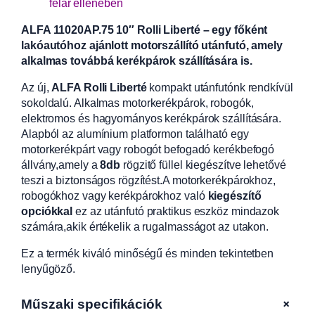
felár ellenében
ALFA 11020AP.75 10″ Rolli Liberté – egy főként
lakóautóhoz ajánlott motorszállító utánfutó, amely
alkalmas továbbá kerékpárok szállítására is.
Az új,
ALFA Rolli Liberté
kompakt utánfutónk rendkívül
sokoldalú.
Alkalmas motorkerékpárok, robogók,
elektromos és hagyományos kerékpárok szállítására.
Alapból az alumínium platformon található egy
motorkerékpárt vagy robogót befogadó kerékbefogó
állvány,amely a
8db
rögzitő füllel kiegészítve lehetővé
teszi a biztonságos rögzítést.
A motorkerékpárokhoz,
robogókhoz vagy kerékpárokhoz való
kiegészítő
opciókkal
ez az utánfutó praktikus eszköz mindazok
számára,akik értékelik a rugalmasságot az utakon.
Ez a termék kiváló minőségű és minden tekintetben
lenyűgöző.
+
Műszaki specifikációk