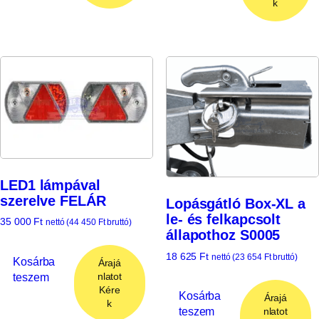
k
LED1 lámpával
szerelve FELÁR
Lopásgátló Box-XL a
le- és felkapcsolt
35 000
Ft
nettó (
44 450
Ft
bruttó)
állapothoz S0005
18 625
Ft
nettó (
23 654
Ft
bruttó)
Kosárba
Árajá
teszem
nlatot
Kére
Kosárba
Árajá
k
teszem
nlatot