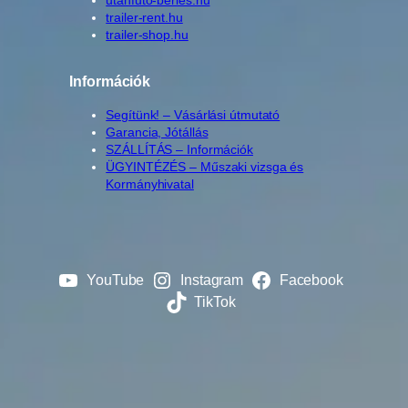
utanfuto-berles.hu
trailer-rent.hu
trailer-shop.hu
Információk
Segítünk! – Vásárlási útmutató
Garancia, Jótállás
SZÁLLÍTÁS – Információk
ÜGYINTÉZÉS – Műszaki vizsga és
Kormányhivatal
YouTube
Instagram
Facebook
TikTok