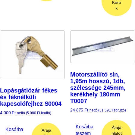
Kére
k
Motorszállító sín,
1,95m hosszú, 1db,
szélessége 245mm,
Lopásgátlózár fékes
kerékhely 180mm
és féknélküli
T0007
kapcsolófejhez S0004
24 875
Ft
nettó (
31 591
Ft
bruttó)
4 000
Ft
nettó (
5 080
Ft
bruttó)
Kosárba
Árajá
Kosárba
Árajá
teszem
nlatot