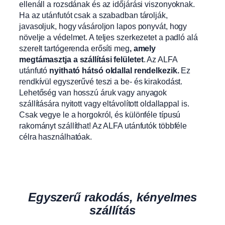
ellenáll a rozsdának és az időjárási viszonyoknak.
Ha az utánfutót csak a szabadban tárolják,
javasoljuk, hogy vásároljon lapos ponyvát, hogy
növelje a védelmet. A teljes szerkezetet a padló alá
szerelt tartógerenda erősíti meg
, amely
megtámasztja a szállítási felületet
. Az ALFA
utánfutó
nyitható hátsó oldallal rendelkezik.
Ez
rendkívül egyszerűvé teszi a be- és kirakodást.
Lehetőség van hosszú áruk vagy anyagok
szállítására nyitott vagy eltávolított oldallappal is.
Csak vegye le a horgokról, és különféle típusú
rakományt szállíthat! Az ALFA utánfutók többféle
célra használhatóak.
Egyszerű rakodás, kényelmes
szállítás