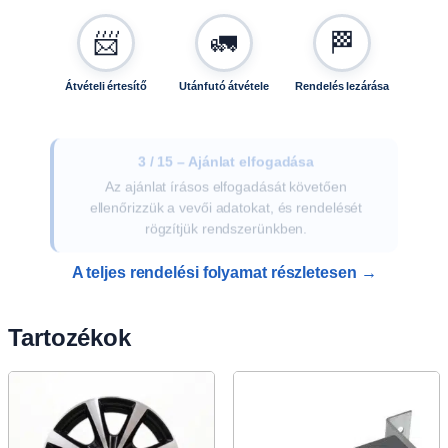
📨
🚛
🏁
Átvételi értesítő
Utánfutó átvétele
Rendelés lezárása
3 / 15 – Ajánlat elfogadása
Az ajánlat írásos elfogadását követően
ellenőrizzük a vevői adatokat, és rendelését
rögzítjük rendszerünkben.
A teljes rendelési folyamat részletesen →
Tartozékok