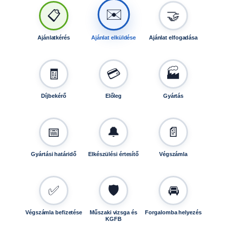
🤝
📋
✉️
Ajánlatkérés
Ajánlat elküldése
Ajánlat elfogadása
🧾
💳
🏭
Díjbekérő
Előleg
Gyártás
📅
🔔
📄
Gyártási határidő
Elkészülési értesítő
Végszámla
✅
🛡️
🚘
Végszámla befizetése
Műszaki vizsga és
Forgalomba helyezés
KGFB