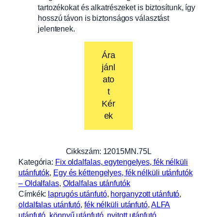
tartozékokat és alkatrészeket is biztosítunk, így
hosszú távon is biztonságos választást
jelentenek.
Ára
jánl
ato
t
Kér
ek
Cikkszám:
12015MN.75L
Kategória:
Fix oldalfalas, egytengelyes, fék nélküli
utánfutók
, 
Egy és kéttengelyes, fék nélküli utánfutók
– Oldalfalas
, 
Oldalfalas utánfutók
Címkék:
laprugós utánfutó
, 
horganyzott utánfutó
, 
oldalfalas utánfutó
, 
fék nélküli utánfutó
, 
ALFA
utánfutó
, 
könnyű utánfutó
, 
nyitott utánfutó
, 