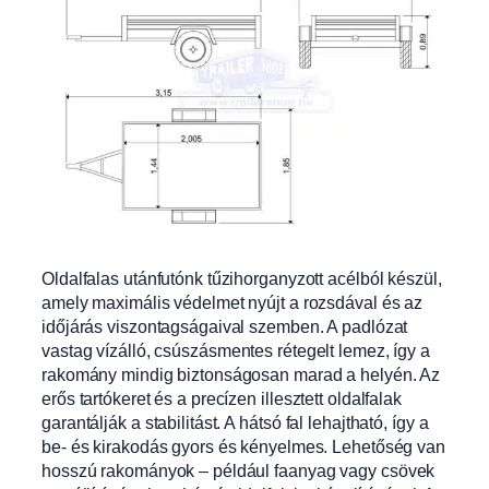
Oldalfalas utánfutónk tűzihorganyzott acélból készül,
amely maximális védelmet nyújt a rozsdával
és az
időjárás viszontagságaival szemben. A padlózat
vastag vízálló, csúszásm
entes rétegelt lemez, így a
rakomány mindig biztonságosan marad a helyén. Az
erős tartókeret és a precízen illes
ztett oldalfalak
garantálják a stabilitást. A
hátsó fal lehajtható, így a
be- és kirakodás gyors és kényelmes. Lehetőség van
hosszú rakományok – például faany
ag vagy csövek