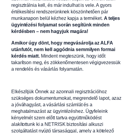
regisztrálnia kell, és már indulhat is vele. A gyors
értékesítési rendszerünknek köszönhetően pár
munkanapon belül kézhez kapja a terméket.
A teljes
ügyintézési folyamat során segítünk minden
kérdésben – nem hagyjuk magára!
Amikor úgy dönt, hogy megvásárolja az ALFA
utánfutót, nem kell aggódnia semmilyen formai
kérdés miatt.
Mindent megteszünk, hogy időt
takarítson meg, és zökkenőmentesen végigvezessük
a rendelés és vásárlás folyamatán.
Elkészítjük Önnek az azonnali regisztrációhoz
szükséges dokumentumokat, megrendelő lapot, azaz
a jóváhagyást, a vásárlási számlát és a
meghatalmazást az ügyintézéshez. Ügyfeleink
kényelmét szem előtt tartva együttműködést
alakítottunk ki a NETRISK biztosítási alkuszi
szolgáltatást nyújtó társasággal, amely a kötelező