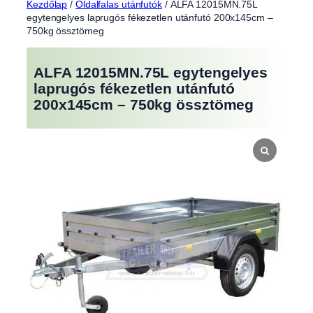
Kezdőlap
/
Oldalfalas utánfutók
/ ALFA 12015MN.75L
egytengelyes laprugós fékezetlen utánfutó 200x145cm –
750kg össztömeg
ALFA 12015MN.75L egytengelyes
laprugós fékezetlen utánfutó
200x145cm – 750kg össztömeg