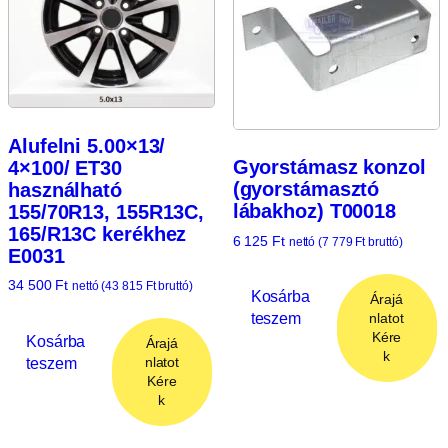
Alufelni 5.00×13/
Gyorstámasz konzol
4×100/ ET30
(gyorstámasztó
használható
lábakhoz) T00018
155/70R13, 155R13C,
165/R13C kerékhez
6 125
Ft
nettó (
7 779
Ft
bruttó)
E0031
34 500
Ft
nettó (
43 815
Ft
bruttó)
Kosárba
Árajá
teszem
nlatot
Kére
Kosárba
Árajá
k
teszem
nlatot
Kére
k