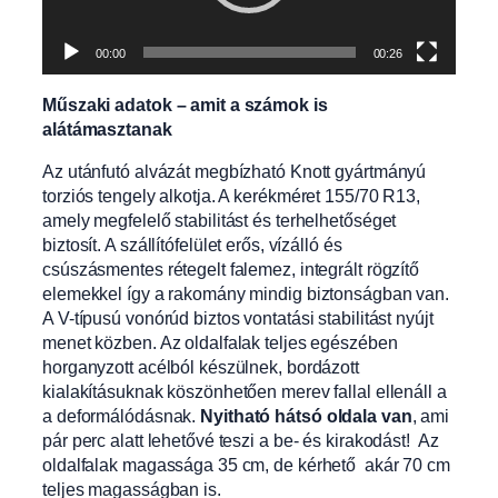
00:00
00:26
Műszaki adatok – amit a számok is
alátámasztanak
Az utánfutó alvázát megbízható Knott gyártmányú
torziós tengely alkotja. A kerékméret 155/70 R13,
amely megfelelő stabilitást és terhelhetőséget
biztosít. A szállítófelület erős, vízálló és
csúszásmentes rétegelt falemez, integrált rögzítő
elemekkel így a rakomány mindig biztonságban van.
A V-típusú vonórúd biztos vontatási stabilitást nyújt
menet közben. Az oldalfalak teljes egészében
horganyzott acélból készülnek, bordázott
kialakításuknak köszönhetően merev fallal ellenáll a
a deformálódásnak.
Nyitható hátsó oldala van
, ami
pár perc alatt lehetővé teszi a be- és kirakodást! Az
oldalfalak magassága 35 cm, de kérhető akár 70 cm
teljes magasságban is.