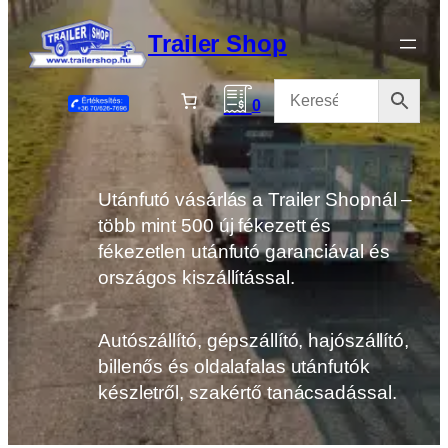
Ugrás
a
Trailer Shop
tartalomhoz
0
Utánfutó vásárlás a Trailer Shopnál –
több mint 500 új fékezett és
fékezetlen utánfutó garanciával és
országos kiszállítással.
Autószállító, gépszállító, hajószállító,
billenős és oldalafalas utánfutók
készletről, szakértő tanácsadással.