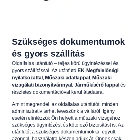
Szükséges dokumentumok
és gyors szállítás
Oldalfalas utánfutó – teljes körű ügyintézéssel és
gyors szállítással. Az utánfutó
EK-Megfelelőségi
nyilatkozattal, Műszaki adatlappal, Műszaki
vizsgálati bizonyítvánnyal
,
Járműkísérő lappal
és
részletes dokumentációval kerül átadásra.
Amint megrendeli az oldalfalas utánfutót, minden
adminisztratív terhet leveszünk a válláról. Igény
esetén elintézzük Ön helyett a műszaki vizsgához
szükséges ügyintézést és kötelező biztosítást is. Az
utánfutót a szükséges dokumentumokkal együtt,
azonnali használatra készen adjuk át. Önnek csak