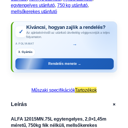
egytengelyes utánfutó
, 
750 kg utánfutó
, 
mellsőkerekes utánfutó
Kíváncsi, hogyan zajlik a rendelés?
✓
Az ajánlatkéréstől az utánfutó átvételéig végigvezetjük a teljes
folyamaton.
→
A FOLYAMAT
4. Műszaki vizsga
Rendelés menete →
Műszaki specifikációk
Tartozékok
+
Leírás
ALFA 12015MN.75L egytengelyes, 2,0×1,45m
méretű, 750kg fék nélküli, mellsőkerekes