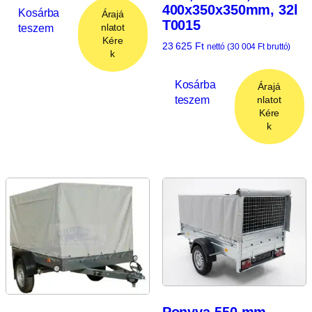
400x350x350mm, 32l
Kosárba
Árajá
T0015
teszem
nlatot
Kére
23 625
Ft
nettó (
30 004
Ft
bruttó)
k
Kosárba
Árajá
teszem
nlatot
Kére
k
Ponyva 550 mm,