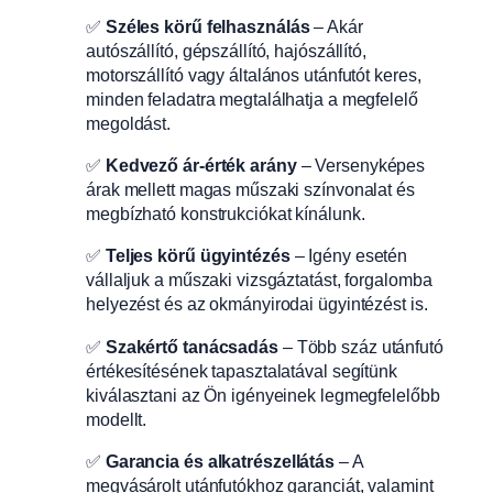
✅
Széles körű felhasználás
– Akár
autószállító, gépszállító, hajószállító,
motorszállító vagy általános utánfutót keres,
minden feladatra megtalálhatja a megfelelő
megoldást.
✅
Kedvező ár-érték arány
– Versenyképes
árak mellett magas műszaki színvonalat és
megbízható konstrukciókat kínálunk.
✅
Teljes körű ügyintézés
– Igény esetén
vállaljuk a műszaki vizsgáztatást, forgalomba
helyezést és az okmányirodai ügyintézést is.
✅
Szakértő tanácsadás
– Több száz utánfutó
értékesítésének tapasztalatával segítünk
kiválasztani az Ön igényeinek legmegfelelőbb
modellt.
✅
Garancia és alkatrészellátás
– A
megvásárolt utánfutókhoz garanciát, valamint