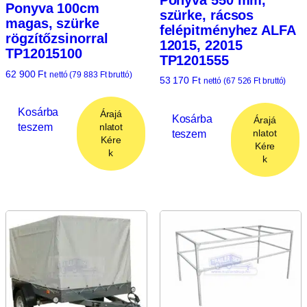
Ponyva 100cm
szürke, rácsos
magas, szürke
felépitményhez ALFA
rögzítőzsinorral
12015, 22015
TP12015100
TP1201555
62 900
Ft
nettó (
79 883
Ft
bruttó)
53 170
Ft
nettó (
67 526
Ft
bruttó)
Kosárba
Árajá
Kosárba
Árajá
teszem
nlatot
teszem
nlatot
Kére
Kére
k
k