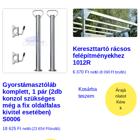
Kereszttartó rácsos
felépítményekhez
1012R
6 370
Ft
nettó (
8 090
Ft
bruttó)
Gyorstámasztóláb
Kosárba
Árajá
komplett, 1 pár (2db
teszem
nlatot
konzol szükséges
Kére
még a fix oldalfalas
k
kivitel esetében)
S0006
18 625
Ft
nettó (
23 654
Ft
bruttó)