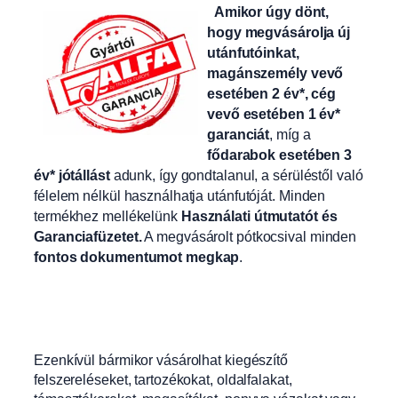
Amikor úgy dönt,
hogy megvásárolja új
utánfutóinkat,
magánszemély vevő
esetében 2 év*, cég
vevő esetében 1 év*
garanciát
, míg a
fődarabok esetében 3
év* jótállást
adunk, így gondtalanul, a sérüléstől való
félelem nélkül használhatja utánfutóját. Minden
termékhez mellékelünk
Használati útmutatót és
Garanciafüzetet.
A
megvásárolt pótkocsival minden
fontos dokumentumot megkap
.
Ezenkívül bármikor vásárolhat kiegészítő
felszereléseket, tartozékokat, oldalfalakat,