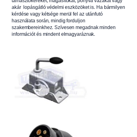
támasztókereket, magasítókat, ponyva vázakat vagy
akár lopásgátló védelmi eszközöket is. Ha bármilyen
kérdése vagy kétsége merül fel az utánfutó
használata során, mindig forduljon
szakembereinkhez. Szívesen megadnak minden
információt és mindent elmagyaráznak.