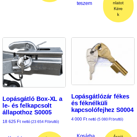
teszem
nlatot
Kére
k
Lopásgátlózár fékes
Lopásgátló Box-XL a
és féknélküli
le- és felkapcsolt
kapcsolófejhez S0004
állapothoz S0005
4 000
Ft
nettó (
5 080
Ft
bruttó)
18 625
Ft
nettó (
23 654
Ft
bruttó)
Kosárba
Árajá