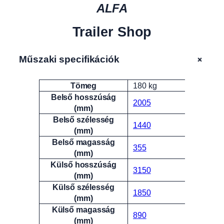
ALFA
Trailer Shop
+
Műszaki specifikációk
Tömeg
180 kg
Attribútumok
Érték
Belső hosszúság
2005
(mm)
Belső szélesség
1440
(mm)
Belső magasság
355
(mm)
Külső hosszúság
3150
(mm)
Külső szélesség
1850
(mm)
Külső magasság
890
(mm)