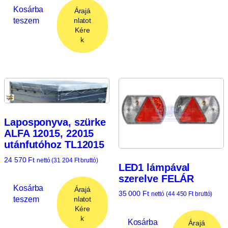
Kosárba
Árajá
teszem
nlatot
Kére
k
Laposponyva, szürke
ALFA 12015, 22015
utánfutóhoz TL12015
24 570
Ft
nettó (
31 204
Ft
bruttó)
LED1 lámpával
szerelve FELÁR
Kosárba
Árajá
35 000
Ft
nettó (
44 450
Ft
bruttó)
teszem
nlatot
Kére
k
Kosárba
Árajá