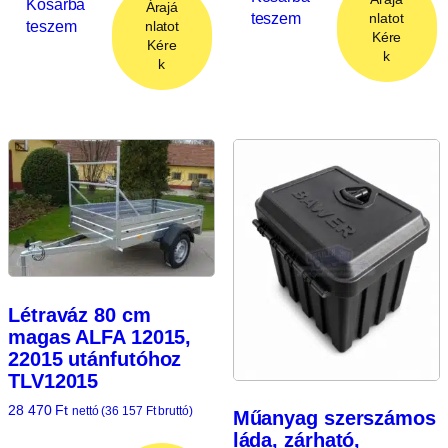
Kosárba
Árajá
teszem
nlatot
teszem
nlatot
Kére
Kére
k
k
Létraváz 80 cm
magas ALFA 12015,
22015 utánfutóhoz
TLV12015
28 470
Ft
nettó (
36 157
Ft
bruttó)
Műanyag szerszámos
láda, zárható,