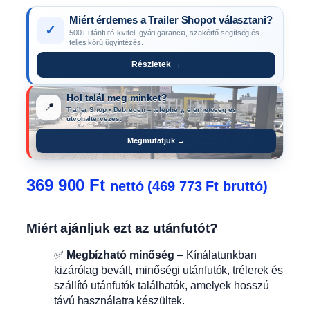
Miért érdemes a Trailer Shopot választani?
✓
500+ utánfutó-kivitel, gyári garancia, szakértő segítség és
teljes körű ügyintézés.
Részletek →
Hol talál meg minket?
📍
Trailer Shop • Debrecen – telephely, elérhetőség és
útvonaltervezés.
Megmutatjuk →
369 900
Ft
nettó (
469 773
Ft
bruttó)
Miért ajánljuk ezt az utánfutót?
✅
Megbízható minőség
– Kínálatunkban
kizárólag bevált, minőségi utánfutók, trélerek és
szállító utánfutók találhatók, amelyek hosszú
távú használatra készültek.