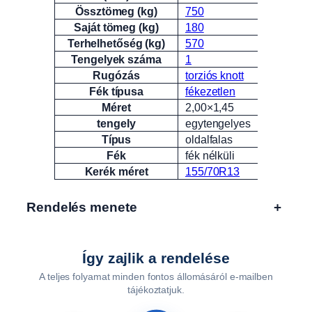
Össztömeg (kg)
750
Saját tömeg (kg)
180
Terhelhetőség (kg)
570
Tengelyek száma
1
Rugózás
torziós knott
Fék típusa
fékezetlen
Méret
2,00×1,45
tengely
egytengelyes
Típus
oldalfalas
Fék
fék nélküli
Kerék méret
155/70R13
Rendelés menete
+
Így zajlik a rendelése
A teljes folyamat minden fontos állomásáról e-mailben
tájékoztatjuk.