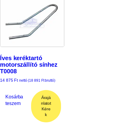
Íves keréktartó
motorszállító sínhez
T0008
14 875
Ft
nettó (
18 891
Ft
bruttó)
Kosárba
Árajá
teszem
nlatot
Kére
k