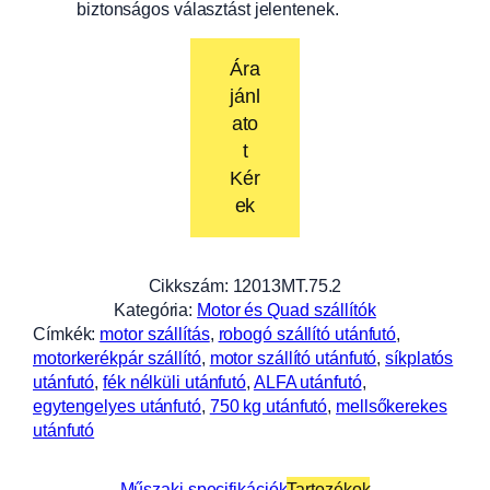
biztonságos választást jelentenek.
Ára
jánl
ato
t
Kér
ek
Cikkszám:
12013MT.75.2
Kategória:
Motor és Quad szállítók
Címkék:
motor szállítás
, 
robogó szállító utánfutó
, 
motorkerékpár szállító
, 
motor szállító utánfutó
, 
síkplatós
utánfutó
, 
fék nélküli utánfutó
, 
ALFA utánfutó
, 
egytengelyes utánfutó
, 
750 kg utánfutó
, 
mellsőkerekes
utánfutó
Műszaki specifikációk
Tartozékok