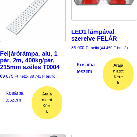
LED1 lámpával
szerelve FELÁR
35 000
Ft
nettó (
44 450
Ft
bruttó)
Feljárórámpa, alu, 1
pár, 2m, 400kg/pár,
Kosárba
Árajá
215mm széles T0004
teszem
nlatot
69 875
Ft
nettó (
88 741
Ft
bruttó)
Kére
k
Kosárba
Árajá
teszem
nlatot
Kére
k