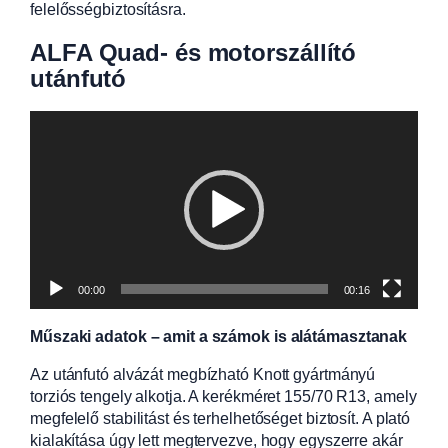
felelősségbiztosításra.
ALFA Quad- és motorszállító
utánfutó
Videólejátszó
00:00
00:16
Műszaki adatok – amit a számok is alátámasztanak
Az utánfutó alvázát megbízható Knott gyártmányú
torziós tengely alkotja. A kerékméret 155/70 R13, amely
megfelelő stabilitást és terhelhetőséget biztosít. A plató
kialakítása úgy lett megtervezve, hogy egyszerre akár