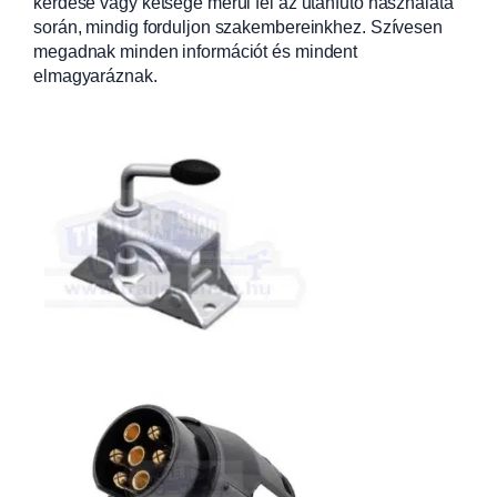
kérdése vagy kétsége merül fel az utánfutó használata
során, mindig forduljon szakembereinkhez. Szívesen
megadnak minden információt és mindent
elmagyaráznak.