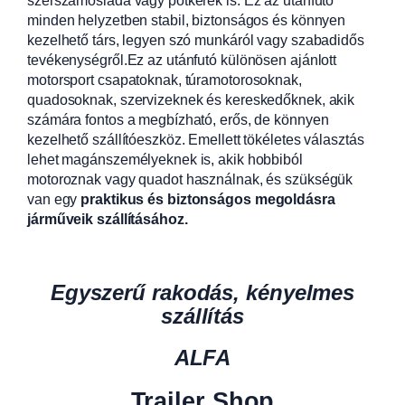
szerszámosláda vagy pótkerék is. Ez az utánfutó
minden helyzetben stabil, biztonságos és könnyen
kezelhető társ, legyen szó munkáról vagy szabadidős
tevékenységről.Ez az utánfutó különösen ajánlott
motorsport csapatoknak, túramotorosoknak,
quadosoknak, szervizeknek és kereskedőknek, akik
számára fontos a megbízható, erős, de könnyen
kezelhető szállítóeszköz. Emellett tökéletes választás
lehet magánszemélyeknek is, akik hobbiból
motoroznak vagy quadot használnak, és szükségük
van egy
praktikus és biztonságos megoldásra
járműveik szállításához.
Egyszerű rakodás, kényelmes
szállítás
ALFA
Trailer Shop