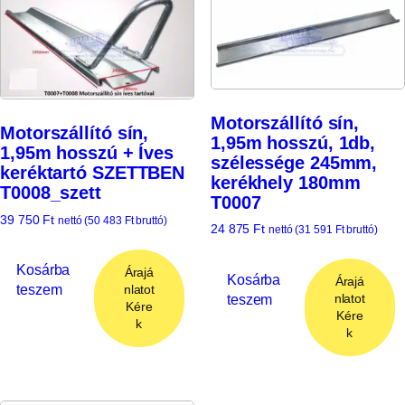
Motorszállító sín,
Motorszállító sín,
1,95m hosszú, 1db,
1,95m hosszú + Íves
szélessége 245mm,
keréktartó SZETTBEN
kerékhely 180mm
T0008_szett
T0007
39 750
Ft
nettó (
50 483
Ft
bruttó)
24 875
Ft
nettó (
31 591
Ft
bruttó)
Kosárba
Árajá
Kosárba
Árajá
teszem
nlatot
teszem
nlatot
Kére
Kére
k
k