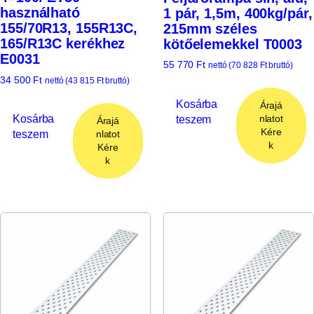
használható
1 pár, 1,5m, 400kg/pár,
155/70R13, 155R13C,
215mm széles
165/R13C kerékhez
kötőelemekkel T0003
E0031
55 770
Ft
nettó (
70 828
Ft
bruttó)
34 500
Ft
nettó (
43 815
Ft
bruttó)
Kosárba
Árajá
Kosárba
teszem
nlatot
Árajá
Kére
teszem
nlatot
k
Kére
k