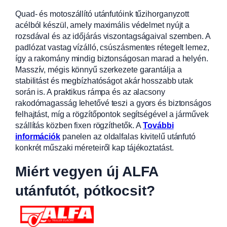
Quad- és motoszállító utánfutóink tűzihorganyzott
acélból készül, amely maximális védelmet nyújt a
rozsdával
és az időjárás viszontagságaival szemben. A
padlózat vastag vízálló, csúszásm
entes rétegelt lemez,
így a rakomány mindig biztonságosan marad a helyén.
Masszív, mégis könnyű szerkezete garantálja a
stabilitást és megbízhatóságot akár hosszabb utak
során is. A praktikus rámpa és az alacsony
rakodómagasság lehetővé teszi a gyors és biztonságos
felhajtást, míg a rögzítőpontok segítségével a járművek
szállítás közben fixen rögzíthetők.
A
További
információk
panelen az oldalfalas kivitelű utánfutó
konkrét műszaki méreteiről kap tájékoztatást.
Miért vegyen új ALFA
utánfutót, pótkocsit?