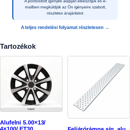
Az ajánlat írásos elfogadását követően ellenőrizzük
a vevői adatokat, és rendelését rögzítjük
rendszerünkben.
A teljes rendelési folyamat részletesen →
Tartozékok
Alufelni 5.00×13/
4×100/ ET30
Feljárórámpa sín, alu,