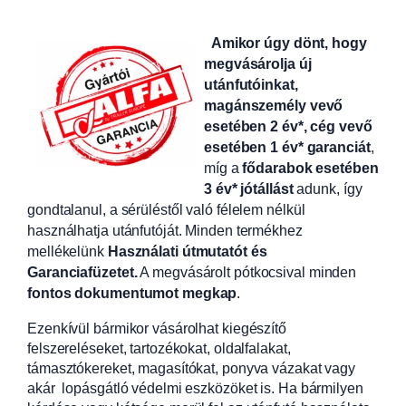
Amikor úgy dönt, hogy
megvásárolja új
utánfutóinkat,
magánszemély vevő
esetében 2 év*, cég vevő
esetében 1 év* garanciát
,
míg a
fődarabok esetében
3 év* jótállást
adunk, így
gondtalanul, a sérüléstől való félelem nélkül
használhatja utánfutóját. Minden termékhez
mellékelünk
Használati útmutatót és
Garanciafüzetet.
A
megvásárolt pótkocsival minden
fontos dokumentumot megkap
.
Ezenkívül bármikor vásárolhat kiegészítő
felszereléseket, tartozékokat, oldalfalakat,
támasztókereket, magasítókat, ponyva vázakat vagy
akár lopásgátló védelmi eszközöket is. Ha bármilyen