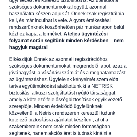
ügyintézést és kötelező biztosítást is. Az utánfutót a
szükséges dokumentumokkal együtt, azonnali
használatra készen adjuk át. Önnek csak regisztrálnia
kell, és már indulhat is vele. A gyors értékesítési
rendszerünknek köszönhetően pár munkanapon belül
kézhez kapja a terméket.
A teljes ügyintézési
folyamat során segítünk minden kérdésben – nem
hagyjuk magára!
Elkészítjük Önnek az azonnali regisztrációhoz
szükséges dokumentumokat, megrendelő lapot, azaz a
jóváhagyást, a vásárlási számlát és a meghatalmazást
az ügyintézéshez. Ügyfeleink kényelmét szem előtt
tartva együttműködést alakítottunk ki a NETRISK
biztosítási alkuszi szolgáltatást nyújtó társasággal,
amely a kötelező felelősségbiztosítások egyik vezető
szereplője. Minden érdeklődő ügyfelünknek
közvetlenül a Netrisk rendszerén keresztül tudunk
kötelező biztosításra ajánlatot készíteni, ahol a
szakembereink nem csak minden formaságban
segítenek, hanem akciós árat is tudnak kínálni a