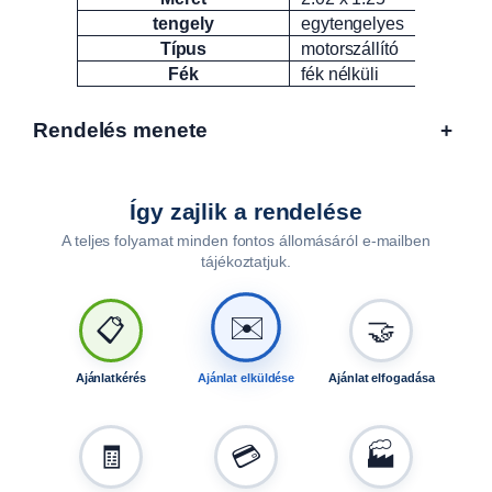
tengely
egytengelyes
Típus
motorszállító
Fék
fék nélküli
Rendelés menete
+
Így zajlik a rendelése
A teljes folyamat minden fontos állomásáról e-mailben
tájékoztatjuk.
🤝
📋
✉️
Ajánlatkérés
Ajánlat elküldése
Ajánlat elfogadása
🧾
💳
🏭