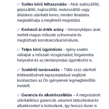
✅
Széles körű felhasználás
– Akár autószállító,
gépszállító, hajószállító, motorszállító vagy
általános utánfutót keres, minden feladatra
megtalálhatja a megfelelő megoldást.
✅
Kedvező ár-érték arány
– Versenyképes árak
mellett magas műszaki színvonalat és
megbízható konstrukciókat kínálunk.
✅
Teljes körű ügyintézés
– Igény esetén
vállaljuk a műszaki vizsgáztatást, forgalomba
helyezést és az okmányirodai ügyintézést is.
✅
Szakértő tanácsadás
– Több száz utánfutó
értékesítésének tapasztalatával segítünk
kiválasztani az Ön igényeinek legmegfelelőbb
modellt.
✅
Garancia és alkatrészellátás
– A megvásárolt
utánfutókhoz garanciát, valamint tartozékokat és
alkatrészeket is biztosítunk, így hosszú távon is