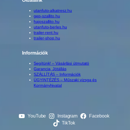
utanfuto-alkatresz.hu
gep-szallito.hu
hajoszallito.hu
utanfuto-berles.hu
trailer-rent.hu
trailer-shop.hu
Információk
Segítünk! – Vásárlási útmutató
Garancia, Jótállás
SZÁLLÍTÁS – Információk
ÜGYINTÉZÉS – Műszaki vizsga és
Kormányhivatal
YouTube
Instagram
Facebook
TikTok