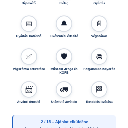
Díjbekérő
Előleg
Gyártás
📅
🔔
📄
Gyártási határidő
Elkészülési értesítő
Végszámla
✅
🛡️
🚘
Végszámla befizetése
Műszaki vizsga és
Forgalomba helyezés
KGFB
📨
🚛
🏁
Átvételi értesítő
Utánfutó átvétele
Rendelés lezárása
3 / 15 – Ajánlat elfogadása