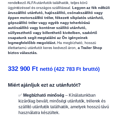
rendelkező ALFA utánfutók találhatók, teljes körű
ügyintézéssel és országos szállítással.
Legyen az fék nélküli
áruszállító utánfutó, hajószállító, csónakszállító vagy
éppen motorszállító tréler, fékezett síkplatós utánfutó,
gépszállító tréler vagy egyéb nagy teherbírású
autószállító vagy konténer szállító utánfutó,
süllyeszthető vagy billenthető kivitelben, szakértő
csapatunk segít megtalálni az Ön igényeinek
legmegfelelőbb megoldást.
Ha megbízható, hosszú
élettartamú utánfutót keres kedvező áron,
a Trailer Shop
biztos választás.
332 900
Ft
nettó (
422 783
Ft
bruttó)
Miért ajánljuk ezt az utánfutót?
✅
Megbízható minőség
– Kínálatunkban
kizárólag bevált, minőségi utánfutók, trélerek és
szállító utánfutók találhatók, amelyek hosszú távú
használatra készültek.