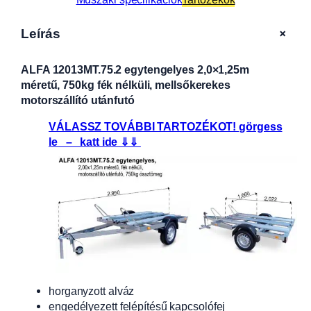
+
Leírás
ALFA 12013MT.75.2 egytengelyes 2,0×1,25m
méretű, 750kg fék nélküli, mellsőkerekes
motorszállító utánfutó
VÁLASSZ TOVÁBBI TARTOZÉKOT! görgess
le – katt ide ⇓⇓
horganyzott alváz
engedélyezett felépítésű kapcsolófej