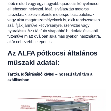
több motort vagy egy nagyobb quadot is kényelmesen
el lehessen helyezni. Ideális választás motoros
túrázóknak, szervizeknek, motorsport csapatoknak
vagy akár magánszemélyeknek is, akik rendszeresen
szállítják járműveiket versenyre, szervizbe vagy
nyaralásra. Az utánfutó strapabíró burkolata és stabil
futóműve miatt kiválóan alkalmas gyakori használatra,
akár nehezebb terepen is.
Az ALFA pótkocsi általános
műszaki adatai:
Tartós, időjárásálló kivitel – hosszú távú társ a
szállításban