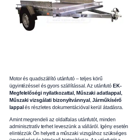
Motor és quadszállító utánfutó – teljes körű
ügyintézéssel és gyors szállítással. Az utánfutó
EK-
Megfelelőségi nyilatkozattal, Műszaki adatlappal,
Műszaki vizsgálati bizonyítvánnyal
,
Járműkísérő
lappal
és részletes dokumentációval kerül átadásra.
Amint megrendeli az oldalfalas utánfutót, minden
adminisztratív terhet leveszünk a válláról. Igény esetén
elintézzük Ön helyett a műszaki vizsgához szükséges