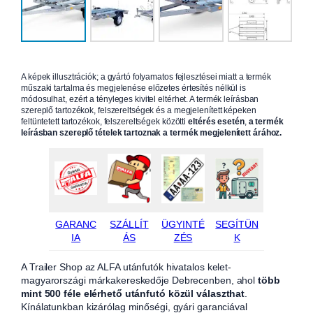
A képek illusztrációk; a gyártó folyamatos fejlesztései miatt a termék
műszaki tartalma és megjelenése előzetes értesítés nélkül is
módosulhat, ezért a tényleges kivitel eltérhet. A termék leírásban
szereplő tartozékok, felszereltségek és a megjelenített képeken
feltüntetett tartozékok, felszereltségek közötti
eltérés esetén
,
a termék
leírásban szereplő tételek tartoznak a termék megjelenített árához.
GARANC
SZÁLLÍT
ÜGYINTÉ
SEGÍTÜN
IA
ÁS
ZÉS
K
A Trailer Shop az ALFA utánfutók hivatalos kelet-
magyarországi márkakereskedője Debrecenben, ahol
több
mint 500 féle elérhető utánfutó közül választhat
.
Kínálatunkban kizárólag minőségi, gyári garanciával