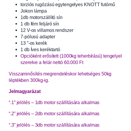
torziós rugózású egytengelyes KNOTT futómű
Jokon lámpa
1db motorszállító sín
1 db fém feljáró sín
12 V-os villamos rendszer
7-pólusú adapter
13 ”-os kerék
1 db Íves keréktartó
Opcióként erősített (1000kg teherbírású) tengelyel
szerelve a felár nettó 60.000 Ft
Visszaminősítés megrendeléskor lehetséges 50kg
léptékben 300kg-ig.
Jelmagyarázat
“.1” jelölés – 1db motor szállítására alkalmas
“.2” jelölés – 2db motor szállítására alkalmas
“.3” jelölés – 3db motor szállítására alkalmas