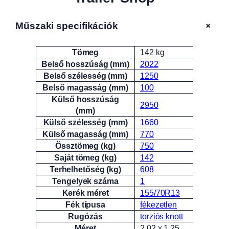
+
Műszaki specifikációk
Tömeg
142 kg
Attribútumok
Érték
Belső hosszúság (mm)
2022
Belső szélesség (mm)
1250
Belső magasság (mm)
100
Külső hosszúság
2950
(mm)
Külső szélesség (mm)
1660
Külső magasság (mm)
770
Össztömeg (kg)
750
Saját tömeg (kg)
142
Terhelhetőség (kg)
608
Tengelyek száma
1
Kerék méret
155/70R13
Fék típusa
fékezetlen
Rugózás
torziós knott
Méret
2.02 x 1.25