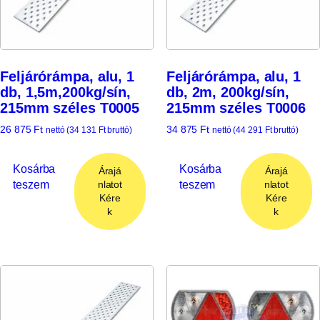
Feljárórámpa, alu, 1
Feljárórámpa, alu, 1
db, 1,5m,200kg/sín,
db, 2m, 200kg/sín,
215mm széles T0005
215mm széles T0006
26 875
Ft
34 875
Ft
nettó (
34 131
Ft
bruttó)
nettó (
44 291
Ft
bruttó)
Kosárba
Kosárba
Árajá
Árajá
teszem
teszem
nlatot
nlatot
Kére
Kére
k
k