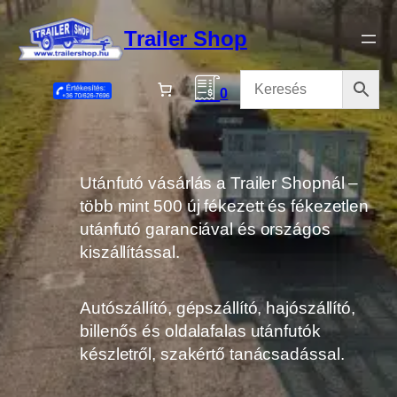
Ugrás
a
Trailer Shop
tartalomhoz
0
Utánfutó vásárlás a Trailer Shopnál –
több mint 500 új fékezett és fékezetlen
utánfutó garanciával és országos
kiszállítással.
Autószállító, gépszállító, hajószállító,
billenős és oldalafalas utánfutók
készletről, szakértő tanácsadással.