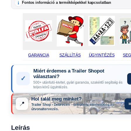
i
Fontos információ a termékképekkel kapcsolatban
GARANCIA
SZÁLLÍTÁS
ÜGYINTÉZÉS
SEG
Miért érdemes a Trailer Shopot
választani?
✓
500+ utánfutó-kivitel, gyári garancia, szakértő segítség és
teljes körű ügyintézés.
Hol talál meg minket?
📍
M
Trailer Shop • Debrecen – telephely, elérhetőség és
útvonaltervezés.
Leírás