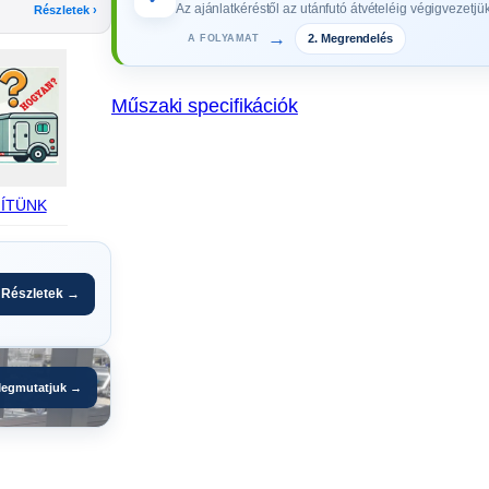
Az ajánlatkéréstől az utánfutó átvételéig végigvezetjük
Részletek ›
t
2. Megrendelés
→
A FOLYAMAT
a
3. Gyártás
r
t
Műszaki specifikációk
ó
m
o
ÍTÜNK
t
o
r
s
Részletek →
z
á
l
egmutatjuk →
l
í
t
ó