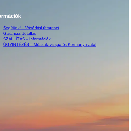
ormációk
Segítünk! – Vásárlási útmutató
Garancia, Jótállás
SZÁLLÍTÁS – Információk
ÜGYINTÉZÉS – Műszaki vizsga és Kormányhivatal