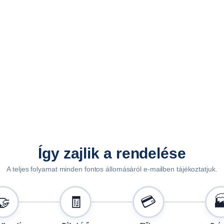
s
í
n
h
e
z
T
0
0
0
8
m
Így zajlik a rendelése
e
A teljes folyamat minden fontos állomásáról e-mailben tájékoztatjuk.
n
n
y
🤝
🧾
💳

i
s