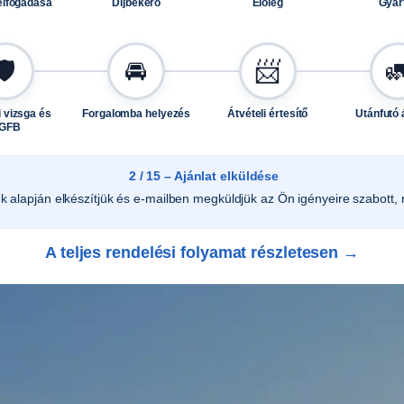
elfogadása
Díjbekérő
Előleg
Gyár
é
g
🛡️
🚘
📨

 vizsga és
Forgalomba helyezés
Átvételi értesítő
Utánfutó 
GFB
2 / 15 – Ajánlat elküldése
ek alapján elkészítjük és e-mailben megküldjük az Ön igényeire szabott, r
A teljes rendelési folyamat részletesen →