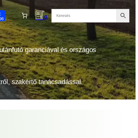
0
 utánfutó garanciával és országos
etről, szakértő tanácsadással.