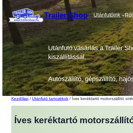
Ugrás
a
Trailer Shop
Utánfutóink
Ró
tartalomhoz
Utánfutó vásárlás a Trailer Sh
kiszállítással.
Autószállító, gépszállító, hajó
Kezdőlap
/
Utánfutó tartozékok
/ Íves keréktartó motorszállító sí
Íves keréktartó motorszállít