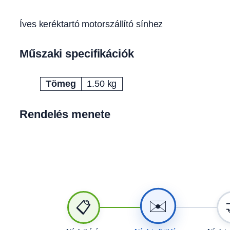
Íves keréktartó motorszállító sínhez
Műszaki specifikációk
Tömeg
1.50 kg
Attribútumok
Érték
Rendelés menete
✉️
📋