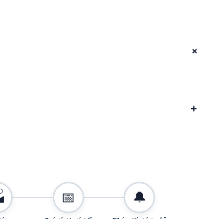
+
+

📅
🔔