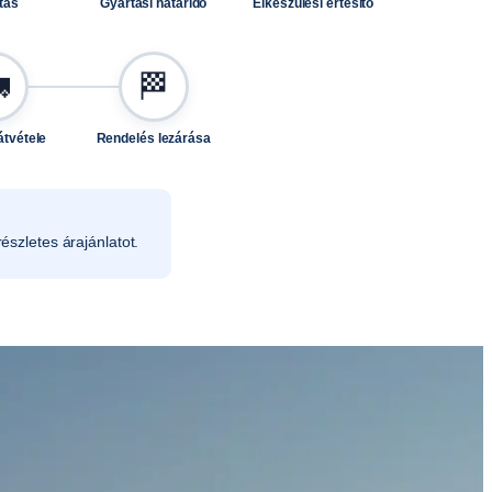
tás
Gyártási határidő
Elkészülési értesítő

🏁
átvétele
Rendelés lezárása
észletes árajánlatot.