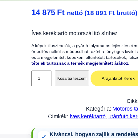
14 875
Ft
nettó (
18 891
Ft
bruttó)
Íves keréktartó motorszállító sínhez
A képek illusztrációk; a gyártó folyamatos fejlesztései
értesítés nélkül is módosulhat, ezért a tényleges kivitel
és a megjelenített képeken feltüntetett tartozékok, fels
tételek tartoznak a termék megjelenített árához.
Í
Árajánlatot Kérek
Kosárba teszem
v
e
s
Cikk
k
Kategória:
Motoros t
e
Címkék:
íves keréktartó
, 
utánfutó ker
r
é
Kíváncsi, hogyan zajlik a rendelé
k
✓