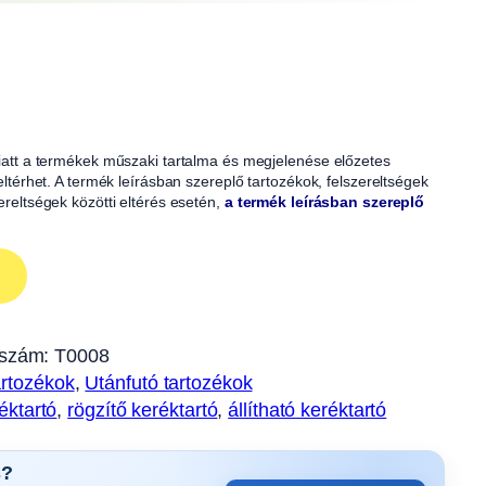
 miatt a termékek műszaki tartalma és megjelenése előzetes
 eltérhet. A termék leírásban szereplő tartozékok, felszereltségek
zereltségek közötti eltérés esetén,
a termék leírásban szereplő
szám:
T0008
artozékok
, 
Utánfutó tartozékok
éktartó
, 
rögzítő keréktartó
, 
állítható keréktartó
s?