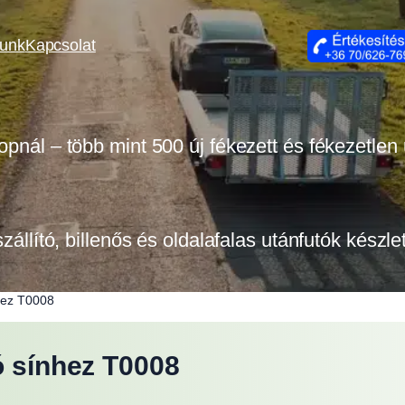
lunk
Kapcsolat
opnál – több mint 500 új fékezett és fékezetlen
szállító, billenős és oldalafalas utánfutók készl
nhez T0008
ó sínhez T0008