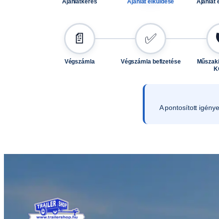
Ajánlatkérés
Ajánlat elküldése
Ajánlat 
📄
✅
Végszámla
Végszámla befizetése
Műszaki
K
A pontosított igény