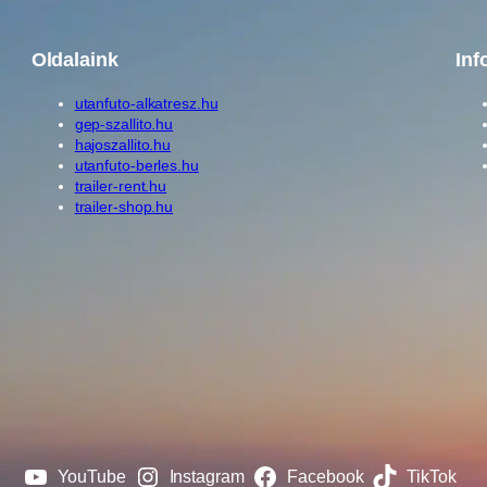
Oldalaink
Inf
utanfuto-alkatresz.hu
gep-szallito.hu
hajoszallito.hu
utanfuto-berles.hu
trailer-rent.hu
trailer-shop.hu
YouTube
Instagram
Facebook
TikTok