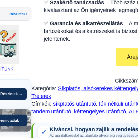
✅
Szakértő tanácsadás
– Több száz u
kiválasztani az Ön igényeinek legmegfe
Részletek ›
✅
Garancia és alkatrészellátás
– A m
tartozékokat és alkatrészeket is biztos
jelentenek.
Áraj
ÍTÜNK
Cikkszám
Kategória:
Síkplatós, alsókerekes kéttengely
Részletek →
Trélerek
Címkék:
síkplatós utánfutó
, 
fék nélküli utánf
tandem utánfutó
, 
kéttengelyes utánfutó
, 
ALF
egmutatjuk →
Kíváncsi, hogyan zajlik a rendelé
✓
Az ajánlatkéréstől az utánfutó átvételéig végigvezetjük