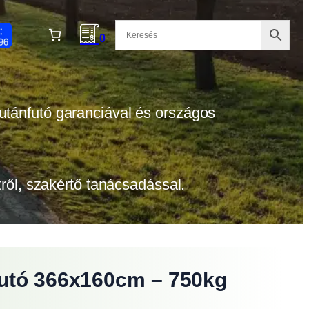
0
 utánfutó garanciával és országos
etről, szakértő tanácsadással.
nfutó 366x160cm – 750kg