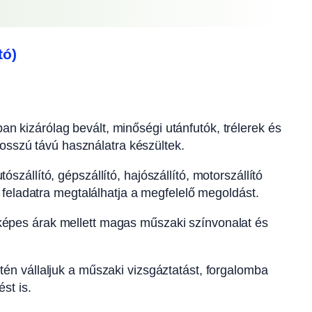
tó)
an kizárólag bevált, minőségi utánfutók, trélerek és
hosszú távú használatra készültek.
ószállító, gépszállító, hajószállító, motorszállító
 feladatra megtalálhatja a megfelelő megoldást.
épes árak mellett magas műszaki színvonalat és
én vállaljuk a műszaki vizsgáztatást, forgalomba
st is.