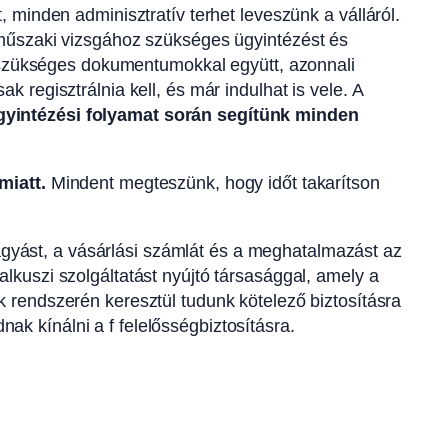
, minden adminisztratív terhet leveszünk a válláról.
 műszaki vizsgához szükséges ügyintézést és
 a szükséges dokumentumokkal együtt, azonnali
k regisztrálnia kell, és már indulhat is vele. A
ügyintézési folyamat során segítünk minden
miatt.
Mindent megteszünk, hogy időt takarítson
gyást, a vásárlási számlát és a meghatalmazást az
lkuszi szolgáltatást nyújtó társasággal, amely a
k rendszerén keresztül tudunk kötelező biztosításra
k kínálni a f felelősségbiztosításra.