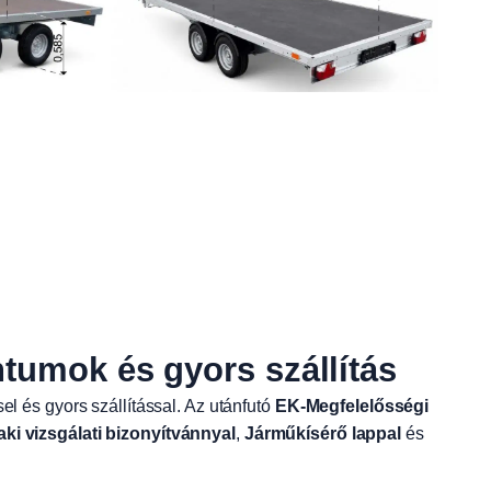
umok és gyors szállítás
el és gyors szállítással. Az utánfutó
EK-Megfelelősségi
aki vizsgálati bizonyítvánnyal
,
Járműkísérő lappal
és