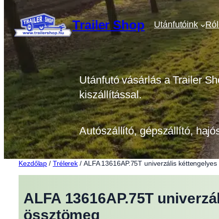
Ugrás
a
Trailer Shop
Utánfutóink
Ró
tartalomhoz
Utánfutó vásárlás a Trailer Sh
kiszállítással.
Autószállító, gépszállító, hajó
Kezdőlap
/
Trélerek
/ ALFA 13616AP.75T univerzális kéttengelyes
ALFA 13616AP.75T univerzál
össztömeg