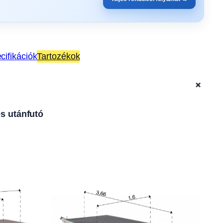
cifikációk
Tartozékok
+
es utánfutó