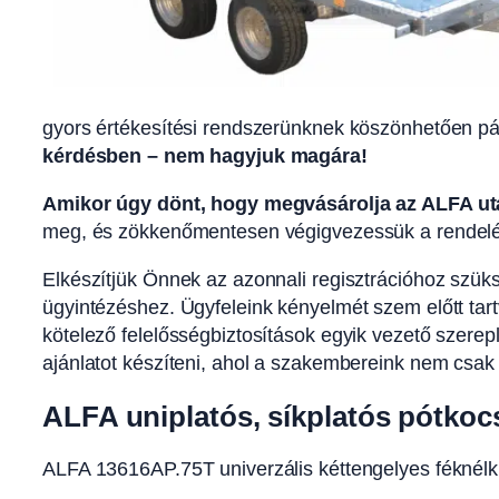
gyors értékesítési rendszerünknek köszönhetően p
kérdésben – nem hagyjuk magára!
Amikor úgy dönt, hogy megvásárolja az ALFA utá
meg, és zökkenőmentesen végigvezessük a rendelés
Elkészítjük Önnek az azonnali regisztrációhoz szü
ügyintézéshez. Ügyfeleink kényelmét szem előtt tart
kötelező felelősségbiztosítások egyik vezető szerep
ajánlatot készíteni, ahol a szakembereink nem csak 
ALFA uniplatós, síkplatós pótkoc
ALFA 13616AP.75T univerzális kéttengelyes féknél