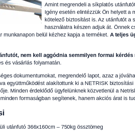
Amint megrendeli a síkplatós utánfutót
Igény esetén elintézzük Ön helyett a
kötelező biztosítást is. Az utánfutót
használatra készen adjuk át. Önnek csa
ár munkanapon belül kézhez kapja a terméket.
A teljes 
nfutót, nem kell aggódnia semmilyen formai kérdés 
 és vásárlás folyamatán.
kséges dokumentumokat, megrendelő lapot, azaz a jóváha
va együttműködést alakítottunk ki a NETRISK biztosítási a
lője. Minden érdeklődő ügyfelünknek közvetlenül a Netris
minden formaságban segítenek, hanem akciós árat is tudna
si
küli utánfutó 366x160cm – 750kg össztömeg