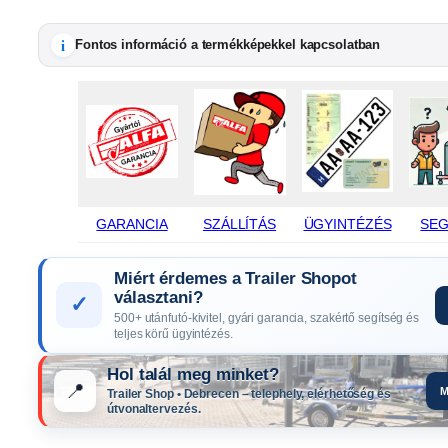
i
Fontos információ a termékképekkel kapcsolatban
GARANCIA
SZÁLLÍTÁS
ÜGYINTÉZÉS
SEG
Miért érdemes a Trailer Shopot
választani?
✓
500+ utánfutó-kivitel, gyári garancia, szakértő segítség és
teljes körű ügyintézés.
Hol talál meg minket?
📍
M
Trailer Shop • Debrecen – telephely, elérhetőség és
útvonaltervezés.