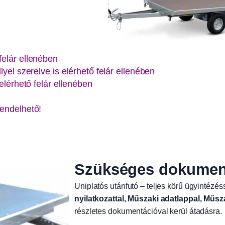
felár ellenében
yel szerelve is elérhető felár ellenében
elérhető felár ellenében
rendelhető!
Szükséges dokument
Uniplatós utánfutó – teljes körű ügyintézéss
nyilatkozattal, Műszaki adatlappal, Műsz
részletes dokumentációval kerül átadásra.