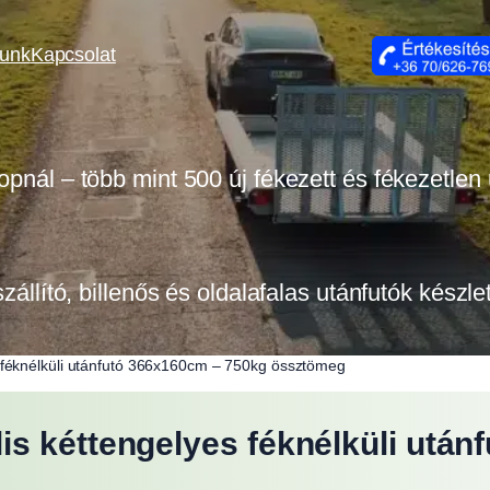
lunk
Kapcsolat
opnál – több mint 500 új fékezett és fékezetlen
szállító, billenős és oldalafalas utánfutók készl
 féknélküli utánfutó 366x160cm – 750kg össztömeg
is kéttengelyes féknélküli utá