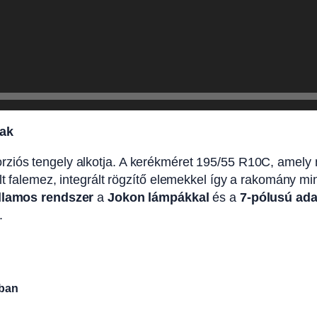
nak
ziós tengely alkotja. A kerékméret 195/55 R10C, amely meg
elt falemez, integrált rögzítő elemekkel így a rakomány m
illamos rendszer
a
Jokon lámpákkal
és a
7-pólusú ada
.
sban