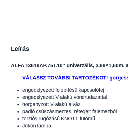
Leírás
ALFA 13616AP.75T.10″ univerzális, 3,66×1,60m, a
VÁLASSZ TOVÁBBI TARTOZÉKOT! görgess
engedélyezett felépítésű kapcsolófej
engedélyezett V alakú vonórudazattal
horganyzott V-alakú alváz
padló csúszásmentes, rétegelt falemezből
torziós rugózású KNOTT futómű
Jokon lámpa