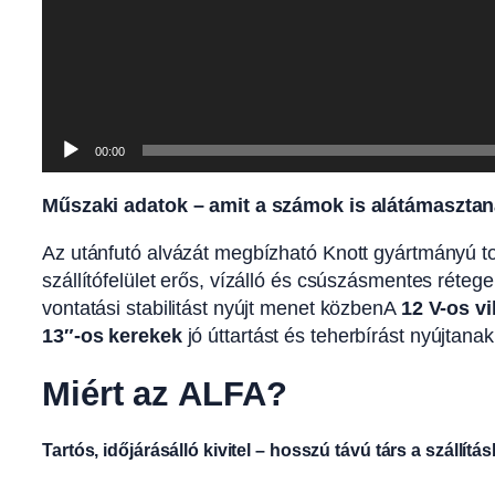
00:00
Műszaki adatok – amit a számok is alátámaszta
Az utánfutó alvázát megbízható Knott gyártmányú tor
szállítófelület erős, vízálló és csúszásmentes réteg
vontatási stabilitást nyújt menet közbenA
12 V-os v
13″-os kerekek
jó úttartást és teherbírást nyújtanak
Miért az ALFA?
Tartós, időjárásálló kivitel – hosszú távú társ a szállítá