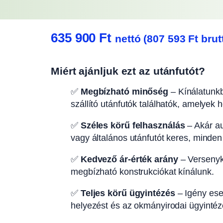
635 900
Ft
nettó (
807 593
Ft
brut
Miért ajánljuk ezt az utánfutót?
✅
Megbízható minőség
– Kínálatunkb
szállító utánfutók találhatók, amelyek 
✅
Széles körű felhasználás
– Akár aut
vagy általános utánfutót keres, minden
✅
Kedvező ár-érték arány
– Versenyk
megbízható konstrukciókat kínálunk.
✅
Teljes körű ügyintézés
– Igény eset
helyezést és az okmányirodai ügyintézé