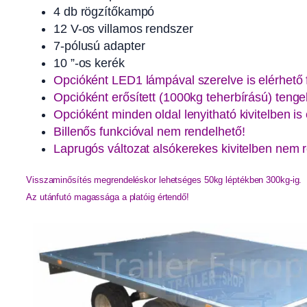
4 db rögzítőkampó
12 V-os villamos rendszer
7-pólusú adapter
10 ”-os kerék
Opcióként LED1 lámpával szerelve is elérhető 
Opcióként erősített (1000kg teherbírású) tengell
Opcióként minden oldal lenyitható kivitelben is 
Billenős funkcióval nem rendelhető!
Laprugós változat alsókerekes kivitelben nem 
Visszaminősítés megrendeléskor lehetséges 50kg léptékben 300kg-ig. 
Az utánfutó magassága a platóig értendő!