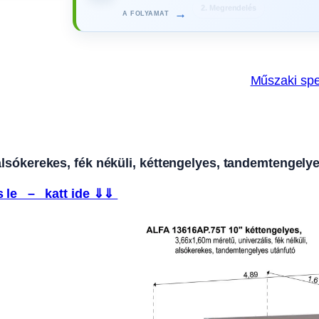
→
3. Gyártás
A FOLYAMAT
Műszaki spe
lsókerekes, fék néküli, kéttengelyes, tandemtengely
 le – katt ide ⇓⇓