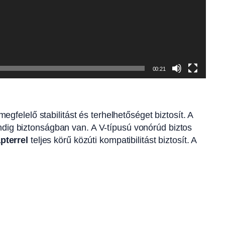
00:21
felelő stabilitást és terhelhetőséget biztosít. A
indig biztonságban van. A V-típusú vonórúd biztos
pterrel
teljes körű közúti kompatibilitást biztosít. A