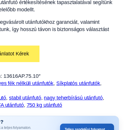
tánfutó értékesítésének tapasztalatával segítünk
lelőbb modellt.
egvásárolt utánfutókhoz garanciát, valamint
ítunk, így hosszú távon is biztonságos választást
ánlatot Kérek
:
13616AP.75.10″
es fék nélküli utánfutók
, 
Síkplatós utánfutók
, 
utó
, 
stabil utánfutó
, 
nagy teherbírású utánfutó
, 
A utánfutó
, 
750 kg utánfutó
s?
 a teljes folyamaton.
Teljes rendelési folyamat →