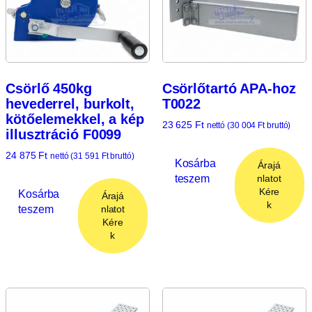
Csörlő 450kg
Csörlőtartó APA-hoz
hevederrel, burkolt,
T0022
kötőelemekkel, a kép
23 625
Ft
nettó (
30 004
Ft
bruttó)
illusztráció F0099
24 875
Ft
nettó (
31 591
Ft
bruttó)
Kosárba
Árajá
teszem
nlatot
Kére
Kosárba
Árajá
k
teszem
nlatot
Kére
k