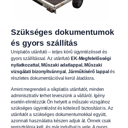
Szükséges dokumentumok
és gyors szállítás
Uniplatós utánfutó – teljes körű ügyintézéssel és
gyors szállítással. Az utánfutó
EK-Megfelelősségi
nyilatkozattal, Műszaki adatlappal, Műszaki
vizsgálati bizonyítvánnyal
,
Járműkísérő lappal
és
részletes dokumentációval kerül átadásra.
Amint megrendeli a síkplatós utánfutót, minden
adminisztratív terhet leveszünk a válláról. Igény
esetén elintézzük Ön helyett a műszaki vizsgához
szükséges ügyintézést és kötelező biztosítást is. Az
utánfutót a szükséges dokumentumokkal együtt,
azonnali használatra készen adjuk át. Önnek csak
regisztrálnia kell, és már indulhat is vele. A gyors