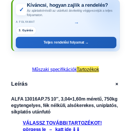
Kíváncsi, hogyan zajlik a rendelés?
✓
Az ajánlatkéréstől az utánfutó átvételéig végigvezetjük a teljes
folyamaton.
→
A FOLYAMAT
4. Műszaki vizsga
Teljes rendelési folyamat →
Műszaki specifikációk
Tartozékok
+
Leírás
ALFA 13016AP.75 10″, 3,04×1,60m méretű, 750kg
egytengelyes, fék nélküli, alsókerekes, uniplatós,
síkplatós utánfutó
VÁLASSZ TOVÁBBI TARTOZÉKOT!
görgess le – katt ide ⇓⇓