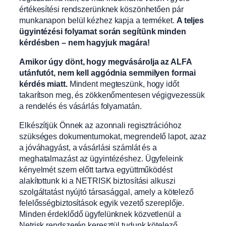
értékesítési rendszerünknek köszönhetően pár
munkanapon belül kézhez kapja a terméket.
A teljes
ügyintézési folyamat során segítünk minden
kérdésben – nem hagyjuk magára!
Amikor úgy dönt, hogy megvásárolja az ALFA
utánfutót, nem kell aggódnia semmilyen formai
kérdés miatt.
Mindent megteszünk, hogy időt
takarítson meg, és zökkenőmentesen végigvezessük
a rendelés és vásárlás folyamatán.
Elkészítjük Önnek az azonnali regisztrációhoz
szükséges dokumentumokat, megrendelő lapot, azaz
a jóváhagyást, a vásárlási számlát és a
meghatalmazást az ügyintézéshez. Ügyfeleink
kényelmét szem előtt tartva együttműködést
alakítottunk ki a NETRISK biztosítási alkuszi
szolgáltatást nyújtó társasággal, amely a kötelező
felelősségbiztosítások egyik vezető szereplője.
Minden érdeklődő ügyfelünknek közvetlenül a
Netrisk rendszerén keresztül tudunk kötelező