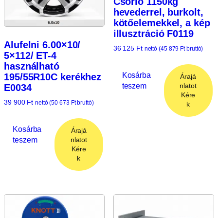
Csörlő 1150kg
hevederrel, burkolt,
kötőelemekkel, a kép
illusztráció F0119
Alufelni 6.00×10/
36 125
Ft
nettó (
45 879
Ft
bruttó)
5×112/ ET-4
használható
Kosárba
195/55R10C kerékhez
Árajá
teszem
nlatot
E0034
Kére
39 900
Ft
nettó (
50 673
Ft
bruttó)
k
Kosárba
Árajá
teszem
nlatot
Kére
k