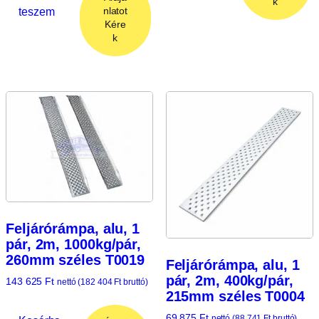
k
teszem
nlatot
Kére
k
Feljárórámpa, alu, 1
pár, 2m, 1000kg/pár,
260mm széles T0019
Feljárórámpa, alu, 1
pár, 2m, 400kg/pár,
143 625
Ft
nettó (
182 404
Ft
bruttó)
215mm széles T0004
69 875
Ft
nettó (
88 741
Ft
bruttó)