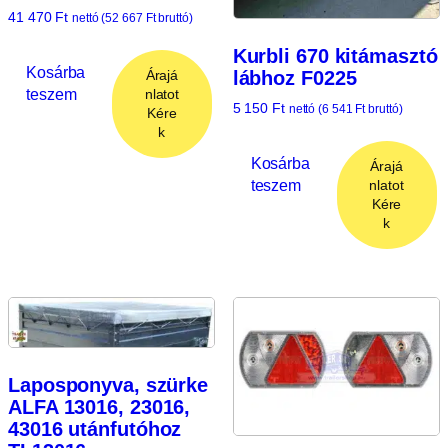
41 470
Ft
nettó (
52 667
Ft
bruttó)
Kurbli 670 kitámasztó
Kosárba
lábhoz F0225
Árajá
teszem
nlatot
5 150
Ft
nettó (
6 541
Ft
bruttó)
Kére
k
Kosárba
Árajá
teszem
nlatot
Kére
k
Laposponyva, szürke
ALFA 13016, 23016,
43016 utánfutóhoz