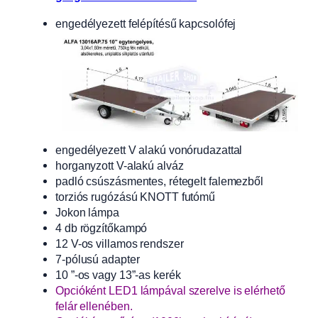
engedélyezett felépítésű kapcsolófej
engedélyezett V alakú vonórudazattal
horganyzott V-alakú alváz
padló csúszásmentes, rétegelt falemezből
torziós rugózású KNOTT futómű
Jokon lámpa
4 db rögzítőkampó
12 V-os villamos rendszer
7-pólusú adapter
10 ”-os vagy 13”-as kerék
Opcióként LED1 lámpával szerelve is elérhető
felár ellenében.