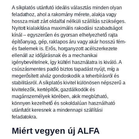
A síkplatós utánfutó ideális választás minden olyan
feladathoz, ahol a rakomány mérete, alakja vagy
hossza miatt zárt oldalfal nélküli szállítás szükséges.
Nyitott kialakítása maximális rakodási szabadságot
kínál – egyszerűen és gyorsan elhelyezhető rajta
építőanyag, gép, raklapos áru vagy akár hosszú fém-
és faelemek is. Erős, horganyzott acélszerkezete
ellenáll az időjárásnak és a mechanikai
igénybevételnek, így kültéri használatra is kiváló. A
csúszásmentes padló biztos tapadást nyújt, míg a
megerősített alváz gondoskodik a teherbírásról és
stabilitásról. A síkplatós kivitel különösen népszerű a
kivitelezők, kertépítők, gazdálkodók és
magánszemélyek körében, akik megbízható,
könnyen kezelhető és sokoldalúan használható
utánfutót keresnek a mindennapi szállítási
feladatokra.
Miért vegyen új ALFA