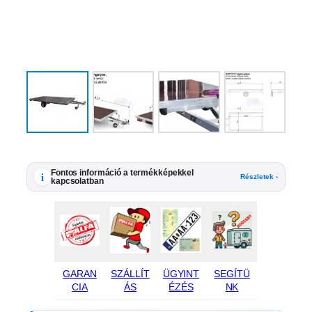
Fontos információ a termékképekkel
i
Részletek ›
kapcsolatban
GARAN
SZÁLLÍT
ÜGYINT
SEGÍTÜ
CIA
ÁS
ÉZÉS
NK