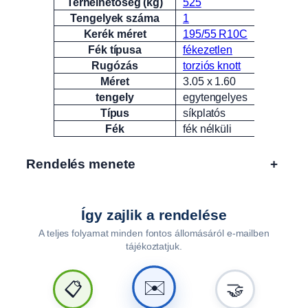
Terhelhetőség (kg)
525
Tengelyek száma
1
Kerék méret
195/55 R10C
Fék típusa
fékezetlen
Rugózás
torziós knott
Méret
3.05 x 1.60
tengely
egytengelyes
Típus
síkplatós
Fék
fék nélküli
Rendelés menete
+
Így zajlik a rendelése
A teljes folyamat minden fontos állomásáról e-mailben
tájékoztatjuk.
🤝
📋
✉️