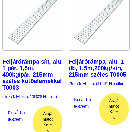
Feljárórámpa sín, alu,
Feljárórámpa, alu, 1
1 pár, 1,5m,
db, 1,5m,200kg/sín,
400kg/pár, 215mm
215mm széles T0005
széles kötőelemekkel
26 875
Ft
nettó (
34 131
Ft
bruttó)
T0003
55 770
Ft
nettó (
70 828
Ft
bruttó)
Kosárba
Árajá
teszem
nlatot
Kére
Kosárba
Árajá
k
teszem
nlatot
Kére
k