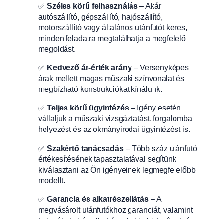
✅
Széles körű felhasználás
– Akár
autószállító, gépszállító, hajószállító,
motorszállító vagy általános utánfutót keres,
minden feladatra megtalálhatja a megfelelő
megoldást.
✅
Kedvező ár-érték arány
– Versenyképes
árak mellett magas műszaki színvonalat és
megbízható konstrukciókat kínálunk.
✅
Teljes körű ügyintézés
– Igény esetén
vállaljuk a műszaki vizsgáztatást, forgalomba
helyezést és az okmányirodai ügyintézést is.
✅
Szakértő tanácsadás
– Több száz utánfutó
értékesítésének tapasztalatával segítünk
kiválasztani az Ön igényeinek legmegfelelőbb
modellt.
✅
Garancia és alkatrészellátás
– A
megvásárolt utánfutókhoz garanciát, valamint