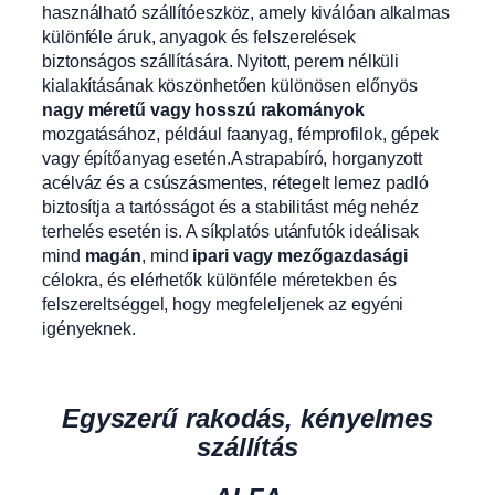
használható szállítóeszköz, amely kiválóan alkalmas
különféle áruk, anyagok és felszerelések
biztonságos szállítására. Nyitott, perem nélküli
kialakításának köszönhetően különösen előnyös
nagy méretű vagy hosszú rakományok
mozgatásához, például faanyag, fémprofilok, gépek
vagy építőanyag esetén.A strapabíró, horganyzott
acélváz és a csúszásmentes, rétegelt lemez padló
biztosítja a tartósságot és a stabilitást még nehéz
terhelés esetén is. A síkplatós utánfutók ideálisak
mind
magán
, mind
ipari vagy mezőgazdasági
célokra, és elérhetők különféle méretekben és
felszereltséggel, hogy megfeleljenek az egyéni
igényeknek.
Egyszerű rakodás, kényelmes
szállítás