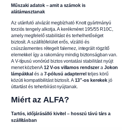
Műszaki adatok – amit a számok is
alátámasztanak
Az utánfutó alvázát megbízható Knott gyártmányú
torziós tengely alkotja. A kerékméret 195/55 R10C,
amely megfelelő stabilitást és terhelhetőséget
biztosít. A szállítófelület erős, vízálló és
csúszásmentes rétegelt falemez, integrált rögzítő
elemekkel így a rakomány mindig biztonságban van.
A V-típusú vonórúd biztos vontatási stabilitást nyújt
menet közbenA
12 V-os villamos rendszer
a
Jokon
lámpákkal
és a
7-pólusú adapterrel
teljes körű
közúti kompatibilitást biztosít. A
13″-os kerekek
jó
úttartást és teherbírást nyújtanak.
Miért az ALFA?
Tartós, időjárásálló kivitel – hosszú távú társ a
szállításban