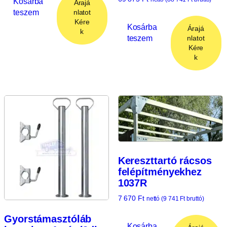
Kosárba
Árajá
teszem
nlatot
Kére
Kosárba
Árajá
k
teszem
nlatot
Kére
k
Kereszttartó rácsos
felépítményekhez
1037R
7 670
Ft
nettó (
9 741
Ft
bruttó)
Gyorstámasztóláb
Kosárba