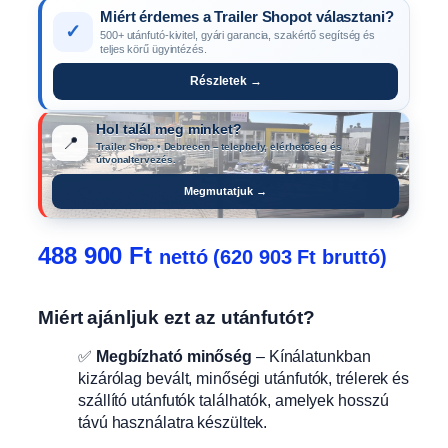
Miért érdemes a Trailer Shopot választani?
✓
500+ utánfutó-kivitel, gyári garancia, szakértő segítség és
teljes körű ügyintézés.
Részletek →
Hol talál meg minket?
📍
Trailer Shop • Debrecen – telephely, elérhetőség és
útvonaltervezés.
Megmutatjuk →
488 900
Ft
nettó (
620 903
Ft
bruttó)
Miért ajánljuk ezt az utánfutót?
✅
Megbízható minőség
– Kínálatunkban
kizárólag bevált, minőségi utánfutók, trélerek és
szállító utánfutók találhatók, amelyek hosszú
távú használatra készültek.