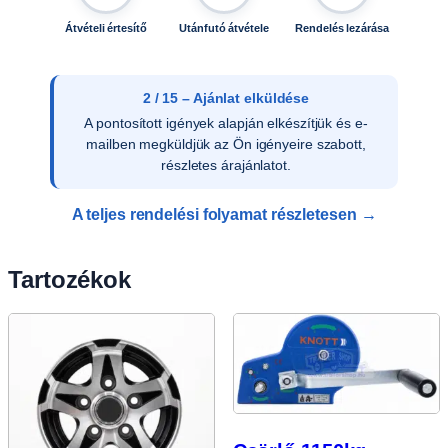
Átvételi értesítő
Utánfutó átvétele
Rendelés lezárása
3 / 15 – Ajánlat elfogadása
Az ajánlat írásos elfogadását követően
ellenőrizzük a vevői adatokat, és rendelését
rögzítjük rendszerünkben.
A teljes rendelési folyamat részletesen →
Tartozékok