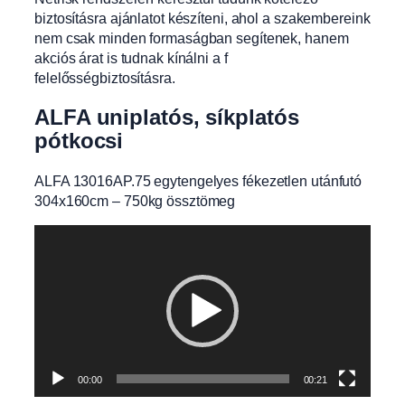
biztosításra ajánlatot készíteni, ahol a szakembereink
nem csak minden formaságban segítenek, hanem
akciós árat is tudnak kínálni a f
felelősségbiztosításra.
ALFA uniplatós, síkplatós
pótkocsi
ALFA 13016AP.75 egytengelyes fékezetlen utánfutó
304x160cm – 750kg össztömeg
Videólejátszó
00:00
00:21