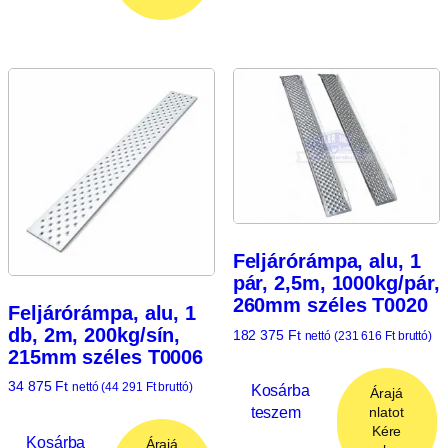
Feljárórámpa, alu, 1
pár, 2,5m, 1000kg/pár,
260mm széles T0020
Feljárórámpa, alu, 1
db, 2m, 200kg/sín,
182 375
Ft
nettó (
231 616
Ft
bruttó)
215mm széles T0006
34 875
Ft
nettó (
44 291
Ft
bruttó)
Kosárba
Árajá
teszem
nlatot
Kére
Kosárba
Árajá