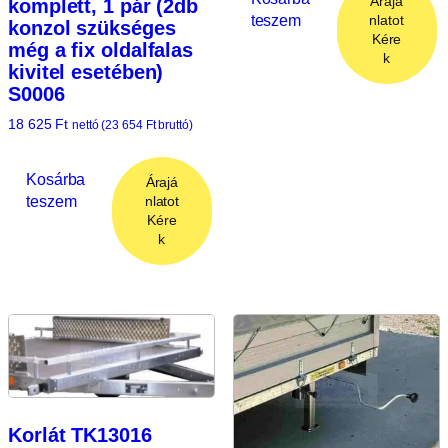
Árajá
komplett, 1 pár (2db
teszem
nlatot
konzol szükséges
Kére
még a fix oldalfalas
k
kivitel esetében)
S0006
18 625
Ft
nettó (
23 654
Ft
bruttó)
Kosárba
Árajá
teszem
nlatot
Kére
k
Korlát TK13016