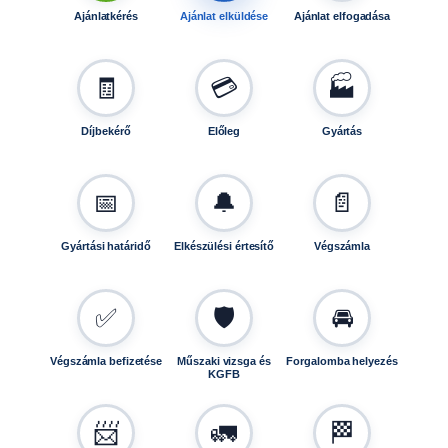
Ajánlatkérés
Ajánlat elküldése
Ajánlat elfogadása
🧾
💳
🏭
Díjbekérő
Előleg
Gyártás
📅
🔔
📄
Gyártási határidő
Elkészülési értesítő
Végszámla
✅
🛡️
🚘
Végszámla befizetése
Műszaki vizsga és
Forgalomba helyezés
KGFB
📨
🚛
🏁