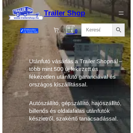
Ugrás
a
Trailer Shop
tartalomhoz
0
Utánfutó vásárlás a Trailer Shopnál –
több mint 500 új fékezett és
fékezetlen utánfutó garanciával és
országos kiszállítással.
Autószállító, gépszállító, hajószállító,
billenős és oldalafalas utánfutók
készletről, szakértő tanácsadással.