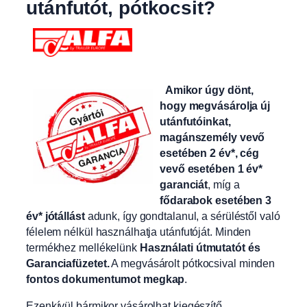
utánfutót, pótkocsit?
Amikor úgy dönt,
hogy megvásárolja új
utánfutóinkat,
magánszemély vevő
esetében 2 év*, cég
vevő esetében 1 év*
garanciát
, míg a
fődarabok esetében 3
év* jótállást
adunk, így gondtalanul, a sérüléstől való
félelem nélkül használhatja utánfutóját. Minden
termékhez mellékelünk
Használati útmutatót és
Garanciafüzetet.
A
megvásárolt pótkocsival minden
fontos dokumentumot megkap
.
Ezenkívül bármikor vásárolhat kiegészítő