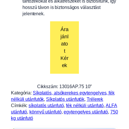
tartozékokat és alkatrészeket is biztosítunk, így
hosszú távon is biztonságos választást
jelentenek.
Ára
jánl
ato
t
Kér
ek
Cikkszám:
13016AP.75 10″
Kategória:
Síkplatós, alsókerekes egytengelyes, fék
nélküli utánfutók
, 
Síkplatós utánfutók
, 
Trélerek
Címkék:
síkplatós utánfutó
, 
fék nélküli utánfutó
, 
ALFA
utánfutó
, 
könnyű utánfutó
, 
egytengelyes utánfutó
, 
750
kg utánfutó