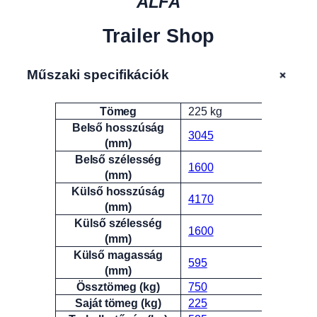
ALFA
Trailer Shop
+
Műszaki specifikációk
Tömeg
225 kg
Attribútumok
Érték
Belső hosszúság
3045
(mm)
Belső szélesség
1600
(mm)
Külső hosszúság
4170
(mm)
Külső szélesség
1600
(mm)
Külső magasság
595
(mm)
Össztömeg (kg)
750
Saját tömeg (kg)
225