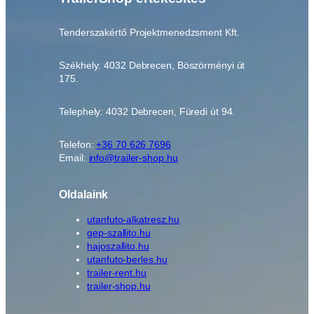
Tenderszakértő Projektmenedzsment Kft.
Székhely: 4032 Debrecen, Böszörményi út
175.
Telephely: 4032 Debrecen, Füredi út 94.
Telefon:
+36 70 626 7696
Email:
info@trailer-shop.hu
Oldalaink
utanfuto-alkatresz.hu
gep-szallito.hu
hajoszallito.hu
utanfuto-berles.hu
trailer-rent.hu
trailer-shop.hu