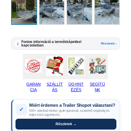
Fontos információ a termékképekkel
i
Részletek ›
kapcsolatban
GARAN
SZÁLLÍT
ÜGYINT
SEGÍTÜ
CIA
ÁS
ÉZÉS
NK
Miért érdemes a Trailer Shopot választani?
✓
500+ utánfutó-kivitel, gyári garancia, szakértő segítség és
teljes körű ügyintézés.
Részletek →