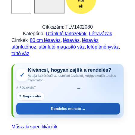
Kér
a
ek
v
á
z
Cikkszám:
TLV1402080
8
Kategória:
Utánfutó tartozékok
, 
Létravázak
0
Címkék:
80 cm létraváz
, 
létraváz
, 
létraváz
c
utánfutóhoz
, 
utánfutó magasító váz
, 
felépítményváz
, 
m
tartó váz
m
a
Kíváncsi, hogyan zajlik a rendelés?
g
✓
Az ajánlatkéréstől az utánfutó átvételéig végigvezetjük a teljes
a
folyamaton.
s
→
A FOLYAMAT
A
2. Megrendelés
L
F
Rendelés menete →
A
1
4
Műszaki specifikációk
0