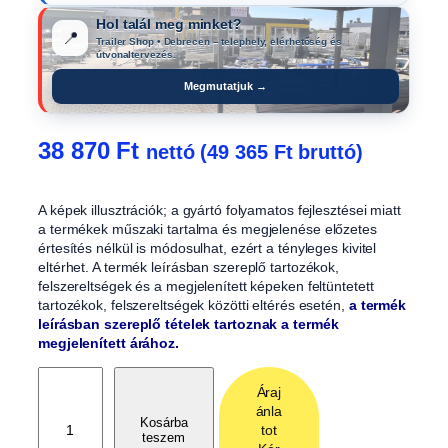
Hol talál meg minket?
📍
Trailer Shop • Debrecen – telephely, elérhetőség és
útvonaltervezés.
Megmutatjuk →
38 870
Ft
nettó (
49 365
Ft
bruttó)
A képek illusztrációk; a gyártó folyamatos fejlesztései miatt
a termékek műszaki tartalma és megjelenése előzetes
értesítés nélkül is módosulhat, ezért a tényleges kivitel
eltérhet. A termék leírásban szereplő tartozékok,
felszereltségek és a megjelenített képeken feltüntetett
tartozékok, felszereltségek közötti eltérés esetén,
a termék
leírásban szereplő tételek tartoznak a termék
megjelenített árához.
L
Áraj
é
ánla
t
Kosárba
tot
teszem
r