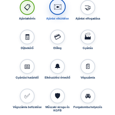
t
✉️
📋
🤝
ó
h
o
Ajánlatkérés
Ajánlat elküldése
Ajánlat elfogadása
z
T
L
🧾
💳
🏭
V
1
Díjbekérő
Előleg
Gyártás
4
0
2
📅
🔔
📄
0
8
Gyártási határidő
Elkészülési értesítő
Végszámla
0
m
e
✅
🛡️
🚘
n
n
y
Végszámla befizetése
Műszaki vizsga és
Forgalomba helyezés
KGFB
i