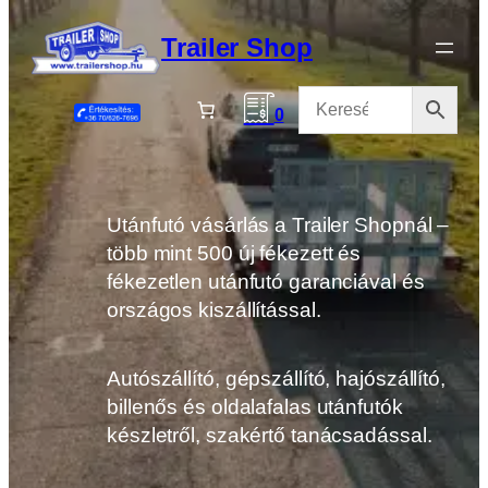
Ugrás
a
Trailer Shop
tartalomhoz
0
Utánfutó vásárlás a Trailer Shopnál –
több mint 500 új fékezett és
fékezetlen utánfutó garanciával és
országos kiszállítással.
Autószállító, gépszállító, hajószállító,
billenős és oldalafalas utánfutók
készletről, szakértő tanácsadással.