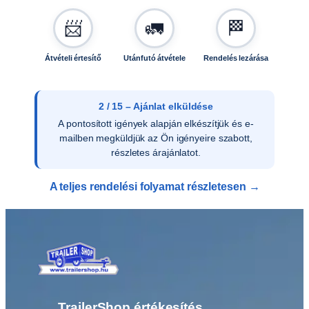
s
📨
🚛
🏁
é
g
Átvételi értesítő
Utánfutó átvétele
Rendelés lezárása
2 / 15 – Ajánlat elküldése
A pontosított igények alapján elkészítjük és e-
mailben megküldjük az Ön igényeire szabott,
részletes árajánlatot.
A teljes rendelési folyamat részletesen →
TrailerShop értékesítés