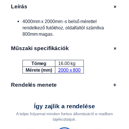
2
+
Leírás
0
,
4000mm x 2000mm -s belső mérettel
2
rendelkező futókhoz, oldalfaltól számítva
4
800mm magas.
0
2
0
+
Műszaki specifikációk
,
4
Tömeg
16.00 kg
Attribútumok
Érték
4
Mérete (mm)
2000 x 800
0
2
Rendelés menete
+
0
u
t
á
Így zajlik a rendelése
n
A teljes folyamat minden fontos állomásáról e-mailben
f
tájékoztatjuk.
u