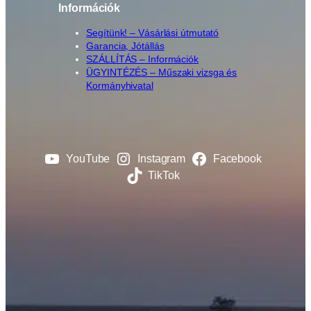
Információk
Segítünk! – Vásárlási útmutató
Garancia, Jótállás
SZÁLLÍTÁS – Információk
ÜGYINTÉZÉS – Műszaki vizsga és
Kormányhivatal
YouTube
Instagram
Facebook
TikTok