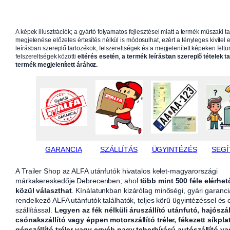
A képek illusztrációk; a gyártó folyamatos fejlesztései miatt a termék műszaki t
megjelenése előzetes értesítés nélkül is módosulhat, ezért a tényleges kivitel e
leírásban szereplő tartozékok, felszereltségek és a megjelenített képeken feltün
felszereltségek közötti
eltérés esetén
,
a termék leírásban szereplő tételek t
termék megjelenített árához.
GARANCIA
SZÁLLÍTÁS
ÜGYINTÉZÉS
SEGÍ
A Trailer Shop az ALFA utánfutók hivatalos kelet-magyarországi
márkakereskedője Debrecenben, ahol
több mint 500 féle elérhet
közül választhat
. Kínálatunkban kizárólag minőségi, gyári garanci
rendelkező ALFA utánfutók találhatók, teljes körű ügyintézéssel és
szállítással.
Legyen az fék nélküli áruszállító utánfutó, hajószál
csónakszállító vagy éppen motorszállító tréler, fékezett síkpla
gépszállító tréler vagy egyéb nagy teherbírású autószállító v