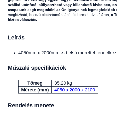
szállító utánfutó, süllyeszthető vagy billenthető kivitelben, sz
csapatunk segít megtalálni az Ön igényeinek legmegfelelőbb
megbízható, hosszú élettartamú utánfutót keres kedvező áron,
a T
biztos választás.
Leírás
4050mm x 2000mm -s belső mérettel rendelkező
Műszaki specifikációk
Tömeg
35.20 kg
Attribútumok
Érték
Mérete (mm)
4050 x 2000 x 2100
Rendelés menete