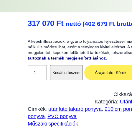
317 070
Ft
nettó (
402 679
Ft
brutt
A képek illusztrációk; a gyártó folyamatos fejlesztései m
nélkül is módosulhat, ezért a tényleges kivitel eltérhet. 
megjelenített képeken feltüntetett tartozékok, felszerelts
tartoznak a termék megjelenített árához.
P
Árajánlatot Kérek
Kosárba teszem
o
n
y
Cikksz
v
Kategória:
Utánf
a
Címkék:
utánfutó takaró ponyva
, 
210 cm pon
2
ponyva
, 
PVC ponyva
1
Műszaki specifikációk
0