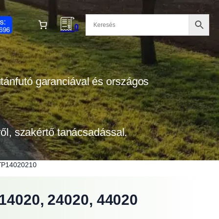
0
 utánfutó garanciával és országos
tről, szakértő tanácsadással.
z TP14020210
 14020, 24020, 44020