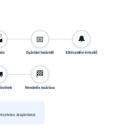

📅
🔔
tás
Gyártási határidő
Elkészülési értesítő

🏁
átvétele
Rendelés lezárása
észletes árajánlatot.