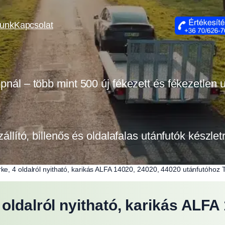
lunk
Kapcsolat
opnál – több mint 500 új fékezett és fékezetlen
zállító, billenős és oldalafalas utánfutók készle
ke, 4 oldalról nyitható, karikás ALFA 14020, 24020, 44020 utánfutóho
oldalról nyitható, karikás ALFA