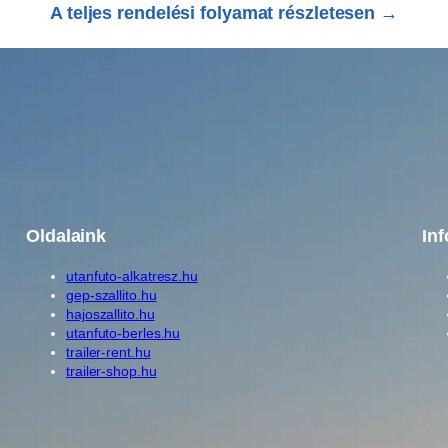
A teljes rendelési folyamat részletesen →
4
4
0
2
0
u
t
á
n
Oldalaink
In
f
u
utanfuto-alkatresz.hu
t
gep-szallito.hu
ó
hajoszallito.hu
utanfuto-berles.hu
h
trailer-rent.hu
o
trailer-shop.hu
z
T
P