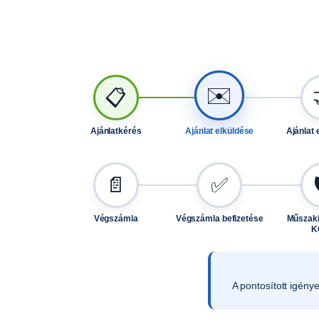
✉️
📋
Ajánlatkérés
Ajánlat elküldése
Ajánlat 
📄
✅
Végszámla
Végszámla befizetése
Műszaki
K
A pontosított igény