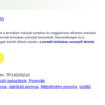
ó)
iatt a termékek műszaki tartalma és megjelenése előzetes értesítés
A termék leírásban szereplő tartozékok, felszereltségek és a
égek közötti eltérés esetén,
a termék leírásban szereplő tételek
ám:
TP14020210
utó tartozékok
, 
Ponyvák
yva
, 
utánfutó ponyva
, 
felépítmény ponyva
, 
vizálló