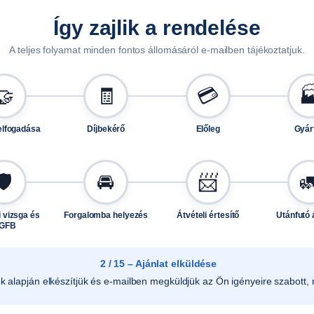
á
Így zajlik a rendelése
s
A
A teljes folyamat minden fontos állomásáról e-mailben tájékoztatjuk.
L
F
🤝
🧾
💳

A
1
elfogadása
Díjbekérő
Előleg
Gyár
4
0
2
🛡️
🚘
📨

0
,
 vizsga és
Forgalomba helyezés
Átvételi értesítő
Utánfutó 
2
GFB
4
0
2 / 15 – Ajánlat elküldése
2
ek alapján elkészítjük és e-mailben megküldjük az Ön igényeire szabott, r
0
,