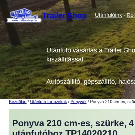
Ugrás
a
Trailer Shop
Utánfutóink
Ró
tartalomhoz
Utánfutó vásárlás a Trailer Sh
kiszállítással.
Autószállító, gépszállító, hajós
Kezdőlap
/
Utánfutó tartozékok
/
Ponyvák
/ Ponyva 210 cm-es, szür
Ponyva 210 cm-es, szürke, 4 
utánfutóhoz TP14020210