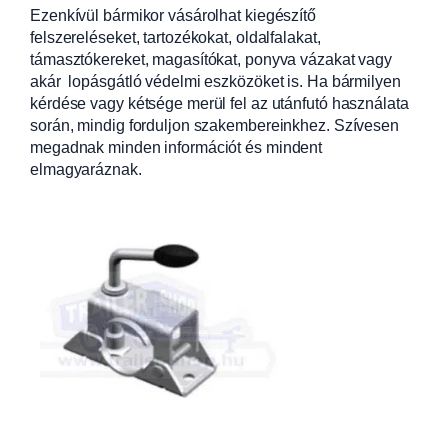
Ezenkívül bármikor vásárolhat kiegészítő
felszereléseket, tartozékokat, oldalfalakat,
támasztókereket, magasítókat, ponyva vázakat vagy
akár lopásgátló védelmi eszközöket is. Ha bármilyen
kérdése vagy kétsége merül fel az utánfutó használata
során, mindig forduljon szakembereinkhez. Szívesen
megadnak minden információt és mindent
elmagyaráznak.