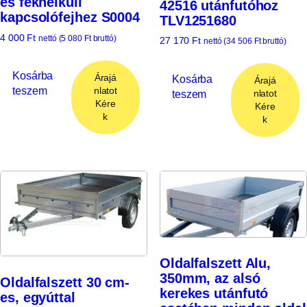
és féknélküli
42516 utánfutóhoz
kapcsolófejhez S0004
TLV1251680
4 000
Ft
nettó (
5 080
Ft
bruttó)
27 170
Ft
nettó (
34 506
Ft
bruttó)
Kosárba
Árajá
Kosárba
Árajá
teszem
nlatot
teszem
nlatot
Kére
Kére
k
k
Oldalfalszett Alu,
350mm, az alsó
Oldalfalszett 30 cm-
kerekes utánfutó
es, egyúttal