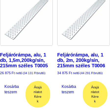
Feljárórámpa, alu, 1
Feljárórámpa, alu, 1
db, 1,5m,200kg/sín,
db, 2m, 200kg/sín,
215mm széles T0005
215mm széles T0006
26 875
Ft
34 875
Ft
nettó (
34 131
Ft
bruttó)
nettó (
44 291
Ft
bruttó)
Kosárba
Kosárba
Árajá
Árajá
teszem
teszem
nlatot
nlatot
Kére
Kére
k
k