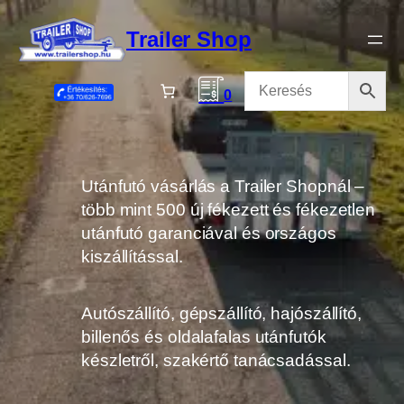
Ugrás
a
Trailer Shop
tartalomhoz
0
Utánfutó vásárlás a Trailer Shopnál –
több mint 500 új fékezett és fékezetlen
utánfutó garanciával és országos
kiszállítással.
Autószállító, gépszállító, hajószállító,
billenős és oldalafalas utánfutók
készletről, szakértő tanácsadással.