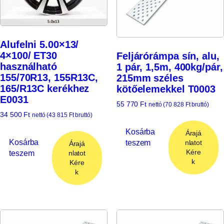
Alufelni 5.00×13/
4×100/ ET30
Feljárórámpa sín, alu,
használható
1 pár, 1,5m, 400kg/pár,
155/70R13, 155R13C,
215mm széles
165/R13C kerékhez
kötőelemekkel T0003
E0031
55 770
Ft
nettó (
70 828
Ft
bruttó)
34 500
Ft
nettó (
43 815
Ft
bruttó)
Kosárba
Árajá
Kosárba
teszem
nlatot
Árajá
Kére
teszem
nlatot
k
Kére
k