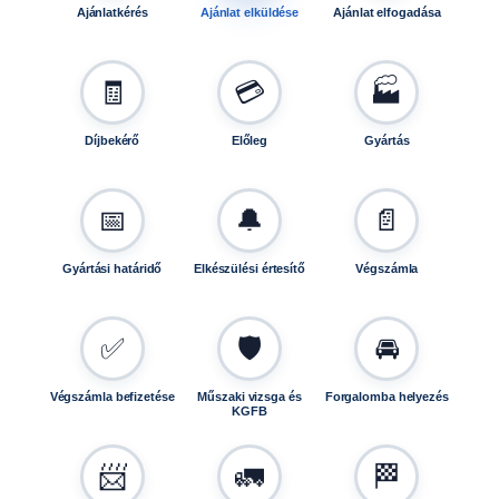
Ajánlatkérés
Ajánlat elküldése
Ajánlat elfogadása
🧾
💳
🏭
Díjbekérő
Előleg
Gyártás
📅
🔔
📄
Gyártási határidő
Elkészülési értesítő
Végszámla
✅
🛡️
🚘
Végszámla befizetése
Műszaki vizsga és
Forgalomba helyezés
KGFB
📨
🚛
🏁