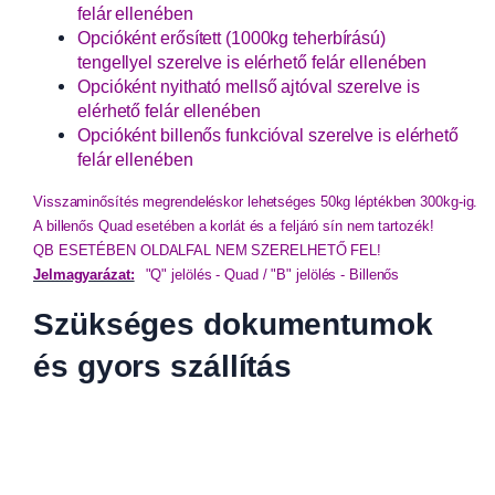
felár ellenében
Opcióként erősített (1000kg teherbírású)
tengellyel szerelve is elérhető felár ellenében
Opcióként nyitható mellső ajtóval szerelve is
elérhető felár ellenében
Opcióként billenős funkcióval szerelve is elérhető
felár ellenében
Visszaminősítés megrendeléskor lehetséges 50kg léptékben 300kg-ig.
A billenős Quad esetében a korlát és a feljáró sín nem tartozék!
QB ESETÉBEN OLDALFAL NEM SZERELHETŐ FEL!
Jelmagyarázat:
"Q" jelölés - Quad / 
"B" jelölés - Billenős
Szükséges dokumentumok
és gyors szállítás