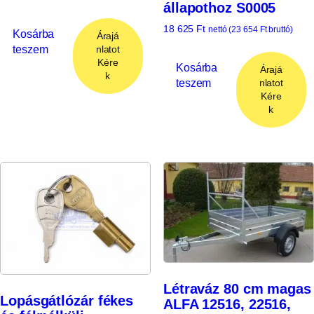
állapothoz S0005
18 625
Ft
nettó (
23 654
Ft
bruttó)
Kosárba
Árajá
teszem
nlatot
Kére
Kosárba
Árajá
k
teszem
nlatot
Kére
k
Létraváz 80 cm magas
Lopásgátlózár fékes
ALFA 12516, 22516,