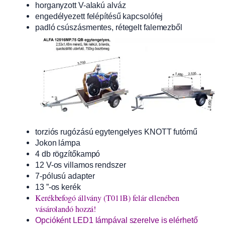
horganyzott V-alakú alváz
engedélyezett felépítésű kapcsolófej
padló csúszásmentes, rétegelt falemezből
torziós rugózású egytengelyes KNOTT futómű
Jokon lámpa
4 db rögzítőkampó
12 V-os villamos rendszer
7-pólusú adapter
13 ”-os kerék
Kerékbefogó állvány (T011B) felár ellenében
vásárolandó hozzá!
Opcióként LED1 lámpával szerelve is elérhető