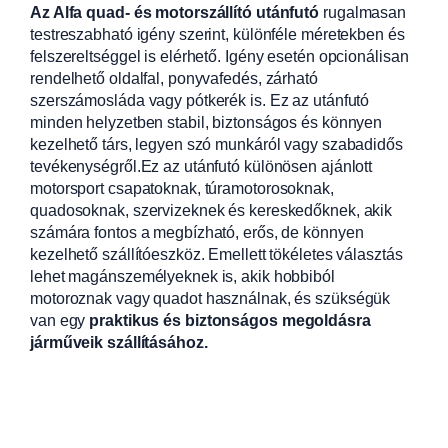
Az Alfa quad- és motorszállító utánfutó
rugalmasan
testreszabható igény szerint, különféle méretekben és
felszereltséggel is elérhető. Igény esetén opcionálisan
rendelhető oldalfal, ponyvafedés, zárható
szerszámosláda vagy pótkerék is. Ez az utánfutó
minden helyzetben stabil, biztonságos és könnyen
kezelhető társ, legyen szó munkáról vagy szabadidős
tevékenységről.Ez az utánfutó különösen ajánlott
motorsport csapatoknak, túramotorosoknak,
quadosoknak, szervizeknek és kereskedőknek, akik
számára fontos a megbízható, erős, de könnyen
kezelhető szállítóeszköz. Emellett tökéletes választás
lehet magánszemélyeknek is, akik hobbiból
motoroznak vagy quadot használnak, és szükségük
van egy
praktikus és biztonságos megoldásra
járműveik szállításához.