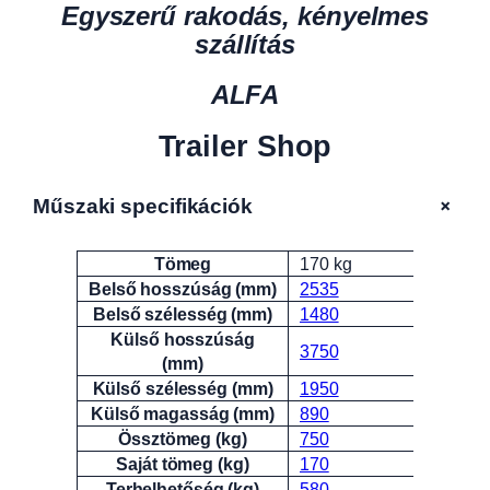
Egyszerű rakodás, kényelmes
szállítás
ALFA
Trailer Shop
+
Műszaki specifikációk
Tömeg
170 kg
Attribútumok
Érték
Belső hosszúság (mm)
2535
Belső szélesség (mm)
1480
Külső hosszúság
3750
(mm)
Külső szélesség (mm)
1950
Külső magasság (mm)
890
Össztömeg (kg)
750
Saját tömeg (kg)
170
Terhelhetőség (kg)
580