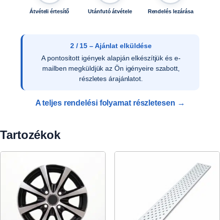
Átvételi értesítő
Utánfutó átvétele
Rendelés lezárása
3 / 15 – Ajánlat elfogadása
Az ajánlat írásos elfogadását követően ellenőrizzük
a vevői adatokat, és rendelését rögzítjük
rendszerünkben.
A teljes rendelési folyamat részletesen →
Tartozékok