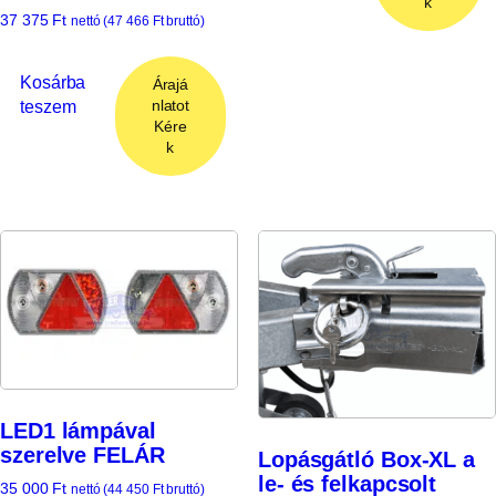
k
37 375
Ft
nettó (
47 466
Ft
bruttó)
Kosárba
Árajá
teszem
nlatot
Kére
k
LED1 lámpával
szerelve FELÁR
Lopásgátló Box-XL a
le- és felkapcsolt
35 000
Ft
nettó (
44 450
Ft
bruttó)