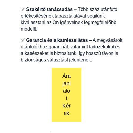
✅
Szakértő tanácsadás
– Több száz utánfutó
értékesítésének tapasztalatával segítünk
kiválasztani az Ön igényeinek legmegfelelőbb
modellt.
✅
Garancia és alkatrészellátás
– A megvásárolt
utánfutókhoz garanciát, valamint tartozékokat és
alkatrészeket is biztosítunk, így hosszú távon is
biztonságos választást jelentenek.
Ára
jánl
ato
t
Kér
ek