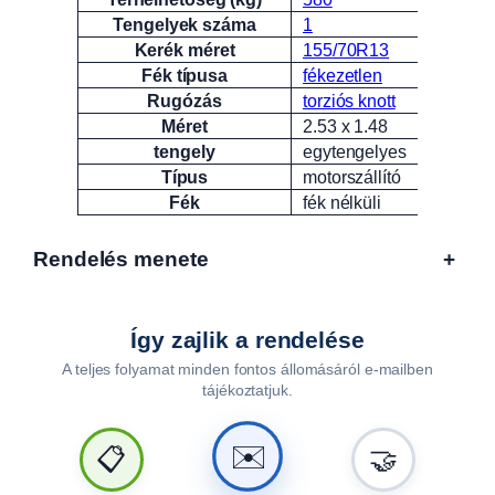
Tengelyek száma
1
Kerék méret
155/70R13
Fék típusa
fékezetlen
Rugózás
torziós knott
Méret
2.53 x 1.48
tengely
egytengelyes
Típus
motorszállító
Fék
fék nélküli
Rendelés menete
+
Így zajlik a rendelése
A teljes folyamat minden fontos állomásáról e-mailben
tájékoztatjuk.
🤝
📋
✉️