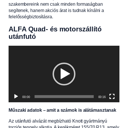
szakembereink nem csak minden formaságban
segítenek, hanem akciós árat is tudnak kínálni a
felelősségbiztosításra.
ALFA Quad- és motorszállító
utánfutó
Videólejátszó
00:00
00:16
Műszaki adatok – amit a számok is alátámasztanak
Az utánfutó alvázát megbízható Knott gyártmányú
torziós tengely alkotja. A kerékméret 155/70 R13, amely