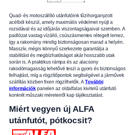
Quad- és motoszállító utánfutóink tűzihorganyzott
acélból készül, amely maximális védelmet nyújt a
rozsdával
és az időjárás viszontagságaival szemben. A
padlózat vastag vízálló, csúszásm
entes rétegelt lemez,
így a rakomány mindig biztonságosan marad a helyén.
Masszív, mégis könnyű szerkezete garantálja a
stabilitást és megbízhatóságot akár hosszabb utak
során is. A praktikus rámpa és az alacsony
rakodómagasság lehetővé teszi a gyors és biztonságos
felhajtást, míg a rögzítőpontok segítségével a járművek
szállítás közben fixen rögzíthetők.
A
További
információk
panelen az oldalfalas kivitelű utánfutó
konkrét műszaki méreteiről kap tájékoztatást.
Miért vegyen új ALFA
utánfutót, pótkocsit?