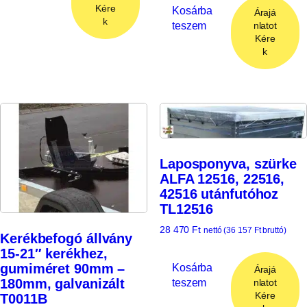
Kére
Kosárba
Árajá
k
teszem
nlatot
Kére
k
Laposponyva, szürke
ALFA 12516, 22516,
42516 utánfutóhoz
TL12516
28 470
Ft
nettó (
36 157
Ft
bruttó)
Kerékbefogó állvány
15-21″ kerékhez,
Kosárba
gumiméret 90mm –
Árajá
teszem
180mm, galvanizált
nlatot
Kére
T0011B