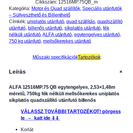
Cikkszám:
12516MP.75QB_m
Kategória:
Motor és Quad szállítók
, 
Speciális utánfutók
– Süllyeszthető és Billenthető
Címkék:
uniplatós utánfutó
, 
quad szállítás
, 
quadszállító
utánfutó
, 
billenős utánfutó
, 
síkplatós utánfutó
, 
fék
nélküli utánfutó
, 
ALFA utánfutó
, 
egytengelyes utánfutó
, 
750 kg utánfutó
, 
mellsőkerekes utánfutó
Műszaki specifikációk
Tartozékok
+
Leírás
ALFA 12516MP.75 QB egytengelyes, 2,53×1,48m
méretű, 750kg fék nélküli mellsőkerekes uniplatós
síkplatós quadszállító utánfutó billenős
VÁLASSZ TOVÁBBI TARTOZÉKOT! görgess
le – katt ide ⇓⇓
Korlát