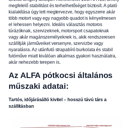
megfelelő stabilitást és terhelhetőséget biztosít. A plató
kialakítása úgy lett megtervezve, hogy egyszerre akár
több motort vagy egy nagyobb quadot is kényelmesen
el lehessen helyezni. Ideális választás motoros
túrázóknak, szervizeknek, motorsport csapatoknak
vagy akár magánszemélyeknek is, akik rendszeresen
szállítják járműveiket versenyre, szervizbe vagy
nyaralásra. Az utánfutó strapabíró burkolata és stabil
futóműve miatt kiválóan alkalmas gyakori használatra,
akár nehezebb terepen is.
Az ALFA pótkocsi általános
műszaki adatai:
Tartós, időjárásálló kivitel – hosszú távú társ a
szállításban