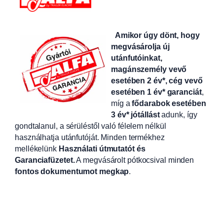
Amikor úgy dönt, hogy
megvásárolja új
utánfutóinkat,
magánszemély vevő
esetében 2 év*, cég vevő
esetében 1 év* garanciát
,
míg a
fődarabok esetében
3 év* jótállást
adunk, így
gondtalanul, a sérüléstől való félelem nélkül
használhatja utánfutóját. Minden termékhez
mellékelünk
Használati útmutatót és
Garanciafüzetet.
A
megvásárolt pótkocsival minden
fontos dokumentumot megkap
.