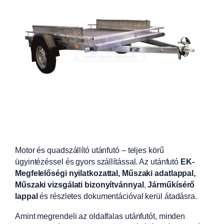
Motor és quadszállító utánfutó – teljes körű
ügyintézéssel és gyors szállítással. Az utánfutó
EK-
Megfelelőségi nyilatkozattal, Műszaki adatlappal,
Műszaki vizsgálati bizonyítvánnyal
,
Járműkísérő
lappal
és részletes dokumentációval kerül átadásra.
Amint megrendeli az oldalfalas utánfutót, minden