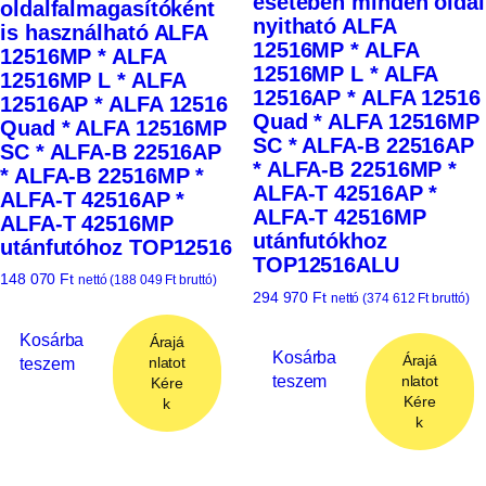
esetében minden oldal
oldalfalmagasítóként
nyitható ALFA
is használható ALFA
12516MP * ALFA
12516MP * ALFA
12516MP L * ALFA
12516MP L * ALFA
12516AP * ALFA 12516
12516AP * ALFA 12516
Quad * ALFA 12516MP
Quad * ALFA 12516MP
SC * ALFA-B 22516AP
SC * ALFA-B 22516AP
* ALFA-B 22516MP *
* ALFA-B 22516MP *
ALFA-T 42516AP *
ALFA-T 42516AP *
ALFA-T 42516MP
ALFA-T 42516MP
utánfutókhoz
utánfutóhoz TOP12516
TOP12516ALU
148 070
Ft
nettó (
188 049
Ft
bruttó)
294 970
Ft
nettó (
374 612
Ft
bruttó)
Kosárba
Árajá
Kosárba
Árajá
teszem
nlatot
teszem
nlatot
Kére
Kére
k
k