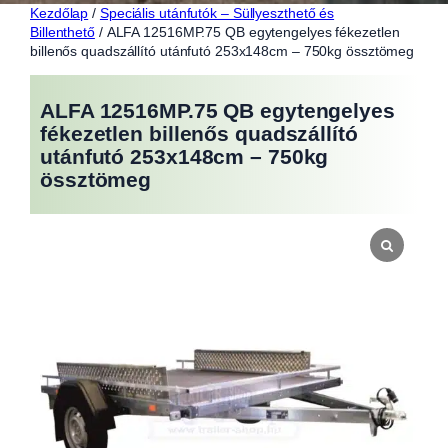
Kezdőlap
/
Speciális utánfutók – Süllyeszthető és
Billenthető
/ ALFA 12516MP.75 QB egytengelyes fékezetlen
billenős quadszállító utánfutó 253x148cm – 750kg össztömeg
ALFA 12516MP.75 QB egytengelyes
fékezetlen billenős quadszállító
utánfutó 253x148cm – 750kg
össztömeg