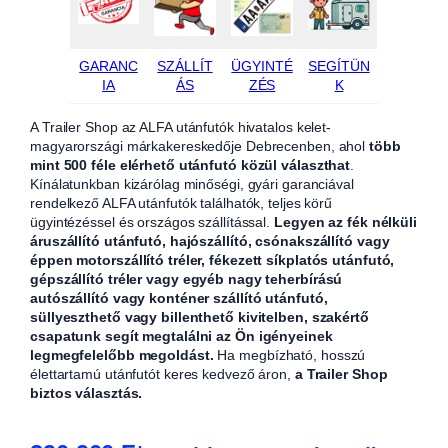
GARANC
SZÁLLÍT
ÜGYINTÉ
SEGÍTÜN
IA
ÁS
ZÉS
K
A Trailer Shop az ALFA utánfutók hivatalos kelet-
magyarországi márkakereskedője Debrecenben, ahol
több
mint 500 féle elérhető utánfutó közül választhat
.
Kínálatunkban kizárólag minőségi, gyári garanciával
rendelkező ALFA utánfutók találhatók, teljes körű
ügyintézéssel és országos szállítással.
Legyen az fék nélküli
áruszállító utánfutó, hajószállító, csónakszállító vagy
éppen motorszállító tréler, fékezett síkplatós utánfutó,
gépszállító tréler vagy egyéb nagy teherbírású
autószállító vagy konténer szállító utánfutó,
süllyeszthető vagy billenthető kivitelben, szakértő
csapatunk segít megtalálni az Ön igényeinek
legmegfelelőbb megoldást.
Ha megbízható, hosszú
élettartamú utánfutót keres kedvező áron,
a Trailer Shop
biztos választás.