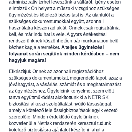
adminisztratív terhet leveszünk a válláról. Igény esetén
elintézzük Ön helyett a műszaki vizsgához szükséges
ügyintézést és kötelező biztosítást is. Az utánfutót a
szükséges dokumentumokkal együtt, azonnali
használatra készen adjuk át. Önnek csak regisztrálnia
kell, és már indulhat is vele. A gyors értékesítési
rendszerünknek köszönhetően pár munkanapon belül
kézhez kapja a terméket.
A teljes ügyintézési
folyamat során segítünk minden kérdésben – nem
hagyjuk magára!
Elkészítjük Önnek az azonnali regisztrációhoz
szükséges dokumentumokat, megrendelő lapot, azaz a
jóváhagyást, a vásárlási számlát és a meghatalmazást
az ügyintézéshez. Ügyfeleink kényelmét szem előtt
tartva együttműködést alakítottunk ki a NETRISK
biztosítási alkuszi szolgáltatást nyújtó társasággal,
amely a kötelező felelősségbiztosítások egyik vezető
szereplője. Minden érdeklődő ügyfelünknek
közvetlenül a Netrisk rendszerén keresztül tudunk
kötelező biztosításra ajánlatot készíteni, ahol a