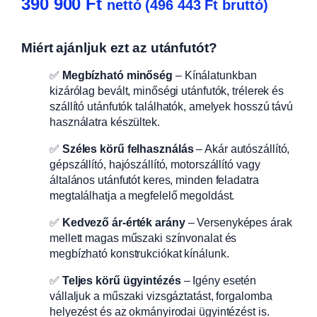
390 900
Ft
nettó (
496 443
Ft
bruttó)
Miért ajánljuk ezt az utánfutót?
✅
Megbízható minőség
– Kínálatunkban
kizárólag bevált, minőségi utánfutók, trélerek és
szállító utánfutók találhatók, amelyek hosszú távú
használatra készültek.
✅
Széles körű felhasználás
– Akár autószállító,
gépszállító, hajószállító, motorszállító vagy
általános utánfutót keres, minden feladatra
megtalálhatja a megfelelő megoldást.
✅
Kedvező ár-érték arány
– Versenyképes árak
mellett magas műszaki színvonalat és
megbízható konstrukciókat kínálunk.
✅
Teljes körű ügyintézés
– Igény esetén
vállaljuk a műszaki vizsgáztatást, forgalomba
helyezést és az okmányirodai ügyintézést is.