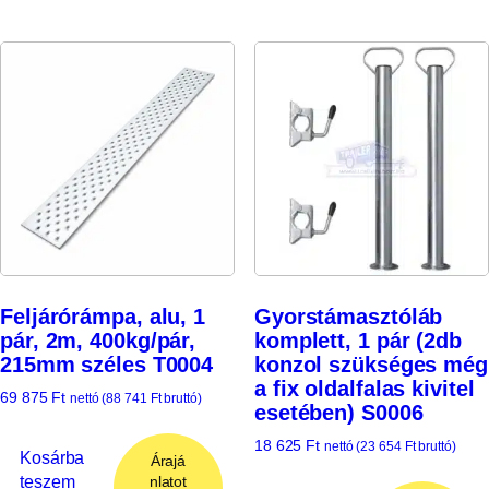
Feljárórámpa, alu, 1
Gyorstámasztóláb
pár, 2m, 400kg/pár,
komplett, 1 pár (2db
215mm széles T0004
konzol szükséges még
a fix oldalfalas kivitel
69 875
Ft
nettó (
88 741
Ft
bruttó)
esetében) S0006
18 625
Ft
nettó (
23 654
Ft
bruttó)
Kosárba
Árajá
teszem
nlatot