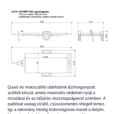
Quad- és motoszállító utánfutóink tűzihorganyzott
acélból készül, amely maximális védelmet nyújt a
rozsdával
és az időjárás viszontagságaival szemben. A
padlózat vastag vízálló, csúszásm
entes rétegelt lemez,
így a rakomány mindig biztonságosan marad a helyén.