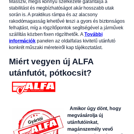
Masszív, mégis könnyű szerkezete garantálja a
stabilitást és megbízhatóságot akár hosszabb utak
során is. A praktikus rámpa és az alacsony
rakodómagasság lehetővé teszi a gyors és biztonságos
felhajtást, míg a rögzítőpontok segítségével a járművek
szállítás közben fixen rögzíthetők.
A
További
információk
panelen az oldalfalas kivitelű utánfutó
konkrét műszaki méreteiről kap tájékoztatást.
Miért vegyen új ALFA
utánfutót, pótkocsit?
Amikor úgy dönt, hogy
megvásárolja új
utánfutóinkat,
magánszemély vevő