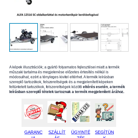
A képek illusztrációk; a gyártó folyamatos fejlesztései miatt a termék
műszaki tartalma és megjelenése előzetes értesítés nélkül is
módosulhat, ezért a tényleges kivitel eltérhet. A termék leírásban
szereplő tartozékok, felszereltségek és a megjelenített képeken
feltüntetett tartozékok, felszereltségek közötti
eltérés esetén
,
a termék
leírásban szereplő tételek tartoznak a termék megjelenített árához.
GARANC
SZÁLLÍT
ÜGYINTÉ
SEGÍTÜN
IA
ÁS
ZÉS
K