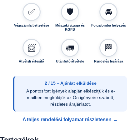
✅
🛡️
🚘
Végszámla befizetése
Műszaki vizsga és
Forgalomba helyezés
KGFB
📨
🚛
🏁
Átvételi értesítő
Utánfutó átvétele
Rendelés lezárása
3 / 15 – Ajánlat elfogadása
Az ajánlat írásos elfogadását követően ellenőrizzük
a vevői adatokat, és rendelését rögzítjük
rendszerünkben.
A teljes rendelési folyamat részletesen →
Tartozékok