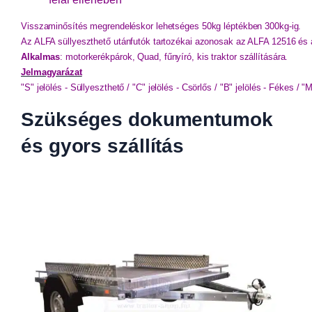
Visszaminősítés megrendeléskor lehetséges 50kg léptékben 300kg-ig.
Az ALFA süllyeszthető utánfutók tartozékai azonosak az ALFA 12516 és a
Alkalmas
: motorkerékpárok, Quad, fűnyíró, kis traktor szállítására.
Jelmagyarázat
"S" jelölés - Süllyeszthető / 
"C" jelölés - Csörlős / 
"B" jelölés - Fékes / 
"M
Szükséges dokumentumok
és gyors szállítás