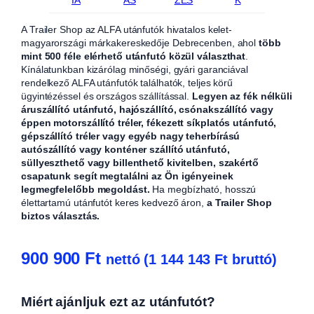
A Trailer Shop az ALFA utánfutók hivatalos kelet-
magyarországi márkakereskedője Debrecenben, ahol
több
mint 500 féle elérhető utánfutó közül választhat
.
Kínálatunkban kizárólag minőségi, gyári garanciával
rendelkező ALFA utánfutók találhatók, teljes körű
ügyintézéssel és országos szállítással.
Legyen az fék nélküli
áruszállító utánfutó, hajószállító, csónakszállító vagy
éppen motorszállító tréler, fékezett síkplatós utánfutó,
gépszállító tréler vagy egyéb nagy teherbírású
autószállító vagy konténer szállító utánfutó,
süllyeszthető vagy billenthető kivitelben, szakértő
csapatunk segít megtalálni az Ön igényeinek
legmegfelelőbb megoldást.
Ha megbízható, hosszú
élettartamú utánfutót keres kedvező áron,
a Trailer Shop
biztos választás.
900 900
Ft
nettó (
1 144 143
Ft
bruttó)
Miért ajánljuk ezt az utánfutót?