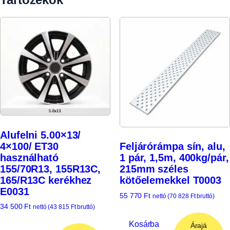
Alufelni 5.00×13/
4×100/ ET30
Feljárórámpa sín, alu,
használható
1 pár, 1,5m, 400kg/pár,
155/70R13, 155R13C,
215mm széles
165/R13C kerékhez
kötőelemekkel T0003
E0031
55 770
Ft
nettó (
70 828
Ft
bruttó)
34 500
Ft
nettó (
43 815
Ft
bruttó)
Kosárba
Árajá