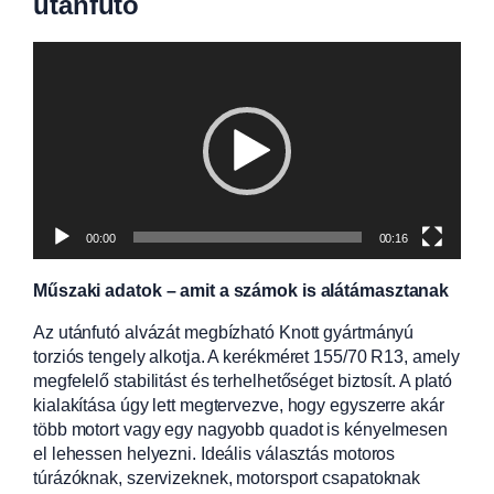
utánfutó
Videólejátszó
00:00
00:16
Műszaki adatok – amit a számok is alátámasztanak
Az utánfutó alvázát megbízható Knott gyártmányú
torziós tengely alkotja. A kerékméret 155/70 R13, amely
megfelelő stabilitást és terhelhetőséget biztosít. A plató
kialakítása úgy lett megtervezve, hogy egyszerre akár
több motort vagy egy nagyobb quadot is kényelmesen
el lehessen helyezni. Ideális választás motoros
túrázóknak, szervizeknek, motorsport csapatoknak