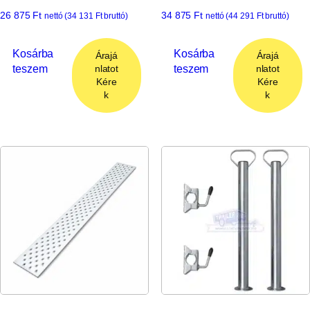
26 875
Ft
34 875
Ft
nettó (
34 131
Ft
bruttó)
nettó (
44 291
Ft
bruttó)
Kosárba
Kosárba
Árajá
Árajá
teszem
teszem
nlatot
nlatot
Kére
Kére
k
k