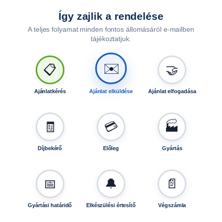
Így zajlik a rendelése
A teljes folyamat minden fontos állomásáról e-mailben
tájékoztatjuk.
🤝
📋
✉️
Ajánlatkérés
Ajánlat elküldése
Ajánlat elfogadása
🧾
💳
🏭
Díjbekérő
Előleg
Gyártás
📅
🔔
📄
Gyártási határidő
Elkészülési értesítő
Végszámla