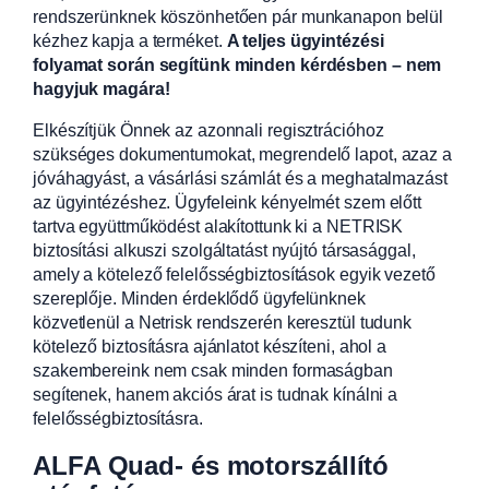
rendszerünknek köszönhetően pár munkanapon belül
kézhez kapja a terméket.
A teljes ügyintézési
folyamat során segítünk minden kérdésben – nem
hagyjuk magára!
Elkészítjük Önnek az azonnali regisztrációhoz
szükséges dokumentumokat, megrendelő lapot, azaz a
jóváhagyást, a vásárlási számlát és a meghatalmazást
az ügyintézéshez. Ügyfeleink kényelmét szem előtt
tartva együttműködést alakítottunk ki a NETRISK
biztosítási alkuszi szolgáltatást nyújtó társasággal,
amely a kötelező felelősségbiztosítások egyik vezető
szereplője. Minden érdeklődő ügyfelünknek
közvetlenül a Netrisk rendszerén keresztül tudunk
kötelező biztosításra ajánlatot készíteni, ahol a
szakembereink nem csak minden formaságban
segítenek, hanem akciós árat is tudnak kínálni a
felelősségbiztosításra.
ALFA Quad- és motorszállító