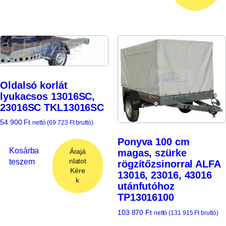
Oldalsó korlát
lyukacsos 13016SC,
23016SC TKL13016SC
54 900
Ft
nettó (
69 723
Ft
bruttó)
Ponyva 100 cm
Kosárba
magas, szürke
Árajá
teszem
nlatot
rögzítőzsinorral ALFA
Kére
13016, 23016, 43016
k
utánfutóhoz
TP13016100
103 870
Ft
nettó (
131 915
Ft
bruttó)