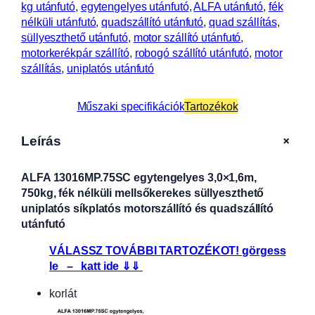
kg utánfutó
, 
egytengelyes utánfutó
, 
ALFA utánfutó
, 
fék
nélküli utánfutó
, 
quadszállító utánfutó
, 
quad szállítás
, 
süllyeszthető utánfutó
, 
motor szállító utánfutó
, 
motorkerékpár szállító
, 
robogó szállító utánfutó
, 
motor
szállítás
, 
uniplatós utánfutó
Műszaki specifikációk
Tartozékok
+
Leírás
ALFA 13016MP.75SC egytengelyes 3,0×1,6m,
750kg, fék nélküli mellsőkerekes süllyeszthető
uniplatós síkplatós motorszállító és quadszállító
utánfutó
VÁLASSZ TOVÁBBI TARTOZÉKOT! görgess
le – katt ide ⇓⇓
korlát