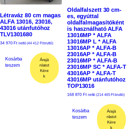
Oldalfalszett 30 cm-
Létraváz 80 cm magas
es, egyúttal
ALFA 13016, 23016,
oldalfalmagasítóként
43016 utánfutóhoz
is használható ALFA
TLV1301680
13016MP * ALFA
13016MP L * ALFA
34 970
Ft
nettó (
44 412
Ft
bruttó)
13016AP * ALFA-B
23016AP * ALFA-B
Kosárba
Árajá
23016MP * ALFA-B
teszem
nlatot
23016MP SC * ALFA-T
Kére
43016AP * ALFA-T
k
43016MP utánfutóhoz
TOP13016
168 870
Ft
nettó (
214 465
Ft
bruttó)
Kosárba
Árajá
teszem
nlatot
Kére
k