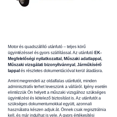
Motor és quadszállító utánfutó – teljes körű
ügyintézéssel és gyors szállítással. Az utánfutó
EK-
Megfelelőségi nyilatkozattal, Műszaki adatlappal,
Műszaki vizsgálati bizonyítvánnyal
,
Járműkísérő
lappal
és részletes dokumentációval kerül átadásra.
Amint megrendeli az oldalfalas utánfutót, minden
adminisztratív terhet leveszünk a válláról. Igény esetén
elintézzük Ön helyett a műszaki vizsgához szükséges
ügyintézést és kötelező biztosítást is. Az utánfutót a
szükséges dokumentumokkal együtt, azonnali
használatra készen adjuk át. Önnek csak regisztrálnia
kell, és már indulhat is vele. A gyors értékesítési