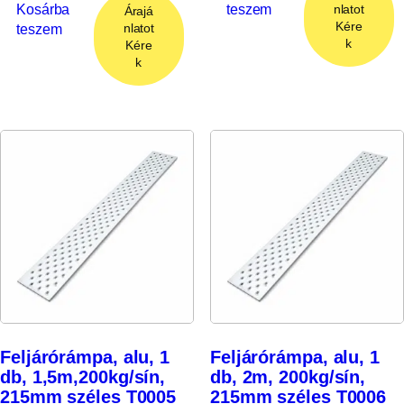
Kosárba
teszem
nlatot
Árajá
Kére
teszem
nlatot
k
Kére
k
Feljárórámpa, alu, 1
Feljárórámpa, alu, 1
db, 1,5m,200kg/sín,
db, 2m, 200kg/sín,
215mm széles T0005
215mm széles T0006