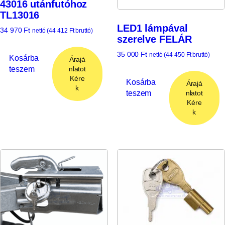
43016 utánfutóhoz
TL13016
LED1 lámpával
34 970
Ft
nettó (
44 412
Ft
bruttó)
szerelve FELÁR
35 000
Ft
nettó (
44 450
Ft
bruttó)
Kosárba
Árajá
teszem
nlatot
Kére
Kosárba
Árajá
k
teszem
nlatot
Kére
k