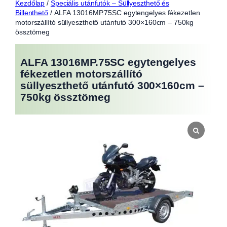
Kezdőlap
/
Speciális utánfutók – Süllyeszthető és
Billenthető
/ ALFA 13016MP.75SC egytengelyes fékezetlen
motorszállító süllyeszthető utánfutó 300×160cm – 750kg
össztömeg
ALFA 13016MP.75SC egytengelyes
fékezetlen motorszállító
süllyeszthető utánfutó 300×160cm –
750kg össztömeg