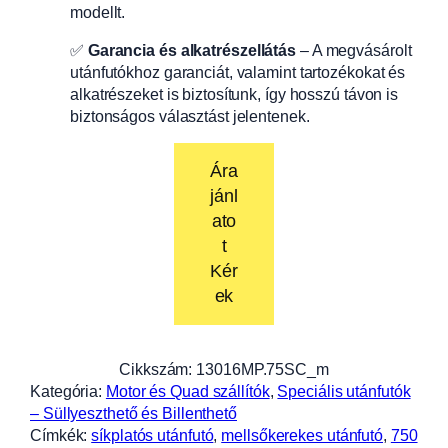
modellt.
✅
Garancia és alkatrészellátás
– A megvásárolt
utánfutókhoz garanciát, valamint tartozékokat és
alkatrészeket is biztosítunk, így hosszú távon is
biztonságos választást jelentenek.
Ára
jánl
ato
t
Kér
ek
Cikkszám:
13016MP.75SC_m
Kategória:
Motor és Quad szállítók
, 
Speciális utánfutók
– Süllyeszthető és Billenthető
Címkék:
síkplatós utánfutó
, 
mellsőkerekes utánfutó
, 
750