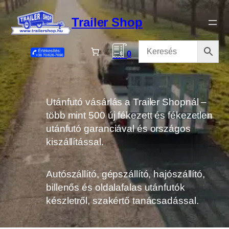
Ugrás
a
Trailer Shop
tartalomhoz
0
Utánfutó vásárlás a Trailer Shopnál –
több mint 500 új fékezett és fékezetlen
utánfutó garanciával és országos
kiszállítással.
Autószállító, gépszállító, hajószállító,
billenős és oldalafalas utánfutók
készletről, szakértő tanácsadással.