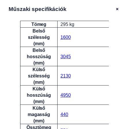
+
Műszaki specifikációk
Tömeg
295 kg
Attribútumok
Érték
Belső
szélesség
1600
(mm)
Belső
hosszúság
3045
(mm)
Külső
szélesség
2130
(mm)
Külső
hosszúság
4950
(mm)
Külső
magasság
440
(mm)
Össztömeg