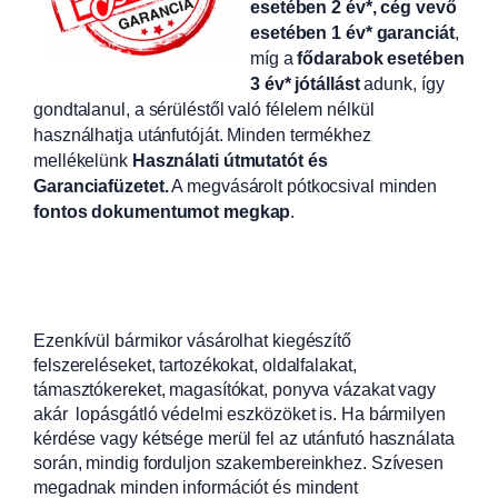
esetében 2 év*, cég vevő
esetében 1 év* garanciát
,
míg a
fődarabok esetében
3 év* jótállást
adunk, így
gondtalanul, a sérüléstől való félelem nélkül
használhatja utánfutóját. Minden termékhez
mellékelünk
Használati útmutatót és
Garanciafüzetet.
A
megvásárolt pótkocsival minden
fontos dokumentumot megkap
.
Ezenkívül bármikor vásárolhat kiegészítő
felszereléseket, tartozékokat, oldalfalakat,
támasztókereket, magasítókat, ponyva vázakat vagy
akár lopásgátló védelmi eszközöket is. Ha bármilyen
kérdése vagy kétsége merül fel az utánfutó használata
során, mindig forduljon szakembereinkhez. Szívesen
megadnak minden információt és mindent