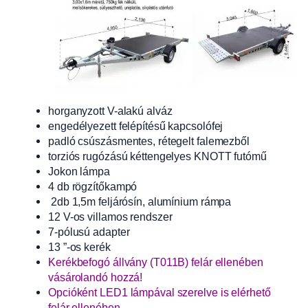
horganyzott V-alakú alváz
engedélyezett felépítésű kapcsolófej
padló csúszásmentes, rétegelt falemezből
torziós rugózású kéttengelyes KNOTT futómű
Jokon lámpa
4 db rögzítőkampó
2db 1,5m feljárósín, alumínium rámpa
12 V-os villamos rendszer
7-pólusú adapter
13 ”-os kerék
Kerékbefogó állvány (T011B) felár ellenében
vásárolandó hozzá!
Opcióként LED1 lámpával szerelve is elérhető
felár ellenében