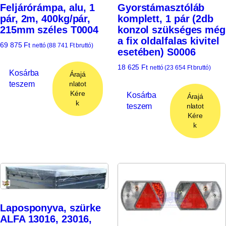
Feljárórámpa, alu, 1
Gyorstámasztóláb
pár, 2m, 400kg/pár,
komplett, 1 pár (2db
215mm széles T0004
konzol szükséges még
a fix oldalfalas kivitel
69 875
Ft
nettó (
88 741
Ft
bruttó)
esetében) S0006
18 625
Ft
nettó (
23 654
Ft
bruttó)
Kosárba
Árajá
teszem
nlatot
Kére
Kosárba
Árajá
k
teszem
nlatot
Kére
k
Laposponyva, szürke
ALFA 13016, 23016,