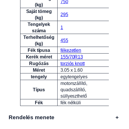
750
(kg)
Saját tömeg
295
(kg)
Tengelyek
1
száma
Terhelhetőség
455
(kg)
Fék típusa
fékezetlen
Kerék méret
155/70R13
Rugózás
torziós knott
Méret
3.05 x 1.60
tengely
egytengelyes
motorszállító,
Típus
quadszállító,
süllyeszthető
Fék
fék nélküli
Rendelés menete
+