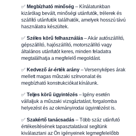
✅
Megbízható minőség
– Kínálatunkban
kizárólag bevált, minőségi utánfutók, trélerek és
szállító utánfutók találhatók, amelyek hosszú távú
használatra készültek.
✅
Széles körű felhasználás
– Akár autószállító,
gépszállító, hajószállító, motorszállító vagy
általános utánfutót keres, minden feladatra
megtalálhatja a megfelelő megoldást.
✅
Kedvező ár-érték arány
– Versenyképes árak
mellett magas műszaki színvonalat és
megbízható konstrukciókat kínálunk.
✅
Teljes körű ügyintézés
– Igény esetén
vállaljuk a műszaki vizsgáztatást, forgalomba
helyezést és az okmányirodai ügyintézést is.
✅
Szakértő tanácsadás
– Több száz utánfutó
értékesítésének tapasztalatával segítünk
kiválasztani az Ön igényeinek legmegfelelőbb