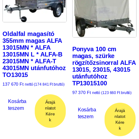
Oldalfal magasító
355mm magas ALFA
13015MN * ALFA
Ponyva 100 cm
13015MN L * ALFA-B
magas, szürke
23015MN * ALFA-T
rögzítőzsinorral ALFA
43015MN utánfutóhoz
13015, 23015, 43015
TO13015
utánfutóhoz
TP13015100
137 670
Ft
nettó (
174 841
Ft
bruttó)
97 370
Ft
nettó (
123 660
Ft
bruttó)
Kosárba
Árajá
teszem
nlatot
Kosárba
Árajá
Kére
teszem
nlatot
k
Kére
k