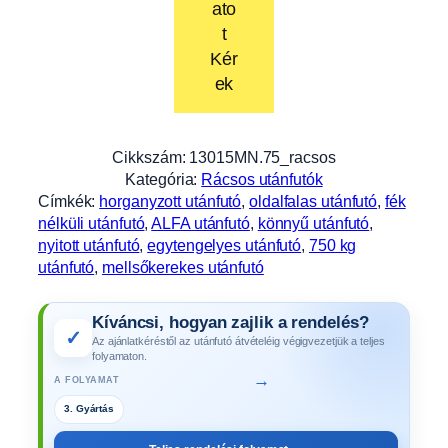
ato
t
Kér
ek
Cikkszám:
13015MN.75_racsos
Kategória:
Rácsos utánfutók
Címkék:
horganyzott utánfutó
, 
oldalfalas utánfutó
, 
fék
nélküli utánfutó
, 
ALFA utánfutó
, 
könnyű utánfutó
, 
nyitott utánfutó
, 
egytengelyes utánfutó
, 
750 kg
utánfutó
, 
mellsőkerekes utánfutó
Kíváncsi, hogyan zajlik a rendelés?
✓
Az ajánlatkéréstől az utánfutó átvételéig végigvezetjük a teljes
folyamaton.
→
A FOLYAMAT
3. Gyártás