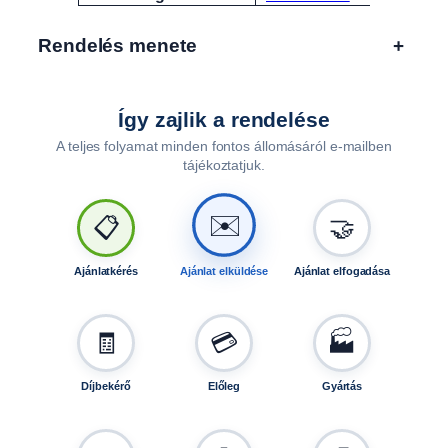
Rendelés menete
+
Így zajlik a rendelése
A teljes folyamat minden fontos állomásáról e-mailben
tájékoztatjuk.
🤝
📋
✉️
Ajánlatkérés
Ajánlat elküldése
Ajánlat elfogadása
🧾
💳
🏭
Díjbekérő
Előleg
Gyártás