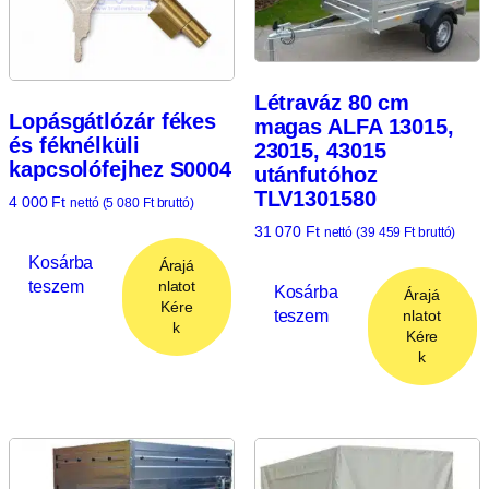
Létraváz 80 cm
Lopásgátlózár fékes
magas ALFA 13015,
és féknélküli
23015, 43015
kapcsolófejhez S0004
utánfutóhoz
TLV1301580
4 000
Ft
nettó (
5 080
Ft
bruttó)
31 070
Ft
nettó (
39 459
Ft
bruttó)
Kosárba
Árajá
teszem
nlatot
Kosárba
Árajá
Kére
teszem
nlatot
k
Kére
k