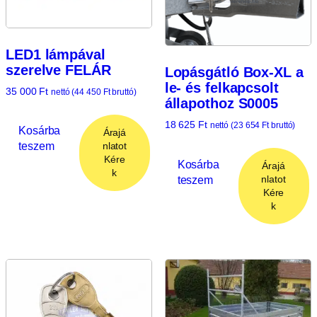
LED1 lámpával
szerelve FELÁR
Lopásgátló Box-XL a
le- és felkapcsolt
35 000
Ft
nettó (
44 450
Ft
bruttó)
állapothoz S0005
18 625
Ft
nettó (
23 654
Ft
bruttó)
Kosárba
Árajá
teszem
nlatot
Kére
Kosárba
Árajá
k
teszem
nlatot
Kére
k