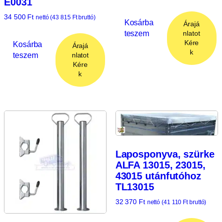
E0031
34 500
Ft
nettó (
43 815
Ft
bruttó)
Kosárba
Árajá
teszem
nlatot
Kére
Kosárba
Árajá
k
teszem
nlatot
Kére
k
Laposponyva, szürke
ALFA 13015, 23015,
43015 utánfutóhoz
TL13015
32 370
Ft
nettó (
41 110
Ft
bruttó)