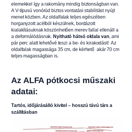
elemekkel így a rakomány mindig biztonságban van.
A V-típusú vonórúd biztos vontatási stabilitást nyújt
menet közben. Az oldalfalak teljes egészében
horganyzott acélból készülnek, bordázott
kialakításuknak köszönhetően merev fallal ellenáll a
a deformálódásnak.
Nyitható hátsó oldala van
, ami
pár perc alatt lehetővé teszi a be- és kirakodást! Az
oldalfalak magassága 35 cm, de kérhető akár 70 cm
teljes magasságban is.
Az ALFA pótkocsi műszaki
adatai:
Tartós, időjárásálló kivitel – hosszú távú társ a
szállításban