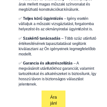
árak mellett magas műszaki színvonalat és
megbízható konstrukciókat kínálunk.
✅
Teljes körű ügyintézés
– Igény esetén
vállaljuk a műszaki vizsgáztatást, forgalomba
helyezést és az okmányirodai ügyintézést is.
✅
Szakértő tanácsadás
– Több száz utánfutó
értékesítésének tapasztalatával segítünk
kiválasztani az Ön igényeinek legmegfelelőbb
modellt.
✅
Garancia és alkatrészellátás
– A
megvásárolt utánfutókhoz garanciát, valamint
tartozékokat és alkatrészeket is biztosítunk, így
hosszú távon is biztonságos választást
jelentenek.
Ára
jánl