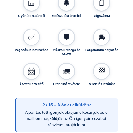
📅
🔔
📄
Gyártási határidő
Elkészülési értesítő
Végszámla
✅
🛡️
🚘
Végszámla befizetése
Műszaki vizsga és
Forgalomba helyezés
KGFB
📨
🚛
🏁
Átvételi értesítő
Utánfutó átvétele
Rendelés lezárása
3 / 15 – Ajánlat elfogadása
Az ajánlat írásos elfogadását követően
ellenőrizzük a vevői adatokat, és rendelését
rögzítjük rendszerünkben.