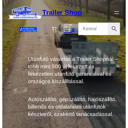
Ugrás
a
Trailer Shop
tartalomhoz
0
Utánfutó vásárlás a Trailer Shopnál –
több mint 500 új fékezett és
fékezetlen utánfutó garanciával és
országos kiszállítással.
Autószállító, gépszállító, hajószállító,
billenős és oldalafalas utánfutók
készletről, szakértő tanácsadással.