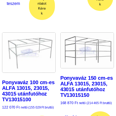
teszem
nlatot
k
Kére
k
Ponyvaváz 150 cm-es
Ponyvaváz 100 cm-es
ALFA 13015, 23015,
ALFA 13015, 23015,
43015 utánfutóhoz
43015 utánfutóhoz
TV13015150
TV13015100
168 870
Ft
nettó (
214 465
Ft
bruttó)
122 070
Ft
nettó (
155 029
Ft
bruttó)