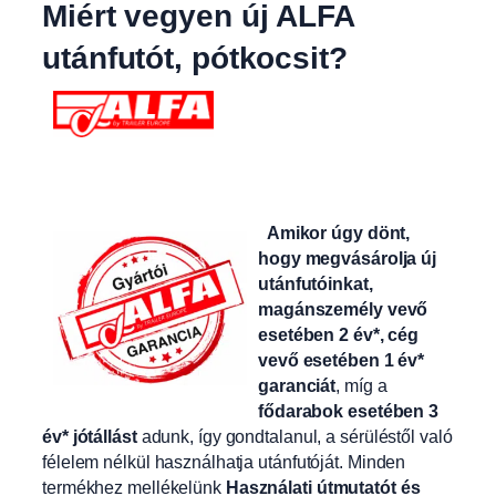
Miért vegyen új ALFA
utánfutót, pótkocsit?
Amikor úgy dönt,
hogy megvásárolja új
utánfutóinkat,
magánszemély vevő
esetében 2 év*, cég
vevő esetében 1 év*
garanciát
, míg a
fődarabok esetében 3
év* jótállást
adunk, így gondtalanul, a sérüléstől való
félelem nélkül használhatja utánfutóját. Minden
termékhez mellékelünk
Használati útmutatót és