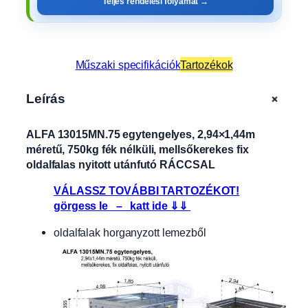
Teljes rendelési folyamat →
Műszaki specifikációk
Tartozékok
+
Leírás
ALFA 13015MN.75 egytengelyes, 2,94×1,44m
méretű, 750kg fék nélküli, mellsőkerekes fix
oldalfalas nyitott utánfutó RÁCCSAL
VÁLASSZ TOVÁBBI TARTOZÉKOT!
görgess le – katt ide ⇓⇓
oldalfalak horganyzott lemezből