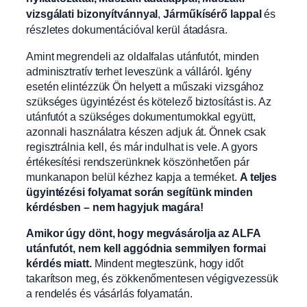
vizsgálati bizonyítvánnyal
,
Járműkísérő lappal
és
részletes dokumentációval kerül átadásra.
Amint megrendeli az oldalfalas utánfutót, minden
adminisztratív terhet leveszünk a válláról. Igény
esetén elintézzük Ön helyett a műszaki vizsgához
szükséges ügyintézést és kötelező biztosítást is. Az
utánfutót a szükséges dokumentumokkal együtt,
azonnali használatra készen adjuk át. Önnek csak
regisztrálnia kell, és már indulhat is vele. A gyors
értékesítési rendszerünknek köszönhetően pár
munkanapon belül kézhez kapja a terméket.
A teljes
ügyintézési folyamat során segítünk minden
kérdésben – nem hagyjuk magára!
Amikor úgy dönt, hogy megvásárolja az ALFA
utánfutót, nem kell aggódnia semmilyen formai
kérdés miatt.
Mindent megteszünk, hogy időt
takarítson meg, és zökkenőmentesen végigvezessük
a rendelés és vásárlás folyamatán.