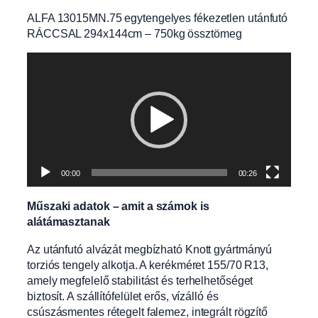
ALFA 13015MN.75 egytengelyes fékezetlen utánfutó
RÁCCSAL 294x144cm – 750kg össztömeg
Videólejátszó
00:00
00:26
Műszaki adatok – amit a számok is
alátámasztanak
Az utánfutó alvázát megbízható Knott gyártmányú
torziós tengely alkotja. A kerékméret 155/70 R13,
amely megfelelő stabilitást és terhelhetőséget
biztosít. A szállítófelület erős, vízálló és
csúszásmentes rétegelt falemez, integrált rögzítő