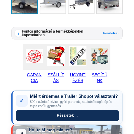
Fontos információ a termékképekkel
i
Részletek ›
kapcsolatban
GARAN
SZÁLLÍT
ÜGYINT
SEGÍTÜ
CIA
ÁS
ÉZÉS
NK
Miért érdemes a Trailer Shopot választani?
✓
500+ utánfutó-kivitel, gyári garancia, szakértő segítség és
teljes körű ügyintézés.
Részletek →
Hol talál meg minket?