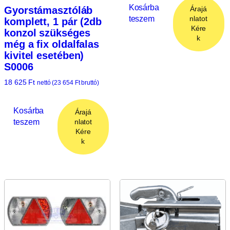
Kosárba
Árajá
Gyorstámasztóláb
teszem
nlatot
komplett, 1 pár (2db
Kére
konzol szükséges
k
még a fix oldalfalas
kivitel esetében)
S0006
18 625
Ft
nettó (
23 654
Ft
bruttó)
Kosárba
Árajá
teszem
nlatot
Kére
k