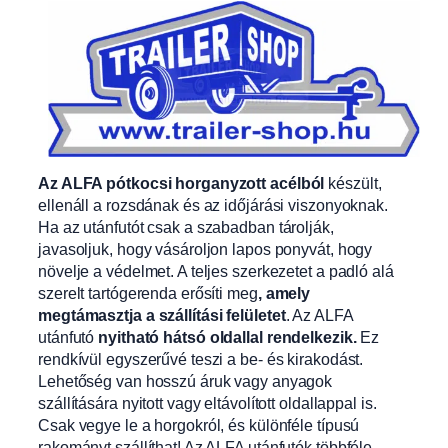
Az ALFA pótkocsi horganyzott acélból
készült,
ellenáll a rozsdának és az időjárási viszonyoknak.
Ha az utánfutót csak a szabadban tárolják,
javasoljuk, hogy vásároljon lapos ponyvát, hogy
növelje a védelmet. A teljes szerkezetet a padló alá
szerelt tartógerenda erősíti meg
, amely
megtámasztja a szállítási felületet
. Az ALFA
utánfutó
nyitható hátsó oldallal rendelkezik.
Ez
rendkívül egyszerűvé teszi a be- és kirakodást.
Lehetőség van hosszú áruk vagy anyagok
szállítására nyitott vagy eltávolított oldallappal is.
Csak vegye le a horgokról, és különféle típusú
rakományt szállíthat! Az ALFA utánfutók többféle