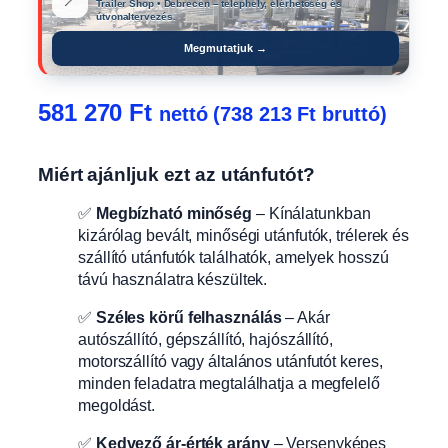
📍
Trailer Shop • Debrecen – telephely, elérhetőség és
útvonaltervezés.
Megmutatjuk →
581 270
Ft
nettó (
738 213
Ft
bruttó)
Miért ajánljuk ezt az utánfutót?
✅
Megbízható minőség
– Kínálatunkban
kizárólag bevált, minőségi utánfutók, trélerek és
szállító utánfutók találhatók, amelyek hosszú
távú használatra készültek.
✅
Széles körű felhasználás
– Akár
autószállító, gépszállító, hajószállító,
motorszállító vagy általános utánfutót keres,
minden feladatra megtalálhatja a megfelelő
megoldást.
✅
Kedvező ár-érték arány
– Versenyképes