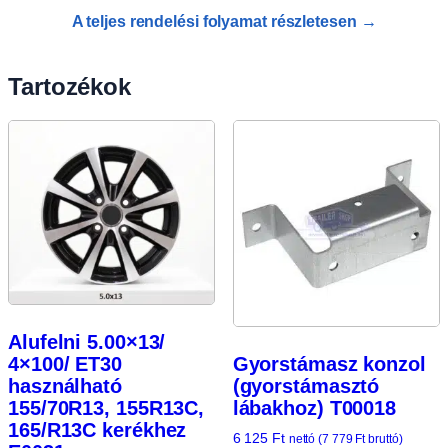
A teljes rendelési folyamat részletesen →
Tartozékok
Alufelni 5.00×13/
Gyorstámasz konzol
4×100/ ET30
(gyorstámasztó
használható
lábakhoz) T00018
155/70R13, 155R13C,
165/R13C kerékhez
6 125
Ft
nettó (
7 779
Ft
bruttó)