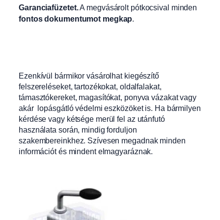
Garanciafüzetet.
A
megvásárolt pótkocsival minden
fontos dokumentumot megkap
.
Ezenkívül bármikor vásárolhat kiegészítő
felszereléseket, tartozékokat, oldalfalakat,
támasztókereket, magasítókat, ponyva vázakat vagy
akár lopásgátló védelmi eszközöket is. Ha bármilyen
kérdése vagy kétsége merül fel az utánfutó
használata során, mindig forduljon
szakembereinkhez. Szívesen megadnak minden
információt és mindent elmagyaráznak.