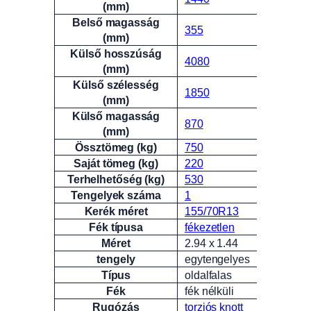
(mm)
Belső magasság
355
(mm)
Külső hosszúság
4080
(mm)
Külső szélesség
1850
(mm)
Külső magasság
870
(mm)
Össztömeg (kg)
750
Saját tömeg (kg)
220
Terhelhetőség (kg)
530
Tengelyek száma
1
Kerék méret
155/70R13
Fék típusa
fékezetlen
Méret
2.94 x 1.44
tengely
egytengelyes
Típus
oldalfalas
Fék
fék nélküli
Rugózás
torziós knott