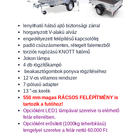
lenyitható hátsó ajtó biztonsági zárral
horganyzott V-alakú alváz
engedélyezett felépítésű kapcsolófej
padló csúszásmentes, rétegelt falemezből
torziós rugózású KNOTT futómű
Jokon lámpa
4 db rögzítőkampó
beakasztógombok ponyva rögzítéséhez
12 V-os villamos rendszer
7-pólusú adapter
13 ”-os kerék
550 mm magas RÁCSOS FELÉPÍTMÉNY is
tartozik a futóhoz!
Opcióként LED1 lámpával szerelve is elérhető
felár ellenében.
Opcióként erősített (1000kg teherbírású)
tengelyel szerelve a felár nettó 60.000 Ft