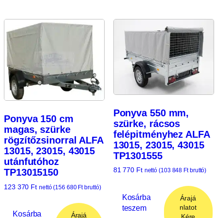
Ponyva 550 mm,
Ponyva 150 cm
szürke, rácsos
magas, szürke
felépitményhez ALFA
rögzítőzsinorral ALFA
13015, 23015, 43015
13015, 23015, 43015
TP1301555
utánfutóhoz
81 770
Ft
TP13015150
nettó (
103 848
Ft
bruttó)
123 370
Ft
nettó (
156 680
Ft
bruttó)
Kosárba
Árajá
teszem
nlatot
Kosárba
Árajá
Kére