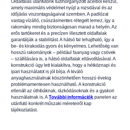
Oldalfalas utánfutónk tűzihorganyzott acélból készül,
amely maximális védelmet nyújt a rozsdával
és az
időjárás viszontagságaival szemben. A padlózat
vastag vízálló, csúszásm
entes rétegelt lemez, így a
rakomány mindig biztonságosan marad a helyén. Az
erős tartókeret és a precízen illes
ztett oldalfalak
garantálják a stabilitást. A
hátsó fal lehajtható, így a
be- és kirakodás gyors és kényelmes. Lehetőség van
hosszú rakományok – például faany
ag vagy csövek
– szállítására is, a hátsó oldalfalak eltávolításával. A
konstrukció úgy lett kialakítva, hogy a hétköznapi és
ipari használatot is jól bírja. A kiváló
anyaghasználatnak köszönhetően hosszú évekig
problémamentesen használható. A konstrukció
ellenáll az úthibáknak, rázkódásoknak és a gyakori
használatnak is. A
További információk
panelen az
utánfutó konkrét műszaki méreteiről kap
tájékoztatást.