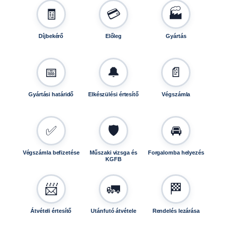
t
🧾
💳
🏭
á
n
Díjbekérő
Előleg
Gyártás
f
u
t
📅
🔔
📄
ó
h
Gyártási határidő
Elkészülési értesítő
Végszámla
o
z
T
✅
🛡️
🚘
V
1
Végszámla befizetése
Műszaki vizsga és
Forgalomba helyezés
3
KGFB
0
1
📨
🚛
🏁
5
1
5
Átvételi értesítő
Utánfutó átvétele
Rendelés lezárása
0