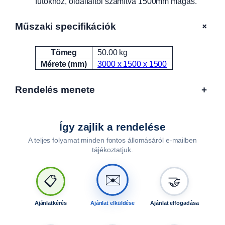
futókhoz, oldalfaltól számítva 1500mm magas.
L
F
A
+
Műszaki specifikációk
1
3
Tömeg
50.00 kg
Attribútumok
Érték
0
Mérete (mm)
3000 x 1500 x 1500
1
5
Rendelés menete
+
,
2
3
0
Így zajlik a rendelése
1
A teljes folyamat minden fontos állomásáról e-mailben
5
tájékoztatjuk.
,
4
✉️
📋
🤝
3
0
1
Ajánlatkérés
Ajánlat elküldése
Ajánlat elfogadása
5
u