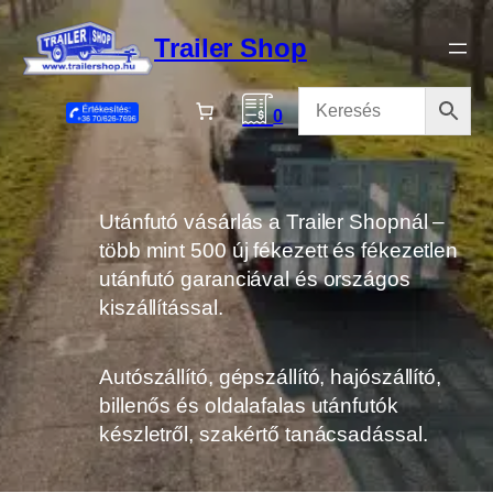
Ugrás
a
Trailer Shop
tartalomhoz
0
Utánfutó vásárlás a Trailer Shopnál –
több mint 500 új fékezett és fékezetlen
utánfutó garanciával és országos
kiszállítással.
Autószállító, gépszállító, hajószállító,
billenős és oldalafalas utánfutók
készletről, szakértő tanácsadással.