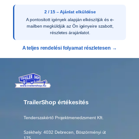
m
e
2 / 15 – Ajánlat elküldése
n
A pontosított igények alapján elkészítjük és e-
n
mailben megküldjük az Ön igényeire szabott,
y
részletes árajánlatot.
i
s
A teljes rendelési folyamat részletesen →
é
g
TrailerShop értékesítés
Tenderszakértő Projektmenedzsment Kft.
Székhely: 4032 Debrecen, Böszörményi út
175.