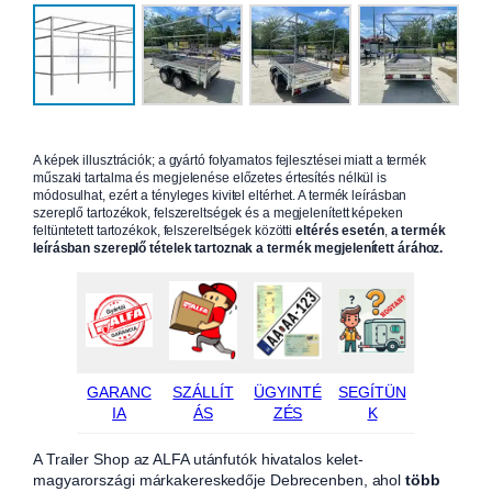
A képek illusztrációk; a gyártó folyamatos fejlesztései miatt a termék
műszaki tartalma és megjelenése előzetes értesítés nélkül is
módosulhat, ezért a tényleges kivitel eltérhet. A termék leírásban
szereplő tartozékok, felszereltségek és a megjelenített képeken
feltüntetett tartozékok, felszereltségek közötti
eltérés esetén
,
a termék
leírásban szereplő tételek tartoznak a termék megjelenített árához.
GARANC
SZÁLLÍT
ÜGYINTÉ
SEGÍTÜN
IA
ÁS
ZÉS
K
A Trailer Shop az ALFA utánfutók hivatalos kelet-
magyarországi márkakereskedője Debrecenben, ahol
több