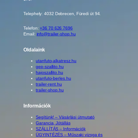
Telephely: 4032 Debrecen, Füredi út 94.
Telefon:
+36 70 626 7696
Email:
info@trailer-shop.hu
Oldalaink
utanfuto-alkatresz.hu
gep-szallito.hu
hajoszallito.hu
utanfuto-berles.hu
trailer-rent.hu
trailer-shop.hu
Információk
Segítünk! – Vásárlási útmutató
Garancia, Jótállás
SZÁLLÍTÁS – Információk
ÜGYINTÉZÉS – Műszaki vizsga és