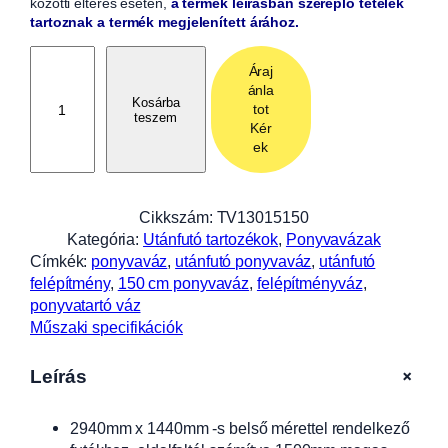
közötti eltérés esetén,
a termék leírásban szereplő tételek
tartoznak a termék megjelenített árához.
P
Áraj
o
ánla
n
Kosárba
tot
teszem
y
Kér
v
ek
a
v
á
Cikkszám:
TV13015150
z
Kategória:
Utánfutó tartozékok
, 
Ponyvavázak
1
Címkék:
ponyvaváz
, 
utánfutó ponyvaváz
, 
utánfutó
5
felépítmény
, 
150 cm ponyvaváz
, 
felépítményváz
, 
0
ponyvatartó váz
c
Műszaki specifikációk
m
-
+
Leírás
e
s
2940mm x 1440mm -s belső mérettel rendelkező
A