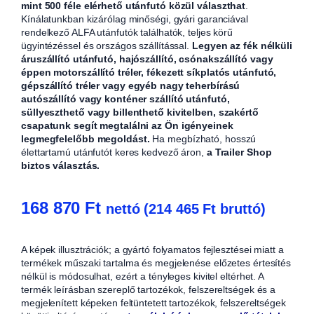
mint 500 féle elérhető utánfutó közül választhat
.
Kínálatunkban kizárólag minőségi, gyári garanciával
rendelkező ALFA utánfutók találhatók, teljes körű
ügyintézéssel és országos szállítással.
Legyen az fék nélküli
áruszállító utánfutó, hajószállító, csónakszállító vagy
éppen motorszállító tréler, fékezett síkplatós utánfutó,
gépszállító tréler vagy egyéb nagy teherbírású
autószállító vagy konténer szállító utánfutó,
süllyeszthető vagy billenthető kivitelben, szakértő
csapatunk segít megtalálni az Ön igényeinek
legmegfelelőbb megoldást.
Ha megbízható, hosszú
élettartamú utánfutót keres kedvező áron,
a Trailer Shop
biztos választás.
168 870
Ft
nettó (
214 465
Ft
bruttó)
A képek illusztrációk; a gyártó folyamatos fejlesztései miatt a
termékek műszaki tartalma és megjelenése előzetes értesítés
nélkül is módosulhat, ezért a tényleges kivitel eltérhet. A
termék leírásban szereplő tartozékok, felszereltségek és a
megjelenített képeken feltüntetett tartozékok, felszereltségek