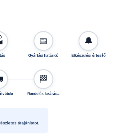

📅
🔔
tás
Gyártási határidő
Elkészülési értesítő

🏁
átvétele
Rendelés lezárása
észletes árajánlatot.