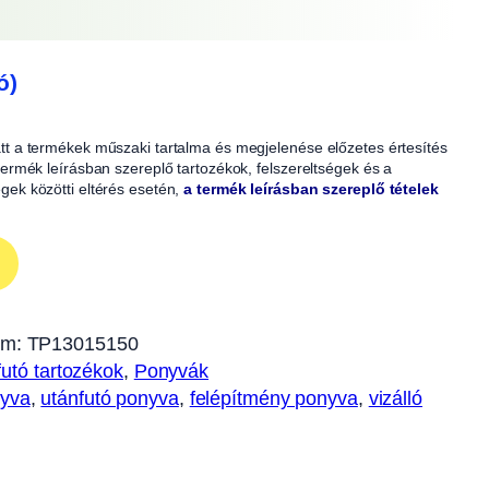
ó)
iatt a termékek műszaki tartalma és megjelenése előzetes értesítés
A termék leírásban szereplő tartozékok, felszereltségek és a
égek közötti eltérés esetén,
a termék leírásban szereplő tételek
ám:
TP13015150
utó tartozékok
, 
Ponyvák
yva
, 
utánfutó ponyva
, 
felépítmény ponyva
, 
vizálló