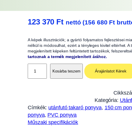
123 370
Ft
nettó (
156 680
Ft
brutt
A képek illusztrációk; a gyártó folyamatos fejlesztései m
nélkül is módosulhat, ezért a tényleges kivitel eltérhet. 
megjelenített képeken feltüntetett tartozékok, felszerelts
tartoznak a termék megjelenített árához.
P
Árajánlatot Kérek
Kosárba teszem
o
n
y
Cikksz
v
Kategória:
Utánf
a
Címkék:
utánfutó takaró ponyva
, 
150 cm pon
1
ponyva
, 
PVC ponyva
5
Műszaki specifikációk
0