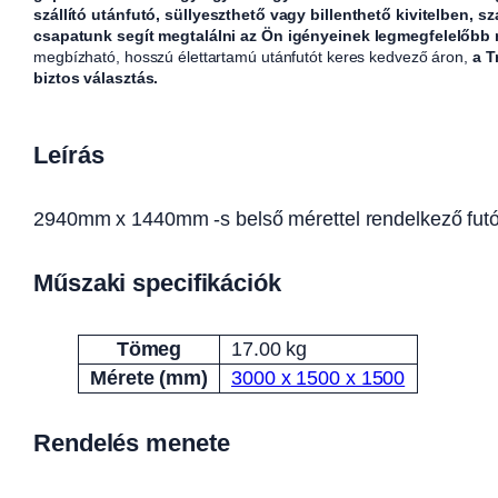
szállító utánfutó, süllyeszthető vagy billenthető kivitelben, sz
csapatunk segít megtalálni az Ön igényeinek legmegfelelőbb
megbízható, hosszú élettartamú utánfutót keres kedvező áron,
a T
biztos választás.
Leírás
2940mm x 1440mm -s belső mérettel rendelkező fut
Műszaki specifikációk
Tömeg
17.00 kg
Attribútumok
Érték
Mérete (mm)
3000 x 1500 x 1500
Rendelés menete