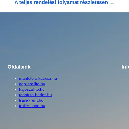
A teljes rendelési folyamat részletesen →
n
f
u
t
ó
h
o
z
T
Oldalaink
In
P
1
utanfuto-alkatresz.hu
3
gep-szallito.hu
0
hajoszallito.hu
utanfuto-berles.hu
1
trailer-rent.hu
5
trailer-shop.hu
1
5
0