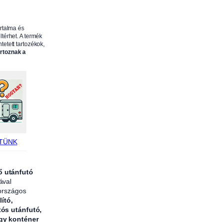
c
m
m
artalma és
ltérhet. A termék
a
tetett tartozékok,
g
artoznak a
a
s
,
s
z
ü
r
TÜNK
k
e
ő utánfutó
r
ával
ö
 országos
g
lító,
tós utánfutó,
z
agy konténer