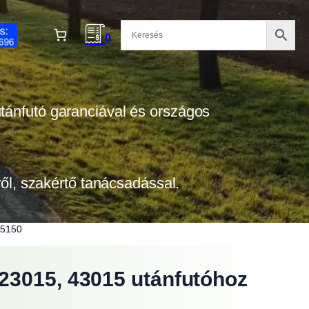
0
 utánfutó garanciával és országos
tről, szakértő tanácsadással.
15150
23015, 43015 utánfutóhoz