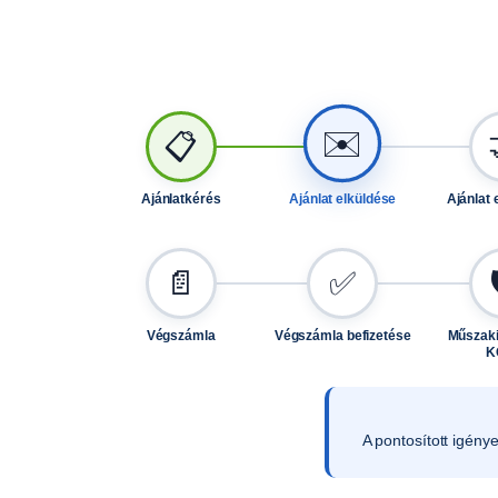
✉️
📋
Ajánlatkérés
Ajánlat elküldése
Ajánlat 
📄
✅
Végszámla
Végszámla befizetése
Műszaki
K
A pontosított igény