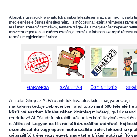
A képek illusztrációk; a gyártó folyamatos fejlesztései miatt a termék műszaki t
megjelenése előzetes értesítés nélkül is módosulhat, ezért a tényleges kivitel e
leírásban szereplő tartozékok, felszereltségek és a megjelenített képeken feltün
felszereltségek közötti
eltérés esetén
,
a termék leírásban szereplő tételek t
termék megjelenített árához.
GARANCIA
SZÁLLÍTÁS
ÜGYINTÉZÉS
SEGÍ
A Trailer Shop az ALFA utánfutók hivatalos kelet-magyarországi
márkakereskedője Debrecenben, ahol
több mint 500 féle elérhet
közül választhat
. Kínálatunkban kizárólag minőségi, gyári garanci
rendelkező ALFA utánfutók találhatók, teljes körű ügyintézéssel és
szállítással.
Legyen az fék nélküli áruszállító utánfutó, hajószál
csónakszállító vagy éppen motorszállító tréler, fékezett síkpla
gépszállító tréler vagy egyéb nagy teherbírású autószállító v