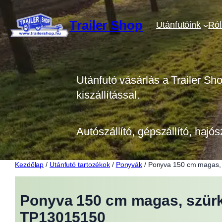
Ugrás
a
Trailer Shop
Utánfutóink
Ró
tartalomhoz
Utánfutó vásárlás a Trailer Sh
kiszállítással.
Autószállító, gépszállító, hajós
Kezdőlap
/
Utánfutó tartozékok
/
Ponyvák
/ Ponyva 150 cm magas, 
Ponyva 150 cm magas, szürke
TP13015150