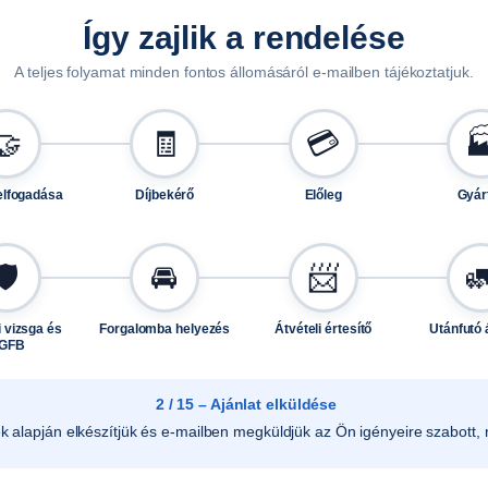
0
Így zajlik a rendelése
1
5
A teljes folyamat minden fontos állomásáról e-mailben tájékoztatjuk.
,
2
🤝
🧾
💳

3
0
elfogadása
Díjbekérő
Előleg
Gyár
1
5
,
🛡️
🚘
📨

4
3
 vizsga és
Forgalomba helyezés
Átvételi értesítő
Utánfutó 
0
GFB
1
5
2 / 15 – Ajánlat elküldése
u
ek alapján elkészítjük és e-mailben megküldjük az Ön igényeire szabott, r
t
á