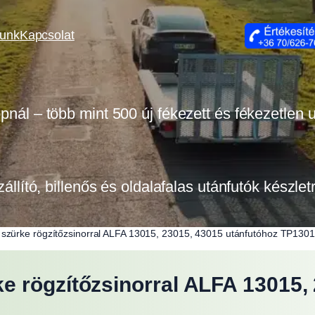
lunk
Kapcsolat
opnál – több mint 500 új fékezett és fékezetlen
zállító, billenős és oldalafalas utánfutók készle
szürke rögzítőzsinorral ALFA 13015, 23015, 43015 utánfutóhoz TP130
 rögzítőzsinorral ALFA 13015, 