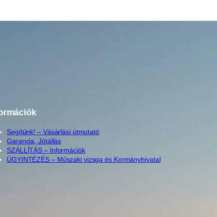
formációk
Segítünk! – Vásárlási útmutató
Garancia, Jótállás
SZÁLLÍTÁS – Információk
ÜGYINTÉZÉS – Műszaki vizsga és Kormányhivatal