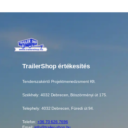
TrailerShop értékesítés
Tenderszakértő Projektmenedzsment Kft.
Székhely: 4032 Debrecen, Böszörményi út 175.
Telephely: 4032 Debrecen, Füredi út 94.
Telefon:
+36 70 626 7696
Email:
info@trailer-shop.hu