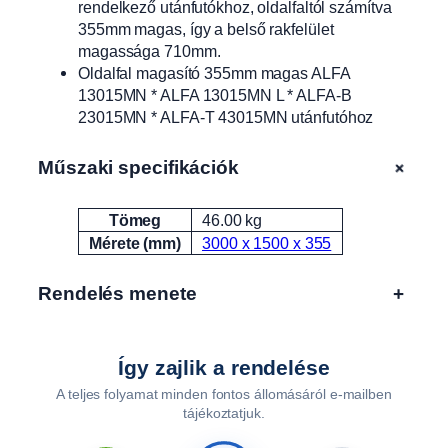
rendelkező utánfutókhoz, oldalfaltól számítva
F
355mm magas, így a belső rakfelület
A
magassága 710mm.
1
Oldalfal magasító 355mm magas ALFA
3
13015MN * ALFA 13015MN L * ALFA-B
0
23015MN * ALFA-T 43015MN utánfutóhoz
1
5
M
+
Műszaki specifikációk
N
*
Tömeg
46.00 kg
Attribútumok
Érték
A
Mérete (mm)
3000 x 1500 x 355
L
F
Rendelés menete
+
A
1
3
0
Így zajlik a rendelése
1
A teljes folyamat minden fontos állomásáról e-mailben
5
tájékoztatjuk.
M