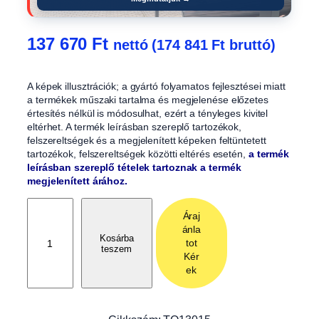
137 670
Ft
nettó (
174 841
Ft
bruttó)
A képek illusztrációk; a gyártó folyamatos fejlesztései miatt
a termékek műszaki tartalma és megjelenése előzetes
értesítés nélkül is módosulhat, ezért a tényleges kivitel
eltérhet. A termék leírásban szereplő tartozékok,
felszereltségek és a megjelenített képeken feltüntetett
tartozékok, felszereltségek közötti eltérés esetén,
a termék
leírásban szereplő tételek tartoznak a termék
megjelenített árához.
O
Áraj
l
ánla
d
Kosárba
tot
teszem
a
Kér
l
ek
f
a
l