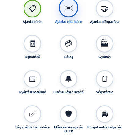
N
✉️
📋
🤝
L
*
A
Ajánlatkérés
Ajánlat elküldése
Ajánlat elfogadása
L
F
A
🧾
💳
🏭
-
B
Díjbekérő
Előleg
Gyártás
2
3
0
📅
🔔
📄
1
5
Gyártási határidő
Elkészülési értesítő
Végszámla
M
N
*
✅
🛡️
🚘
A
L
F
Végszámla befizetése
Műszaki vizsga és
Forgalomba helyezés
KGFB
A