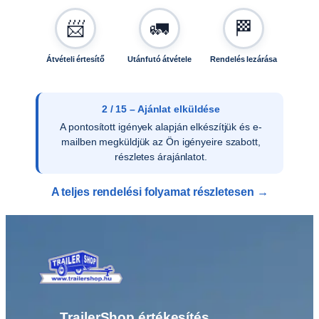
-
📨
🚛
🏁
T
4
3
Átvételi értesítő
Utánfutó átvétele
Rendelés lezárása
0
1
5
2 / 15 – Ajánlat elküldése
M
A pontosított igények alapján elkészítjük és e-
N
mailben megküldjük az Ön igényeire szabott,
u
részletes árajánlatot.
t
á
A teljes rendelési folyamat részletesen →
n
f
u
t
ó
h
o
z
TrailerShop értékesítés