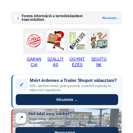
Fontos információ a termékképekkel
i
Részletek ›
kapcsolatban
GARAN
SZÁLLÍT
ÜGYINT
SEGÍTÜ
CIA
ÁS
ÉZÉS
NK
Miért érdemes a Trailer Shopot választani?
✓
500+ utánfutó-kivitel, gyári garancia, szakértő segítség és
teljes körű ügyintézés.
Részletek →
Hol talál meg minket?
📍
Trailer Shop • Debrecen – telephely, elérhetőség és
útvonaltervezés.
Megmutatjuk →