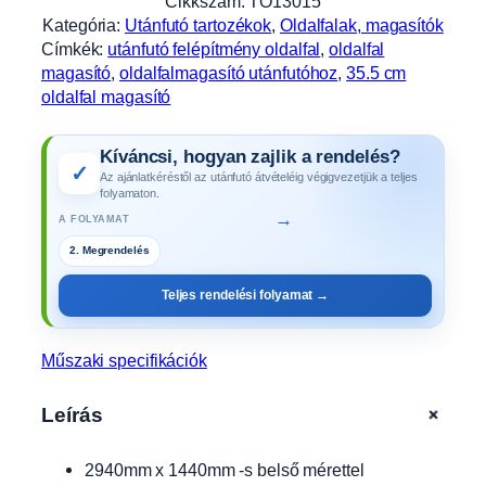
Cikkszám:
TO13015
m
Kategória:
Utánfutó tartozékok
, 
Oldalfalak, magasítók
a
Címkék:
utánfutó felépítmény oldalfal
, 
oldalfal
g
magasító
, 
oldalfalmagasító utánfutóhoz
, 
35.5 cm
a
oldalfal magasító
s
í
Kíváncsi, hogyan zajlik a rendelés?
t
✓
Az ajánlatkéréstől az utánfutó átvételéig végigvezetjük a teljes
ó
folyamaton.
3
→
A FOLYAMAT
5
2. Megrendelés
5
3. Gyártás
m
Teljes rendelési folyamat →
m
m
a
Műszaki specifikációk
g
a
+
Leírás
s
A
2940mm x 1440mm -s belső mérettel
L