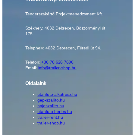
T
O
Tenderszakértő Projektmenedzsment Kft.
1
3
Székhely: 4032 Debrecen, Böszörményi út
0
175.
1
5
Telephely: 4032 Debrecen, Füredi út 94.
m
e
n
Telefon:
+36 70 626 7696
Email:
info@trailer-shop.hu
n
y
i
Oldalaink
s
utanfuto-alkatresz.hu
é
gep-szallito.hu
g
hajoszallito.hu
utanfuto-berles.hu
trailer-rent.hu
trailer-shop.hu