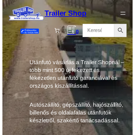
Ugrás
a
Trailer Shop
tartalomhoz
0
Utánfutó vásárlás a Trailer Shopnál –
több mint 500 új fékezett és
fékezetlen utánfutó garanciával és
országos kiszállítással.
Autószállító, gépszállító, hajószállító,
billenős és oldalafalas utánfutók
készletről, szakértő tanácsadással.