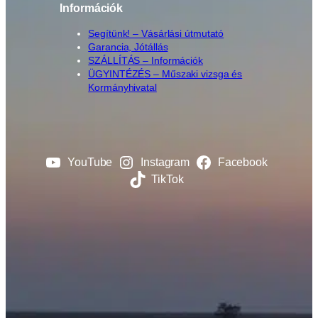
Információk
Segítünk! – Vásárlási útmutató
Garancia, Jótállás
SZÁLLÍTÁS – Információk
ÜGYINTÉZÉS – Műszaki vizsga és
Kormányhivatal
YouTube
Instagram
Facebook
TikTok