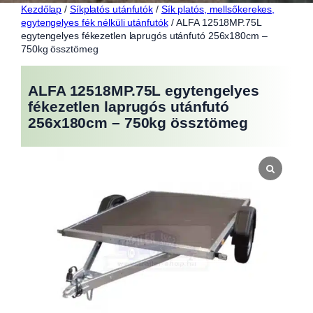
Kezdőlap
/
Síkplatós utánfutók
/
Sík platós, mellsőkerekes,
egytengelyes fék nélküli utánfutók
/ ALFA 12518MP.75L
egytengelyes fékezetlen laprugós utánfutó 256x180cm –
750kg össztömeg
ALFA 12518MP.75L egytengelyes
fékezetlen laprugós utánfutó
256x180cm – 750kg össztömeg