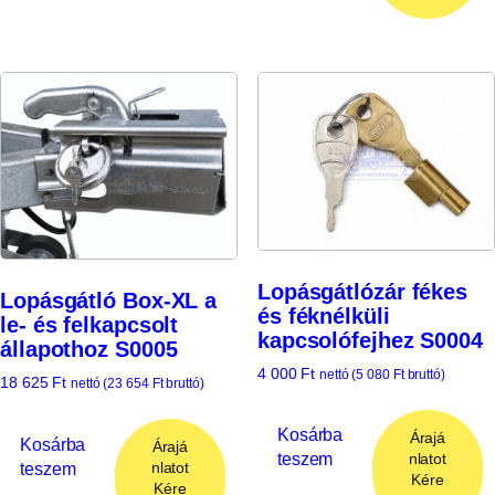
Lopásgátlózár fékes
Lopásgátló Box-XL a
és féknélküli
le- és felkapcsolt
kapcsolófejhez S0004
állapothoz S0005
4 000
Ft
nettó (
5 080
Ft
bruttó)
18 625
Ft
nettó (
23 654
Ft
bruttó)
Kosárba
Árajá
Kosárba
Árajá
teszem
nlatot
teszem
nlatot
Kére
Kére