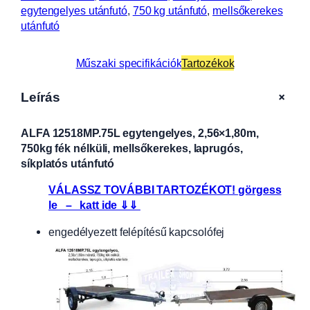
egytengelyes utánfutó
, 
750 kg utánfutó
, 
mellsőkerekes
utánfutó
Műszaki specifikációk
Tartozékok
+
Leírás
ALFA 12518MP.75L egytengelyes, 2,56×1,80m,
750kg fék nélküli, mellsőkerekes, laprugós,
síkplatós utánfutó
VÁLASSZ TOVÁBBI TARTOZÉKOT! görgess
le – katt ide ⇓⇓
engedélyezett felépítésű kapcsolófej