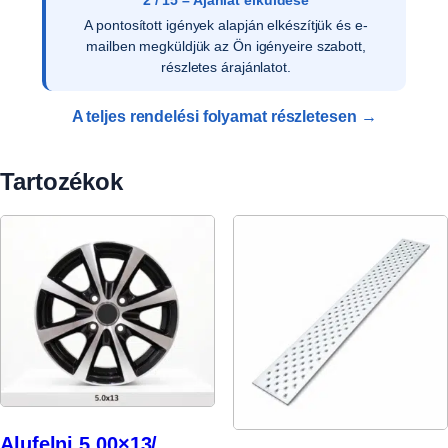
3 / 15 – Ajánlat elfogadása
Az ajánlat írásos elfogadását követően ellenőrizzük
a vevői adatokat, és rendelését rögzítjük
rendszerünkben.
A teljes rendelési folyamat részletesen →
Tartozékok
Alufelni 5.00×13/