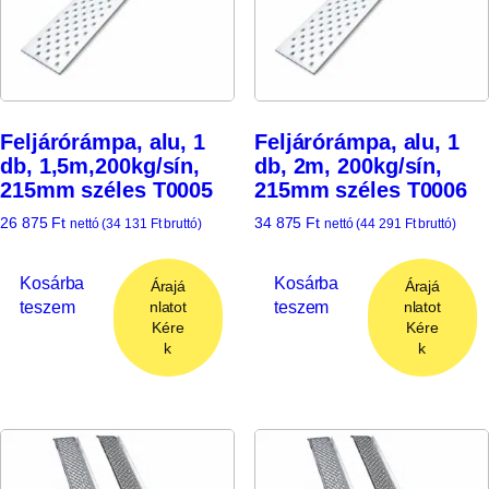
Feljárórámpa, alu, 1
Feljárórámpa, alu, 1
db, 1,5m,200kg/sín,
db, 2m, 200kg/sín,
215mm széles T0005
215mm széles T0006
26 875
Ft
34 875
Ft
nettó (
34 131
Ft
bruttó)
nettó (
44 291
Ft
bruttó)
Kosárba
Kosárba
Árajá
Árajá
teszem
teszem
nlatot
nlatot
Kére
Kére
k
k