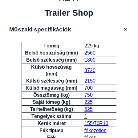
Trailer Shop
+
Műszaki specifikációk
Tömeg
225 kg
Attribútumok
Érték
Belső hosszúság (mm)
2560
Belső szélesség (mm)
1800
Külső hosszúság
3720
(mm)
Külső szélesség (mm)
2150
Külső magasság (mm)
700
Össztömeg (kg)
750
Saját tömeg (kg)
225
Terhelhetőség (kg)
525
Tengelyek száma
1
Kerék méret
155/70R13
Fék típusa
fékezetlen
Fék
fékes