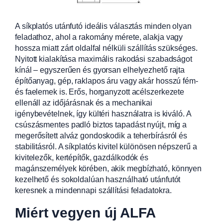
A síkplatós utánfutó ideális választás minden olyan
feladathoz, ahol a rakomány mérete, alakja vagy
hossza miatt zárt oldalfal nélküli szállítás szükséges.
Nyitott kialakítása maximális rakodási szabadságot
kínál – egyszerűen és gyorsan elhelyezhető rajta
építőanyag, gép, raklapos áru vagy akár hosszú fém-
és faelemek is. Erős, horganyzott acélszerkezete
ellenáll az időjárásnak és a mechanikai
igénybevételnek, így kültéri használatra is kiváló. A
csúszásmentes padló biztos tapadást nyújt, míg a
megerősített alváz gondoskodik a teherbírásról és
stabilitásról. A síkplatós kivitel különösen népszerű a
kivitelezők, kertépítők, gazdálkodók és
magánszemélyek körében, akik megbízható, könnyen
kezelhető és sokoldalúan használható utánfutót
keresnek a mindennapi szállítási feladatokra.
Miért vegyen új ALFA