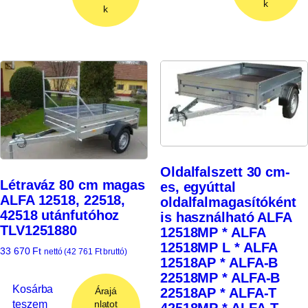
k
k
Oldalfalszett 30 cm-
Létraváz 80 cm magas
es, egyúttal
ALFA 12518, 22518,
oldalfalmagasítóként
42518 utánfutóhoz
is használható ALFA
TLV1251880
12518MP * ALFA
12518MP L * ALFA
33 670
Ft
nettó (
42 761
Ft
bruttó)
12518AP * ALFA-B
22518MP * ALFA-B
Kosárba
Árajá
22518AP * ALFA-T
teszem
nlatot