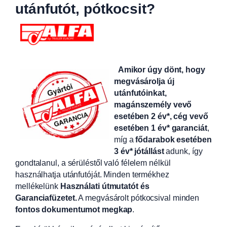
utánfutót, pótkocsit?
Amikor úgy dönt, hogy
megvásárolja új
utánfutóinkat,
magánszemély vevő
esetében 2 év*, cég vevő
esetében 1 év* garanciát
,
míg a
fődarabok esetében
3 év* jótállást
adunk, így
gondtalanul, a sérüléstől való félelem nélkül
használhatja utánfutóját. Minden termékhez
mellékelünk
Használati útmutatót és
Garanciafüzetet.
A
megvásárolt pótkocsival minden
fontos dokumentumot megkap
.