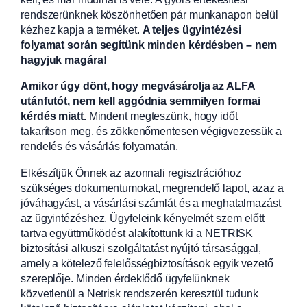
rendszerünknek köszönhetően pár munkanapon belül
kézhez kapja a terméket.
A teljes ügyintézési
folyamat során segítünk minden kérdésben – nem
hagyjuk magára!
Amikor úgy dönt, hogy megvásárolja az ALFA
utánfutót, nem kell aggódnia semmilyen formai
kérdés miatt.
Mindent megteszünk, hogy időt
takarítson meg, és zökkenőmentesen végigvezessük a
rendelés és vásárlás folyamatán.
Elkészítjük Önnek az azonnali regisztrációhoz
szükséges dokumentumokat, megrendelő lapot, azaz a
jóváhagyást, a vásárlási számlát és a meghatalmazást
az ügyintézéshez. Ügyfeleink kényelmét szem előtt
tartva együttműködést alakítottunk ki a NETRISK
biztosítási alkuszi szolgáltatást nyújtó társasággal,
amely a kötelező felelősségbiztosítások egyik vezető
szereplője. Minden érdeklődő ügyfelünknek
közvetlenül a Netrisk rendszerén keresztül tudunk