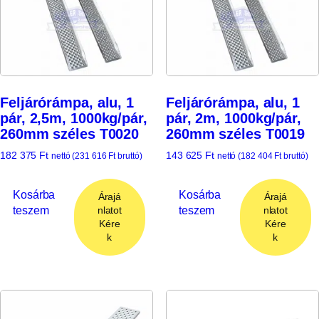
Feljárórámpa, alu, 1
Feljárórámpa, alu, 1
pár, 2,5m, 1000kg/pár,
pár, 2m, 1000kg/pár,
260mm széles T0020
260mm széles T0019
182 375
Ft
143 625
Ft
nettó (
231 616
Ft
bruttó)
nettó (
182 404
Ft
bruttó)
Kosárba
Kosárba
Árajá
Árajá
teszem
teszem
nlatot
nlatot
Kére
Kére
k
k