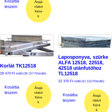
Kosárba
Árajá
teszem
nlatot
Kére
k
Laposponyva, szürke
ALFA 12518, 22518,
Korlát TK12518
42518 utánfutóhoz
TL12518
28 470
Ft
nettó (
36 157
Ft
bruttó)
32 370
Ft
nettó (
41 110
Ft
bruttó)
Kosárba
Árajá
teszem
nlatot
Kosárba
Árajá
Kére
teszem
nlatot
k
Kére
k