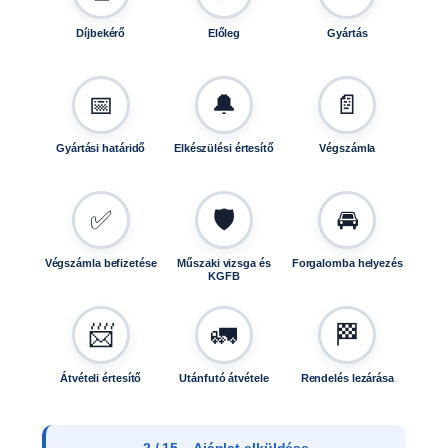
Díjbekérő
Előleg
Gyártás
📅
🔔
📄
Gyártási határidő
Elkészülési értesítő
Végszámla
✅
🛡️
🚘
Végszámla befizetése
Műszaki vizsga és
Forgalomba helyezés
KGFB
📨
🚛
🏁
Átvételi értesítő
Utánfutó átvétele
Rendelés lezárása