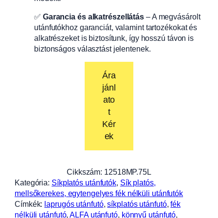
✅
Garancia és alkatrészellátás
– A megvásárolt
utánfutókhoz garanciát, valamint tartozékokat és
alkatrészeket is biztosítunk, így hosszú távon is
biztonságos választást jelentenek.
Ára
jánl
ato
t
Kér
ek
Cikkszám:
12518MP.75L
Kategória:
Síkplatós utánfutók
, 
Sík platós,
mellsőkerekes, egytengelyes fék nélküli utánfutók
Címkék:
laprugós utánfutó
, 
síkplatós utánfutó
, 
fék
nélküli utánfutó
, 
ALFA utánfutó
, 
könnyű utánfutó
, 