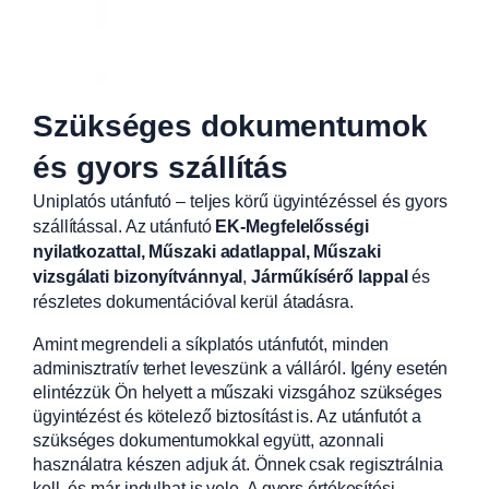
Szükséges dokumentumok
és gyors szállítás
Uniplatós utánfutó – teljes körű ügyintézéssel és gyors
szállítással. Az utánfutó
EK-Megfelelősségi
nyilatkozattal, Műszaki adatlappal, Műszaki
vizsgálati bizonyítvánnyal
,
Járműkísérő lappal
és
részletes dokumentációval kerül átadásra.
Amint megrendeli a síkplatós utánfutót, minden
adminisztratív terhet leveszünk a válláról. Igény esetén
elintézzük Ön helyett a műszaki vizsgához szükséges
ügyintézést és kötelező biztosítást is. Az utánfutót a
szükséges dokumentumokkal együtt, azonnali
használatra készen adjuk át. Önnek csak regisztrálnia
kell, és már indulhat is vele. A gyors értékesítési