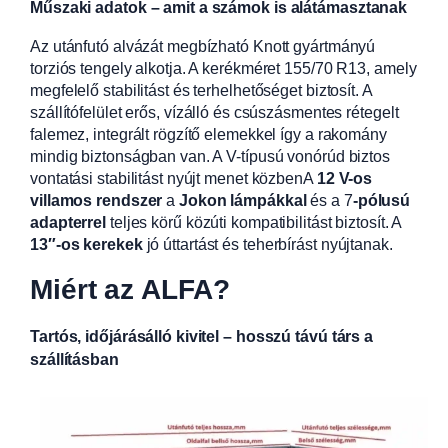
Műszaki adatok – amit a számok is alátámasztanak
Az utánfutó alvázát megbízható Knott gyártmányú
torziós tengely alkotja. A kerékméret 155/70 R13, amely
megfelelő stabilitást és terhelhetőséget biztosít. A
szállítófelület erős, vízálló és csúszásmentes rétegelt
falemez, integrált rögzítő elemekkel így a rakomány
mindig biztonságban van. A V-típusú vonórúd biztos
vontatási stabilitást nyújt menet közbenA
12 V-os
villamos rendszer
a
Jokon lámpákkal
és a 7
-pólusú
adapterrel
teljes körű közúti kompatibilitást biztosít. A
13″-os kerekek
jó úttartást és teherbírást nyújtanak.
Miért az ALFA?
Tartós, időjárásálló kivitel – hosszú távú társ a
szállításban