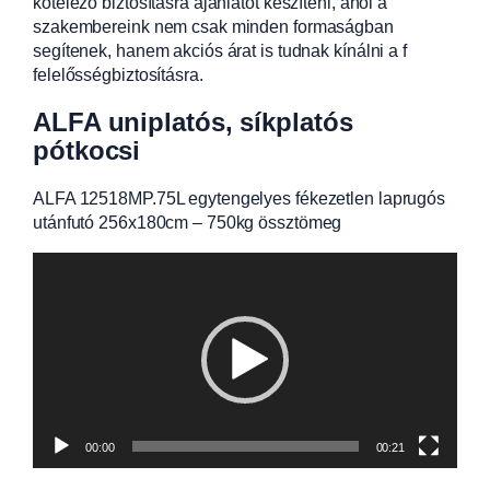
kötelező biztosításra ajánlatot készíteni, ahol a
szakembereink nem csak minden formaságban
segítenek, hanem akciós árat is tudnak kínálni a f
felelősségbiztosításra.
ALFA uniplatós, síkplatós
pótkocsi
ALFA 12518MP.75L egytengelyes fékezetlen laprugós
utánfutó 256x180cm – 750kg össztömeg
Videólejátszó
00:00
00:21