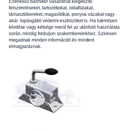
Ezenkívül bármikor vásárolhat kiegészítő
felszereléseket, tartozékokat, oldalfalakat,
támasztókereket, magasítókat, ponyva vázakat vagy
akár lopásgátló védelmi eszközöket is. Ha bármilyen
kérdése vagy kétsége merül fel az utánfutó használata
során, mindig forduljon szakembereinkhez. Szívesen
megadnak minden információt és mindent
elmagyaráznak.