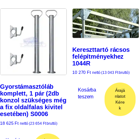
Kereszttartó rácsos
felépítményekhez
1044R
10 270
Ft
nettó (
13 043
Ft
bruttó)
Gyorstámasztóláb
Kosárba
Árajá
komplett, 1 pár (2db
teszem
nlatot
konzol szükséges még
Kére
a fix oldalfalas kivitel
k
esetében) S0006
18 625
Ft
nettó (
23 654
Ft
bruttó)