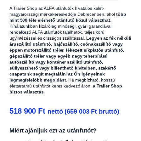
A Trailer Shop az ALFA utánfutók hivatalos kelet-
magyarországi márkakereskedője Debrecenben, ahol
több
mint 500 féle elérhető utánfutó közül választhat
.
Kínálatunkban kizárólag minőségi, gyári garanciával
rendelkező ALFA utánfutók találhatók, teljes körű
ügyintézéssel és országos szállítással.
Legyen az fék nélküli
áruszállító utánfutó, hajószállító, csónakszállító vagy
éppen motorszállító tréler, fékezett síkplatós utánfutó,
gépszállító tréler vagy egyéb nagy teherbírású
autószállító vagy konténer szállító utánfutó,
süllyeszthető vagy billenthető kivitelben, szakértő
csapatunk segít megtalálni az Ön igényeinek
legmegfelelőbb megoldást.
Ha megbízható, hosszú
élettartamú utánfutót keres kedvező áron,
a Trailer Shop
biztos választás.
518 900
Ft
nettó (
659 003
Ft
bruttó)
Miért ajánljuk ezt az utánfutót?