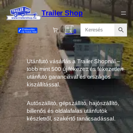
Ugrás
a
Trailer Shop
tartalomhoz
0
Utánfutó vásárlás a Trailer Shopnál –
több mint 500 új fékezett és fékezetlen
utánfutó garanciával és országos
kiszállítással.
Autószállító, gépszállító, hajószállító,
billenős és oldalafalas utánfutók
készletről, szakértő tanácsadással.