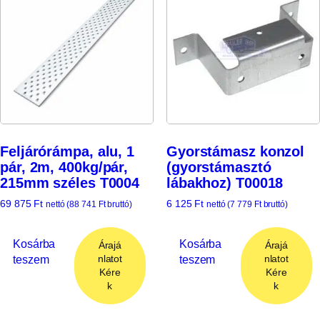
Feljárórámpa, alu, 1
Gyorstámasz konzol
pár, 2m, 400kg/pár,
(gyorstámasztó
215mm széles T0004
lábakhoz) T00018
69 875
Ft
6 125
Ft
nettó (
88 741
Ft
bruttó)
nettó (
7 779
Ft
bruttó)
Kosárba
Kosárba
Árajá
Árajá
teszem
teszem
nlatot
nlatot
Kére
Kére
k
k