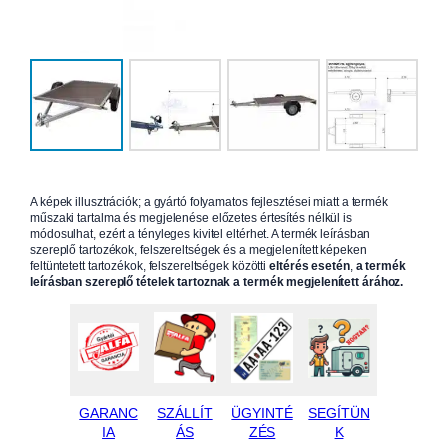
A képek illusztrációk; a gyártó folyamatos fejlesztései miatt a termék
műszaki tartalma és megjelenése előzetes értesítés nélkül is
módosulhat, ezért a tényleges kivitel eltérhet. A termék leírásban
szereplő tartozékok, felszereltségek és a megjelenített képeken
feltüntetett tartozékok, felszereltségek közötti
eltérés esetén
,
a termék
leírásban szereplő tételek tartoznak a termék megjelenített árához.
GARANC
SZÁLLÍT
ÜGYINTÉ
SEGÍTÜN
IA
ÁS
ZÉS
K