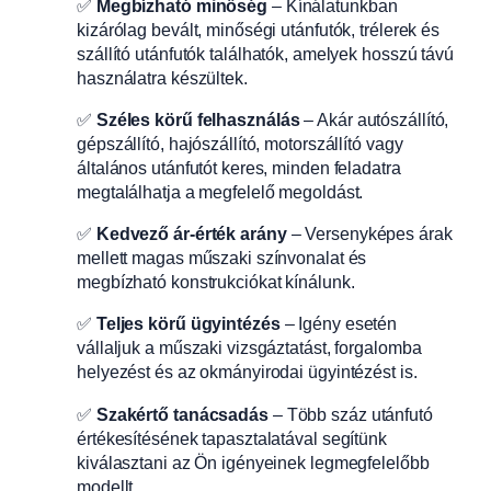
✅
Megbízható minőség
– Kínálatunkban
kizárólag bevált, minőségi utánfutók, trélerek és
szállító utánfutók találhatók, amelyek hosszú távú
használatra készültek.
✅
Széles körű felhasználás
– Akár autószállító,
gépszállító, hajószállító, motorszállító vagy
általános utánfutót keres, minden feladatra
megtalálhatja a megfelelő megoldást.
✅
Kedvező ár-érték arány
– Versenyképes árak
mellett magas műszaki színvonalat és
megbízható konstrukciókat kínálunk.
✅
Teljes körű ügyintézés
– Igény esetén
vállaljuk a műszaki vizsgáztatást, forgalomba
helyezést és az okmányirodai ügyintézést is.
✅
Szakértő tanácsadás
– Több száz utánfutó
értékesítésének tapasztalatával segítünk
kiválasztani az Ön igényeinek legmegfelelőbb
modellt.