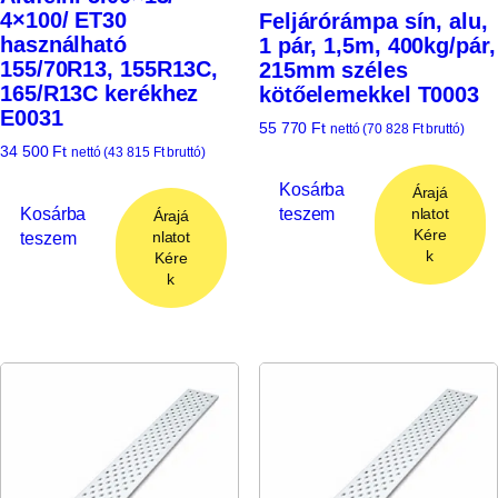
4×100/ ET30
Feljárórámpa sín, alu,
használható
1 pár, 1,5m, 400kg/pár,
155/70R13, 155R13C,
215mm széles
165/R13C kerékhez
kötőelemekkel T0003
E0031
55 770
Ft
nettó (
70 828
Ft
bruttó)
34 500
Ft
nettó (
43 815
Ft
bruttó)
Kosárba
Árajá
Kosárba
teszem
nlatot
Árajá
Kére
teszem
nlatot
k
Kére
k