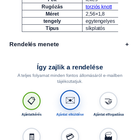
Rugózás
torziós knott
Méret
2,56×1,8
tengely
egytengelyes
Típus
síkplatós
Rendelés menete
+
Így zajlik a rendelése
A teljes folyamat minden fontos állomásáról e-mailben
tájékoztatjuk.
🤝
📋
✉️
Ajánlatkérés
Ajánlat elküldése
Ajánlat elfogadása
🧾
💳
🏭