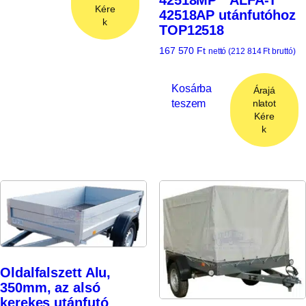
42518MP * ALFA-T
Kére
42518AP utánfutóhoz
k
TOP12518
167 570
Ft
nettó (
212 814
Ft
bruttó)
Kosárba
Árajá
teszem
nlatot
Kére
k
Oldalfalszett Alu,
350mm, az alsó
kerekes utánfutó