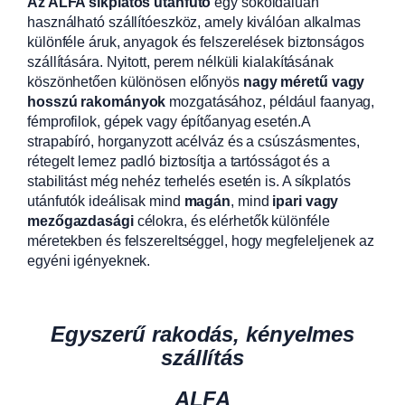
Az ALFA síkplatós utánfutó
egy sokoldalúan
használható szállítóeszköz, amely kiválóan alkalmas
különféle áruk, anyagok és felszerelések biztonságos
szállítására. Nyitott, perem nélküli kialakításának
köszönhetően különösen előnyös
nagy méretű vagy
hosszú rakományok
mozgatásához, például faanyag,
fémprofilok, gépek vagy építőanyag esetén.A
strapabíró, horganyzott acélváz és a csúszásmentes,
rétegelt lemez padló biztosítja a tartósságot és a
stabilitást még nehéz terhelés esetén is. A síkplatós
utánfutók ideálisak mind
magán
, mind
ipari vagy
mezőgazdasági
célokra, és elérhetők különféle
méretekben és felszereltséggel, hogy megfeleljenek az
egyéni igényeknek.
Egyszerű rakodás, kényelmes
szállítás
ALFA