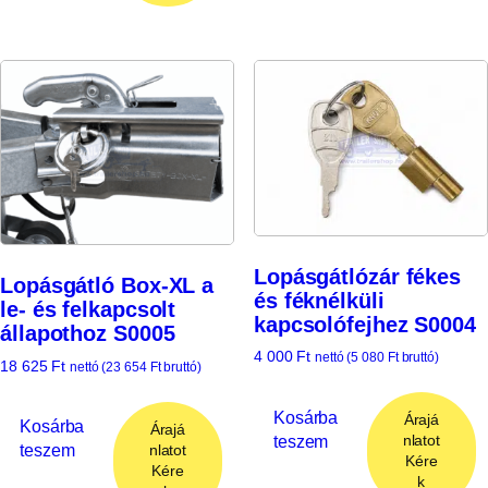
Lopásgátlózár fékes
Lopásgátló Box-XL a
és féknélküli
le- és felkapcsolt
kapcsolófejhez S0004
állapothoz S0005
4 000
Ft
nettó (
5 080
Ft
bruttó)
18 625
Ft
nettó (
23 654
Ft
bruttó)
Kosárba
Árajá
Kosárba
Árajá
teszem
nlatot
teszem
nlatot
Kére
Kére
k