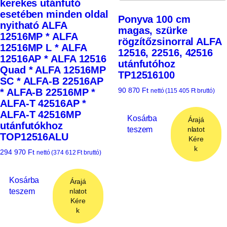
kerekes utánfutó
esetében minden oldal
Ponyva 100 cm
nyitható ALFA
magas, szürke
12516MP * ALFA
rögzítőzsinorral ALFA
12516MP L * ALFA
12516, 22516, 42516
12516AP * ALFA 12516
utánfutóhoz
Quad * ALFA 12516MP
TP12516100
SC * ALFA-B 22516AP
90 870
Ft
* ALFA-B 22516MP *
nettó (
115 405
Ft
bruttó)
ALFA-T 42516AP *
ALFA-T 42516MP
Kosárba
Árajá
utánfutókhoz
teszem
nlatot
TOP12516ALU
Kére
k
294 970
Ft
nettó (
374 612
Ft
bruttó)
Kosárba
Árajá
teszem
nlatot
Kére
k