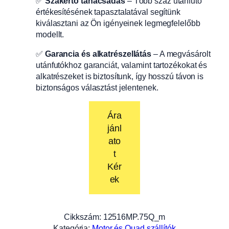
✅
Szakértő tanácsadás
– Több száz utánfutó
értékesítésének tapasztalatával segítünk
kiválasztani az Ön igényeinek legmegfelelőbb
modellt.
✅
Garancia és alkatrészellátás
– A megvásárolt
utánfutókhoz garanciát, valamint tartozékokat és
alkatrészeket is biztosítunk, így hosszú távon is
biztonságos választást jelentenek.
Ára
jánl
ato
t
Kér
ek
Cikkszám:
12516MP.75Q_m
Kategória:
Motor és Quad szállítók