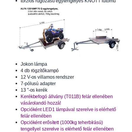
torziós rugózású egytengelyes KNOTT futómű
Jokon lámpa
4 db rögzítőkampó
12 V-os villamos rendszer
7-pólusú adapter
13 ”-os kerék
Kerékbefogó állvány (T011B) felár ellenében
vásárolandó hozzá!
Opcióként LED1 lámpával szerelve is elérhető
felár ellenében
Opcióként erősített (1000kg teherbírású)
tengellyel szerelve is elérhető felár ellenében