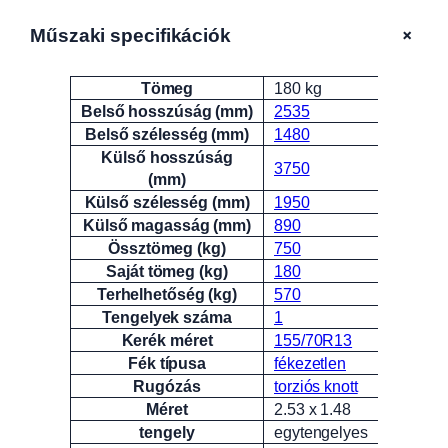
+
Műszaki specifikációk
Tömeg
180 kg
Attribútumok
Érték
Belső hosszúság (mm)
2535
Belső szélesség (mm)
1480
Külső hosszúság
3750
(mm)
Külső szélesség (mm)
1950
Külső magasság (mm)
890
Össztömeg (kg)
750
Saját tömeg (kg)
180
Terhelhetőség (kg)
570
Tengelyek száma
1
Kerék méret
155/70R13
Fék típusa
fékezetlen
Rugózás
torziós knott
Méret
2.53 x 1.48
tengely
egytengelyes