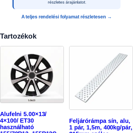
rendszerünkben.
A teljes rendelési folyamat részletesen →
Tartozékok
Alufelni 5.00×13/
4×100/ ET30
Feljárórámpa sín, alu,
használható
1 pár, 1,5m, 400kg/pár,