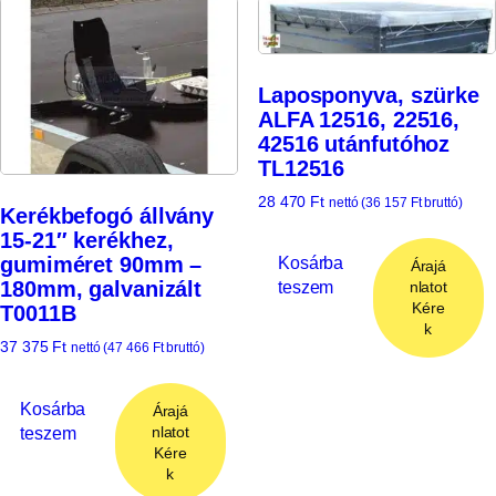
Laposponyva, szürke
ALFA 12516, 22516,
42516 utánfutóhoz
TL12516
28 470
Ft
nettó (
36 157
Ft
bruttó)
Kerékbefogó állvány
15-21″ kerékhez,
Kosárba
gumiméret 90mm –
Árajá
teszem
180mm, galvanizált
nlatot
Kére
T0011B
k
37 375
Ft
nettó (
47 466
Ft
bruttó)
Kosárba
Árajá
teszem
nlatot
Kére
k