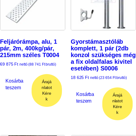
Feljárórámpa, alu, 1
Gyorstámasztóláb
pár, 2m, 400kg/pár,
komplett, 1 pár (2db
215mm széles T0004
konzol szükséges még
a fix oldalfalas kivitel
69 875
Ft
nettó (
88 741
Ft
bruttó)
esetében) S0006
18 625
Ft
nettó (
23 654
Ft
bruttó)
Kosárba
Árajá
teszem
nlatot
Kére
Kosárba
Árajá
k
teszem
nlatot
Kére
k