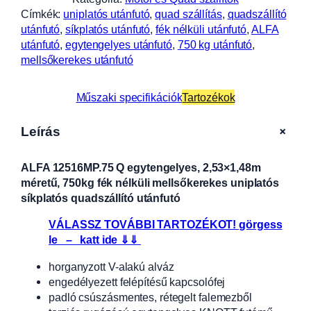
Címkék:
uniplatós utánfutó
, 
quad szállítás
, 
quadszállító
utánfutó
, 
síkplatós utánfutó
, 
fék nélküli utánfutó
, 
ALFA
utánfutó
, 
egytengelyes utánfutó
, 
750 kg utánfutó
, 
mellsőkerekes utánfutó
Műszaki specifikációk
Tartozékok
+
Leírás
ALFA 12516MP.75 Q egytengelyes, 2,53×1,48m
méretű, 750kg fék nélküli mellsőkerekes uniplatós
síkplatós quadszállító utánfutó
VÁLASSZ TOVÁBBI TARTOZÉKOT! görgess
le – katt ide ⇓⇓
horganyzott V-alakú alváz
engedélyezett felépítésű kapcsolófej
padló csúszásmentes, rétegelt falemezből