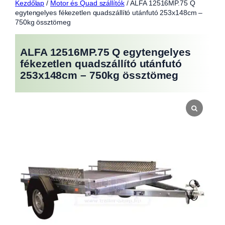
Kezdőlap
/
Motor és Quad szállítók
/ ALFA 12516MP.75 Q
egytengelyes fékezetlen quadszállító utánfutó 253x148cm –
750kg össztömeg
ALFA 12516MP.75 Q egytengelyes
fékezetlen quadszállító utánfutó
253x148cm – 750kg össztömeg