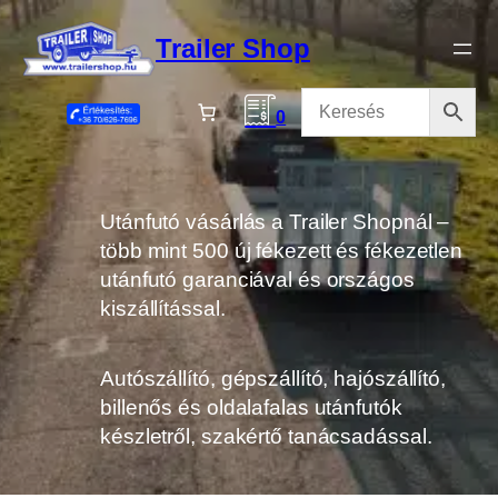
Ugrás
a
Trailer Shop
tartalomhoz
0
Utánfutó vásárlás a Trailer Shopnál –
több mint 500 új fékezett és fékezetlen
utánfutó garanciával és országos
kiszállítással.
Autószállító, gépszállító, hajószállító,
billenős és oldalafalas utánfutók
készletről, szakértő tanácsadással.