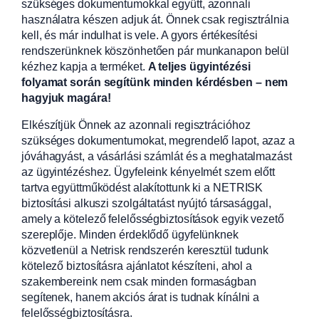
szükséges dokumentumokkal együtt, azonnali
használatra készen adjuk át. Önnek csak regisztrálnia
kell, és már indulhat is vele. A gyors értékesítési
rendszerünknek köszönhetően pár munkanapon belül
kézhez kapja a terméket.
A teljes ügyintézési
folyamat során segítünk minden kérdésben – nem
hagyjuk magára!
Elkészítjük Önnek az azonnali regisztrációhoz
szükséges dokumentumokat, megrendelő lapot, azaz a
jóváhagyást, a vásárlási számlát és a meghatalmazást
az ügyintézéshez. Ügyfeleink kényelmét szem előtt
tartva együttműködést alakítottunk ki a NETRISK
biztosítási alkuszi szolgáltatást nyújtó társasággal,
amely a kötelező felelősségbiztosítások egyik vezető
szereplője. Minden érdeklődő ügyfelünknek
közvetlenül a Netrisk rendszerén keresztül tudunk
kötelező biztosításra ajánlatot készíteni, ahol a
szakembereink nem csak minden formaságban
segítenek, hanem akciós árat is tudnak kínálni a
felelősségbiztosításra.