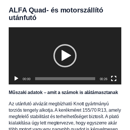
ALFA Quad- és motorszállító
utánfutó
Videólejátszó
00:00
00:26
Műszaki adatok – amit a számok is alátámasztanak
Az utánfutó alvázát megbízható Knott gyártmányú
torziós tengely alkotja. A kerékméret 155/70 R13, amely
megfelelő stabilitást és terhelhetőséget biztosít. A plató
kialakítása úgy lett megtervezve, hogy egyszerre akár
több motort vagy egy nagyobb quadot is kényelmesen