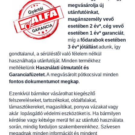
megvásárolja új
utánfutóinkat,
magánszemély vevő
esetében 2 év*, cég vevő
esetében 1 év* garanciát
,
míg a
fődarabok esetében
3 év* jótállást
adunk, így
gondtalanul, a sérüléstől való félelem nélkül
használhatja utánfutóját. Minden termékhez
mellékelünk
Használati útmutatót és
Garanciafüzetet.
A
megvásárolt pótkocsival minden
fontos dokumentumot megkap
.
Ezenkívül bármikor vásárolhat kiegészítő
felszereléseket, tartozékokat, oldalfalakat,
támasztókereket, magasítókat, ponyva vázakat vagy
akár lopásgátló védelmi eszközöket is. Ha bármilyen
kérdése vagy kétsége merül fel az utánfutó használata
során, mindig forduljon szakembereinkhez. Szívesen
megadnak minden információt és mindent