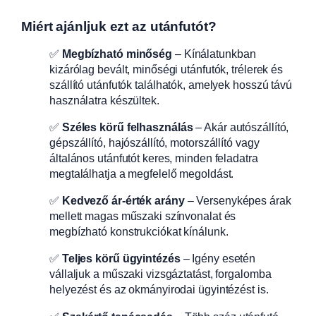
Miért ajánljuk ezt az utánfutót?
✅
Megbízható minőség
– Kínálatunkban
kizárólag bevált, minőségi utánfutók, trélerek és
szállító utánfutók találhatók, amelyek hosszú távú
használatra készültek.
✅
Széles körű felhasználás
– Akár autószállító,
gépszállító, hajószállító, motorszállító vagy
általános utánfutót keres, minden feladatra
megtalálhatja a megfelelő megoldást.
✅
Kedvező ár-érték arány
– Versenyképes árak
mellett magas műszaki színvonalat és
megbízható konstrukciókat kínálunk.
✅
Teljes körű ügyintézés
– Igény esetén
vállaljuk a műszaki vizsgáztatást, forgalomba
helyezést és az okmányirodai ügyintézést is.