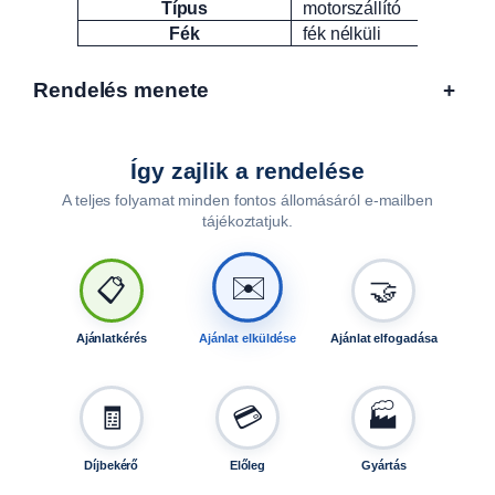
Típus
motorszállító
Fék
fék nélküli
Rendelés menete
+
Így zajlik a rendelése
A teljes folyamat minden fontos állomásáról e-mailben
tájékoztatjuk.
🤝
📋
✉️
Ajánlatkérés
Ajánlat elküldése
Ajánlat elfogadása
🧾
💳
🏭
Díjbekérő
Előleg
Gyártás