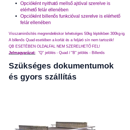
Opcióként nyitható mellső ajtóval szerelve is
elérhető felár ellenében
Opcióként billenős funkcióval szerelve is elérhető
felár ellenében
Visszaminősítés megrendeléskor lehetséges 50kg léptékben 300kg-ig.
A billenős Quad esetében a korlát és a feljáró sín nem tartozék!
QB ESETÉBEN OLDALFAL NEM SZERELHETŐ FEL!
Jelmagyarázat:
"Q" jelölés - Quad / 
"B" jelölés - Billenős
Szükséges dokumentumok
és gyors szállítás