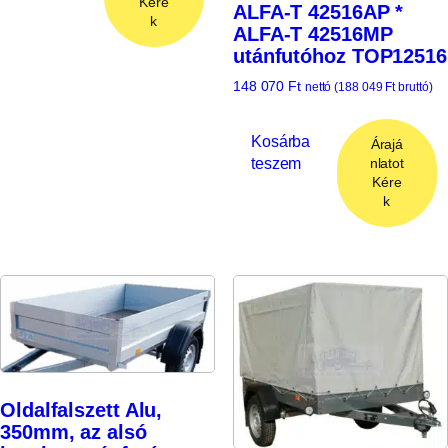
Kére
ALFA-T 42516AP *
k
ALFA-T 42516MP
utánfutóhoz TOP12516
148 070
Ft
nettó (
188 049
Ft
bruttó)
Kosárba
Árajá
teszem
nlatot
Kére
k
Oldalfalszett Alu,
350mm, az alsó