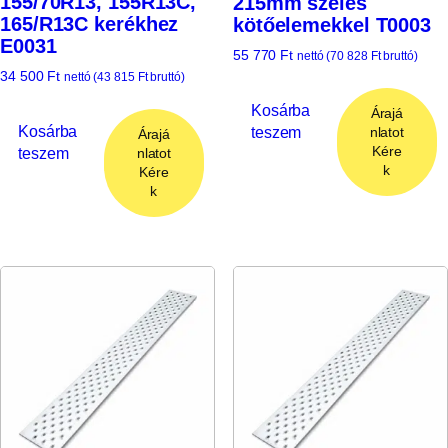
155/70R13, 155R13C,
215mm széles
165/R13C kerékhez
kötőelemekkel T0003
E0031
55 770
Ft
nettó (
70 828
Ft
bruttó)
34 500
Ft
nettó (
43 815
Ft
bruttó)
Kosárba
Árajá
Kosárba
teszem
nlatot
Árajá
Kére
teszem
nlatot
k
Kére
k