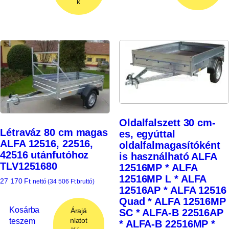
k
Oldalfalszett 30 cm-
Létraváz 80 cm magas
es, egyúttal
ALFA 12516, 22516,
oldalfalmagasítóként
42516 utánfutóhoz
is használható ALFA
TLV1251680
12516MP * ALFA
12516MP L * ALFA
27 170
Ft
nettó (
34 506
Ft
bruttó)
12516AP * ALFA 12516
Quad * ALFA 12516MP
Kosárba
Árajá
SC * ALFA-B 22516AP
teszem
nlatot
* ALFA-B 22516MP *