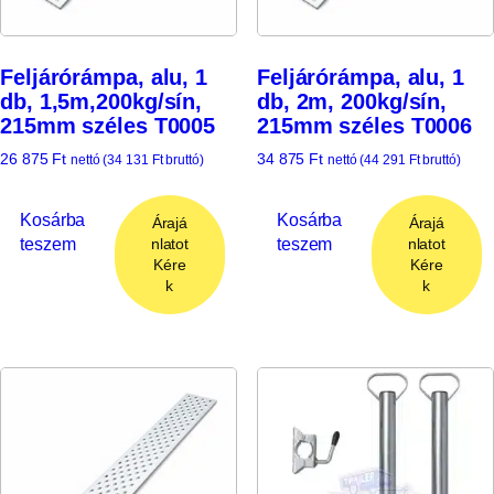
Feljárórámpa, alu, 1
Feljárórámpa, alu, 1
db, 1,5m,200kg/sín,
db, 2m, 200kg/sín,
215mm széles T0005
215mm széles T0006
26 875
Ft
34 875
Ft
nettó (
34 131
Ft
bruttó)
nettó (
44 291
Ft
bruttó)
Kosárba
Kosárba
Árajá
Árajá
teszem
teszem
nlatot
nlatot
Kére
Kére
k
k