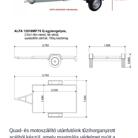
Quad- és motoszállító utánfutóink tűzihorganyzott
acélból készül, amely maximális védelmet nyújt a