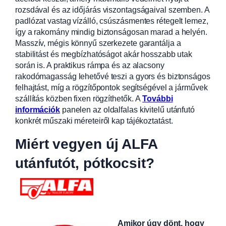
rozsdával
és az időjárás viszontagságaival szemben. A
padlózat vastag vízálló, csúszásm
entes rétegelt lemez,
így a rakomány mindig biztonságosan marad a helyén.
Masszív, mégis könnyű szerkezete garantálja a
stabilitást és megbízhatóságot akár hosszabb utak
során is. A praktikus rámpa és az alacsony
rakodómagasság lehetővé teszi a gyors és biztonságos
felhajtást, míg a rögzítőpontok segítségével a járművek
szállítás közben fixen rögzíthetők.
A
További
információk
panelen az oldalfalas kivitelű utánfutó
konkrét műszaki méreteiről kap tájékoztatást.
Miért vegyen új ALFA
utánfutót, pótkocsit?
Amikor úgy dönt, hogy