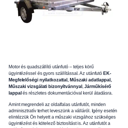
Motor és quadszállító utánfutó – teljes körű
ügyintézéssel és gyors szállítással. Az utánfutó
EK-
Megfelelőségi nyilatkozattal, Műszaki adatlappal,
Műszaki vizsgálati bizonyítvánnyal
,
Járműkísérő
lappal
és részletes dokumentációval kerül átadásra.
Amint megrendeli az oldalfalas utánfutót, minden
adminisztratív terhet leveszünk a válláról. Igény esetén
elintézzük Ön helyett a műszaki vizsgához szükséges
ügyintézést és kötelező biztosítást is. Az utánfutót a