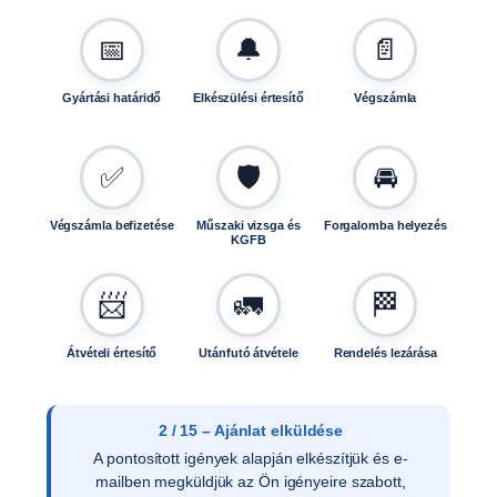
📅
🔔
📄
Gyártási határidő
Elkészülési értesítő
Végszámla
✅
🛡️
🚘
Végszámla befizetése
Műszaki vizsga és
Forgalomba helyezés
KGFB
📨
🚛
🏁
Átvételi értesítő
Utánfutó átvétele
Rendelés lezárása
3 / 15 – Ajánlat elfogadása
Az ajánlat írásos elfogadását követően ellenőrizzük
a vevői adatokat, és rendelését rögzítjük