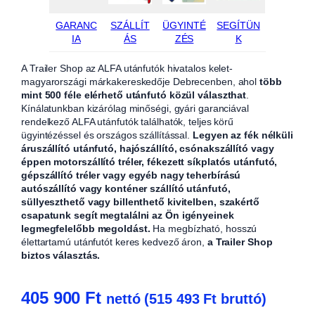
GARANC
SZÁLLÍT
ÜGYINTÉ
SEGÍTÜN
IA
ÁS
ZÉS
K
A Trailer Shop az ALFA utánfutók hivatalos kelet-
magyarországi márkakereskedője Debrecenben, ahol
több
mint 500 féle elérhető utánfutó közül választhat
.
Kínálatunkban kizárólag minőségi, gyári garanciával
rendelkező ALFA utánfutók találhatók, teljes körű
ügyintézéssel és országos szállítással.
Legyen az fék nélküli
áruszállító utánfutó, hajószállító, csónakszállító vagy
éppen motorszállító tréler, fékezett síkplatós utánfutó,
gépszállító tréler vagy egyéb nagy teherbírású
autószállító vagy konténer szállító utánfutó,
süllyeszthető vagy billenthető kivitelben, szakértő
csapatunk segít megtalálni az Ön igényeinek
legmegfelelőbb megoldást.
Ha megbízható, hosszú
élettartamú utánfutót keres kedvező áron,
a Trailer Shop
biztos választás.
405 900
Ft
nettó (
515 493
Ft
bruttó)