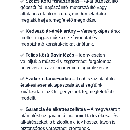
✅
Széles körű felhasználás
– Akár autószállító,
gépszállító, hajószállító, motorszállító vagy
általános utánfutót keres, minden feladatra
megtalálhatja a megfelelő megoldást.
✅
Kedvező ár-érték arány
– Versenyképes árak
mellett magas műszaki színvonalat és
megbízható konstrukciókat kínálunk.
✅
Teljes körű ügyintézés
– Igény esetén
vállaljuk a műszaki vizsgáztatást, forgalomba
helyezést és az okmányirodai ügyintézést is.
✅
Szakértő tanácsadás
– Több száz utánfutó
értékesítésének tapasztalatával segítünk
kiválasztani az Ön igényeinek legmegfelelőbb
modellt.
✅
Garancia és alkatrészellátás
– A megvásárolt
utánfutókhoz garanciát, valamint tartozékokat és
alkatrészeket is biztosítunk, így hosszú távon is
biztonságos választást jelentenek.