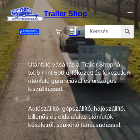
Ugrás
a
Trailer Shop
tartalomhoz
0
Utánfutó vásárlás a Trailer Shopnál –
több mint 500 új fékezett és fékezetlen
utánfutó garanciával és országos
kiszállítással.
Autószállító, gépszállító, hajószállító,
billenős és oldalafalas utánfutók
készletről, szakértő tanácsadással.