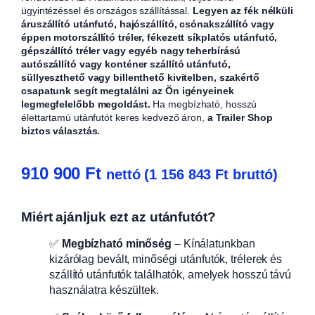
ügyintézéssel és országos szállítással.
Legyen az fék nélküli
áruszállító utánfutó, hajószállító, csónakszállító vagy
éppen motorszállító tréler, fékezett síkplatós utánfutó,
gépszállító tréler vagy egyéb nagy teherbírású
autószállító vagy konténer szállító utánfutó,
süllyeszthető vagy billenthető kivitelben, szakértő
csapatunk segít megtalálni az Ön igényeinek
legmegfelelőbb megoldást.
Ha megbízható, hosszú
élettartamú utánfutót keres kedvező áron,
a Trailer Shop
biztos választás.
910 900
Ft
nettó (
1 156 843
Ft
bruttó)
Miért ajánljuk ezt az utánfutót?
✅
Megbízható minőség
– Kínálatunkban
kizárólag bevált, minőségi utánfutók, trélerek és
szállító utánfutók találhatók, amelyek hosszú távú
használatra készültek.