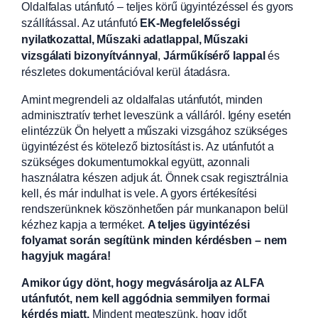
Oldalfalas utánfutó – teljes körű ügyintézéssel és gyors
szállítással. Az utánfutó
EK-Megfelelősségi
nyilatkozattal, Műszaki adatlappal, Műszaki
vizsgálati bizonyítvánnyal
,
Járműkísérő lappal
és
részletes dokumentációval kerül átadásra.
Amint megrendeli az oldalfalas utánfutót, minden
adminisztratív terhet leveszünk a válláról. Igény esetén
elintézzük Ön helyett a műszaki vizsgához szükséges
ügyintézést és kötelező biztosítást is. Az utánfutót a
szükséges dokumentumokkal együtt, azonnali
használatra készen adjuk át. Önnek csak regisztrálnia
kell, és már indulhat is vele. A gyors értékesítési
rendszerünknek köszönhetően pár munkanapon belül
kézhez kapja a terméket.
A teljes ügyintézési
folyamat során segítünk minden kérdésben – nem
hagyjuk magára!
Amikor úgy dönt, hogy megvásárolja az ALFA
utánfutót, nem kell aggódnia semmilyen formai
kérdés miatt.
Mindent megteszünk, hogy időt