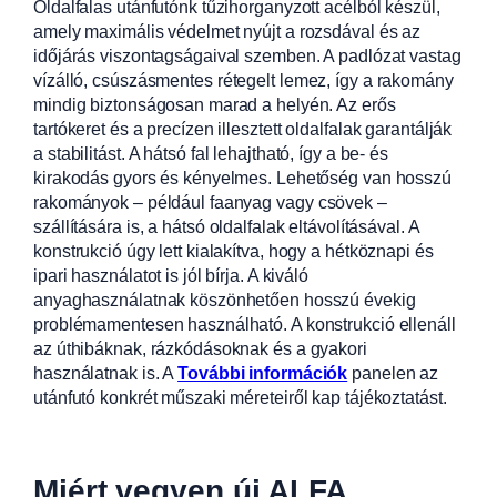
Oldalfalas utánfutónk tűzihorganyzott acélból készül,
amely maximális védelmet nyújt a rozsdával
és az
időjárás viszontagságaival szemben. A padlózat vastag
vízálló, csúszásm
entes rétegelt lemez, így a rakomány
mindig biztonságosan marad a helyén. Az erős
tartókeret és a precízen illes
ztett oldalfalak garantálják
a stabilitást. A
hátsó fal lehajtható, így a be- és
kirakodás gyors és kényelmes. Lehetőség van hosszú
rakományok – például faany
ag vagy csövek –
szállítására is, a hátsó oldalfalak eltávolításával. A
konstrukció úgy lett kialakítva, hogy a hétköznapi és
ipari használatot is jól bírja. A kiváló
anyaghasználatnak köszönhetően hosszú évekig
problémamentesen használható. A konstrukció ellenáll
az úthibáknak, rázkódásoknak és a gyakori
használatnak is. A
További információk
panelen az
utánfutó konkrét műszaki méreteiről kap tájékoztatást.
Miért vegyen új ALFA