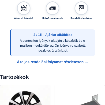
📨
🚛
🏁
Átvételi értesítő
Utánfutó átvétele
Rendelés lezárása
3 / 15 – Ajánlat elfogadása
Az ajánlat írásos elfogadását követően ellenőrizzük
a vevői adatokat, és rendelését rögzítjük
rendszerünkben.
A teljes rendelési folyamat részletesen →
Tartozékok