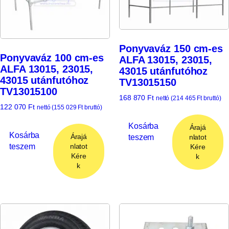
Ponyvaváz 150 cm-es
Ponyvaváz 100 cm-es
ALFA 13015, 23015,
ALFA 13015, 23015,
43015 utánfutóhoz
43015 utánfutóhoz
TV13015150
TV13015100
168 870
Ft
nettó (
214 465
Ft
bruttó)
122 070
Ft
nettó (
155 029
Ft
bruttó)
Kosárba
Árajá
Kosárba
Árajá
teszem
nlatot
teszem
nlatot
Kére
Kére
k
k