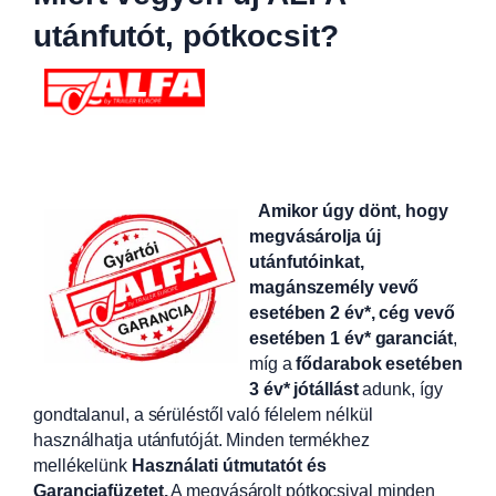
utánfutót, pótkocsit?
Amikor úgy dönt, hogy
megvásárolja új
utánfutóinkat,
magánszemély vevő
esetében 2 év*, cég vevő
esetében 1 év* garanciát
,
míg a
fődarabok esetében
3 év* jótállást
adunk, így
gondtalanul, a sérüléstől való félelem nélkül
használhatja utánfutóját. Minden termékhez
mellékelünk
Használati útmutatót és
Garanciafüzetet.
A
megvásárolt pótkocsival minden