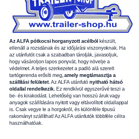
Az ALFA pótkocsi horganyzott acélból
készült,
ellenáll a rozsdának és az időjárási viszonyoknak. Ha
az utánfutót csak a szabadban tárolják, javasoljuk,
hogy vásároljon lapos ponyvát, hogy növelje a
védelmet. A teljes szerkezetet a padló alá szerelt
tartógerenda erősíti meg
, amely megtámasztja a
szállítási felületet
. Az ALFA utánfutó
nyitható hátsó
oldallal rendelkezik.
Ez rendkívül egyszerűvé teszi a
be- és kirakodást. Lehetőség van hosszú áruk vagy
anyagok szállítására nyitott vagy eltávolított oldallappal
is. Csak vegye le a horgokról, és különféle típusú
rakományt szállíthat! Az ALFA utánfutók többféle célra
használhatóak.