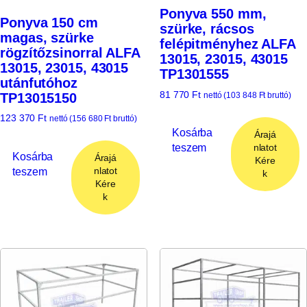
Ponyva 550 mm,
Ponyva 150 cm
szürke, rácsos
magas, szürke
felépitményhez ALFA
rögzítőzsinorral ALFA
13015, 23015, 43015
13015, 23015, 43015
TP1301555
utánfutóhoz
81 770
Ft
TP13015150
nettó (
103 848
Ft
bruttó)
123 370
Ft
nettó (
156 680
Ft
bruttó)
Kosárba
Árajá
teszem
nlatot
Kosárba
Árajá
Kére
teszem
nlatot
k
Kére
k