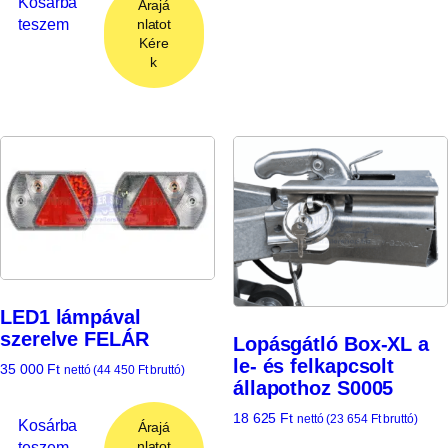
Kosárba
Árajá
teszem
nlatot
Kére
k
LED1 lámpával
szerelve FELÁR
Lopásgátló Box-XL a
le- és felkapcsolt
35 000
Ft
nettó (
44 450
Ft
bruttó)
állapothoz S0005
18 625
Ft
nettó (
23 654
Ft
bruttó)
Kosárba
Árajá
teszem
nlatot