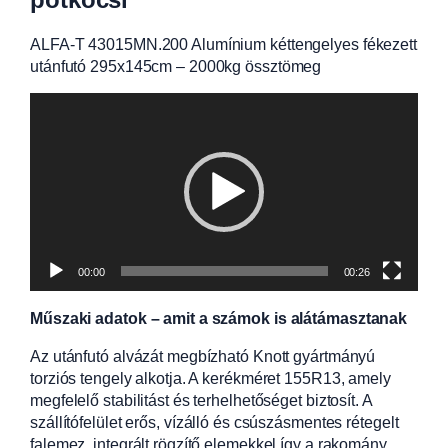
ALFA-T 43015MN.200 Alumínium kéttengelyes fékezett
utánfutó 295x145cm – 2000kg össztömeg
Videólejátszó
00:00
00:26
Műszaki adatok – amit a számok is alátámasztanak
Az utánfutó alvázát megbízható Knott gyártmányú
torziós tengely alkotja. A kerékméret 155R13, amely
megfelelő stabilitást és terhelhetőséget biztosít. A
szállítófelület erős, vízálló és csúszásmentes rétegelt
falemez, integrált rögzítő elemekkel így a rakomány