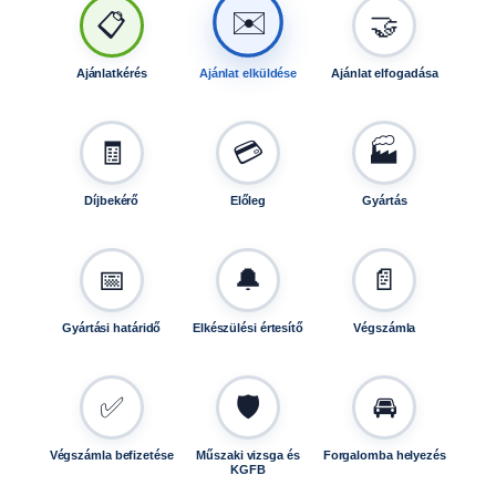
🤝
📋
✉️
Ajánlatkérés
Ajánlat elküldése
Ajánlat elfogadása
🧾
💳
🏭
Díjbekérő
Előleg
Gyártás
📅
🔔
📄
Gyártási határidő
Elkészülési értesítő
Végszámla
✅
🛡️
🚘
Végszámla befizetése
Műszaki vizsga és
Forgalomba helyezés
KGFB