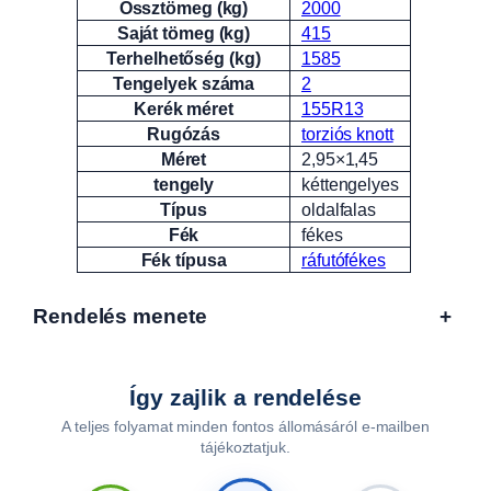
Össztömeg (kg)
2000
Saját tömeg (kg)
415
Terhelhetőség (kg)
1585
Tengelyek száma
2
Kerék méret
155R13
Rugózás
torziós knott
Méret
2,95×1,45
tengely
kéttengelyes
Típus
oldalfalas
Fék
fékes
Fék típusa
ráfutófékes
Rendelés menete
+
Így zajlik a rendelése
A teljes folyamat minden fontos állomásáról e-mailben
tájékoztatjuk.