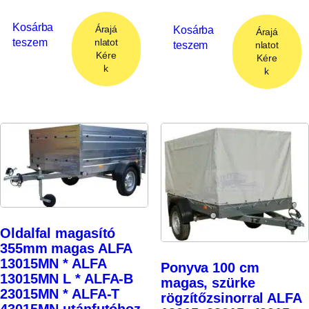
Kosárba
Árajá
Kosárba
Árajá
teszem
nlatot
teszem
nlatot
Kére
Kére
k
k
Oldalfal magasító
355mm magas ALFA
13015MN * ALFA
Ponyva 100 cm
13015MN L * ALFA-B
magas, szürke
23015MN * ALFA-T
rögzítőzsinorral ALFA