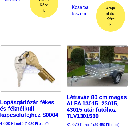
Kére
Kosárba
Árajá
k
teszem
nlatot
Kére
k
Létraváz 80 cm magas
Lopásgátlózár fékes
ALFA 13015, 23015,
és féknélküli
43015 utánfutóhoz
kapcsolófejhez S0004
TLV1301580
4 000
Ft
nettó (
5 080
Ft
bruttó)
31 070
Ft
nettó (
39 459
Ft
bruttó)