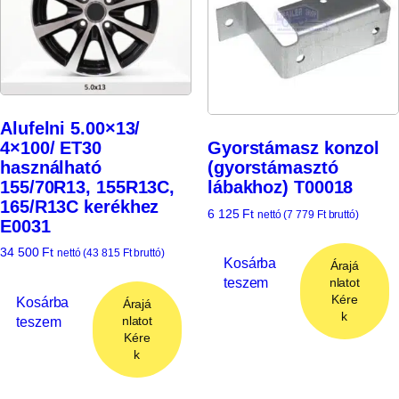
Alufelni 5.00×13/
4×100/ ET30
Gyorstámasz konzol
használható
(gyorstámasztó
155/70R13, 155R13C,
lábakhoz) T00018
165/R13C kerékhez
6 125
Ft
nettó (
7 779
Ft
bruttó)
E0031
34 500
Ft
nettó (
43 815
Ft
bruttó)
Kosárba
Árajá
teszem
nlatot
Kére
Kosárba
Árajá
k
teszem
nlatot
Kére
k