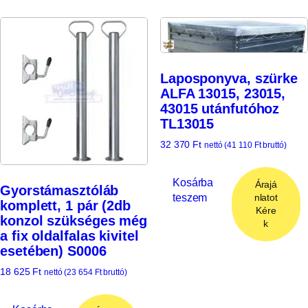
Laposponyva, szürke
ALFA 13015, 23015,
43015 utánfutóhoz
TL13015
32 370
Ft
nettó (
41 110
Ft
bruttó)
Kosárba
Árajá
Gyorstámasztóláb
teszem
nlatot
komplett, 1 pár (2db
Kére
konzol szükséges még
k
a fix oldalfalas kivitel
esetében) S0006
18 625
Ft
nettó (
23 654
Ft
bruttó)