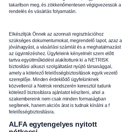
takarítson meg, és zökkenőmentesen végigvezessük a
rendelés és vásárlás folyamatán.
Elkészítjük Önnek az azonnali regisztrációhoz
szükséges dokumentumokat, megrendelő lapot, azaz a
jóváhagyást, a vásárlási számlát és a meghatalmazást
az ügyintézéshez. Ügyfeleink kényelmét szem előtt
tartva együttműködést alakítottunk ki a NETRISK
biztosítási alkuszi szolgáltatást nyújtó társasággal,
amely a kötelező felelősségbiztosítások egyik vezető
szereplője. Minden érdeklődő ügyfelünknek
közvetlenül a Netrisk rendszerén keresztül tudunk
kötelező biztosításra ajánlatot készíteni, ahol a
szakembereink nem csak minden formaságban
segítenek, hanem akciós árat is tudnak kínálni a f
felelősségbiztosításra.
ALFA egytengelyes nyitott
pótkocsi