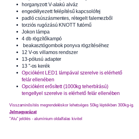
horganyzott V-alakú alváz
engedélyezett felépítésű kapcsolófej
padló csúszásmentes, rétegelt falemezből
torziós rugózású KNOTT futómű
Jokon lámpa
4 db rögzítőkampó
beakasztógombok ponyva rögzítéséhez
12 V-os villamos rendszer
13-pólusú adapter
13 ”-os kerék
Opcióként LED1 lámpával szerelve is elérhető
felár ellenében
Opcióként erősített (1000kg teherbírású)
tengellyel szerelve is elérhető felár ellenében
Visszaminősítés megrendeléskor lehetséges 50kg léptékben 300kg-ig. 
Jelmagyarázat
"Alu" jelölés - alumínium oldalfalas kivitel