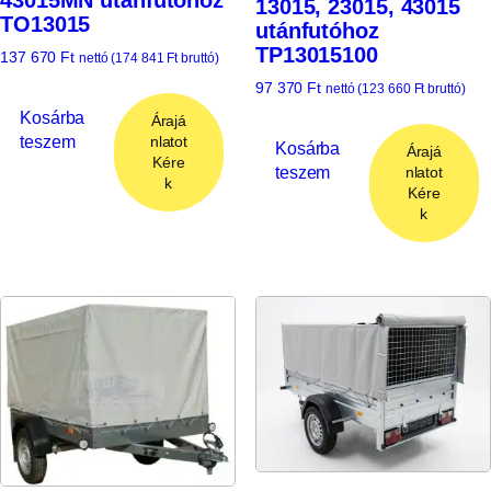
43015MN utánfutóhoz
13015, 23015, 43015
TO13015
utánfutóhoz
TP13015100
137 670
Ft
nettó (
174 841
Ft
bruttó)
97 370
Ft
nettó (
123 660
Ft
bruttó)
Kosárba
Árajá
teszem
nlatot
Kosárba
Árajá
Kére
teszem
nlatot
k
Kére
k