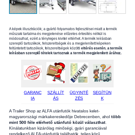
A képek illusztrációk; a gyártó folyamatos fejlesztései miatt a termék
műszaki tartalma és megjelenése előzetes értesítés nélkül is
módosulhat, ezért a tényleges kivitel eltérhet. A termék leírásban
szereplő tartozékok, felszereltségek és a megjelenített képeken
feltüntetett tartozékok, felszereltségek közötti
eltérés esetén
,
a termék
leírásban szereplő tételek tartoznak a termék megjelenített árához.
GARANC
SZÁLLÍT
ÜGYINTÉ
SEGÍTÜN
IA
ÁS
ZÉS
K
A Trailer Shop az ALFA utánfutók hivatalos kelet-
magyarországi márkakereskedője Debrecenben, ahol
több
mint 500 féle elérhető utánfutó közül választhat
.
Kínálatunkban kizárólag minőségi, gyári garanciával
rendelkező ALFA utánfutók találhatók, teljes körű