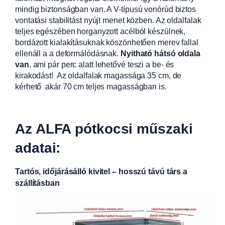
mindig biztonságban van. A V-típusú vonórúd biztos
vontatási stabilitást nyújt menet közben. Az oldalfalak
teljes egészében horganyzott acélból készülnek,
bordázott kialakításuknak köszönhetően merev fallal
ellenáll a a deformálódásnak.
Nyitható hátsó oldala
van
, ami pár perc alatt lehetővé teszi a be- és
kirakodást! Az oldalfalak magassága 35 cm, de
kérhető akár 70 cm teljes magasságban is.
Az ALFA pótkocsi műszaki
adatai:
Tartós, időjárásálló kivitel – hosszú távú társ a
szállításban