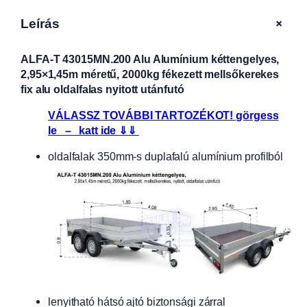
+
Leírás
ALFA-T 43015MN.200 Alu Alumínium kéttengelyes,
2,95×1,45m méretű, 2000kg fékezett mellsőkerekes
fix alu oldalfalas nyitott utánfutó
VÁLASSZ TOVÁBBI TARTOZÉKOT! görgess
le – katt ide ⇓⇓
oldalfalak 350mm-s duplafalú alumínium profilból
lenyitható hátsó ajtó biztonsági zárral