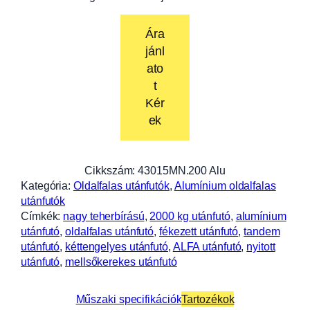
Ára
jánl
ato
t
Kér
ek
Cikkszám:
43015MN.200 Alu
Kategória:
Oldalfalas utánfutók
, 
Alumínium oldalfalas
utánfutók
Címkék:
nagy teherbírású
, 
2000 kg utánfutó
, 
alumínium
utánfutó
, 
oldalfalas utánfutó
, 
fékezett utánfutó
, 
tandem
utánfutó
, 
kéttengelyes utánfutó
, 
ALFA utánfutó
, 
nyitott
utánfutó
, 
mellsőkerekes utánfutó
Műszaki specifikációk
Tartozékok