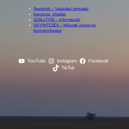
Segítünk! – Vásárlási útmutató
Garancia, Jótállás
SZÁLLÍTÁS – Információk
ÜGYINTÉZÉS – Műszaki vizsga és
Kormányhivatal
YouTube
Instagram
Facebook
TikTok