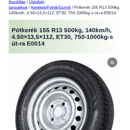
Kezdőlap
/
Utánfutó
tartozékok
/
Kerekek/Felnik/Gumik
/ Pótkerék 155 R13 500kg,
140km/h, 4.50×13,5×112, ET30, 750-1000kg-s út-ra E0014
Pótkerék 155 R13 500kg, 140km/h,
4.50×13,5×112, ET30, 750-1000kg-s
út-ra E0014