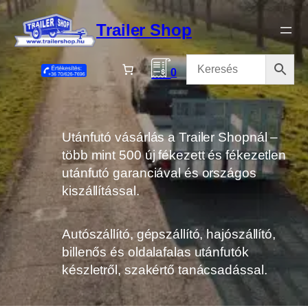
Ugrás
a
Trailer Shop
tartalomhoz
0
Utánfutó vásárlás a Trailer Shopnál –
több mint 500 új fékezett és fékezetlen
utánfutó garanciával és országos
kiszállítással.
Autószállító, gépszállító, hajószállító,
billenős és oldalafalas utánfutók
készletről, szakértő tanácsadással.