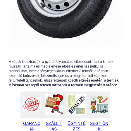
A képek illusztrációk; a gyártó folyamatos fejlesztései miatt a termék
műszaki tartalma és megjelenése előzetes értesítés nélkül is
módosulhat, ezért a tényleges kivitel eltérhet. A termék leírásban
szereplő tartozékok, felszereltségek és a megjelenített képeken
feltüntetett tartozékok, felszereltségek közötti
eltérés esetén
,
a termék
leírásban szereplő tételek tartoznak a termék megjelenített árához.
GARANC
SZÁLLÍT
ÜGYINTÉ
SEGÍTÜN
IA
ÁS
ZÉS
K