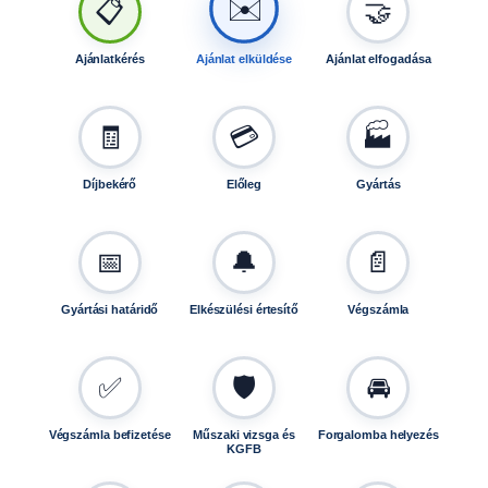
✉️
1
📋
🤝
3
,
Ajánlatkérés
Ajánlat elküldése
Ajánlat elfogadása
5
×
1
🧾
💳
🏭
1
2
Díjbekérő
Előleg
Gyártás
,
E
T
📅
🔔
📄
3
0
Gyártási határidő
Elkészülési értesítő
Végszámla
,
7
5
✅
🛡️
🚘
0
-
1
Végszámla befizetése
Műszaki vizsga és
Forgalomba helyezés
KGFB
0
0