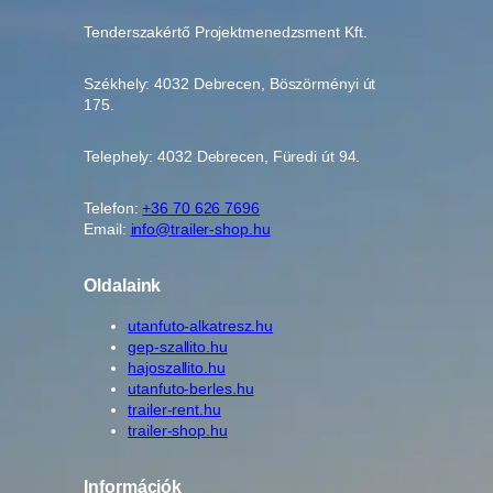
i
s
Tenderszakértő Projektmenedzsment Kft.
é
g
Székhely: 4032 Debrecen, Böszörményi út
175.
Telephely: 4032 Debrecen, Füredi út 94.
Telefon:
+36 70 626 7696
Email:
info@trailer-shop.hu
Oldalaink
utanfuto-alkatresz.hu
gep-szallito.hu
hajoszallito.hu
utanfuto-berles.hu
trailer-rent.hu
trailer-shop.hu
Információk