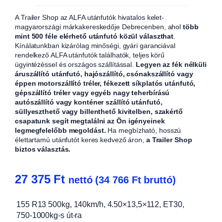
A Trailer Shop az ALFA utánfutók hivatalos kelet-
magyarországi márkakereskedője Debrecenben, ahol
több
mint 500 féle elérhető utánfutó közül választhat
.
Kínálatunkban kizárólag minőségi, gyári garanciával
rendelkező ALFA utánfutók találhatók, teljes körű
ügyintézéssel és országos szállítással.
Legyen az fék nélküli
áruszállító utánfutó, hajószállító, csónakszállító vagy
éppen motorszállító tréler, fékezett síkplatós utánfutó,
gépszállító tréler vagy egyéb nagy teherbírású
autószállító vagy konténer szállító utánfutó,
süllyeszthető vagy billenthető kivitelben, szakértő
csapatunk segít megtalálni az Ön igényeinek
legmegfelelőbb megoldást.
Ha megbízható, hosszú
élettartamú utánfutót keres kedvező áron,
a Trailer Shop
biztos választás.
27 375
Ft
nettó (
34 766
Ft
bruttó)
155 R13 500kg, 140km/h, 4.50×13,5×112, ET30,
750-1000kg-s út-ra