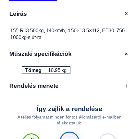
3
5
+
Leírás
0
0
k
155 R13 500kg, 140km/h, 4.50×13,5×112, ET30, 750-
g
1000kg-s út-ra
,
1
+
Műszaki specifikációk
4
0
Tömeg
10.95 kg
k
Attribútumok
Érték
m
/
Rendelés menete
+
h
,
4
Így zajlik a rendelése
.
A teljes folyamat minden fontos állomásáról e-mailben
5
tájékoztatjuk.
0
×