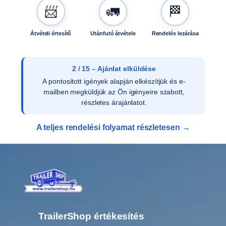
0
📨
🚛
🏁
k
g
Átvételi értesítő
Utánfutó átvétele
Rendelés lezárása
-
s
ú
2 / 15 – Ajánlat elküldése
t
A pontosított igények alapján elkészítjük és e-
-
mailben megküldjük az Ön igényeire szabott,
r
részletes árajánlatot.
a
E
A teljes rendelési folyamat részletesen →
0
0
1
4
m
e
n
n
TrailerShop értékesítés
y