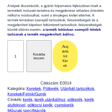
A képek illusztrációk; a gyártó folyamatos fejlesztései miatt a
termékek műszaki tartalma és megjelenése előzetes értesítés
nélkül is módosulhat, ezért a tényleges kivitel eltérhet. A
termék leírásban szereplő tartozékok, felszereltségek és a
megjelenített képeken feltüntetett tartozékok, felszereltségek
közötti eltérés esetén,
a termék leírásban szereplő tételek
tartoznak a termék megjelenített árához.
P
Áraj
ó
ánla
t
Kosárba
tot
teszem
k
Kér
e
ek
r
é
k
Cikkszám:
E0014
1
Kategória:
Kerekek
, 
Pótkerék
, 
Utánfutó tartozékok
, 
5
Kerekek/Felnik/Gumik
5
Címkék:
kerék
, 
kerék utánfutóhoz
, 
pótkerék
, 
kerék
R
alufelnivel
, 
pótkocsi kerék
, 
cserekerék
1
Műszaki specifikációk